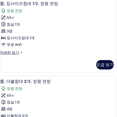
룸,
7
대
바
룸, 킹사이즈침대 1개, 정원 전망
킹
1
다
정원 전망
개,
사
정
발
63㎡
이
코
면
침실 1개
니,
즈
사
바
3명
침
다
진
킹사이즈침대 1개
정
대
모
무료 WiFi
면
1
자
두
룸,
자세히 보기
개,
세
킹
보
히
정
사
보
기
요금 보기
이
원
기
즈
전
침
룸, 더블침대 2개, 정원 전망 | 객실에서
룸,
6
대
망
룸, 더블침대 2개, 정원 전망
더
1
사
정원 전망
개,
블
진
정
63㎡
침
원
모
침실 1개
전
대
두
망
4명
2
자
보
더블침대 2개