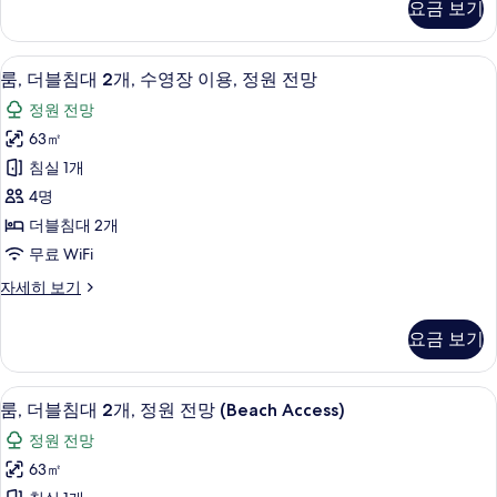
보
보
요금 보기
침
망
기
기
대
(Lagoon
2
고급 침구, 미니바, 객실 내 금고, 책상
룸,
Access)
6
개,
룸, 더블침대 2개, 수영장 이용, 정원 전망
더
정
사
정원 전망
원
블
진
전
63㎡
침
망
모
침실 1개
(Lagoon
대
두
Access)
4명
2
보
자
더블침대 2개
세
개,
기
무료 WiFi
히
수
보
룸,
자세히 보기
영
기
더
장
블
요금 보기
침
이
대
용,
2
고급 침구, 미니바, 객실 내 금고, 책상
룸,
10
개,
정
룸, 더블침대 2개, 정원 전망 (Beach Access)
더
수
원
정원 전망
영
블
전
장
63㎡
침
이