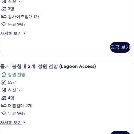
침실 1개
이
3명
즈
킹사이즈침대 1개
침
무료 WiFi
대
룸,
자세히 보기
1
킹
개,
사
요금 보기
이
수
즈
영
침
고급 침구, 미니바, 객실 내 금고, 책상
룸,
6
대
장
룸, 더블침대 2개, 정원 전망 (Lagoon Access)
더
1
전
정원 전망
개,
블
망,
수
63㎡
침
영
1
침실 1개
장
대
층
전
4명
2
망,
사
더블침대 2개
1
개,
진
무료 WiFi
층
정
자
모
룸,
자세히 보기
원
세
두
더
히
전
블