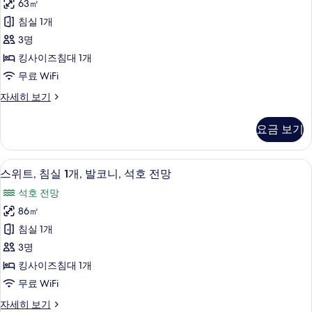
사
니,
63㎡
이
바
진
침실 1개
다
즈
모
정
3명
침
면
두
킹사이즈침대 1개
자
대
보
무료 WiFi
세
1
히
기
룸,
자세히 보기
개,
보
킹
기
발
사
요금 보기
이
코
즈
니,
침
스위트, 침실 1개, 발코니, 석호 전망 | 
스
8
대
석
스위트, 침실 1개, 발코니, 석호 전망
위
1
호
석호 전망
개,
트,
전
발
86㎡
침
코
망
침실 1개
니,
실
사
석
3명
1
호
진
킹사이즈침대 1개
전
개,
모
무료 WiFi
망
발
자
두
스
자세히 보기
코
세