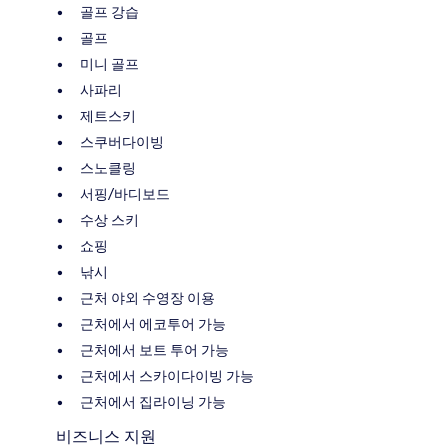
골프 강습
골프
미니 골프
사파리
제트스키
스쿠버다이빙
스노클링
서핑/바디보드
수상 스키
쇼핑
낚시
근처 야외 수영장 이용
근처에서 에코투어 가능
근처에서 보트 투어 가능
근처에서 스카이다이빙 가능
근처에서 집라이닝 가능
비즈니스 지원