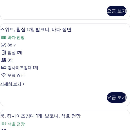
위
기
라
트,
요금 보기
침
운
실
지
2
스위트, 침실 1개, 발코니, 바다 정면 | 
스
8
개,
이
스위트, 침실 1개, 발코니, 바다 정면
위
클
용
바다 전망
럽
트,
(Plunge
라
86㎡
침
운
Pool)
침실 1개
지
실
사
이
3명
1
진
용
킹사이즈침대 1개
(Plunge
개,
모
무료 WiFi
Pool)
발
두
자
스
자세히 보기
코
세
보
위
히
니,
트,
기
보
요금 보기
침
바
기
실
다
1
룸, 킹사이즈침대 1개, 발코니, 석호 전망 
룸,
10
개,
정
룸, 킹사이즈침대 1개, 발코니, 석호 전망
킹
발
면
석호 전망
코
사