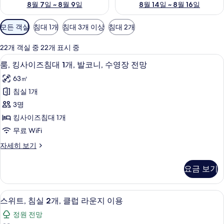
8월 7일 ~ 8월 9일
8월 14일 ~ 8월 16일
객
모든 객실
침대 1개
침대 3개 이상
침대 2개
실
에
22개 객실 중 22개 표시 중
사
룸, 킹사이즈침대 1개, 발코니, 수영장 전망
룸,
7
룸, 킹사이즈침대 1개, 발코니, 수영장 전망
용
킹
가
63㎡
사
능
침실 1개
이
한
3명
즈
필
킹사이즈침대 1개
터
침
무료 WiFi
대
룸,
자세히 보기
1
킹
개,
사
요금 보기
이
발
즈
코
침
스위트, 침실 2개, 클럽 라운지 이용 | 고
스
10
대
니,
스위트, 침실 2개, 클럽 라운지 이용
위
1
수
정원 전망
개,
트,