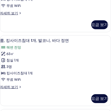
개
사
보
자
무료 WiFi
진
세
기
클
자세히 보기
히
모
래
보
두
식
기
요금 보기
룸
보
자
기
세
룸, 킹사이즈침대 1개, 발코니, 바다 정면 
룸,
7
히
룸, 킹사이즈침대 1개, 발코니, 바다 정면
킹
보
해변 전망
기
사
63㎡
이
침실 1개
즈
3명
침
킹사이즈침대 1개
대
무료 WiFi
1
룸,
자세히 보기
개,
킹
발
사
요금 보기
이
코
즈
니,
침
룸, 킹사이즈침대 1개, 정원 전망 | 고급 