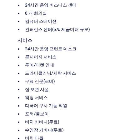
24시간 운영 비즈니스 센터
8 개 회의실
컴퓨터 스테이션
컨퍼런스 센터(576 제곱미터 규모)
서비스
24시간 운영 프런트 데스크
콘시어지 서비스
투어/티켓 안내
드라이클리닝/세탁 서비스
무료 신문(로비)
짐 보관 시설
웨딩 서비스
다국어 구사 가능 직원
포터/벨보이
비치 카바나(무료)
수영장 카바나(무료)
비치 타월