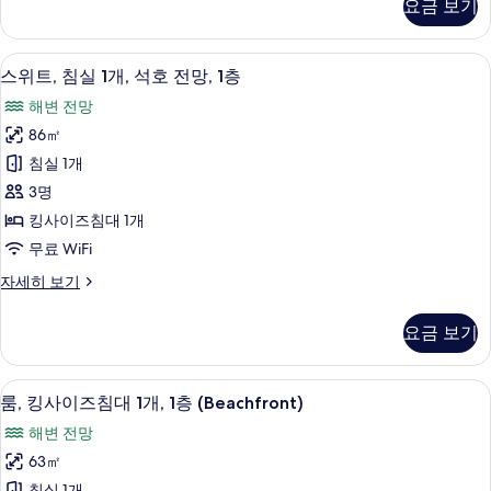
요금 보기
이
호
즈
전
침
스위트, 침실 1개, 석호 전망, 1층 | 고급
스
8
대
망,
스위트, 침실 1개, 석호 전망, 1층
위
1
1
해변 전망
개,
트,
층
석
86㎡
침
호
사
침실 1개
전
실
진
망,
3명
1
1
모
킹사이즈침대 1개
층
개,
두
무료 WiFi
자
석
세
보
스
자세히 보기
호
히
기
위
보
전
트,
기
요금 보기
침
망,
실
1
1
룸, 킹사이즈침대 1개, 1층 (Beachfront
룸,
층
6
개,
룸, 킹사이즈침대 1개, 1층 (Beachfront)
킹
석
사
해변 전망
호
사
진
전
63㎡
이
망,
모
침실 1개