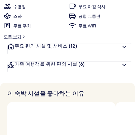
IHG
수영장
무료 아침 식사
의
스파
공항 교통편
사
무료 주차
무료 WiFi
진
모두 보기
갤
주요 편의 시설 및 서비스
(12)
러
리
가족 여행객을 위한 편의 시설
(6)
이 숙박 시설을 좋아하는 이유