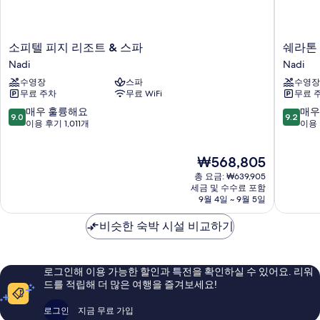
(Plunge
모
Pool)
두
자
세
보
소
쉐
소피텔 피지 리조트 & 스파
쉐라톤 
히
피
라
기
Nadi
Nadi
보
텔
톤
기
수영장
스파
수영장
피
피
무료 주차
무료 WiFi
무료 
지
지
리
골
10
10
매우 훌륭해요
매우
9.0
9.2
조
프
점
점
이용 후기 1,011개
이용 
트
&
만
만
&
비
점
점
현
₩568,805
스
치
중
중
재
파
리
9.0
9.2
총 요금: ₩639,905
요
Nadi
조
점,
점,
세금 및 수수료 포함
금
9월 4일 ~ 9월 5일
트
매
매
₩568,805
Nadi
우
우
비슷한 숙박 시설 비교하기
훌
훌
륭
륭
해
해
요,
요,
로그인해 이용 가능한 할인과 특전을 확인하실 수 있어요. 리워
이
이
드를 적립해 더 많은 여행을 즐겨보세요!
용
용
후
후
로그인
지금 무료 가입
기
기