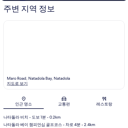
1,011
1,179
주변 지역 정보
개
개
Maro Road, Natadola Bay, Natadola
지도로 보기
지도
인근 명소
교통편
레스토랑
나타돌라 비치
- 도보 1분
- 0.2km
나타돌라 베이 챔피언십 골프코스
- 차로 4분
- 2.4km