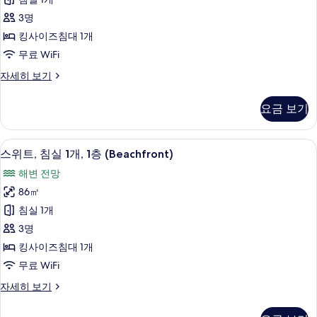
1
즈
두
층
3명
침
자
보
킹사이즈침대 1개
세
대
기
무료 WiFi
히
1
보
룸,
자세히 보기
개,
기
킹
1
사
요금 보기
이
층
즈
(Beachfront)
침
스위트, 침실 1개, 1층 (Beachfront) |
스
사
9
대
스위트, 침실 1개, 1층 (Beachfront)
위
1
진
해변 전망
개,
트,
모
1
86㎡
침
층
두
침실 1개
(Beachfront)
실
보
자
3명
1
기
세
킹사이즈침대 1개
히
개,
무료 WiFi
보
1
기
스
자세히 보기
층
위
(Beachfront)
트,