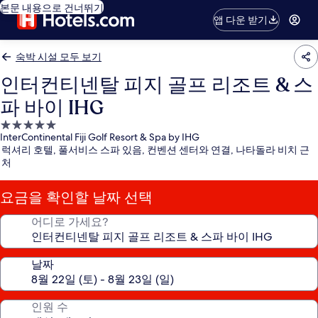
본문 내용으로 건너뛰기
앱 다운 받기
숙박 시설 모두 보기
인터컨티넨탈 피지 골프 리조트 & 스
파 바이 IHG
5.0
InterContinental Fiji Golf Resort & Spa by IHG
성
럭셔리 호텔, 풀서비스 스파 있음, 컨벤션 센터와 연결, 나타돌라 비치 근
급
처
숙
박
요금을 확인할 날짜 선택
시
설
어디로 가세요?
날짜
인원 수