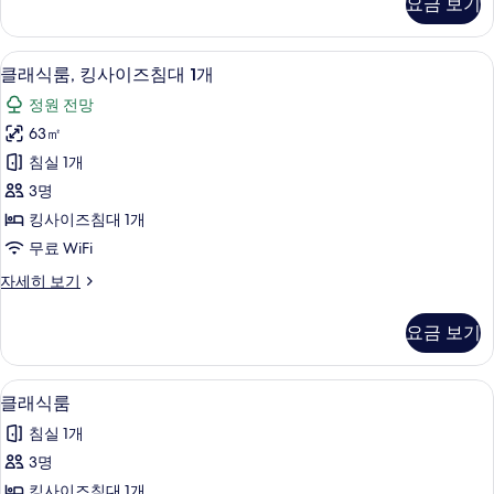
요금 보기
사
침
실
진
1
클래식룸, 킹사이즈침대 1개 | 고급 침구,
클
모
9
개,
클래식룸, 킹사이즈침대 1개
래
1
두
정원 전망
층
식
보
(Beachfront)
63㎡
룸,
자
기
침실 1개
세
킹
히
3명
사
보
킹사이즈침대 1개
기
이
무료 WiFi
즈
클
자세히 보기
침
래
대
식
요금 보기
룸,
1
킹
개
사
클래식룸 | 고급 침구, 미니바, 객실 내 
클
5
이
사
클래식룸
래
즈
진
침실 1개
침
식
모
대
3명
룸
1
두
킹사이즈침대 1개