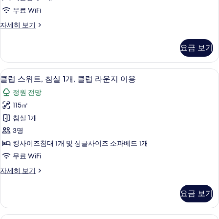
세
개,
기
무료 WiFi
히
정
보
룸,
자세히 보기
원
기
더
전
블
요금 보기
침
망
대
사
2
클럽 스위트, 침실 1개, 클럽 라운지 이용 
클
8
개,
진
클럽 스위트, 침실 1개, 클럽 라운지 이용
럽
정
모
정원 전망
원
스
두
전
115㎡
위
망
보
침실 1개
자
트,
기
세
3명
침
히
킹사이즈침대 1개 및 싱글사이즈 소파베드 1개
보
실
무료 WiFi
기
1
클
자세히 보기
개,
럽
클
스
요금 보기
위
럽
트,
라
침
고급 침구, 미니바, 객실 내 금고, 책상