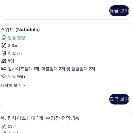
위
보
히
니,
트,
보
기
요금 보기
침
석
기
실
호
1
스위트 (Natadola) | 고급 침구, 미니바
스
17
개,
전
스위트 (Natadola)
위
발
망
정원 전망
코
트
사
니,
218㎡
(Natadola)
석
진
침실 1개
호
사
모
전
8명
진
망
두
킹사이즈침대 1개, 더블침대 2개 및 싱글침대 2개
자
모
보
무료 WiFi
세
두
히
기
스
자세히 보기
보
보
위
기
기
트
요금 보기
(Natadola)
자
세
룸, 킹사이즈침대 1개, 수영장 전망, 1층 
룸,
8
히
룸, 킹사이즈침대 1개, 수영장 전망, 1층
킹
보
63㎡
기
사