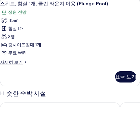
스
7
실
운
스위트, 침실 1개, 클럽 라운지 이용 (Plunge Pool)
위
1
지
정원 전망
개,
트,
이
클
115㎡
침
럽
용
침실 1개
라
실
사
운
3명
1
지
진
킹사이즈침대 1개
이
개,
모
무료 WiFi
용
클
자
두
스
자세히 보기
럽
세
위
보
히
라
트,
보
기
요금 보기
침
운
기
실
지
1
비슷한 숙박 시설
개,
이
클
용
소피텔 피지 리조트 & 스파
쉐라톤 피
럽
(Plunge
라
운
Pool)
지
사
이
진
용