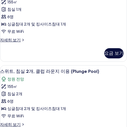
영
발
155㎡
침
코
장
침실 1개
니,
실
전
수
6명
2
영
망
싱글침대 2개 및 킹사이즈침대 1개
장
개,
사
무료 WiFi
전
클
망
진
스
자세히 보기
럽
자
위
모
세
라
트,
히
두
요금 보기
침
운
보
보
실
기
지
2
기
고급 침구, 미니바, 객실 내 금고, 책상
스
10
개,
이
스위트, 침실 2개, 클럽 라운지 이용 (Plunge Pool)
위
클
용
정원 전망
럽
트,
사
라
155㎡
침
운
진
침실 2개
지
실
모
이
6명
2
용
두
싱글침대 2개 및 킹사이즈침대 1개
자
개,
보
무료 WiFi
세
클
히
기
스
자세히 보기
럽
보