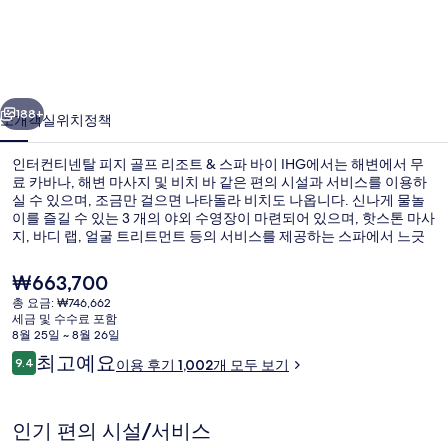
넨
탈
피
이전
다음
지
188+
소개
객실
위치
정책
골
인터컨티넨탈 피지 골프 리조트 & 스파 바이 IHG에서는 해변에서 무
프
료 카바나, 해변 마사지 및 비치 바 같은 편의 시설과 서비스를 이용하
실 수 있으며, 조금만 걸으면 나타돌라 비치도 나옵니다. 신나게 물놀
리
이를 즐길 수 있는 3 개의 야외 수영장이 마련되어 있으며, 핫스톤 마사
조
지, 바디 랩, 얼굴 트리트먼트 등의 서비스를 제공하는 스파에서 느긋
하게 휴식을 취하실 수도 있습니다. 3 개의 레스토랑 중 한 곳인 Navo
트
Restaurant의 경우 바다 전망의 장점이 있으며, 아침 및 저녁 식사를 제
현
₩663,700
공합니다. 이 럭셔리 호텔에는 2 개의 바/라운지, 골프장 및 풀사이드
재
&
총 요금: ₩746,662
바도 마련되어 있습니다. 많은 분들이 이곳의 수영장 및 친절한 고객
가
세금 및 수수료 포함
서비스에 대단히 만족하셨어요.
스
외관
격
8월 25일 ~ 8월 26일
은
이
파
최고예요
9.4
이용 후기 1,002개 모두 보기
₩663,700
10점 만점 중 9.4점.
용
바
후
기
이
인기 편의 시설/서비스