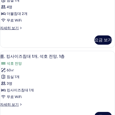
망
침실 1개
용,
대
사
정
4명
2
원
진
더블침대 2개
전
개,
모
무료 WiFi
망
정
자
두
룸,
자세히 보기
원
세
더
보
히
전
블
보
기
요금 보기
침
망
기
대
(Beach
2
룸, 킹사이즈침대 1개, 석호 전망, 1층 | 
룸,
Access)
8
개,
룸, 킹사이즈침대 1개, 석호 전망, 1층
킹
정
사
석호 전망
원
사
진
전
63㎡
이
망
모
침실 1개
(Beach
즈
두
Access)
3명
침
보
자
킹사이즈침대 1개
세
대
기
무료 WiFi
히
1
보
룸,
자세히 보기
개,
기
킹
석
사