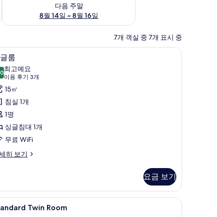
~ 8월 9일
다음 주말 예약 가능 여부 확인, 8월 14일 ~ 8월 16일
다음 주말
8월 14일 ~ 8월 16일
7개 객실 중 7개 표시 중
막 커튼
미니바, 객실 내 금고, 책상, 암막 커튼
싱
6
글룸
글
최고예요
.0
10.0점 만점 중 10점
룸
(이
이용 후기 3개
용
사
15㎡
후
진
침실 1개
기
모
1명
3
두
싱글침대 1개
개)
보
무료 WiFi
기
세히 보기
요금 보기
tandard
미니바, 객실 내 금고, 책상, 암막 커튼
12
tandard Twin Room
win