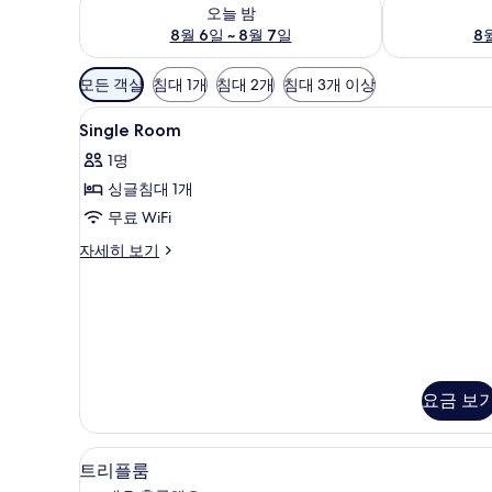
오늘 밤 예약 가능 여부 확인, 8월 6일 ~ 8월 7일
내일 예약 가능 
오늘 밤
8월 6일 ~ 8월 7일
8월
객
모든 객실
침대 1개
침대 2개
침대 3개 이상
실
Single
미니바, 객실 내 금고, 책상, 암
에
6
Single Room
Room
사
1명
사
용
싱글침대 1개
진
가
무료 WiFi
능
모
한
Single
자세히 보기
두
필
Room
보
자
터
세
기
히
보
기
요금 보
미니바, 객실 내 금고, 책상, 암
트
5
트리플룸
리