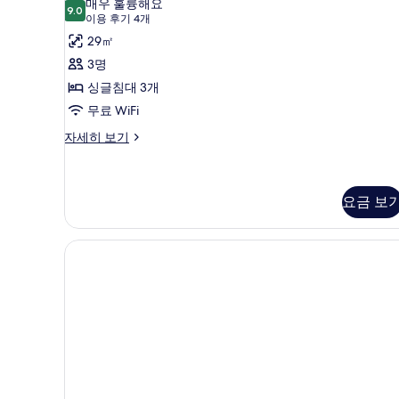
매우 훌륭해요
9.0
9.0점 만점 중 10점
플
(이
이용 후기 4개
용
룸
29㎡
후
사
3명
기
진
싱글침대 3개
4
모
무료 WiFi
개)
두
트
자세히 보기
리
보
플
기
룸
자
요금 보
세
히
보
기