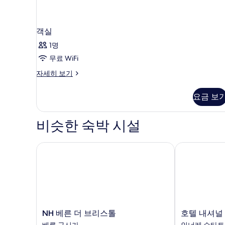
객실
1명
무료 WiFi
객
자세히 보기
실
자
요금 보
세
히
보
비슷한 숙박 시설
기
NH 베른 더 브리스톨
호텔 내셔널 
NH
호
NH 베른 더 브리스톨
호텔 내셔널
베
텔
베른 구시가
인너레 슈타트