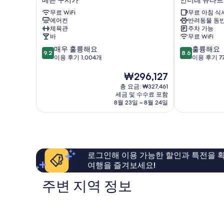
른
내
무료 WiFi
무료 아침 식
더
셔
에어컨
반려동물 동반
브
널
체육관
주차 가능
리
베
바
무료 WiFi
스
른
10
10
매우 훌륭해요
훌륭해요
톨
인
9.2
8.6
점
점
이용 후기 1,004개
이용 후기 7
베
너
만
만
른
레
현
₩296,127
점
점
구
슈
재
중
중
시
타
총 요금: ₩327,461
요
9.2
8.6
가
세금 및 수수료 포함
트
금
점,
점,
8월 23일 ~ 8월 24일
₩296,127
매
훌
우
륭
훌
해
륭
요,
해
이
로그인해 이용 가능한 할인과 특전을 확
요,
용
여행을 즐겨보세요!
이
후
용
기
주변 지역 정보
후
774
기
개
1,004
개