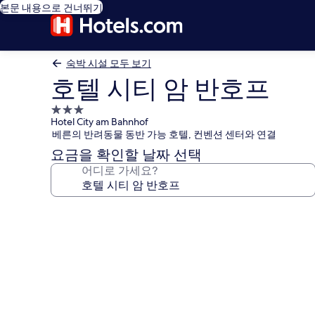
본문 내용으로 건너뛰기
숙박 시설 모두 보기
호텔 시티 암 반호프
3.0
Hotel City am Bahnhof
성
베른의 반려동물 동반 가능 호텔, 컨벤션 센터와 연결
급
요금을 확인할 날짜 선택
숙
어디로 가세요?
박
시
설
호
텔
시
티
암