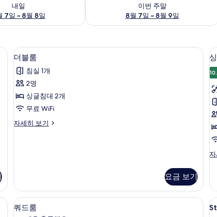
여부 확인, 8월 7일 ~ 8월 8일
이번 주말 예약 가능 여부 확인, 8월 7일 
내일
이번 주말
 7일 ~ 8월 8일
8월 7일 ~ 8월 9일
막 커튼
더블룸 | 미니바, 객실 내 금고, 책상, 암
더
6
더블룸
싱
블
침실 1개
10
룸
2명
사
싱글침대 2개
진
무료 WiFi
모
더
자세히 보기
두
블
보
룸
자
기
싱
자
세
글
히
룸
보
기
요금 보기
자
기
세
히
막 커튼
미니바, 객실 내 금고, 책상, 암막 커튼
S
쿼
2
보
쿼드룸
S
T
드
기