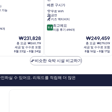
이
베른 구시가
사
쿡
 가능
베
무료 WiFi
금연
른
키즈 액티비티
시
티
10
최고예요
9.4
74개
–
점
이용 후기 694개
온
만
현
현
₩231,828
₩249,459
라
점
재
재
인
중
총 요금: ₩260,719
총 요금: ₩279,019
요
요
세금 및 수수료 포함
체
세금 및 수수료 포함
9.4
금
금
8월 23일 ~ 8월 24일
8월 16일 ~ 8월 17일
크
점,
₩231,828
₩249,459
인
최
비슷한 숙박 시설 비교하기
베
고
른
예
구
요,
시
이
인하실 수 있어요. 리워드를 적립해 더 많은
가
용
후
기
694
개