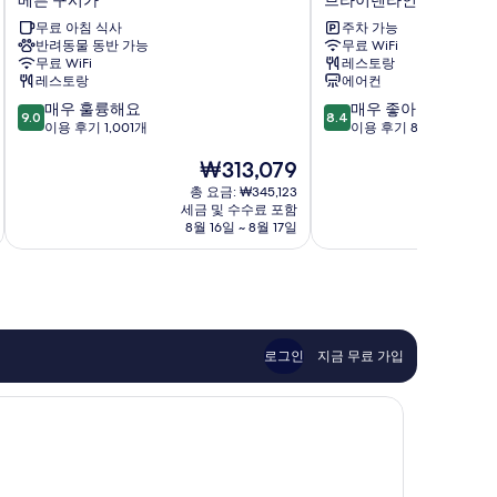
이
이
무료 아침 식사
주차 가능
츠
즈
반려동물 동반 가능
무료 WiFi
베
바
무료 WiFi
레스토랑
른
이
레스토랑
에어컨
모
래
10
10
매우 훌륭해요
매우 좋아요
던
디
9.0
8.4
점
점
이용 후기 1,001개
이용 후기 815개
시
슨,
만
만
티
베
현
₩313,079
점
점
호
른
재
중
중
텔
시
총 요금: ₩345,123
요
9.0
8.4
베
세금 및 수수료 포함
티
금
점,
점,
8월 16일 ~ 8월 17일
8
른
브
₩313,079
매
매
구
라
우
우
시
이
훌
좋
가
텐
륭
아
라
해
요,
인-
요,
이
로
로그인
지금 무료 가입
이
용
라
용
후
이
후
기
네
기
815
1,001
개
개