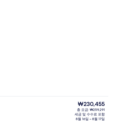
싱글룸 (Room Selected at Check-I
현
₩230,455
재
총 요금: ₩259,291
가
세금 및 수수료 포함
침 식사 유료
리셉션
격
8월 16일 ~ 8월 17일
은
₩230,455