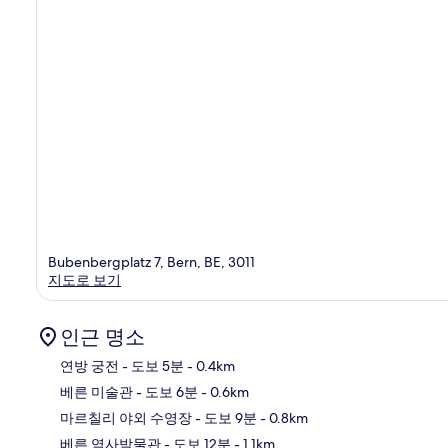
Bubenbergplatz 7, Bern, BE, 3011
지도로 보기
인근 명소
연방 궁전
- 도보 5분
- 0.4km
베른 미술관
- 도보 6분
- 0.6km
지
마르칠리 야외 수영장
- 도보 9분
- 0.8km
베른 역사박물관
- 도보 12분
- 1.1km