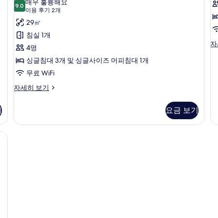
매우 훌륭해요
9.0
R
9.0점 만점 중 10점
룸
(이
이용 후기 2개
용
사
29㎡
후
진
침실 1개
기
St
자
모
4명
Tw
2
두
싱글침대 3개 및 싱글사이즈 머피침대 1개
R
개)
자
보
무료 WiFi
세
기
쿼
히
자세히 보기
드
보
룸
기
기
요금 보기
자
세
히
보
기