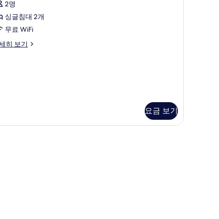
2명
oom
싱글침대 2개
사
무료 WiFi
진
모
andard
세히 보기
in
두
oom
보
기
요금 보기