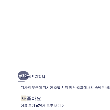
반
호
프
의
사
진
갤
러
리
39+
소개
객실
위치
정책
기차역 부근에 위치한 호텔 시티 암 반호프에서의 숙박은 베
이
좋아요
7.6
10점 만점 중 7.6점.
용
이용 후기 679개 모두 보기
후