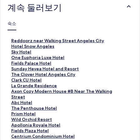
계속 둘러보기
숙소
R
Reddoorz near Walking Street Angeles City
e
H
Hotel Snow Angeles
d
o
S
Sky Hotel
d
t
k
O
One Euphoria Luxe Hotel
o
e
y
n
F
Fields Palace Hotel
o
l
H
e
i
S
Sunday Hevea Hotel and Resort
r
S
o
E
e
u
T
The Clover Hotel Angeles City
z
n
t
u
l
n
h
C
Clark CU Hotel
n
o
e
p
d
d
e
l
L
La Grande Residence
e
w
l
h
s
a
C
a
a
A
Axon Cozy Modern House #B Near The Walking
a
A
페
o
P
y
l
r
G
x
Street
r
n
이
r
a
H
o
k
r
o
A
Abc Hotel
W
g
지
i
l
e
v
C
a
n
b
T
The Penthouse Hotel
a
e
를
a
a
v
e
U
n
C
c
h
P
Prism Hotel
l
l
여
L
c
e
r
H
d
o
H
e
r
W
Wild Orchid Resort
k
e
는
u
e
a
H
o
e
z
o
P
i
i
A
Apollonia Royale Hotel
i
s
링
x
H
H
o
t
R
y
t
e
s
l
p
F
Fields Plaza Hotel
n
페
크
e
o
o
t
e
e
M
e
n
m
d
o
i
C
Centrium Condominium Hotel