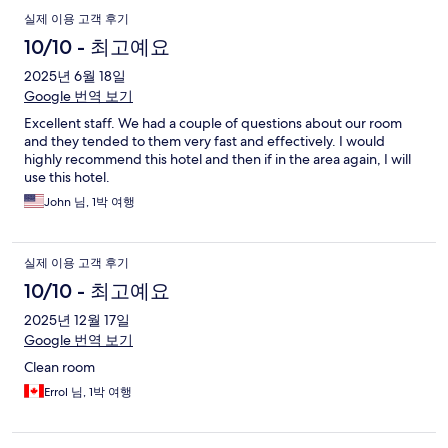
실제 이용 고객 후기
10/10 - 최고예요
2025년 6월 18일
Google 번역 보기
Excellent staff. We had a couple of questions about our room
and they tended to them very fast and effectively. I would
highly recommend this hotel and then if in the area again, I will
use this hotel.
John 님, 1박 여행
실제 이용 고객 후기
10/10 - 최고예요
2025년 12월 17일
Google 번역 보기
Clean room
Errol 님, 1박 여행