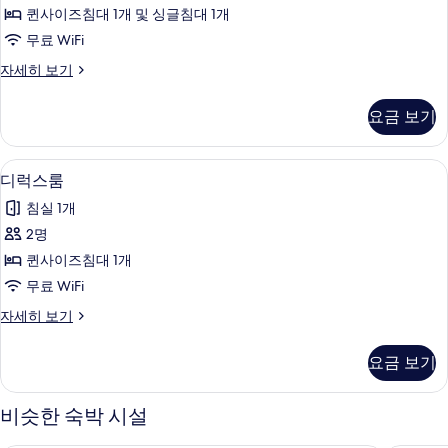
엄
퀸사이즈침대 1개 및 싱글침대 1개
룸
무료 WiFi
사
프
자세히 보기
진
리
모
미
요금 보기
엄
두
룸
보
자
무료 WiFi
디
7
세
디럭스룸
기
럭
히
침실 1개
보
스
기
2명
룸
퀸사이즈침대 1개
사
무료 WiFi
진
디
자세히 보기
모
럭
두
스
요금 보기
룸
보
자
기
세
비슷한 숙박 시설
히
보