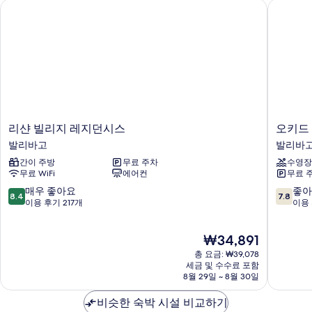
리샨 빌리지 레지던시스
오키드 
기
리
오
리샨 빌리지 레지던시스
오키드
샨
키
발리바고
발리바
빌
드
간이 주방
무료 주차
수영장
리
인
무료 WiFi
에어컨
무료 
지
리
레
조
10
10
매우 좋아요
좋아
8.4
7.8
지
트
점
점
이용 후기 217개
이용 
던
발
만
만
시
리
점
점
현
₩34,891
스
바
중
중
재
발
고
8.4
7.8
총 요금: ₩39,078
요
리
점,
점,
세금 및 수수료 포함
금
바
8월 29일 ~ 8월 30일
매
좋
₩34,891
고
우
아
비슷한 숙박 시설 비교하기
좋
요,