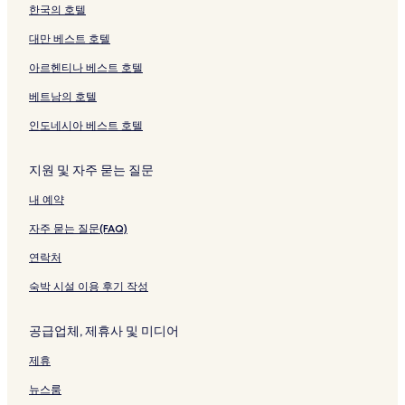
크
g
지
크
크
이
여
크
지
는
한국의 호텔
S
를
지
는
를
링
t
여
를
링
여
크
대만 베스트 호텔
r
는
여
크
는
아르헨티나 베스트 호텔
e
링
는
링
e
크
링
크
베트남의 호텔
t
크
페
인도네시아 베스트 호텔
이
지
를
지원 및 자주 묻는 질문
여
내 예약
는
링
자주 묻는 질문(FAQ)
크
연락처
숙박 시설 이용 후기 작성
공급업체, 제휴사 및 미디어
제휴
뉴스룸