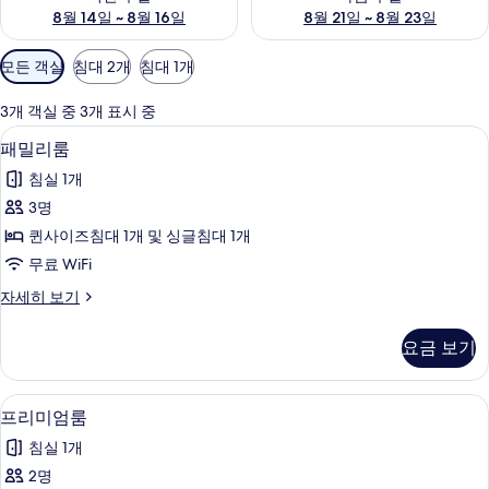
8월 14일 ~ 8월 16일
8월 21일 ~ 8월 23일
객
모든 객실
침대 2개
침대 1개
실
에
3개 객실 중 3개 표시 중
사
무료 WiFi
패
6
패밀리룸
용
밀
가
침실 1개
리
능
3명
룸
한
퀸사이즈침대 1개 및 싱글침대 1개
사
필
무료 WiFi
터
진
패
자세히 보기
모
밀
두
리
요금 보기
룸
보
자
기
세
무료 WiFi
프
6
히
프리미엄룸
리
보
침실 1개
기
미
2명