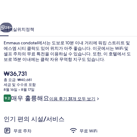
갤
러
이전
다음
리
28+
소개
객실
위치
정책
Emmaus condotel에서는 도보로 10분 이내 거리에 워킹 스트리트 및
에스엠 시티 클락도 있어 위치가 아주 좋습니다. 이곳에서는 WiFi 및
셀프 주차의 무료 특전을 이용하실 수 있습니다. 또한, 이 호텔에서 도
보로 15분 이내에는 클락 자유 무역항 지구도 있습니다.
현
₩36,731
재
총 요금: ₩40,681
가
세금 및 수수료 포함
격
8월 16일 ~ 8월 17일
리셉션
은
이
매우 훌륭해요
9.2
이용 후기 31개 모두 보기
₩36,731
10점 만점 중 9.2점.
용
후
기
인기 편의 시설/서비스
무료 주차
무료 WiFi