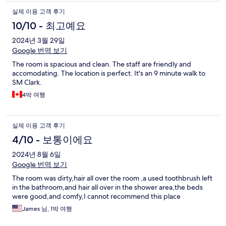
실제 이용 고객 후기
10/10 - 최고예요
2024년 3월 29일
Google 번역 보기
The room is spacious and clean. The staff are friendly and
accomodating. The location is perfect. It's an 9 minute walk to
SM Clark.
4박 여행
실제 이용 고객 후기
4/10 - 보통이에요
2024년 8월 6일
Google 번역 보기
The room was dirty,hair all over the room ,a used toothbrush left
in the bathroom,and hair all over in the shower area,the beds
were good,and comfy,I cannot recommend this place
James 님, 1박 여행