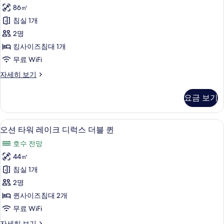
스
부
(9:00~10:30am)
86㎡
트
+
더
+
조
타
웰
침실 1개
웰
워
블
식
니
니
2명
디
퀸
PKG]
스
럭
스
킹사이즈침대 1개
클
+
선
스
럽
클
무료 WiFi
더
쉐
타
1
블
럽
[Chef’s
자세히 보기
박
프
워
퀸
Kitchen
1
당
+
스
선
2
1
박
요금 보기
쉐
부
키
회
스
프
당
조
이
친
스
위
식
용
1
오리/거위털 이불, 미니바, 객실 내 금고
오
키
7
PKG]
조
오션 타워 레이크 디럭스 더블 퀸
트
가
친
회
션
선
능
식
조
킹
호수 전망
타
이
자
타
식
2
워
+
44㎡
세
용
2
워
선
인
히
쉐
침실 1개
인
스
가
레
보
(9:00~10:30am)
(9:00~10:30am)
프
위
2명
기
능
+
이
+
트
스
퀸사이즈침대 2개
웰
사
킹
크
웰
니
키
무료 WiFi
+
진
디
스
니
쉐
친
오
자세히 보기
클