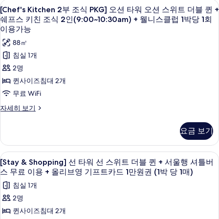
[Chef's
오리/거위털 이불, 미니바, 객실 내 금고
럽
박
6
트
[Chef's Kitchen 2부 조식 PKG] 오션 타워 오션 스위트 더블 퀸 +
진
Kitchen
당
더
1
쉐프스 키친 조식 2인(9:00~10:30am) + 웰니스클럽 1박당 1회
모
1
블
2
이용가능
박
회
퀸
두
부
이
당
88㎡
자
보
용
조
세
1
침실 1개
가
히
기
식
회
능
2명
보
PKG]
자
기
이
퀸사이즈침대 2개
세
오
용
무료 WiFi
히
션
보
가
[Chef's
자세히 보기
기
타
Kitchen
능
워
2
사
요금 보기
부
오
진
조
션
식
모
[Stay
오리/거위털 이불, 미니바, 객실 내 금고
4
PKG]
[Stay & Shopping] 선 타워 선 스위트 더블 퀸 + 서울행 셔틀버
스
&
두
오
스 무료 이용 + 올리브영 기프트카드 1만원권 (1박 당 1매)
위
션
Shopping]
보
침실 1개
타
트
선
기
워
2명
더
타
오
퀸사이즈침대 2개
션
블
워