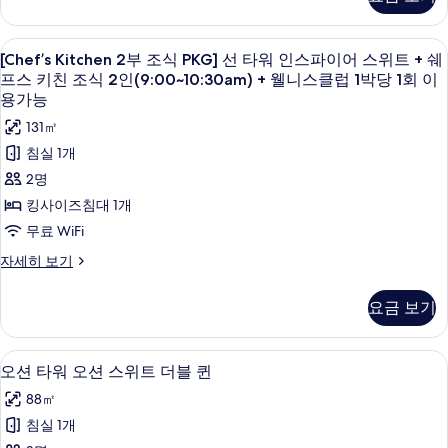
인
위
시
친
크
스
스
~
트
키
파
조
아
[Chef’s
오리/거위털 이불, 미니바, 객실 내 금고
12
친
5
이
[Chef’s Kitchen 2부 조식 PKG] 선 타워 인스파이어 스위트 + 쉐
킹
시)
식
웃
Kitchen
조
어
프스 키친 조식 2인(9:00~10:30am) + 웰니스클럽 1박당 1회 이
자
사
식
2
스
2
당
용가능
세
2
위
진
인
부
일
히
인
131㎡
트
보
모
9:00~10:30am)
조
9:00~10:30am)
8
킹
침실 1개
기
+
+
자
두
식
시
2명
웰
세
웰
보
PKG]
~
니
히
킹사이즈침대 1개
니
스
12
기
선
보
무료 WiFi
클
기
스
시)
타
럽
[Chef’s
자세히 보기
클
사
워
1
Kitchen
박
럽
진
인
2
당
요금 보기
부
1
모
스
1
조
박
회
두
파
식
오리/거위털 이불, 미니바, 객실 내 금고
오
이
당
6
PKG]
보
오션 타워 오션 스위트 더블 퀸
이
용
션
선
1
가
기
어
88㎡
타
타
능
회
워
스
침실 1개
자
워
인
이