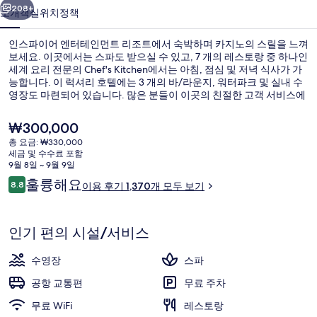
테
208+
소개
객실
위치
정책
인
인스파이어 엔터테인먼트 리조트에서 숙박하며 카지노의 스릴을 느껴
먼
보세요. 이곳에서는 스파도 받으실 수 있고, 7 개의 레스토랑 중 하나인
세계 요리 전문의 Chef's Kitchen에서는 아침, 점심 및 저녁 식사가 가
트
능합니다. 이 럭셔리 호텔에는 3 개의 바/라운지, 워터파크 및 실내 수
리
영장도 마련되어 있습니다. 많은 분들이 이곳의 친절한 고객 서비스에
굉장히 만족했습니다.
조
현
₩300,000
재
트
총 요금: ₩330,000
가
세금 및 수수료 포함
워터파크
의
격
9월 8일 ~ 9월 9일
은
이
훌륭해요
사
8.8
이용 후기 1,370개 모두 보기
₩300,000
10점 만점 중 8.8점.
용
진
후
기
갤
인기 편의 시설/서비스
러
수영장
스파
리
공항 교통편
무료 주차
무료 WiFi
레스토랑