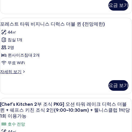
히
니
스
요금 보기
기
보
트
스
기
타
디
워
오리/거위털 이불, 미니바, 객실 내 금고
포
4
비
포레스트 타워 비지니스 디럭스 더블 퀸 (전망제한)
럭
레
지
스
44㎡
니
스
스
킹
침실 1개
트
디
(전
2명
럭
타
스
망
퀸사이즈침대 2개
워
킹
제
무료 WiFi
(전
비
한)
망
포
자세히 보기
지
제
레
사
한)
니
스
요금 보기
진
자
트
스
세
타
모
디
히
워
[Chef‘s
오리/거위털 이불, 미니바, 객실 내 금고
두
보
6
비
[Chef‘s Kitchen 2부 조식 PKG] 오션 타워 레이크 디럭스 더블
럭
Kitchen
기
지
보
퀸 + 쉐프스 키친 조식 2인(9:00~10:30am) + 웰니스클럽 1박당
스
니
2
1회 이용가능
기
스
더
부
호수 전망
디
블
조
럭
44㎡