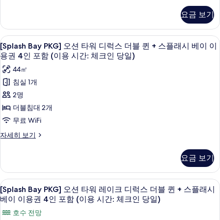
4
시
용
트
PKG]
용
간:
인
요금 보기
권
선
킹
체
시
4
포
타
크
+
인
워
간:
함
[Splash
오리/거위털 이불, 미니바, 객실 내 금고
인
포
스
6
선
[Splash Bay PKG] 오션 타워 디럭스 더블 퀸 + 스플래시 베이 이
체
당
Bay
함
(이
스
용권 4인 포함 (이용 시간: 체크인 당일)
플
일)
(이
크
위
PKG]
용
자
용
래
44㎡
트
오
인
세
시
시
킹
시
침실 1개
히
간:
션
당
+
간:
보
베
2명
체
스
타
일)
기
체
크
플
이
더블침대 2개
워
사
인
래
크
이
무료 WiFi
당
시
디
진
인
일)
베
용
[Splash
자세히 보기
럭
모
자
당
이
Bay
권
세
이
스
두
PKG]
일)
히
요금 보기
4
용
오
더
보
보
사
권
인
션
기
블
기
4
타
진
포
[Splash
오리/거위털 이불, 미니바, 객실 내 금고
인
6
워
퀸
[Splash Bay PKG] 오션 타워 레이크 디럭스 더블 퀸 + 스플래시
모
Bay
포
함
디
베이 이용권 4인 포함 (이용 시간: 체크인 당일)
+
함
두
럭
PKG]
(이
(이
스
호수 전망
스
오
보