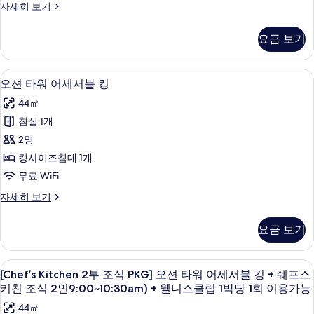
인
킹
[Splash
자세히 보기
기
스
+
어
Bay
당
쉐
키
PKG]
세
일)
요금 보기
프
포
친
서
스
사
레
조
키
블
스
진
오리/거위털 이불, 미니바, 객실 내 금고
오
친
5
트
식
오션 타워 어세서블 킹
킹
조
모
션
타
2
식
44㎡
+
워
두
타
2
인
어
스
침실 1개
인
보
워
세
(9:00~10:30am)
플
2명
(9:00~10:30am)
서
기
어
+
+
블
래
킹사이즈침대 1개
웰
세
웰
킹
시
무료 WiFi
니
+
서
니
스
베
스
오
자세히 보기
블
클
스
플
션
이
럽
래
킹
타
클
1
요금 보기
이
시
워
사
럽
박
베
어
용
당
진
1
이
세
[Chef’s
오리/거위털 이불, 미니바, 객실 내 금고
1
권
이
5
서
[Chef’s Kitchen 2부 조식 PKG] 오션 타워 어세서블 킹 + 쉐프스
박
모
회
Kitchen
용
4
블
키친 조식 2인9:00~10:30am) + 웰니스클럽 1박당 1회 이용가능
이
당
두
권
킹
2
인
용
44㎡
4
자
1
보