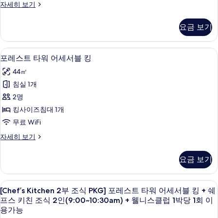
크
스
일)
[Splash
자세히 보기
베
플
비
자
Bay
인
이
래
세
PKG]
즈
당
요금 보기
시
히
포
이
니
베
일)
보
레
용
이
기
스
스
사
오리/거위털 이불, 미니바, 객실 내 금고
포
이
권
5
트
포레스트 타워 어세서블 킹
디
용
진
레
타
4
권
44㎡
럭
워
모
스
인
4
비
침실 1개
스
인
두
트
즈
포
2명
포
더
니
보
타
함
함
스
킹사이즈침대 1개
블
기
(이
워
(이
디
무료 WiFi
용
퀸
럭
어
용
시
스
(전
포
자세히 보기
세
간:
시
더
레
망
체
블
서
스
간:
크
요금 보기
없
퀸
트
블
인
체
(전
타
음)
당
킹
망
워
크
[Chef’s
오리/거위털 이불, 미니바, 객실 내 금고
일)
+
없
5
어
[Chef’s Kitchen 2부 조식 PKG] 포레스트 타워 어세서블 킹 + 쉐
사
인
자
Kitchen
음)
세
스
프스 키친 조식 2인(9:00~10:30am) + 웰니스클럽 1박당 1회 이
세
진
+
당
서
2
용가능
플
히
스
블
모