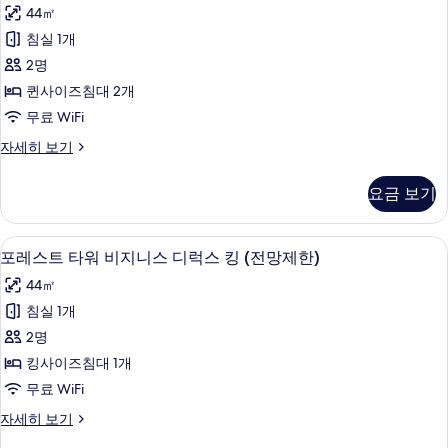
스
세
디
진
44㎡
가
트
히
럭
모
침실 1개
보
스
능
타
기
킹
두
2명
사
워
자
보
퀸사이즈침대 2개
세
진
레
기
무료 WiFi
히
모
이
보
포
자세히 보기
두
기
크
레
보
디
스
요금 보기
트
기
럭
타
스
워
오리/거위털 이불, 미니바, 객실 내 금고
포
6
레
포레스트 타워 비지니스 디럭스 킹 (전망제한)
더
레
이
블
44㎡
크
스
디
퀸
침실 1개
트
럭
사
2명
스
타
더
진
킹사이즈침대 1개
워
블
모
무료 WiFi
퀸
비
두
자
포
자세히 보기
지
세
레
보