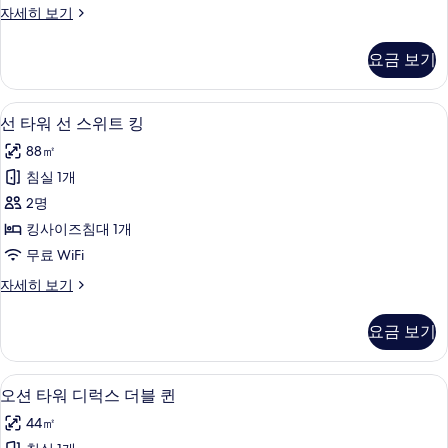
포
자세히 보기
럭
레
스
스
요금 보기
트
더
타
블
워
오리/거위털 이불, 미니바, 객실 내 금고
선
6
디
선 타워 선 스위트 킹
퀸
타
럭
사
88㎡
스
워
더
진
침실 1개
선
블
모
2명
퀸
스
자
두
킹사이즈침대 1개
위
세
보
무료 WiFi
히
트
기
보
선
자세히 보기
킹
기
타
사
워
요금 보기
선
진
스
모
위
오리/거위털 이불, 미니바, 객실 내 금고
오
6
트
오션 타워 디럭스 더블 퀸
두
션
킹
보
44㎡
자
타
세