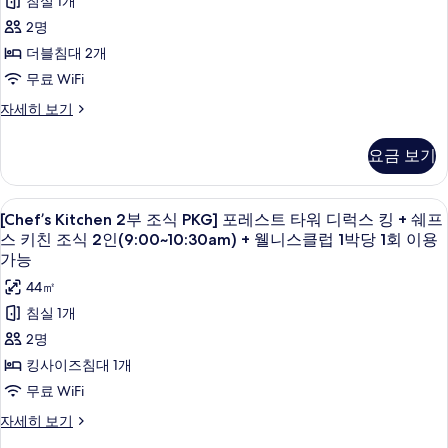
기
침실 1개
워
히
2명
보
디
기
더블침대 2개
럭
무료 WiFi
스
오
자세히 보기
더
션
블
타
요금 보기
워
퀸
디
사
럭
[Chef’s
오리/거위털 이불, 미니바, 객실 내 금고
6
스
[Chef’s Kitchen 2부 조식 PKG] 포레스트 타워 디럭스 킹 + 쉐프
진
Kitchen
더
스 키친 조식 2인(9:00~10:30am) + 웰니스클럽 1박당 1회 이용
모
블
2
가능
퀸
두
부
44㎡
자
보
조
세
침실 1개
히
기
식
2명
보
PKG]
기
킹사이즈침대 1개
포
무료 WiFi
레
[Chef’s
자세히 보기
스
Kitchen