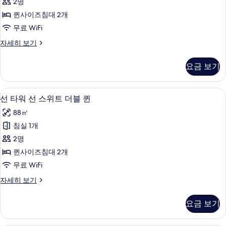
세
위
2명
스
오
용
히
파
트
퀸사이즈침대 2개
보
션
가
이
+
무료 WiFi
기
어
스
능
쉐
스
오
자세히 보기
위
사
위
션
프
트
트
타
진
스
요금 보기
+
워
더
모
쉐
키
오
블
프
션
두
친
선 타워 선 스위트 더블 퀸 | 오리/거위털
선
스
5
스
선 타워 선 스위트 더블 퀸
퀸
보
조
키
타
위
사
88㎡
친
기
트
식
워
조
더
진
침실 1개
2
선
식
블
모
2명
2
퀸
인
스
인
자
두
퀸사이즈침대 2개
(9:00~10:30am)
위
(9:00~10:30am)
세
보
무료 WiFi
+
+
히
트
웰
기
보
웰
선
자세히 보기
더
니
기
타
니
스
블
워
요금 보기
클
스
선
퀸
럽
스
클
1
사
위