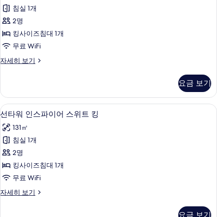
부
가
포
인
세
침실 1개
회
능
기
조
포
히
함
자
2명
이
함
보
식
세
(이
(이
기
킹사이즈침대 1개
용
히
PKG]
용
용
보
무료 WiFi
가
시
오
기
시
간:
능
[Chef’s
자세히 보기
션
체
간:
Kitchen
사
타
크
2
체
요금 보기
인
진
부
워
크
당
조
모
어
일
식
인
오리/거위털 이불, 미니바, 객실 내 금고
선
14
두
세
5
PKG]
선타워 인스파이어 스위트 킹
당
시
타
오
보
서
~
131㎡
일
션
워
기
20
블
타
침실 1개
14
시
인
워
킹
2명
&
시
어
스
체
+
세
킹사이즈침대 1개
~
크
파
쉐
서
20
무료 WiFi
아
블
이
프
웃
시
킹
선
자세히 보기
어
당
스
+
&
타
일
쉐
스
워
키
체
8
요금 보기
프