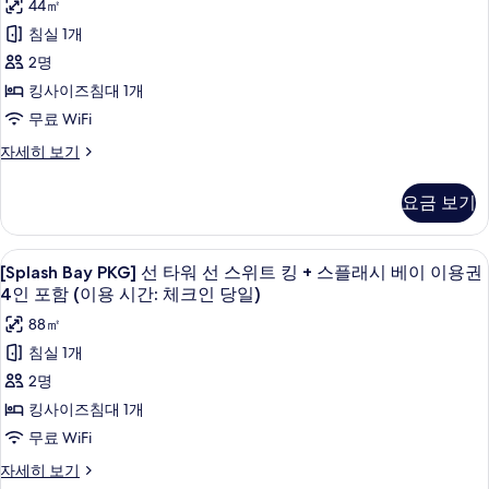
자
44㎡
더
레
인
선
체
세
포
이
침실 1개
포
블
히
타
크
크
함
함
보
2명
퀸
디
워
인
(이
기
(이
럭
킹사이즈침대 1개
+
용
디
당
스
용
시
스
무료 WiFi
더
럭
일)
간:
시
블
플
[Splash
자세히 보기
체
스
사
간:
퀸
Bay
크
래
+
킹
진
PKG]
인
체
요금 보기
시
스
선
당
+
모
크
플
타
일)
베
스
두
래
워
인
자
[Splash
오리/거위털 이불, 미니바, 객실 내 금고
이
시
플
5
디
세
[Splash Bay PKG] 선 타워 선 스위트 킹 + 스플래시 베이 이용권
보
당
Bay
베
럭
이
히
4인 포함 (이용 시간: 체크인 당일)
래
기
이
일)
스
PKG]
보
용
이
시
88㎡
킹
기
선
사
용
권
+
베
침실 1개
권
타
진
스
4
이
2명
4
플
워
모
인
인
래
이
킹사이즈침대 1개
선
두
포
시
포
용
무료 WiFi
함
베
스
보
함
(이
이
권
[Splash
자세히 보기
위
기
용
(이
이
Bay