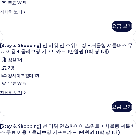
스
무료 WiFi
퀸
선
위
[Stay
자세히 보기
+
트
스
&
더
쉐
위
Shopping]
블
요금 보기
프
선
퀸
트
타
+
스
더
워
쉐
[Stay
오리/거위털 이불, 미니바, 객실 내 금고
키
5
선
블
[Stay & Shopping] 선 타워 선 스위트 킹 + 서울행 셔틀버스 무
프
&
스
친
스
료 이용 + 올리브영 기프트카드 1만원권 (1박 당 1매)
퀸
위
Shopping]
키
조
침실 1개
+
트
친
선
더
식
조
서
2명
타
블
식
2
울
킹사이즈침대 1개
퀸
2
워
인
+
행
무료 WiFi
인
선
서
(9:00~10:30am)
(9:00~10:30am)
셔
[Stay
자세히 보기
울
스
+
+
&
행
틀
웰
위
Shopping]
웰
셔
니
요금 보기
버
선
틀
트
스
니
타
스
버
클
킹
스
워
스
럽
[Stay
오리/거위털 이불, 미니바, 객실 내 금고
무
4
선
+
[Stay & Shopping] 선 타워 인스파이어 스위트 + 서울행 셔틀버
무
클
1
&
스
료
료
스 무료 이용 + 올리브영 기프트카드 1만원권 (1박 당 1매)
서
박
럽
위