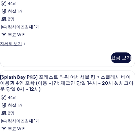
부
일)
보
플
래
44㎡
킹
기
두
조
사
래
자
시
침실 1개
시
세
보
식
진
베
2명
베
히
기
PKG]
모
이
보
이
킹사이즈침대 1개
이
포
기
두
이
무료 WiFi
용
레
보
권
용
[Chef’s
자세히 보기
스
4
기
Kitchen
권
인
트
2
포
요금 보기
4
부
타
함
인
조
(이
워
식
포
[Splash
오리/거위털 이불, 미니바, 객실 내 금고
용
5
PKG]
[Splash Bay PKG] 포레스트 타워 어세서블 킹 + 스플래시 베이
어
시
Bay
함
포
이용권 4인 포함 (이용 시간: 체크인 당일 14시 ~ 20시 & 체크아
간:
세
레
PKG]
(이
웃 당일 8시 ~ 12시)
체
스
서
포
크
용
44㎡
트
인
블
레
타
시
침실 1개
당
워
킹
스
일)
간:
2명
어
+
자
트
세
체
킹사이즈침대 1개
세
쉐
서
타
크
히
무료 WiFi
블
프
보
워