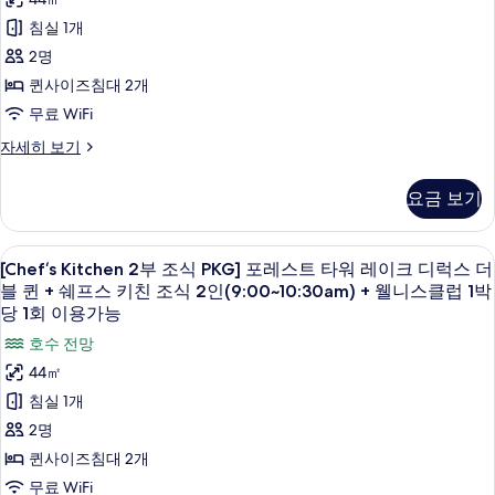
스
퀸
식
침실 1개
더
(전
PKG]
블
2명
망
오
퀸
퀸사이즈침대 2개
(전
제
션
망
무료 WiFi
한)
타
제
[Chef‘s
자세히 보기
한)
사
워
Kitchen
자
진
레
2
세
요금 보기
부
히
모
이
조
보
두
크
식
기
[Chef‘s
호수 전망
5
PKG]
[Chef‘s Kitchen 2부 조식 PKG] 포레스트 타워 레이크 디럭스 더
보
디
Kitchen
오
블 퀸 + 쉐프스 키친 조식 2인(9:00~10:30am) + 웰니스클럽 1박
기
럭
션
2
당 1회 이용가능
타
스
부
호수 전망
워
더
조
레
44㎡
이
블
식
침실 1개
크
퀸
PKG]
디
2명
+
포
럭
퀸사이즈침대 2개
스
쉐
레
더
무료 WiFi