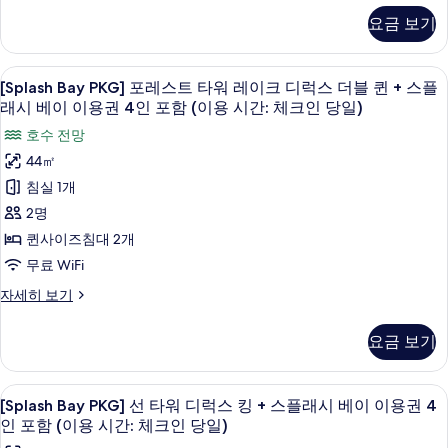
+
이
PKG]
당
체
음)
요금 보기
스
포
일)
크
+
크
레
자
플
스
디
스
인
세
플
[Splash
호수 전망
래
5
트
히
럭
[Splash Bay PKG] 포레스트 타워 레이크 디럭스 더블 퀸 + 스플
래
당
Bay
타
시
보
래시 베이 이용권 4인 포함 (이용 시간: 체크인 당일)
시
스
일)
워
PKG]
기
베
베
호수 전망
킹
레
이
포
사
이
이
44㎡
이
+
레
진
크
용
이
스
침실 1개
디
스
모
권
용
럭
플
2명
4
트
두
스
권
인
래
퀸사이즈침대 2개
킹
타
보
포
4
+
시
무료 WiFi
함
워
기
인
스
(이
베
[Splash
자세히 보기
플
레
용
포
Bay
이
래
시
이
PKG]
함
시
요금 보기
간:
이
포
크
베
(이
체
레
용
이
크
디
스
용
이
[Splash
오리/거위털 이불, 미니바, 객실 내 금고
권
인
4
트
럭
[Splash Bay PKG] 선 타워 디럭스 킹 + 스플래시 베이 이용권 4
용
시
당
Bay
4
타
인 포함 (이용 시간: 체크인 당일)
권
스
일)
간:
워
PKG]
인
4