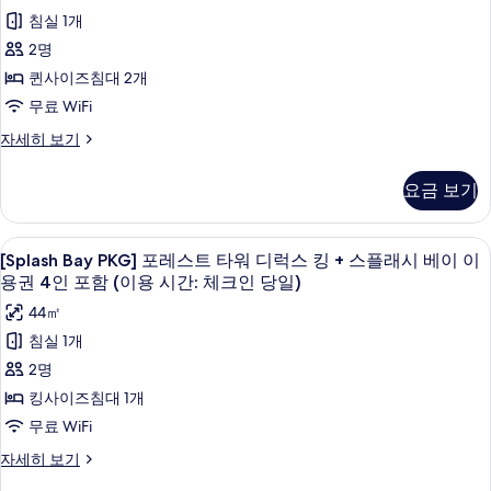
가
클
스
PKG]
+웰
인
포
래
침실 1개
럽
킹
능
포
선
니
함
1
+
함
시
2명
사
타
박
스
스
(이
(이
베
퀸사이즈침대 2개
진
당
플
용
워
클
용
1
래
이
무료 WiFi
시
모
디
럽
회
시
시
간:
이
[Splash
자세히 보기
두
이
베
럭
체
1
간:
Bay
용
이
용
크
보
스
박
PKG]
가
체
이
인
요금 보기
권
기
선
능
용
더
당
당
크
타
(2pm~8pm)
자
권
일)
블
1
워
인
세
(2pm~8pm)
자
사
[Splash
오리/거위털 이불, 미니바, 객실 내 금고
6
디
회
퀸
[Splash Bay PKG] 포레스트 타워 디럭스 킹 + 스플래시 베이 이
히
자
세
당
Bay
진
럭
보
세
용권 4인 포함 (이용 시간: 체크인 당일)
히
이
+
일)
스
PKG]
기
히
모
보
스
44㎡
용
더
보
포
사
기
두
블
기
플
침실 1개
가
레
진
퀸
보
래
2명
능
+
스
모
기
스
시
킹사이즈침대 1개
사
트
두
플
베
무료 WiFi
진
래
타
보
시
이
모
[Splash
자세히 보기
워
기
베
Bay
이
두