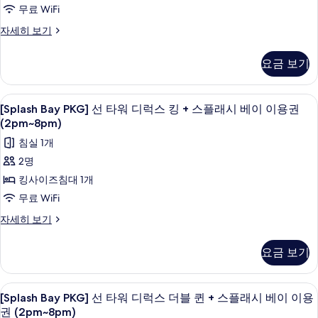
이
지
세
무료 WiFi
2
식
스
니
럭
히
용
인
스
[Splash
자세히 보기
보
2
더
스
(9:00~10:30am)
가
디
Bay
기
인
+
블
럭
더
PKG]
능
웰
요금 보기
스
(9:00~10:30am)
선
퀸
블
니
사
더
타
+
스
(전
퀸
블
진
워
웰
클
[Splash
오리/거위털 이불, 미니바, 객실 내 금고
퀸
망
3
디
+
[Splash Bay PKG] 선 타워 디럭스 킹 + 스플래시 베이 이용권
모
럽
Bay
(전
니
럭
(2pm~8pm)
제
스
1
망
두
스
PKG]
스
박
제
한)+쉐
플
침실 1개
더
보
선
당
클
한)+쉐
블
프
래
2명
1
기
프
타
퀸
럽
회
스
시
킹사이즈침대 1개
스
+
워
이
1
키
스
키
베
무료 WiFi
용
디
친
박
플
가
친
이
조
[Splash
자세히 보기
래
럭
당
능
식
Bay
시
조
이
자
스
1
2
PKG]
베
요금 보기
세
식
용
인
선
이
킹
회
히
(9:00~10:30am)
타
2
권
이
+
보
이
+웰
워
용
인
[Splash
오리/거위털 이불, 미니바, 객실 내 금고
4
기
스
3
니
디
[Splash Bay PKG] 선 타워 디럭스 더블 퀸 + 스플래시 베이 이용
용
권
Bay
(9:00~10:30am)
인
스
럭
4
권 (2pm~8pm)
플