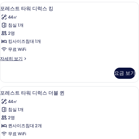
사
오리/거위털 이불, 미니바, 객실 내 금고
포
5
포레스트 타워 디럭스 킹
용
레
가
44㎡
스
능
침실 1개
트
한
2명
타
필
킹사이즈침대 1개
터
워
무료 WiFi
디
포
자세히 보기
럭
레
스
스
요금 보기
트
킹
타
사
워
오리/거위털 이불, 미니바, 객실 내 금고
포
6
디
포레스트 타워 디럭스 더블 퀸
진
레
럭
모
44㎡
스
스
킹
두
침실 1개
트
자
보
2명
세
타
히
기
퀸사이즈침대 2개
워
보
무료 WiFi
기
디