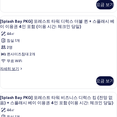
이
디
PKG]
요금 보기
용
이
보
포
럭
용
레
권
기
스
권
스
[Splash
오리/거위털 이불, 미니바, 객실 내 금고
(2pm~8pm)
(2pm~8pm)
6
트
킹
[Splash Bay PKG] 포레스트 타워 디럭스 더블 퀸 + 스플래시 베
Bay
자
사
타
이 이용권 4인 포함 (이용 시간: 체크인 당일)
+
세
워
PKG]
진
히
스
44㎡
디
포
모
보
럭
플
침실 1개
기
레
스
두
래
2명
킹
스
보
+
시
퀸사이즈침대 2개
트
스
기
베
무료 WiFi
플
타
래
이
[Splash
자세히 보기
워
시
Bay
이
베
디
PKG]
요금 보기
용
이
포
럭
이
레
권
스
용
스
[Splash
오리/거위털 이불, 미니바, 객실 내 금고
4
권
5
트
더
[Splash Bay PKG] 포레스트 타워 비즈니스 디럭스 킹 (전망 없
Bay
4
인
타
음) + 스플래시 베이 이용권 4인 포함 (이용 시간: 체크인 당일)
블
인
워
PKG]
포
포
44㎡
퀸
디
포
함
함
럭
침실 1개