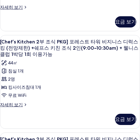
프
스
블
[Chef‘s
자세히 보기
퀸
스
트
Kitchen
+
키
타
2
쉐
요금 보기
부
친
프
워
조
스
조
레
식
키
[Chef‘s
오리/거위털 이불, 미니바, 객실 내 금고
5
PKG]
식
[Chef‘s Kitchen 2부 조식 PKG] 포레스트 타워 비지니스 디럭스
친
이
Kitchen
포
조
킹 (전망제한) +쉐프스 키친 조식 2인(9:00~10:30am) + 웰니스
2
크
레
2
식
클럽 1박당 1회 이용가능
인
스
디
2
부
44㎡
트
(9:00~10:30am)
인
럭
조
타
(9:00~10:30am)
침실 1개
+
워
스
+
식
웰
2명
레
웰
더
PKG]
이
니
니
킹사이즈침대 1개
블
포
크
스
스
무료 WiFi
디
클
퀸
레
럭
클
럽
[Chef‘s
자세히 보기
+
스
스
1
Kitchen
럽
더
쉐
박
트
2
요금 보기
1
블
당
부
프
타
퀸
1
박
조
스
+
워
회
식
당
[Chef‘s
오리/거위털 이불, 미니바, 객실 내 금고
쉐
이
6
PKG]
키
[Chef‘s Kitchen 2부 조식 PKG] 포레스트 타워 비지니스 디럭스