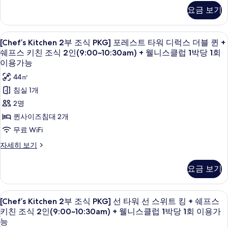
트
2
요금 보기
부
타
조
워
식
[Chef’s
오리/거위털 이불, 미니바, 객실 내 금고
6
PKG]
[Chef’s Kitchen 2부 조식 PKG] 포레스트 타워 디럭스 더블 퀸 +
디
Kitchen
포
쉐프스 키친 조식 2인(9:00~10:30am) + 웰니스클럽 1박당 1회
럭
레
2
이용가능
스
스
부
44㎡
트
킹
조
타
침실 1개
+
워
식
2명
디
쉐
PKG]
럭
퀸사이즈침대 2개
프
포
스
무료 WiFi
킹
스
레
+
[Chef’s
자세히 보기
키
스
쉐
Kitchen
프
친
트
2
요금 보기
스
부
조
타
키
조
식
친
워
식
[Chef’s
오리/거위털 이불, 미니바, 객실 내 금고
조
5
PKG]
2
[Chef’s Kitchen 2부 조식 PKG] 선 타워 선 스위트 킹 + 쉐프스
디
식
Kitchen
포
키친 조식 2인(9:00~10:30am) + 웰니스클럽 1박당 1회 이용가
인
2
럭
레
2
능
인
(9:00~10:30am)
스