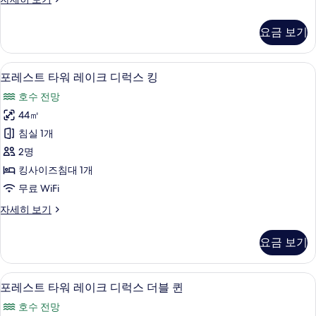
모
프
럭
스
션
럽
조
스
두
스
타
클
1
키
식
요금 보기
워
박
보
더
친
럽
2
레
당
조
기
블
1
이
1
인
식
오리/거위털 이불, 미니바, 객실 내 금고
포
5
크
회
포레스트 타워 레이크 디럭스 킹
박
퀸
2
(9:00~10:30am)
레
디
이
인
당
사
호수 전망
+
럭
용
스
(9:00~10:30am)
스
1
가
진
44㎡
웰
+
트
더
능
회
웰
모
침실 1개
니
블
자
타
니
이
퀸
두
2명
세
스
스
워
자
히
용
클
보
킹사이즈침대 1개
클
세
보
레
럽
가
기
무료 WiFi
히
럽
기
1
이
보
능
1
박
포
자세히 보기
기
크
당
레
사
박
1
디
스
진
요금 보기
당
회
트
럭
이
모
타
1
스
용
워
두
회
호수 전망
포
가
5
레
포레스트 타워 레이크 디럭스 더블 퀸
킹
보
이
능
레
이
사
호수 전망
자
크
기
용