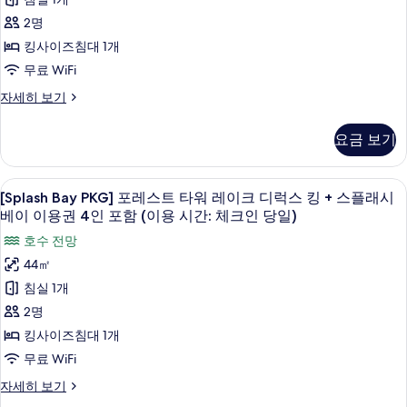
+
(이
레
스
(이
스
2명
용
더
스
용
시
블
플
킹사이즈침대 1개
트
간:
퀸
시
래
무료 WiFi
체
+
타
간:
크
스
시
[Splash
자세히 보기
워
인
체
플
Bay
베
당
래
비
PKG]
크
일)
요금 보기
이
시
포
즈
자
인
베
레
이
세
니
이
스
당
[Splash
오리/거위털 이불, 미니바, 객실 내 금고
히
용
이
5
트
스
[Splash Bay PKG] 포레스트 타워 레이크 디럭스 킹 + 스플래시
일)
보
Bay
용
타
권
베이 이용권 4인 포함 (이용 시간: 체크인 당일)
기
디
권
사
워
PKG]
4
4
호수 전망
럭
비
포
진
인
인
즈
44㎡
스
포
레
모
니
포
침실 1개
함
킹
스
스
두
함
(이
디
2명
(전
트
보
용
럭
(이
킹사이즈침대 1개
시
망
스
타
기
용
간:
킹
무료 WiFi
없
워
체
시
(전
음)
[Splash
자세히 보기
크
망
레
간:
Bay
인
없