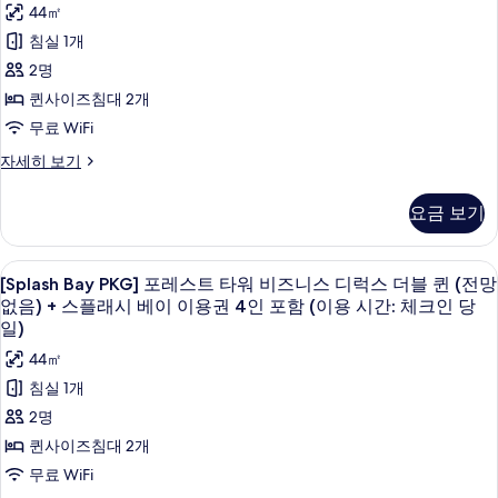
용
용
더
플
44㎡
시
션
기
블
시
래
침실 1개
간:
퀸
타
간:
체
+
시
2명
워
크
스
체
베
퀸사이즈침대 2개
인
플
레
크
당
래
이
무료 WiFi
이
일)
인
시
이
[Splash
자세히 보기
자
베
크
당
Bay
세
용
이
디
PKG]
히
일)
이
요금 보기
권
오
보
럭
용
사
션
기
4
권
스
타
진
4
인
[Splash
오리/거위털 이불, 미니바, 객실 내 금고
4
워
더
[Splash Bay PKG] 포레스트 타워 비즈니스 디럭스 더블 퀸 (전망
인
모
Bay
포
레
없음) + 스플래시 베이 이용권 4인 포함 (이용 시간: 체크인 당
포
블
두
이
PKG]
함
함
일)
퀸
크
(이
포
보
(이
44㎡
디
용
+
레
기
럭
용
시
침실 1개
스
스
스
간:
시
2명
더
플
체
트
블
간:
퀸사이즈침대 2개
크
래
퀸
타
인
체
무료 WiFi
+
시
당
워