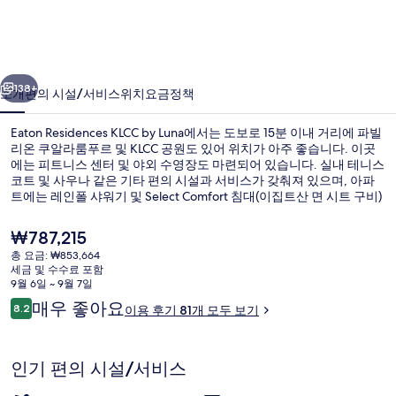
의
사
진
이전
다음
138+
소개
편의 시설/서비스
위치
요금
정책
갤
러
Eaton Residences KLCC by Luna에서는 도보로 15분 이내 거리에 파빌
리온 쿠알라룸푸르 및 KLCC 공원도 있어 위치가 아주 좋습니다. 이곳
리
에는 피트니스 센터 및 야외 수영장도 마련되어 있습니다. 실내 테니스
코트 및 사우나 같은 기타 편의 시설과 서비스가 갖춰져 있으며, 아파
트에는 레인폴 샤워기 및 Select Comfort 침대(이집트산 면 시트 구비)
가 세심하게 마련되어 있습니다. 이 숙박 시설은 대중 교통편을 이용하
기가 편리해요. 콘레이 MRT 역의 경우 5분만 걸으면 갈 수 있고 페르시
현
₩787,215
아란 KLCC MRT 역도 9분 거리에 있어요.
재
총 요금: ₩853,664
가
세금 및 수수료 포함
야외 수영장
격
9월 6일 ~ 9월 7일
은
이
매우 좋아요
8.2
이용 후기 81개 모두 보기
₩787,215
10점 만점 중 8.2점.
용
후
기
인기 편의 시설/서비스