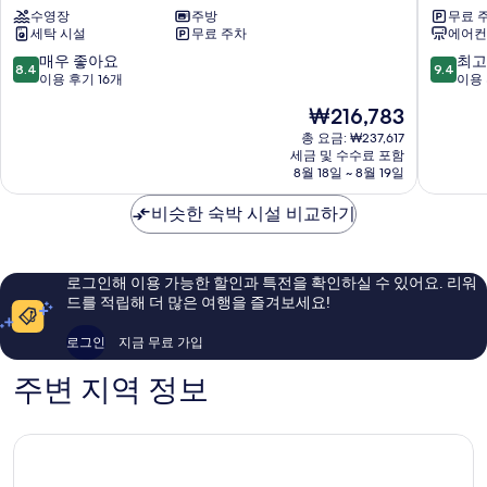
수영장
주방
무료 
쿠
위
세탁 시설
무료 주차
에어컨
알
트
라
KLCC
10
10
매우 좋아요
최고
8.4
9.4
룸
LX
점
점
이용 후기 16개
이용 
푸
스
만
만
현
₩216,783
르
테
점
점
재
시
이
중
중
총 요금: ₩237,617
요
티
세금 및 수수료 포함
쿠
8.4
9.4
금
8월 18일 ~ 8월 19일
센
알
점,
점,
₩216,783
터
라
매
최
비슷한 숙박 시설 비교하기
룸
우
고
푸
좋
예
르
아
요,
시
요,
이
로그인해 이용 가능한 할인과 특전을 확인하실 수 있어요. 리워
티
이
용
드를 적립해 더 많은 여행을 즐겨보세요!
센
용
후
터
후
기
로그인
지금 무료 가입
기
412
16
개
주변 지역 정보
개