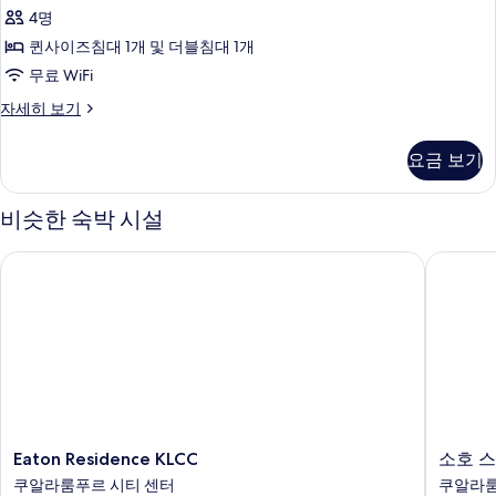
보
2-
세
4명
히
bed
기
보
퀸사이즈침대 1개 및 더블침대 1개
Room
기
Suite
무료 WiFi
With
Deluxe
자세히 보기
City
2-
bed
View
요금 보기
Room
사
Suite
진
With
비슷한 숙박 시설
City
모
View
Eaton Residence KLCC
소호 스위
두
자
세
보
히
기
보
기
Eaton
소
Eaton Residence KLCC
소호 스
Residence
호
쿠알라룸푸르 시티 센터
쿠알라룸
KLCC
스