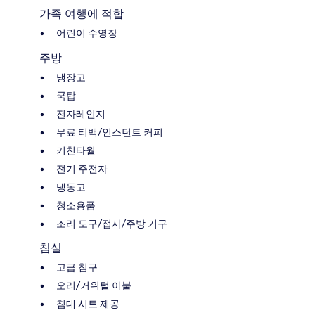
가족 여행에 적합
어린이 수영장
주방
냉장고
쿡탑
전자레인지
무료 티백/인스턴트 커피
키친타월
전기 주전자
냉동고
청소용품
조리 도구/접시/주방 기구
침실
고급 침구
오리/거위털 이불
침대 시트 제공