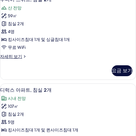
니
1
보
산 전망
개
어
기
자
59㎡
스
세
침실 2개
히
위
보
4명
트,
기
킹사이즈침대 1개 및 싱글침대 1개
침
무료 WiFi
실
주
자세히 보기
2
니
개
어
요금 보기
스
사
위
진
트,
디럭스 아파트, 침실 2개 | 이집트산 면
디
31
침
모
디럭스 아파트, 침실 2개
럭
실
두
시내 전망
2
스
보
개
107㎡
아
자
기
침실 2개
세
파
히
5명
트,
보
킹사이즈침대 1개 및 퀸사이즈침대 1개
기
침