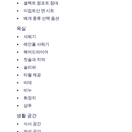
셀렉트 컴포트 침대
이집트산 면 시트
베개 종류 선택 옵션
욕실
샤워기
레인폴 샤워기
헤어드라이어
칫솔과 치약
슬리퍼
타월 제공
비데
비누
화장지
샴푸
생활 공간
식사 공간
좌석 공간