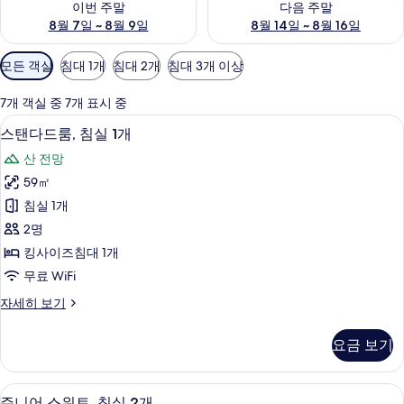
이번 주말
다음 주말
8월 7일 ~ 8월 9일
8월 14일 ~ 8월 16일
객
모든 객실
침대 1개
침대 2개
침대 3개 이상
실
에
7개 객실 중 7개 표시 중
사
스탠다드룸, 침실 1개 | 이집트산 면 시
스
32
스탠다드룸, 침실 1개
용
탠
가
산 전망
다
능
59㎡
드
한
침실 1개
룸,
필
2명
터
침
킹사이즈침대 1개
실
무료 WiFi
1
스
자세히 보기
개
탠
사
다
요금 보기
드
진
룸,
모
침
주니어 스위트, 침실 2개 | 이집트산 면
주
22
실
두
주니어 스위트, 침실 2개