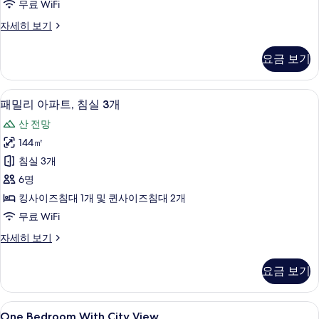
무료 WiFi
실
디
자세히 보기
2
럭
개
스
요금 보기
아
사
파
진
트,
패밀리 아파트, 침실 3개 | 이집트산 면
패
31
침
모
패밀리 아파트, 침실 3개
밀
실
두
산 전망
2
리
보
개
144㎡
아
자
기
침실 3개
세
파
히
6명
트,
보
킹사이즈침대 1개 및 퀸사이즈침대 2개
기
침
무료 WiFi
실
패
자세히 보기
3
밀
개
리
요금 보기
아
사
파
진
트,
One
이집트산 면 시트, 고급 침구, 오리/거위
13
침
모
One Bedroom With City View