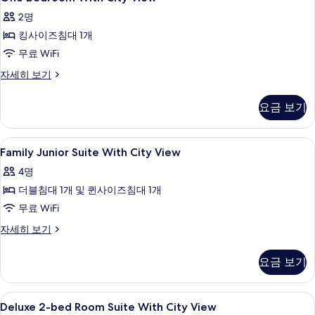
Bedroom
실
두
2명
3
With
보
개
킹사이즈침대 1개
City
자
기
View
무료 WiFi
세
사
히
One
자세히 보기
보
Bedroom
진
기
With
모
요금 보기
City
두
View
자
보
Family
이집트산 면 시트, 고급 침구, 오리/거위
11
세
Family Junior Suite With City View
Junior
기
히
4명
보
Suite
기
더블침대 1개 및 퀸사이즈침대 1개
With
City
무료 WiFi
View
Family
자세히 보기
사
Junior
Suite
진
요금 보기
With
모
City
View
두
Deluxe
이집트산 면 시트, 고급 침구, 오리/거위
20
자
Deluxe 2-bed Room Suite With City View