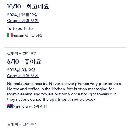
10/10 - 최고예요
2024년 12월 19일
Google 번역 보기
Tutto perfetto
matteo 님, 1박 여행
실제 이용 고객 후기
6/10 - 좋아요
2026년 3월 9일
Google 번역 보기
No restaurants nearby. Never answer phones Very poor service.
No tea and coffee in the kitchen. We krpt on messaging for
room cleaning and towels but omly once btought towels but
they never cleaned the apartment in whole week.
Narendra 님, 5박 여행
실제 이용 고객 후기