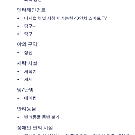
엔터테인먼트
디지털 채널 시청이 가능한 43인치 스마트 TV
당구대
탁구
야외 구역
정원
세탁 시설
세탁기
세제
냉/난방
에어컨
반려동물
반려동물 동반 불가
장애인 편의 시설