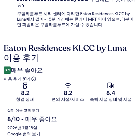
요?
쿠알라룸푸르 시티 센터에 자리한 Eaton Residences KLCC by
Luna에서 걸어서 5분 거리에는 콘레이 MRT 역이 있으며, 11분이
면 파빌리온 쿠알라룸푸르에 가실 수 있습니다.
Eaton Residences KLCC by Luna
이
이용 후기
용
후
매우 좋아요
8.2
기
이용 후기 81개
8.2
8.2
8.4
청결 상태
편의 시설/서비스
숙박 시설 상태 및 시설
이
실제 이용 고객 후기
용
8/10 - 매우 좋아요
후
2026년 1월 18일
Google 번역 보기