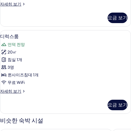
익
자세히 보기
진
스
모
클
요금 보기
루
두
시
보
브
디럭스룸 | 1 개의 침실, 고급 침구, 무료 W
디
6
룸
디럭스룸
기
럭
자
언덕 전망
세
스
히
20㎡
룸
보
침실 1개
기
사
3명
진
퀸사이즈침대 1개
모
무료 WiFi
두
디
자세히 보기
보
럭
기
스
요금 보기
룸
자
세
비슷한 숙박 시설
히
보