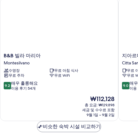
B&B 빌라 마리아
지아르디
기
B&B
지
B&B 빌라 마리아
지아르
빌
아
Montesilvano
Citta Sa
라
르
수영장
무료 아침 식사
무료 
마
디
무료 주차
무료 WiFi
무료 W
리
노
아
데
10
10
매우 훌륭해요
매우
9.2
9.0
Montesilvano
이
점
점
이용 후기 54개
이용 
프
만
만
현
₩112,128
린
점
점
재
치
중
중
총 요금: ₩129,898
요
세금 및 수수료 포함
피
9.2
9.0
금
9월 1일 ~ 9월 2일
Citta
점,
점,
₩112,128
Sant'An
매
매
비슷한 숙박 시설 비교하기
우
우
훌
훌