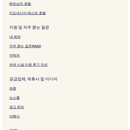
링
여
베트남의 호텔
크
는
링
인도네시아 베스트 호텔
크
지원 및 자주 묻는 질문
내 예약
자주 묻는 질문(FAQ)
연락처
숙박 시설 이용 후기 작성
공급업체, 제휴사 및 미디어
제휴
뉴스룸
광고 문의
여행사