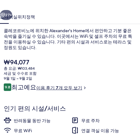
러
이전
다음
리
27+
소개
객실
위치
정책
콜레코르비노에 위치한 Alexander's Home에서 편안하고 기분 좋은
숙박을 즐기실 수 있습니다. 이곳에서는 WiFi 및 셀프 주차의 무료 특
전을 이용하실 수 있습니다. 기타 편의 시설과 서비스로는 테라스 및
정원도 있습니다.
현
₩94,077
재
총 요금: ₩103,484
가
세금 및 수수료 포함
격
9월 1일 ~ 9월 2일
숙박 시설 정면
은
이
최고예요
9.8
이용 후기 7개 모두 보기
₩94,077
10점 만점 중 9.8점.
용
후
기
인기 편의 시설/서비스
반려동물 동반 가능
무료 주차
무료 WiFi
연결 객실 이용 가능