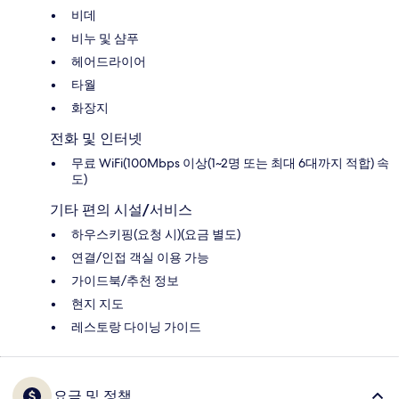
비데
비누 및 샴푸
헤어드라이어
타월
화장지
전화 및 인터넷
무료 WiFi(100Mbps 이상(1~2명 또는 최대 6대까지 적합) 속
도)
기타 편의 시설/서비스
하우스키핑(요청 시)(요금 별도)
연결/인접 객실 이용 가능
가이드북/추천 정보
현지 지도
레스토랑 다이닝 가이드
요금 및 정책