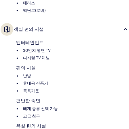
테라스
벽난로(로비)
객실 편의 시설
엔터테인먼트
30인치 평면 TV
디지털 TV 채널
편의 시설
난방
휴대용 선풍기
목욕가운
편안한 숙면
베개 종류 선택 가능
고급 침구
욕실 편의 시설