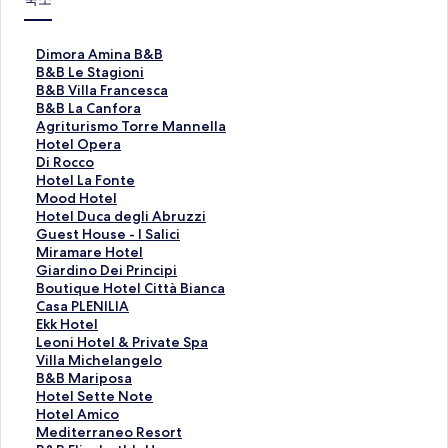
D
Dimora Amina B&B
i
B
B&B Le Stagioni
m
&
B
B&B Villa Francesca
o
B
&
B
B&B La Canfora
r
L
B
&
A
Agriturismo Torre Mannella
a
e
V
B
g
H
Hotel Opera
A
S
i
L
r
o
D
Di Rocco
m
t
l
a
i
t
i
H
Hotel La Fonte
i
a
l
C
t
e
R
o
M
Mood Hotel
n
g
a
a
u
l
o
t
o
H
Hotel Duca degli Abruzzi
a
i
F
n
r
O
c
e
o
o
G
Guest House - I Salici
B
o
r
f
i
p
c
l
d
t
u
M
Miramare Hotel
&
n
a
o
s
e
o
L
H
e
e
i
G
Giardino Dei Principi
B
i
n
r
m
r
페
a
o
l
s
r
i
B
Boutique Hotel Città Bianca
페
페
c
a
o
a
이
F
t
D
t
a
a
o
C
Casa PLENILIA
이
이
e
페
T
페
지
o
e
u
H
m
r
u
a
E
Ekk Hotel
지
지
s
이
o
이
를
n
l
c
o
a
d
t
s
k
L
Leoni Hotel & Private Spa
를
를
c
지
r
지
여
t
페
a
u
r
i
i
a
k
e
V
Villa Michelangelo
여
여
a
를
r
를
는
e
이
d
s
e
n
q
P
H
o
i
B
B&B Mariposa
는
는
페
여
e
여
링
페
지
e
e
H
o
u
L
o
n
l
&
H
Hotel Sette Note
링
링
이
는
M
는
크
이
를
g
-
o
D
e
E
t
i
l
B
o
H
Hotel Amico
크
크
지
링
a
링
지
여
l
I
t
e
H
N
e
H
a
M
t
o
M
Mediterraneo Resort