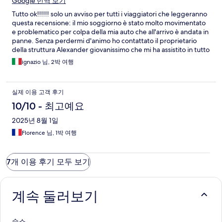
Google 번역 보기
Tutto ok!!!!!! solo un avviso per tutti i viaggiatori che leggeranno
questa recensione: il mio soggiorno è stato molto movimentato
e problematico per colpa della mia auto che all'arrivo è andata in
panne. Senza perdermi d'animo ho contattato il proprietario
della struttura Alexander giovanissimo che mi ha assistito in tutto
e per tutto. Grazie mille
ignazio 님, 2박 여행
실제 이용 고객 후기
10/10 - 최고예요
2025년 8월 1일
Florence 님, 1박 여행
7개 이용 후기 모두 보기
계속 둘러보기
숙소