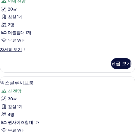
언덕 전망
식
20㎡
룸
침실 1개
사
2명
진
더블침대 1개
모
무료 WiFi
두
클
자세히 보기
보
래
기
식
요금 보기
룸
자
세
익스클루시브룸 | 1 개의 침실, 고급 침구, 
익
5
히
익스클루시브룸
스
보
산 전망
기
클
30㎡
루
침실 1개
시
4명
브
퀸사이즈침대 1개
룸
무료 WiFi
사