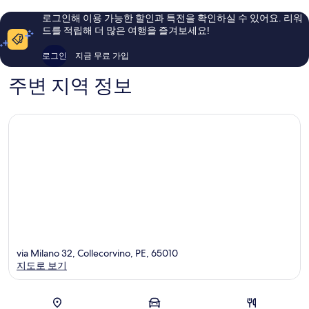
륭
륭
해
해
로그인해 이용 가능한 할인과 특전을 확인하실 수 있어요. 리워
요,
요,
드를 적립해 더 많은 여행을 즐겨보세요!
이
이
용
용
로그인
지금 무료 가입
후
후
기
기
주변 지역 정보
54
90
개
개
via Milano 32, Collecorvino, PE, 65010
지도로 보기
지도