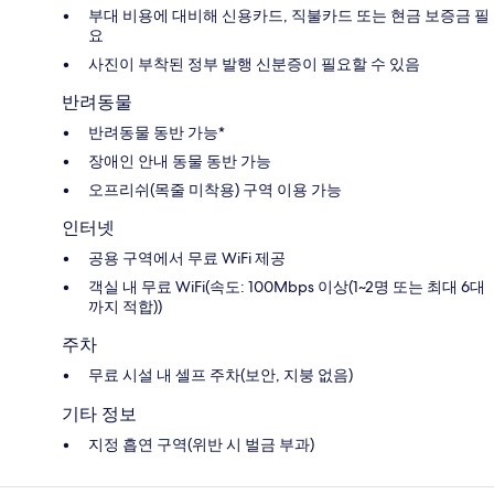
부대 비용에 대비해 신용카드, 직불카드 또는 현금 보증금 필
요
사진이 부착된 정부 발행 신분증이 필요할 수 있음
반려동물
반려동물 동반 가능*
장애인 안내 동물 동반 가능
오프리쉬(목줄 미착용) 구역 이용 가능
인터넷
공용 구역에서 무료 WiFi 제공
객실 내 무료 WiFi(속도: 100Mbps 이상(1~2명 또는 최대 6대
까지 적합))
주차
무료 시설 내 셀프 주차(보안, 지붕 없음)
기타 정보
지정 흡연 구역(위반 시 벌금 부과)