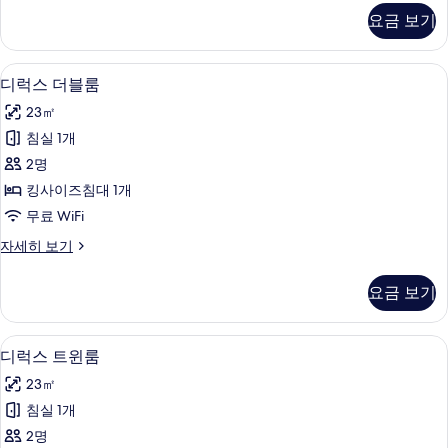
진
리
요금 보기
어
모
더
두
블
디럭스 더블룸 | 무료 WiFi, 각각 다른
디
10
룸
디럭스 더블룸
보
럭
자
기
23㎡
세
스
히
침실 1개
더
보
2명
기
블
킹사이즈침대 1개
룸
무료 WiFi
사
디
자세히 보기
진
럭
모
스
요금 보기
더
두
블
보
룸
디럭스 트윈룸 | 무료 WiFi, 각각 다른
디
4
자
디럭스 트윈룸
기
럭
세
23㎡
히
스
보
침실 1개
트
기
2명