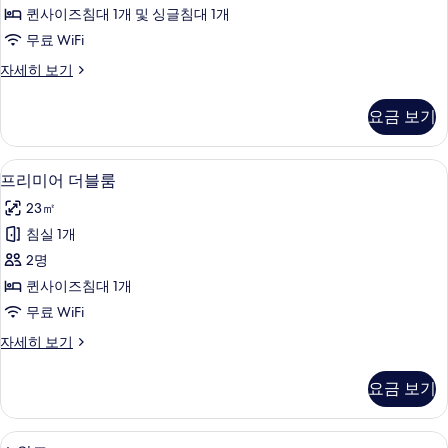
윈
퀸사이즈침대 1개 및 싱글침대 1개
룸
무료 WiFi
사
디
자세히 보기
진
럭
모
스
요금 보기
트
두
윈
보
룸
프리미어 더블룸 | 무료 WiFi, 각각 다
프
7
자
프리미어 더블룸
기
리
세
23㎡
히
미
보
침실 1개
어
기
2명
더
퀸사이즈침대 1개
블
무료 WiFi
룸
프
자세히 보기
사
리
진
미
요금 보기
어
모
더
두
블
스위트 | 무료 WiFi, 각각 다른 스타일
스