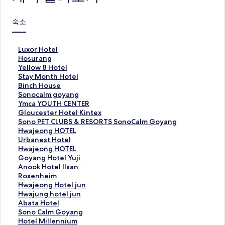
숙소
L
Luxor Hotel
u
H
Hosurang
x
o
Y
Yellow 8 Hotel
o
s
e
S
Stay Month Hotel
r
u
l
t
B
Binch House
H
r
l
a
i
S
Sonocalm goyang
o
a
o
y
n
o
Y
Ymca YOUTH CENTER
t
n
w
M
c
n
m
G
Gloucester Hotel Kintex
e
g
8
o
h
o
c
l
S
Sono PET CLUBS & RESORTS SonoCalm Goyang
l
페
H
n
H
c
a
o
o
H
Hwajeong HOTEL
페
이
o
t
o
a
Y
u
n
w
U
Urbanest Hotel
이
지
t
h
u
l
O
c
o
a
r
H
Hwajeong HOTEL
지
를
e
H
s
m
U
e
P
j
b
w
G
Goyang Hotel Yuji
를
여
l
o
e
g
T
s
E
e
a
a
o
A
Anook Hotel Ilsan
여
는
페
t
페
o
H
t
T
o
n
j
y
n
R
Rosenheim
는
링
이
e
이
y
C
e
C
n
e
e
a
o
o
H
Hwajeong Hotel jun
링
크
지
l
지
a
E
r
L
g
s
o
n
o
s
w
H
Hwajung hotel jun
크
를
페
를
n
N
H
U
H
t
n
g
k
e
a
w
A
Abata Hotel
여
이
여
g
T
o
B
O
H
g
H
H
n
j
a
b
S
Sono Calm Goyang
는
지
는
페
E
t
S
T
o
H
o
o
h
e
j
a
o
H
Hotel Millennium