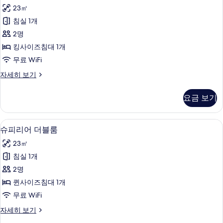
탠
가
23㎡
다
능
침실 1개
드
한
2명
더
필
킹사이즈침대 1개
터
블
무료 WiFi
룸
스
자세히 보기
사
탠
진
다
요금 보기
드
모
더
두
블
슈피리어 더블룸 | 무료 WiFi, 각각 다
슈
6
룸
슈피리어 더블룸
보
피
자
기
23㎡
세
리
히
침실 1개
어
보
2명
기
더
퀸사이즈침대 1개
블
무료 WiFi
룸
슈
자세히 보기
사
피