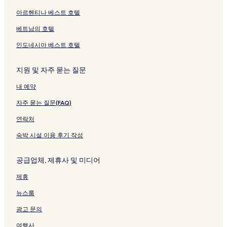
를
를
아르헨티나 베스트 호텔
여
여
는
는
베트남의 호텔
링
링
크
크
인도네시아 베스트 호텔
지원 및 자주 묻는 질문
내 예약
자주 묻는 질문(FAQ)
연락처
숙박 시설 이용 후기 작성
공급업체, 제휴사 및 미디어
제휴
뉴스룸
광고 문의
여행사