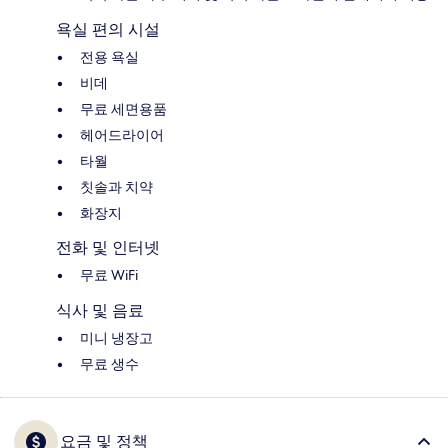
욕실 편의 시설
전용 욕실
비데
무료 세면용품
헤어드라이어
타월
칫솔과 치약
화장지
전화 및 인터넷
무료 WiFi
식사 및 음료
미니 냉장고
무료 생수
요금 및 정책