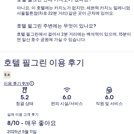
아니요, 이 호텔에는 카지노가 없지만, 세븐럭 카지노 밀레니엄
서울힐튼점(차로 22분 거리) 같은 곳이 근처에 있어요.
호텔 필그린 주변에는 무엇이 있나요?
호텔 필그린에서 걸어서 2분 거리에는 백석역이 있으며, 15분이
면 일산 호수 공원에 가실 수 있습니다.
호텔 필그린 이용 후기
이
용
5.6
후
이용 후기 9개
기
5.2
6.0
6.0
청결 상태
편의 시설/서비스
직원 및 서비스
이
실제 이용 고객 후기
용
8/10 - 매우 좋아요
후
2025년 5월 11일