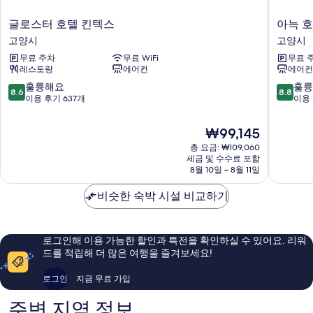
글
아
글로스터 호텔 킨텍스
아늑 
로
늑
고양시
고양시
스
호
무료 주차
무료 WiFi
무료 
터
텔
레스토랑
에어컨
에어컨
호
일
텔
산
10
10
훌륭해요
훌륭
8.6
8.8
킨
점
점
점
이용 후기 637개
이용 
텍
고
만
만
스
양
점
점
현
₩99,145
고
시
중
중
재
양
총 요금: ₩109,060
8.6
8.8
요
세금 및 수수료 포함
시
점,
점,
금
8월 10일 ~ 8월 11일
훌
훌
₩99,145
륭
륭
비슷한 숙박 시설 비교하기
해
해
요,
요,
이
이
용
용
로그인해 이용 가능한 할인과 특전을 확인하실 수 있어요. 리워
후
후
드를 적립해 더 많은 여행을 즐겨보세요!
기
기
637
20
로그인
지금 무료 가입
개
개
주변 지역 정보