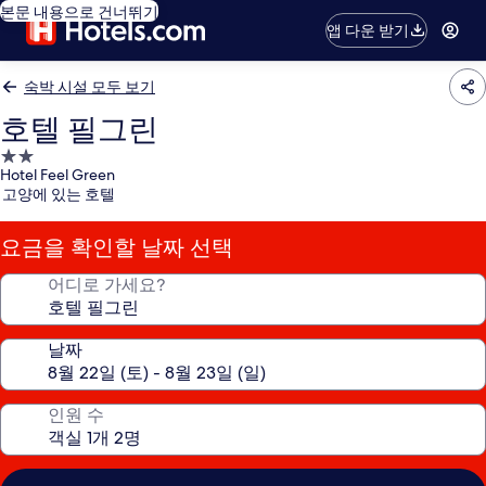
본문 내용으로 건너뛰기
앱 다운 받기
숙박 시설 모두 보기
호텔 필그린
2.0
Hotel Feel Green
성
고양에 있는 호텔
급
숙
요금을 확인할 날짜 선택
박
시
어디로 가세요?
설
날짜
인원 수