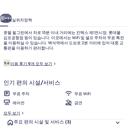
사
이전
다음
진
49+
소개
객실
위치
정책
갤
호텔 필그린에서 차로 15분 이내 거리에는 킨텍스 제1전시장, 롯데몰
러
김포공항점 등이 있습니다. 이곳에서는 WiFi 및 셀프 주차의 무료 특전
을 이용하실 수 있습니다. 백석역에서 도보로 2분 거리에 있어 대중 교
리
통편을 이용하기 편리합니다.
이
5.6
이용 후기 9개 모두 보기
10점 만점 중 5.6점.
용
후
기
디럭스 더블룸 | 무료 WiFi, 각각 다른
인기 편의 시설/서비스
무료 주차
무료 WiFi
에어컨
금연
모두 보기
주요 편의 시설 및 서비스
(3)