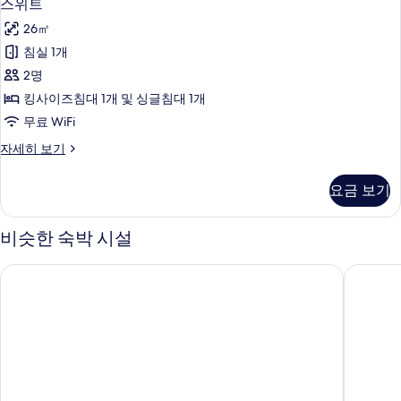
5
룸
스위트
보
위
자
기
26㎡
세
트
히
침실 1개
사
보
2명
기
진
킹사이즈침대 1개 및 싱글침대 1개
모
무료 WiFi
두
스
자세히 보기
보
위
기
트
요금 보기
자
세
히
비슷한 숙박 시설
보
기
글로스터 호텔 킨텍스
아늑 호