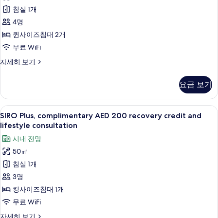
Beds,
and
보
침실 1개
complimentary
lifestyle
기
consultation
AED
4명
자
200
퀸사이즈침대 2개
세
recovery
히
무료 WiFi
credit
보
SIRO
자세히 보기
기
and
Premium,
lifestyle
2
요금 보기
Queen
consultation
Beds,
사
complimentary
SIRO
고급 침구, 템퍼페딕 침대, 미니바, 객실
진
9
AED
SIRO Plus, complimentary AED 200 recovery credit and
Plus,
200
lifestyle consultation
모
recovery
complimentary
두
시내 전망
credit
AED
and
보
50㎡
200
lifestyle
기
침실 1개
recovery
consultation
자
credit
3명
세
and
킹사이즈침대 1개
히
lifestyle
보
무료 WiFi
consultation
기
SIRO
자세히 보기