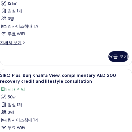
121㎡
사
침실 1개
진
3명
모
킹사이즈침대 1개
두
무료 WiFi
보
스
자세히 보기
기
위
트
요금 보기
자
세
히
SIRO
고급 침구, 템퍼페딕 침대, 미니바, 객실
8
보
SIRO Plus, Burj Khalifa View, complimentary AED 200
Plus,
기
recovery credit and lifestyle consultation
Burj
시내 전망
Khalifa
50㎡
View,
침실 1개
complimentary
AED
3명
200
킹사이즈침대 1개
recovery
무료 WiFi