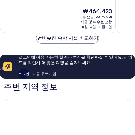
다
벨
만
만
운
자
점
점
현
₩464,423
타
아
중
중
재
운,
빌
10.0
9.6
총 요금: ₩576,658
요
두
점,
점,
세금 및 수수료 포함
금
바
8월 10일 ~ 8월 11일
최
최
₩464,423
이
고
고
알
비슷한 숙박 시설 비교하기
예
예
와
요,
요,
슬
이
이
용
용
로그인해 이용 가능한 할인과 특전을 확인하실 수 있어요. 리워
후
후
드를 적립해 더 많은 여행을 즐겨보세요!
기
기
37
146
로그인
지금 무료 가입
개
개
주변 지역 정보