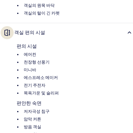
객실의 원목 바닥
객실의 털이 긴 카펫
객실 편의 시설
편의 시설
에어컨
천장형 선풍기
미니바
에스프레소 메이커
전기 주전자
목욕가운 및 슬리퍼
편안한 숙면
저자극성 침구
암막 커튼
방음 객실