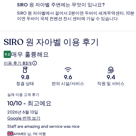
SIRO 원 자아벨 주변에는 무엇이 있나요?
SIRO 원 자아벨에서 걸어서 2분이면 두바이 세계무역센터, 10분
이면 두바이 국제 컨벤션 전시 센터에 가실 수 있습니다.
SIRO 원 자아벨 이용 후기
이
용
매우 훌륭해요
9.2
후
이용 후기 83개
기
9.8
9.6
9.4
청결 상태
편의 시설/서비스
직원 및 서비스
이
실제 이용 고객 후기
용
10/10 - 최고예요
후
2026년 6월 13일
Google 번역 보기
기
Staff are amazing and service was nice
AHMED 님, 1박 여행