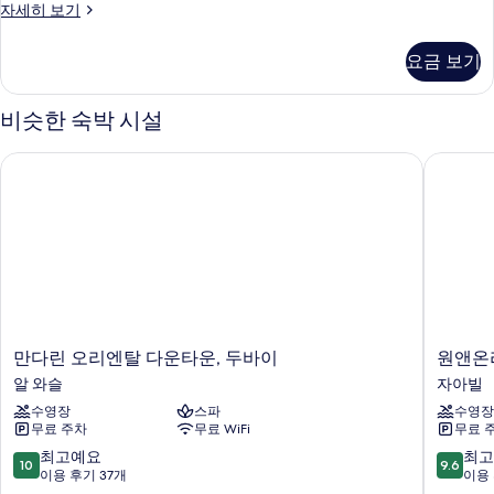
객
자세히 보기
실
자
요금 보기
세
히
보
비슷한 숙박 시설
기
만다린 오리엔탈 다운타운, 두바이
원앤온리
만
원
만다린 오리엔탈 다운타운, 두바이
원앤온
다
앤
알 와슬
자아빌
린
온
수영장
스파
수영장
오
리
무료 주차
무료 WiFi
무료 
리
원
엔
자
10
10
최고예요
최고
10
9.6
탈
아
점
점
이용 후기 37개
이용 