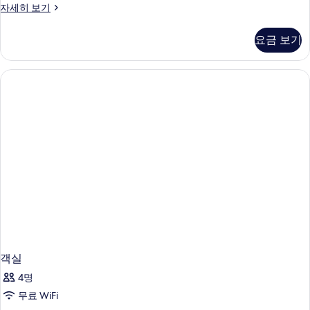
객
자세히 보기
실
자
요금 보기
세
히
보
기
객실
4명
무료 WiFi