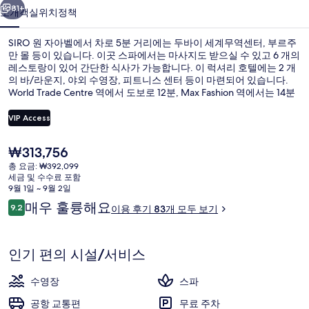
진
81+
소개
객실
위치
정책
갤
SIRO 원 자아벨에서 차로 5분 거리에는 두바이 세계무역센터, 부르주
러
만 몰 등이 있습니다. 이곳 스파에서는 마사지도 받으실 수 있고 6 개의
리
레스토랑이 있어 간단한 식사가 가능합니다. 이 럭셔리 호텔에는 2 개
의 바/라운지, 야외 수영장, 피트니스 센터 등이 마련되어 있습니다.
World Trade Centre 역에서 도보로 12분, Max Fashion 역에서는 14분
거리에 있어 대중 교통편을 이용하기 편리합니다.
VIP Access
현
₩313,756
야외 수영장
재
총 요금: ₩392,099
가
세금 및 수수료 포함
격
9월 1일 ~ 9월 2일
은
이
매우 훌륭해요
9.2
이용 후기 83개 모두 보기
₩313,756
10점 만점 중 9.2점.
용
후
기
인기 편의 시설/서비스
수영장
스파
공항 교통편
무료 주차