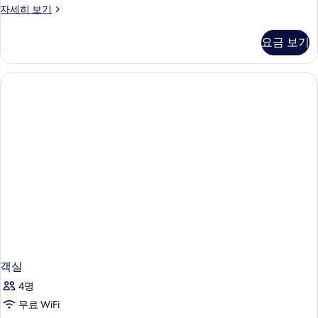
객
자세히 보기
실
자
요금 보기
세
히
보
기
객실
4명
무료 WiFi