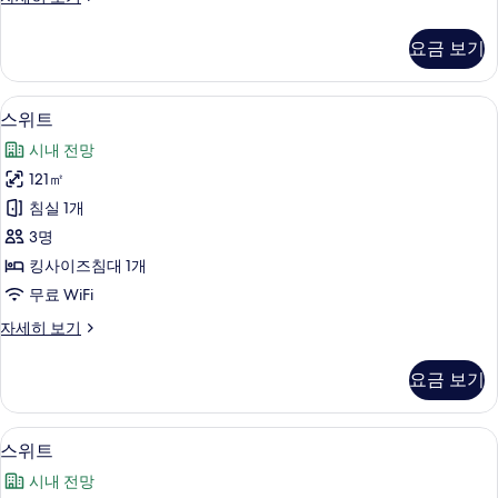
사
Plus,
complimentary
진
요금 보기
AED
모
200
두
recovery
고급 침구, 템퍼페딕 침대, 미니바, 객실
스
16
credit
스위트
보
위
and
시내 전망
기
lifestyle
트
consultation
121㎡
사
자
침실 1개
세
진
히
3명
모
보
킹사이즈침대 1개
기
두
무료 WiFi
보
스
자세히 보기
기
위
트
요금 보기
자
세
히
고급 침구, 템퍼페딕 침대, 미니바, 객실
스
14
보
스위트
위
기
시내 전망
트