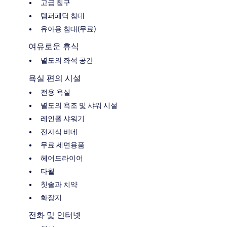
고급 침구
템퍼페딕 침대
유아용 침대(무료)
여유로운 휴식
별도의 좌석 공간
욕실 편의 시설
전용 욕실
별도의 욕조 및 샤워 시설
레인폴 샤워기
전자식 비데
무료 세면용품
헤어드라이어
타월
칫솔과 치약
화장지
전화 및 인터넷