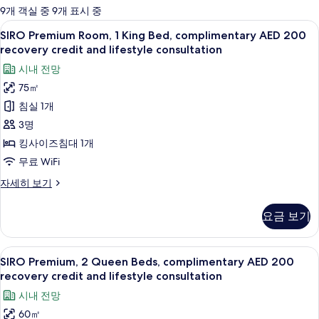
에
9개 객실 중 9개 표시 중
사
SIRO
고급 침구, 템퍼페딕 침대, 미니바, 객실
12
SIRO Premium Room, 1 King Bed, complimentary AED 200
용
Premium
recovery credit and lifestyle consultation
가
Room,
시내 전망
능
1
한
75㎡
King
필
침실 1개
Bed,
터
complimentary
3명
AED
킹사이즈침대 1개
200
무료 WiFi
recovery
SIRO
자세히 보기
credit
Premium
and
Room,
요금 보기
1
lifestyle
King
consultation
Bed,
SIRO
고급 침구, 템퍼페딕 침대, 미니바, 객실
사
9
complimentary
SIRO Premium, 2 Queen Beds, complimentary AED 200
Premium,
AED
진
recovery credit and lifestyle consultation
200
2
모
시내 전망
recovery
Queen
credit
두
60㎡