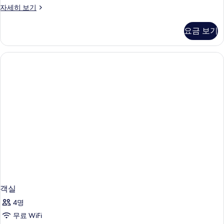
credit
SIRO
자세히 보기
and
Plus,
lifestyle
Burj
요금 보기
Khalifa
consultation
View,
사
complimentary
진
AED
200
모
recovery
두
credit
and
보
lifestyle
기
consultation
자
세
히
보
기
객실
4명
무료 WiFi