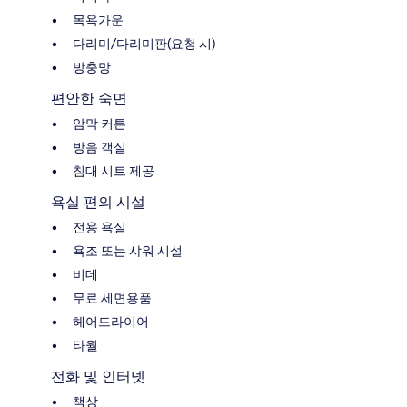
목욕가운
다리미/다리미판(요청 시)
방충망
편안한 숙면
암막 커튼
방음 객실
침대 시트 제공
욕실 편의 시설
전용 욕실
욕조 또는 샤워 시설
비데
무료 세면용품
헤어드라이어
타월
전화 및 인터넷
책상