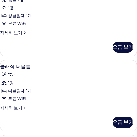
싱
기
1명
글
싱글침대 1개
룸
무료 WiFi
사
베
자세히 보기
진
이
모
직
요금 보기
싱
두
글
보
룸
미니바, 객실 내 금고, 책상, 암막 커튼
클
4
자
클래식 더블룸
기
래
세
17㎡
히
식
보
1명
더
기
더블침대 1개
블
무료 WiFi
룸
클
자세히 보기
사
래
진
식
요금 보기
더
모
블
두
룸