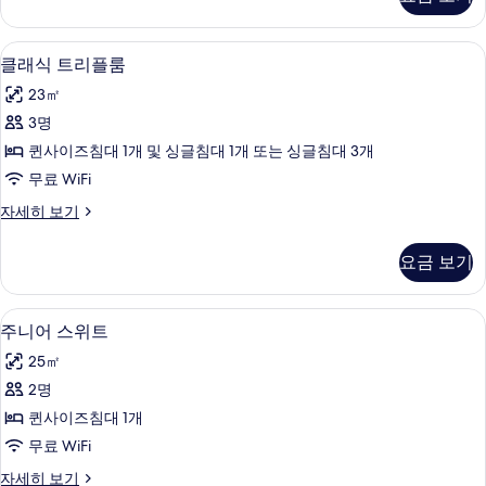
룸
보
자
기
세
클래식 트리플룸 | 미니바, 객실 내 금고,
클
4
히
클래식 트리플룸
래
보
23㎡
기
식
3명
트
퀸사이즈침대 1개 및 싱글침대 1개 또는 싱글침대 3개
리
무료 WiFi
플
클
자세히 보기
룸
래
사
식
요금 보기
트
진
리
모
플
주니어 스위트 | 객실에서 보이는 전망
주
4
룸
주니어 스위트
두
니
자
보
25㎡
세
어
히
기
2명
스
보
퀸사이즈침대 1개
기
위
무료 WiFi
트
주
자세히 보기