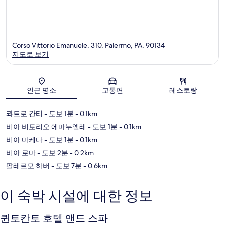
Corso Vittorio Emanuele, 310, Palermo, PA, 90134
지도로 보기
지도
인근 명소
교통편
레스토랑
콰트로 칸티
- 도보 1분
- 0.1km
비아 비토리오 에마누엘레
- 도보 1분
- 0.1km
비아 마케다
- 도보 1분
- 0.1km
비아 로마
- 도보 2분
- 0.2km
팔레르모 하버
- 도보 7분
- 0.6km
이 숙박 시설에 대한 정보
퀸토칸토 호텔 앤드 스파