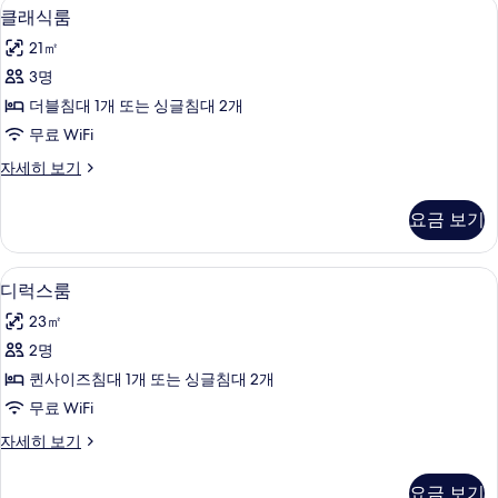
클래식룸 | 미니바, 객실 내 금고, 책상,
클
4
자
클래식룸
보
래
세
기
21㎡
히
식
보
3명
룸
기
더블침대 1개 또는 싱글침대 2개
사
무료 WiFi
진
클
자세히 보기
모
래
두
식
요금 보기
룸
보
자
기
세
디럭스룸 | 테라스/파티오
디
6
히
디럭스룸
럭
보
23㎡
기
스
2명
룸
퀸사이즈침대 1개 또는 싱글침대 2개
사
무료 WiFi
진
디
자세히 보기
모
럭
두
스
요금 보기