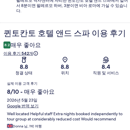
팔레르모 역사센터에 자리한 퀸토칸토 호텔 앤드 스파에서 걸어
서 8분이면 팔레르모 하버, 3분이면 비아 로마에 가실 수 있습니
다.
퀸토칸토 호텔 앤드 스파 이용 후기
이
용
매우 좋아요
8.2
후
이용 후기 542개
기
8.8
8.8
8.4
청결 상태
위치
직원 및 서비스
이
실제 이용 고객 후기
용
8/10 - 매우 좋아요
후
2026년 5월 23일
Google 번역 보기
기
Well located Helpful staff Extra nights booked independently to
tour group at considerably reduced cost Would recommend
Donna 님, 1박 여행