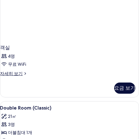
객실
4명
무료 WiFi
객
자세히 보기
실
자
요금 보기
세
히
보
Double
미니바, 객실 내 금고, 책상, 암막 커튼
2
기
Double Room (Classic)
Room
21㎡
(Classic)
3명
사
더블침대 1개
진