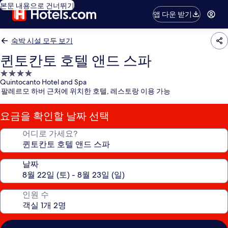
본문 내용으로 건너뛰기
앱 다운 받기
숙박 시설 모두 보기
퀸토칸토 호텔 앤드 스파
4.0
Quintocanto Hotel and Spa
성
팔레르모 하버 근처에 위치한 호텔, 레스토랑 이용 가능
급
숙
요금을 확인할 날짜 선택
박
시
어디로 가세요?
설
날짜
인원 수