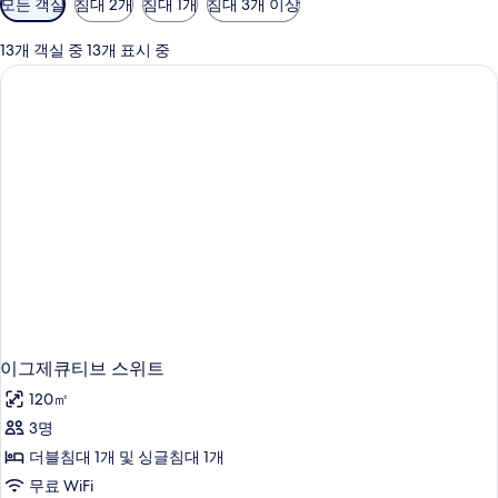
모든 객실
침대 2개
침대 1개
침대 3개 이상
실
에
13개 객실 중 13개 표시 중
사
용
가
능
한
필
터
이그제큐티브 스위트
120㎡
3명
더블침대 1개 및 싱글침대 1개
무료 WiFi