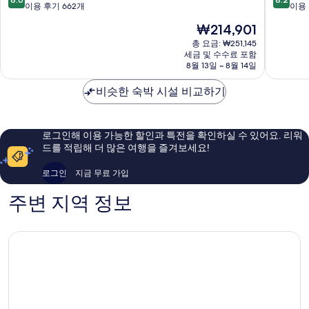
페
레
점
점
이용 후기 662개
이용 
라
르
만
만
현
₩214,901
폴
모
점
점
재
리
역
중
중
총 요금: ₩251,145
요
테
세금 및 수수료 포함
사
8.6
8.2
금
8월 13일 ~ 8월 14일
아
센
점,
점,
₩214,901
마
터
훌
매
비슷한 숙박 시설 비교하기
륭
우
해
좋
요,
아
이
요,
로그인해 이용 가능한 할인과 특전을 확인하실 수 있어요. 리워
용
이
드를 적립해 더 많은 여행을 즐겨보세요!
후
용
기
후
로그인
지금 무료 가입
662
기
개
1,010
주변 지역 정보
개