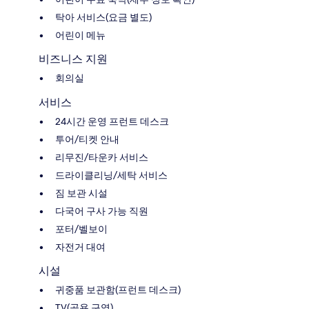
탁아 서비스(요금 별도)
어린이 메뉴
비즈니스 지원
회의실
서비스
24시간 운영 프런트 데스크
투어/티켓 안내
리무진/타운카 서비스
드라이클리닝/세탁 서비스
짐 보관 시설
다국어 구사 가능 직원
포터/벨보이
자전거 대여
시설
귀중품 보관함(프런트 데스크)
TV(공용 구역)