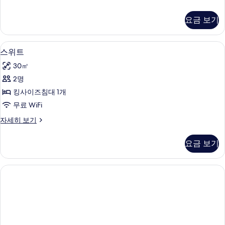
사
니
진
어
요금 보기
스
모
위
두
트
스위트 | 미니바, 객실 내 금고, 책상, 암
스
6
자
스위트
보
위
세
기
30㎡
히
트
보
2명
사
기
킹사이즈침대 1개
진
무료 WiFi
모
스
자세히 보기
두
위
보
트
요금 보기
자
기
세
히
보
기