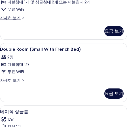
더블침대 1개 및 싱글침대 2개 또는 더블침대 2개
기
위
무료 WiFi
트
패
자세히 보기
사
밀
진
리
요금 보기
스
모
위
두
트
Double
미니바, 객실 내 금고, 책상, 암막 커튼
5
자
Double Room (Small With French Bed)
보
Room
세
기
2명
히
(Small
보
더블침대 1개
With
기
French
무료 WiFi
Bed)
Double
자세히 보기
사
Room
(Small
진
요금 보기
With
모
French
Bed)
두
베이직 싱글룸 | 미니바, 객실 내 금고, 
베
4
자
베이직 싱글룸
보
이
세
17㎡
히
기
직
보
침실 1개