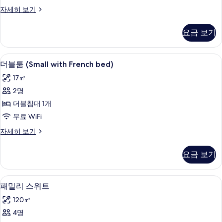
이
자세히 보기
그
제
요금 보기
큐
티
브
미니바, 객실 내 금고, 책상, 암막 커튼
더
5
스
더블룸 (Small with French bed)
블
위
17㎡
트
룸
자
2명
(Small
세
더블침대 1개
히
with
보
무료 WiFi
French
기
bed)
더
자세히 보기
블
사
룸
요금 보기
진
(Small
with
모
French
패밀리 스위트 | 미니바, 객실 내 금고, 
패
두
3
bed)
패밀리 스위트
밀
자
보
120㎡
세
리
기
히
4명
스
보