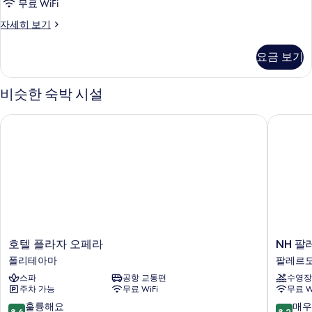
무료 WiFi
모
두
Double
자세히 보기
Room
보
(Classic)
요금 보기
기
자
세
히
비슷한 숙박 시설
보
기
호텔 플라자 오페라
NH 팔
호
NH
호텔 플라자 오페라
NH 팔
텔
팔
폴리테아마
팔레르모
플
레
스파
공항 교통편
수영장
라
르
주차 가능
무료 WiFi
무료 W
자
모
오
팔
10
10
훌륭해요
매우
8.6
8.2