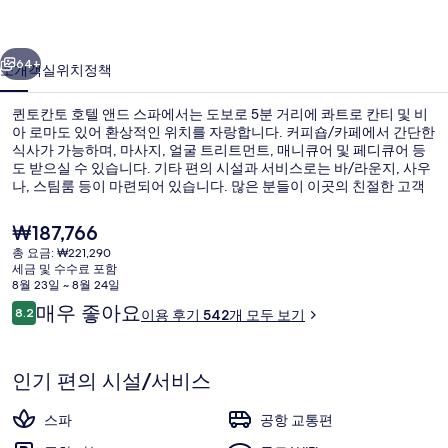
앤
이전
다음
드
64+
소개
객실
위치
정책
스
퀸토칸토 호텔 앤드 스파에서는 도보로 5분 거리에 콰트로 칸티 및 비
파
아 로마도 있어 환상적인 위치를 자랑합니다. 커피숍/카페에서 간단한
식사가 가능하며, 마사지, 얼굴 트리트먼트, 매니큐어 및 페디큐어 등
의
도 받으실 수 있습니다. 기타 편의 시설과 서비스로는 바/라운지, 사우
사
나, 스팀룸 등이 마련되어 있습니다. 많은 분들이 이곳의 친절한 고객
서비스에 굉장히 만족했습니다.
진
현
₩187,766
재
갤
총 요금: ₩221,290
가
세금 및 수수료 포함
디럭스룸 | 미니바, 객실 내 금고, 책상,
러
격
8월 23일 ~ 8월 24일
은
이
매우 좋아요
리
8.2
이용 후기 542개 모두 보기
₩187,766
10점 만점 중 8.2점.
용
후
기
인기 편의 시설/서비스
스파
공항 교통편