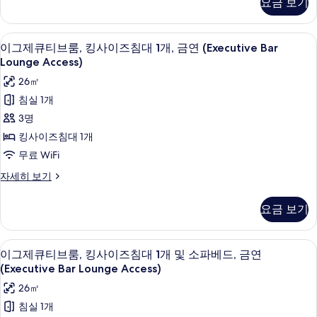
두
요금 보기
세
룸,
1
히
보
킹
보
개
사
기
바(숙박 시설 내)
이
기
9
이
이그제큐티브룸, 킹사이즈침대 1개, 금연 (Executive Bar
및
그
즈
Lounge Access)
소
침
제
26㎡
대
파
큐
1
침실 1개
베
개
티
3명
및
드,
브
소
킹사이즈침대 1개
금
파
룸,
무료 WiFi
베
연
킹
드,
이
자세히 보기
(Executive
금
사
그
Bar
연
제
이
요금 보기
(Executive
Lounge
큐
즈
Bar
티
Access)
Lounge
브
침
사
바(숙박 시설 내)
이
Access)
9
룸,
이그제큐티브룸, 킹사이즈침대 1개 및 소파베드, 금연
대
자
진
그
킹
(Executive Bar Lounge Access)
세
1
사
모
제
히
26㎡
이
개,
두
보
큐
즈
침실 1개
기
금
침