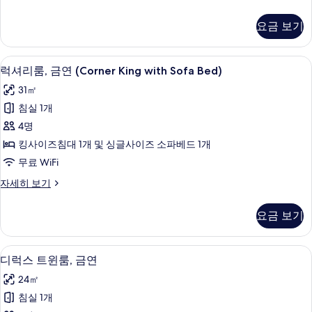
기
보
셔
사
기
리
요금 보기
룸,
진
금
모
연
슬리퍼, 비데, 타월
럭
두
9
(Corner
럭셔리룸, 금연 (Corner King with Sofa Bed)
셔
King)
보
31㎡
자
리
기
세
침실 1개
룸,
히
4명
보
금
기
킹사이즈침대 1개 및 싱글사이즈 소파베드 1개
연
무료 WiFi
(Corner
럭
자세히 보기
King
셔
with
리
요금 보기
Sofa
룸,
금
Bed)
연
사
오리/거위털 이불, 객실 내 금고, 책상, 무
디
7
(Corner
디럭스 트윈룸, 금연
진
럭
King
24㎡
with
모
스
Sofa
침실 1개
두
트
Bed)