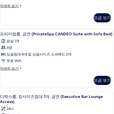
세
연
보
히
프
자세히 보기
(Private
기
보
리
Spa
기
미
요금 보기
Suite
엄
룸,
with
금
프리미엄룸, 금연 (PrivateSpa CANDEO 
프
Sofa
11
연
프리미엄룸, 금연 (PrivateSpa CANDEO Suite with Sofa Bed)
Bed)
리
(Private
침실 1개
Spa
사
미
Suite
6명
진
엄
with
싱글침대 4개 및 싱글사이즈 소파베드 2개
Sofa
모
룸,
Bed)
무료 WiFi
두
금
자
프
자세히 보기
보
세
연
리
히
기
(PrivateSpa
미
보
요금 보기
엄
CANDEO
기
룸,
Suite
금
바(숙박 시설 내)
디
with
9
연
디럭스룸, 킹사이즈침대 1개, 금연 (Executive Bar Lounge
럭
Sofa
(PrivateSpa
Access)
CANDEO
Bed)
스
24㎡
Suite
사
룸,
with