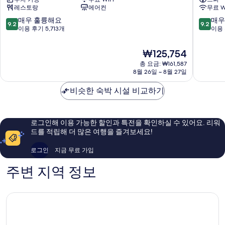
큐
토
레스토랑
에어컨
무료 W
레
레
스
레
10
10
매우 훌륭해요
매우
9.2
9.2
파
프
점
점
이용 후기 5,713개
이용 
이
레
만
만
어
리
점
점
현
₩125,754
오
오
중
중
재
사
총 요금: ₩161,587
사
9.2
9.2
요
8월 26일 ~ 8월 27일
카
카
점,
점,
금
기
기
매
매
₩125,754
비슷한 숙박 시설 비교하기
타
타
우
우
훌
훌
륭
륭
해
해
로그인해 이용 가능한 할인과 특전을 확인하실 수 있어요. 리워
요,
요,
드를 적립해 더 많은 여행을 즐겨보세요!
이
이
용
용
로그인
지금 무료 가입
후
후
기
기
주변 지역 정보
5,713
2,816
개
개