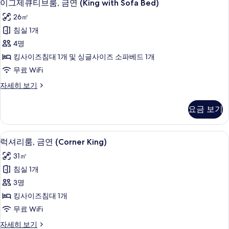
7
룸,
진
이그제큐티브룸, 금연 (King with Sofa Bed)
그
금
모
26㎡
연
제
두
(King)
침실 1개
큐
자
보
4명
세
티
기
히
킹사이즈침대 1개 및 싱글사이즈 소파베드 1개
브
보
무료 WiFi
기
룸,
이
자세히 보기
금
그
연
제
요금 보기
큐
(King
티
with
브
슬리퍼, 비데, 타월
럭
Sofa
9
룸,
럭셔리룸, 금연 (Corner King)
셔
금
Bed)
31㎡
연
리
사
(King
침실 1개
룸,
진
with
3명
Sofa
금
모
Bed)
킹사이즈침대 1개
연
두
자
무료 WiFi
세
(Corner
보
히
럭
자세히 보기
King)