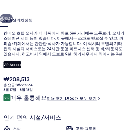
사
이전
다음
카
102+
소개
객실
위치
정책
더
칸데오 호텔 오사카 더 타워에서 차로 5분 거리에는 도톤보리, 오사카
타
스테이션 시티 등이 있습니다. 이곳에서는 스파도 받으실 수 있고, 커
피숍/카페에서는 간단한 식사가 가능합니다. 이 럭셔리 호텔의 기타
워
편의 시설과 서비스로는 24시간 운영 피트니스 센터 및 바/라운지도
의
있습니다. 히고바시 역에서 도보로 9분, 히가시우메다 역에서는 9분
거리에 있어 대중 교통편을 이용하기 편리합니다.
사
VIP Access
진
현
₩208,513
바(숙박 시설 내)
갤
재
총 요금: ₩229,364
가
8월 17일 ~ 8월 18일
러
격
이
매우 훌륭해요
9.2
이용 후기 1,966개 모두 보기
은
리
10점 만점 중 9.2점.
용
₩208,513
후
기
인기 편의 시설/서비스
스파
공항 교통편