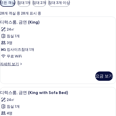
객
모든 객실
침대 1개
침대 2개
침대 3개 이상
실
에
28개 객실 중 28개 표시 중
사
슬리퍼, 비데, 타월
디
7
디럭스룸, 금연 (King)
용
럭
가
24㎡
스
능
침실 1개
룸,
한
3명
금
필
킹사이즈침대 1개
터
연
무료 WiFi
(King)
디
자세히 보기
사
럭
진
스
요금 보기
룸,
모
금
두
연
슬리퍼, 비데, 타월
디
7
(King)
보
디럭스룸, 금연 (King with Sofa Bed)
럭
자
기
24㎡
세
스
히
침실 1개
룸,
보
4명
기