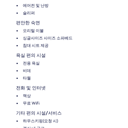
에어컨 및 난방
슬리퍼
편안한 숙면
오리털 이불
싱글사이즈 사이즈 소파베드
침대 시트 제공
욕실 편의 시설
전용 욕실
비데
타월
전화 및 인터넷
책상
무료 WiFi
기타 편의 시설/서비스
하우스키핑(요청 시)