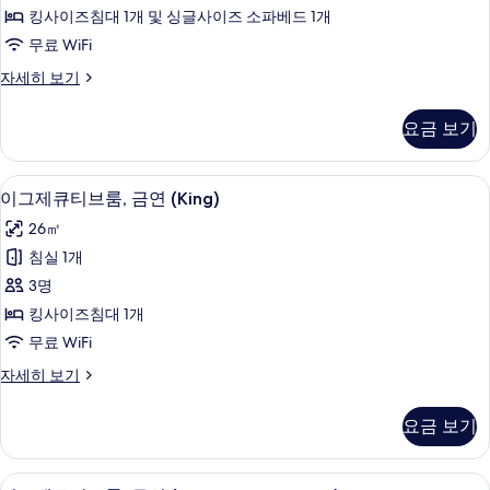
금
킹사이즈침대 1개 및 싱글사이즈 소파베드 1개
연
무료 WiFi
(King
디
자세히 보기
with
럭
Sofa
스
요금 보기
Bed)
룸,
금
사
연
오리/거위털 이불, 객실 내 금고, 책상, 무
이
진
7
(King
이그제큐티브룸, 금연 (King)
그
with
모
26㎡
Sofa
제
두
Bed)
침실 1개
큐
보
자
3명
세
티
기
히
킹사이즈침대 1개
브
보
무료 WiFi
기
룸,
이
자세히 보기
금
그
연
제
요금 보기
큐
(King)
티
사
브
오리/거위털 이불, 객실 내 금고, 책상, 무
이