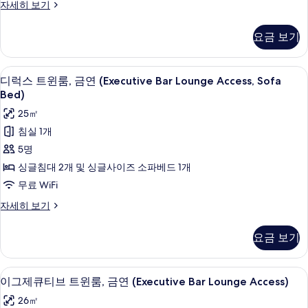
베
금
디
자세히 보기
연
드,
럭
연
금
(Executive
스
요금 보기
(Executive
연
트
Bar
(Executive
윈
Bar
Lounge
Bar
룸,
Lounge
바(숙박 시설 내)
디
Access)
Lounge
9
금
디럭스 트윈룸, 금연 (Executive Bar Lounge Access, Sofa
Access)
Access)
럭
연
사
Bed)
자
사
(Executive
스
진
25㎡
세
Bar
진
트
히
모
Lounge
침실 1개
모
보
Access)
윈
두
5명
기
자
두
룸,
보
세
싱글침대 2개 및 싱글사이즈 소파베드 1개
보
히
금
기
무료 WiFi
보
기
연
기
디
자세히 보기
(Executive
럭
스
Bar
요금 보기
트
Lounge
윈
Access,
룸,
바(숙박 시설 내)
이
Sofa
10
금
이그제큐티브 트윈룸, 금연 (Executive Bar Lounge Access)
그
연
Bed)
26㎡
(Executive