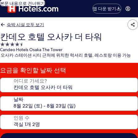
본문 내용으로 건너뛰기
앱 다운 받기
숙박 시설 모두 보기
칸데오 호텔 오사카 더 타워
4.5
Candeo Hotels Osaka The Tower
성
오사카 스테이션 시티 근처에 위치한 럭셔리 호텔, 레스토랑 이용 가능
급
숙
요금을 확인할 날짜 선택
박
시
어디로 가세요?
설
날짜
인원 수