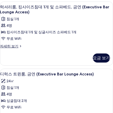
1
금
사
바(숙박 시설 내)
럭
(Executive
연
11
이
개,
럭셔리룸, 킹사이즈침대 1개 및 소파베드, 금연 (Executive Bar
(Executive
셔
Bar
즈
Lounge Access)
금
Bar
침
Lounge
리
침실 1개
Lounge
연
대
Access)
룸,
Access)
1
4명
사
사
자
개,
킹
킹사이즈침대 1개 및 싱글사이즈 소파베드 1개
세
진
금
진
사
히
연
무료 WiFi
모
모
보
자
이
두
럭
자세히 보기
기
세
두
즈
셔
히
보
보
리
보
침
요금 보기
기
룸,
기
기
대
킹
사
1
바(숙박 시설 내)
디
9
이
디럭스 트윈룸, 금연 (Executive Bar Lounge Access)
개
럭
즈
24㎡
및
침
스
대
침실 1개
소
트
1
4명
파
개
윈
및
싱글침대 2개
베
룸,
소
무료 WiFi
드,
파
금