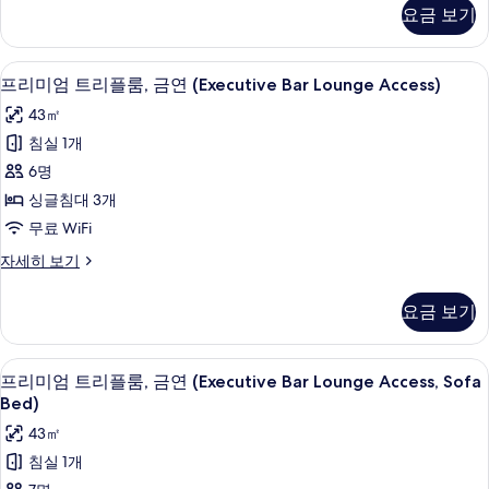
제
금
기
요금 보기
기
큐
연
티
브
(Executive
바(숙박 시설 내)
프
10
트
프리미엄 트리플룸, 금연 (Executive Bar Lounge Access)
Bar
리
윈
Lounge
43㎡
룸,
미
Access,
금
침실 1개
엄
연
Sofa
6명
(Executive
트
Bed)
Bar
싱글침대 3개
리
사
Lounge
무료 WiFi
Access,
플
진
Sofa
프
자세히 보기
룸,
모
Bed)
리
자
금
미
두
요금 보기
세
엄
연
보
히
트
(Executive
보
기
리
바(숙박 시설 내)
프
기
10
플
Bar
프리미엄 트리플룸, 금연 (Executive Bar Lounge Access, Sofa
리
룸,
Bed)
Lounge
금
미
Access)
43㎡
연
엄
사
(Executive
침실 1개
Bar
트
진