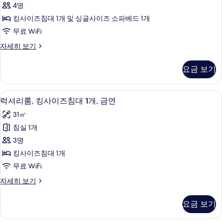
보
티
4명
대
연
기
브
1
킹사이즈침대 1개 및 싱글사이즈 소파베드 1개
(Executive
개,
룸,
무료 WiFi
Bar
금
킹
연
Lounge
이
자세히 보기
(Executive
사
그
Access)
Bar
제
이
사
요금 보기
Lounge
큐
즈
Access)
진
티
자
브
침
모
바(숙박 시설 내)
럭
세
11
룸,
럭셔리룸, 킹사이즈침대 1개, 금연
대
히
두
셔
킹
31㎡
보
1
사
보
리
기
이
침실 1개
개
기
룸,
즈
3명
및
침
킹
대
킹사이즈침대 1개
소
사
1
무료 WiFi
파
개
이
및
베
럭
자세히 보기
즈
소
셔
드,
파
침
리
요금 보기
금
베
룸,
대
드,
킹
연