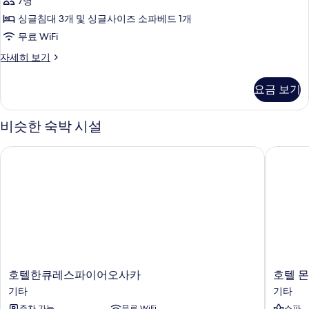
7명
Lounge
리
모
Access)
싱글침대 3개 및 싱글사이즈 소파베드 1개
자
플
두
무료 WiFi
세
룸,
보
히
프
자세히 보기
보
금
기
리
기
미
연
요금 보기
엄
(Executive
트
Bar
리
비슷한 숙박 시설
플
Lounge
룸,
Access,
호텔한큐레스파이어오사카
호텔 몬토
금
Sofa
연
(Executive
Bed)
Bar
사
Lounge
진
Access,
Sofa
모
Bed)
두
자
세
보
호
호
호텔한큐레스파이어오사카
호텔 몬
히
텔
텔
기
기타
기타
보
한
몬
기
주차 가능
무료 WiFi
스파