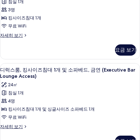
침실 1개
Sofa
진
킹
3명
Bed)
모
사
자
킹사이즈침대 1개
두
세
이
무료 WiFi
히
보
즈
보
디
자세히 보기
기
기
침
럭
스
대
요금 보기
룸,
1
킹
개,
사
바(숙박 시설 내)
디
9
이
디럭스룸, 킹사이즈침대 1개 및 소파베드, 금연 (Executive Bar
금
럭
즈
Lounge Access)
연
침
스
24㎡
대
(Executive
룸,
1
침실 1개
Bar
개,
킹
4명
Lounge
금
사
연
Access)
킹사이즈침대 1개 및 싱글사이즈 소파베드 1개
(Executive
이
사
무료 WiFi
Bar
즈
진
Lounge
디
자세히 보기
Access)
침
럭
모
자
스
대