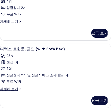
4명
자
보
윈
세
싱글침대 2개
기
룸,
히
무료 WiFi
보
금
기
디
자세히 보기
연
럭
사
스
요금 보기
트
진
윈
모
룸,
오리/거위털 이불, 객실 내 금고, 책상, 무
디
7
금
디럭스 트윈룸, 금연 (with Sofa Bed)
두
럭
연
보
25㎡
자
스
세
기
침실 1개
트
히
5명
보
윈
기
싱글침대 2개 및 싱글사이즈 소파베드 1개
룸,
무료 WiFi
금
디
자세히 보기
연
럭
(with
스
요금 보기
트
Sofa
윈
Bed)
룸,