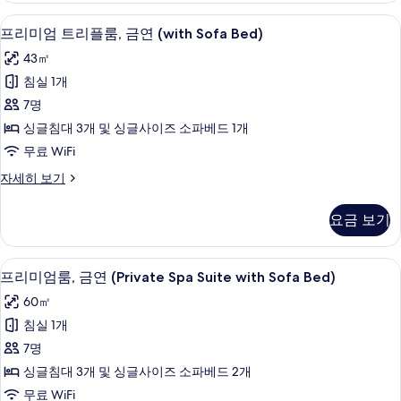
사
리
오리/거위털 이불, 객실 내 금고, 책상, 무
프
8
플
프리미엄 트리플룸, 금연 (with Sofa Bed)
진
리
룸,
모
43㎡
금
미
연
두
침실 1개
엄
자
보
7명
세
트
히
기
싱글침대 3개 및 싱글사이즈 소파베드 1개
리
보
무료 WiFi
기
플
프
자세히 보기
룸,
리
금
미
요금 보기
엄
연
트
(with
리
오리/거위털 이불, 객실 내 금고, 책상, 무
프
12
플
Sofa
프리미엄룸, 금연 (Private Spa Suite with Sofa Bed)
리
룸,
Bed)
60㎡
금
미
사
연
침실 1개
엄
(with
진
7명
Sofa
룸,
모
Bed)
싱글침대 3개 및 싱글사이즈 소파베드 2개
금
두
자
무료 WiFi