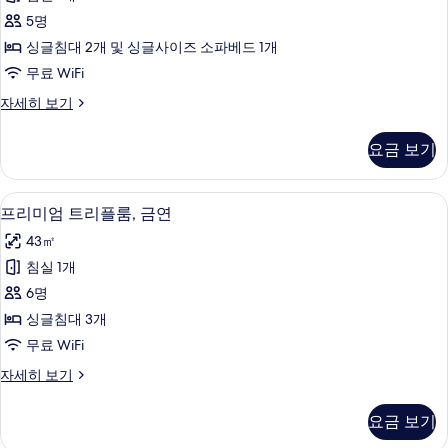
엄
자
보
5명
세
트
기
히
싱글침대 2개 및 싱글사이즈 소파베드 1개
윈
보
무료 WiFi
기
룸,
프
자세히 보기
금
리
연
미
요금 보기
엄
(Universal,
트
with
윈
오리/거위털 이불, 객실 내 금고, 책상, 무
프
Sofa
8
룸,
프리미엄 트리플룸, 금연
리
금
Bed)
43㎡
연
미
사
(Universal,
침실 1개
엄
진
with
6명
Sofa
트
모
Bed)
싱글침대 3개
리
두
자
무료 WiFi
세
플
보
히
프
자세히 보기
룸,
기
보
리
기
금
미
요금 보기
엄
연
트