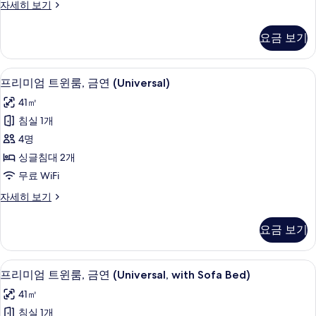
기
이
자세히 보기
윈
그
룸,
제
요금 보기
큐
금
티
연
브
숙박 시설 내 편의 시설/서비스
프
8
트
프리미엄 트윈룸, 금연 (Universal)
(with
리
윈
Sofa
41㎡
룸,
미
Bed)
금
침실 1개
엄
연
사
4명
(with
트
진
Sofa
싱글침대 2개
윈
모
Bed)
무료 WiFi
자
룸,
두
세
프
자세히 보기
금
보
히
리
보
연
미
기
요금 보기
기
엄
(Universal)
트
사
윈
숙박 시설 내 편의 시설/서비스
프
8
룸,
진
프리미엄 트윈룸, 금연 (Universal, with Sofa Bed)
리
금
모
41㎡
연
미
두
(Universal)
침실 1개