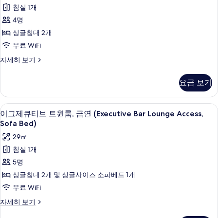
제
사
Bar
침실 1개
큐
진
Lounge
4명
Access,
티
모
Sofa
싱글침대 2개
브
두
Bed)
무료 WiFi
자
트
보
세
이
자세히 보기
윈
기
히
그
보
룸,
제
요금 보기
기
큐
금
티
연
브
바(숙박 시설 내)
이
11
트
이그제큐티브 트윈룸, 금연 (Executive Bar Lounge Access,
(Executive
그
윈
Sofa Bed)
Bar
룸,
제
Lounge
29㎡
금
큐
연
Access)
침실 1개
(Executive
티
사
5명
Bar
브
진
Lounge
싱글침대 2개 및 싱글사이즈 소파베드 1개
Access)
트
모
무료 WiFi
자
윈
두
세
이
자세히 보기
히
룸,
보
그
보