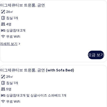
슬리퍼, 비데, 타월
이
사
8
금
이그제큐티브 트윈룸, 금연
그
연
진
26㎡
(with
제
모
Sofa
침실 1개
큐
Bed)
두
4명
자
티
보
세
싱글침대 2개
브
기
히
무료 WiFi
보
트
기
이
자세히 보기
윈
그
룸,
제
요금 보기
큐
금
티
연
브
슬리퍼, 비데, 타월
이
9
트
이그제큐티브 트윈룸, 금연 (with Sofa Bed)
사
그
윈
진
29㎡
룸,
제
금
모
침실 1개
큐
연
두
5명
자
티
세
보
싱글침대 2개 및 싱글사이즈 소파베드 1개
브
히
기
무료 WiFi
보
트