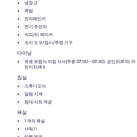
냉장고
쿡탑
전자레인지
전기 주전자
커피/티 메이커
조리 도구/접시/주방 기구
다이닝
유료 유럽식 아침 식사(주중 07:00 ~ 09:30): 성인 EUR 10, 어
린이 EUR 5
침실
스튜디오식
알람 시계
침대 시트 제공
욕실
1 개의 욕실
샤워기
타월 제공