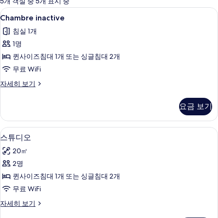
5개 객실 중 5개 표시 중
사
Chambre
책상, 방음 설비, 다리미/다리미판, 무료 W
6
Chambre inactive
용
inactive
가
침실 1개
사
능
1명
진
한
퀸사이즈침대 1개 또는 싱글침대 2개
모
필
무료 WiFi
두
터
Chambre
자세히 보기
보
inactive
기
자
요금 보기
세
히
보
스튜디오 | 책상, 방음 설비, 다리미/다리미
스
10
기
스튜디오
튜
20㎡
디
2명
오
퀸사이즈침대 1개 또는 싱글침대 2개
사
무료 WiFi
진
스
자세히 보기
모
튜