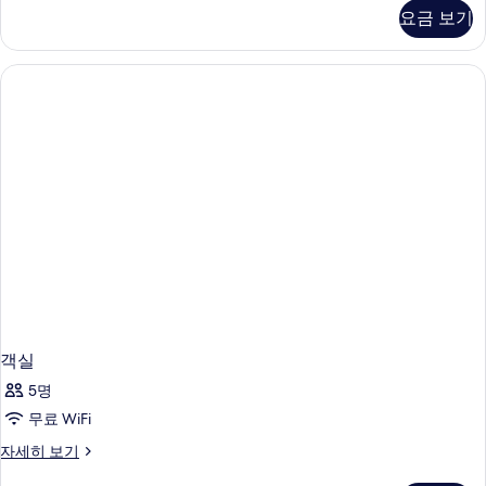
두
디
요금 보기
오
보
자
기
세
히
보
기
객실
5명
무료 WiFi
객
자세히 보기
실