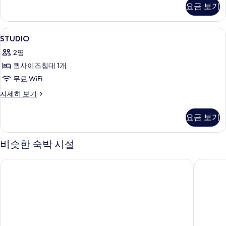
자
요금 보기
세
히
보
STUDIO
책상, 방음 설비, 다리미/다리미판, 무료 W
6
기
STUDIO
사
2명
진
퀸사이즈침대 1개
모
무료 WiFi
두
STUDIO
자세히 보기
보
자
기
세
요금 보기
히
보
기
비슷한 숙박 시설
아파르호텔 아다지오 액세스, 엑상프로방스 대학교
오달리스