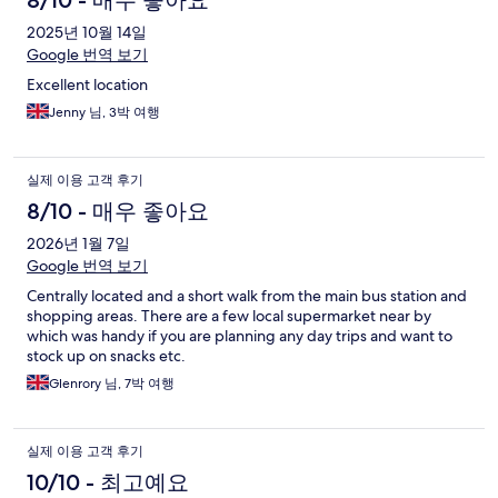
8/10 - 매우 좋아요
2025년 10월 14일
Google 번역 보기
Excellent location
Jenny 님, 3박 여행
실제 이용 고객 후기
8/10 - 매우 좋아요
2026년 1월 7일
Google 번역 보기
Centrally located and a short walk from the main bus station and
shopping areas. There are a few local supermarket near by
which was handy if you are planning any day trips and want to
stock up on snacks etc.
Glenrory 님, 7박 여행
실제 이용 고객 후기
10/10 - 최고예요