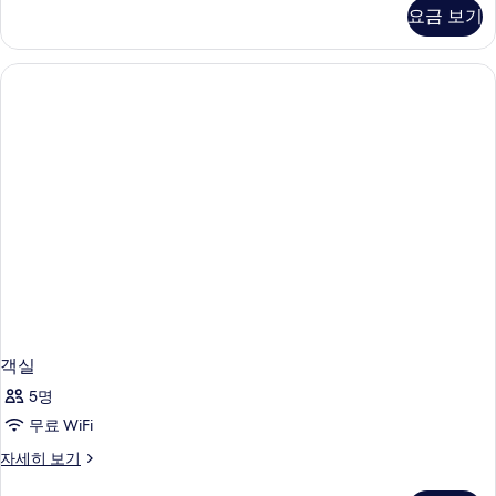
자
요금 보기
세
히
보
기
객실
5명
무료 WiFi
객
자세히 보기
실