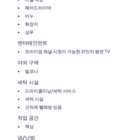
헤어드라이어
비누
화장지
샴푸
엔터테인먼트
프리미엄 채널 시청이 가능한 21인치 평면 TV
야외 구역
발코니
세탁 시설
드라이클리닝/세탁 서비스
세탁 시설
근처에 빨래방 있음
작업 공간
책상
냉/난방