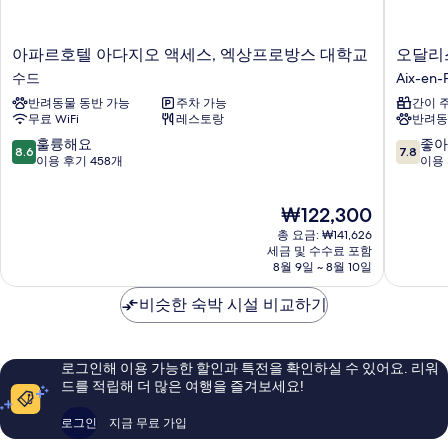
아
오
아파르호텔 아다지오 액세스, 엑상프로방스 대학교
오달리
파
달
수드
Aix-en-
르
리
반려동물 동반 가능
주차 가능
간이 
호
스
무료 WiFi
레스토랑
반려동
텔
시
아
티
10
10
훌륭해요
좋아
8.6
7.8
다
아
점
점
이용 후기 458개
이용 
지
파
만
만
오
트
점
점
현
₩122,300
액
먼
중
중
재
세
트
8.6
7.8
총 요금: ₩141,626
요
스,
호
점,
점,
세금 및 수수료 포함
금
엑
8월 9일 ~ 8월 10일
텔,
훌
좋
₩122,300
상
엑
륭
아
프
비슷한 숙박 시설 비교하기
상
해
요,
로
프
요,
이
방
로
이
용
스
방
용
후
로그인해 이용 가능한 할인과 특전을 확인하실 수 있어요. 리워
대
스
후
기
드를 적립해 더 많은 여행을 즐겨보세요!
학
서
기
480
교
쪽
458
개
로그인
지금 무료 가입
수
Aix-
개
드
en-