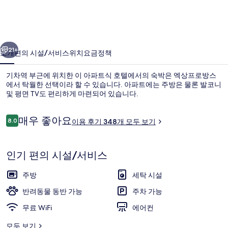
페
르
이전
다음
엑
21+
소개
편의 시설/서비스
위치
요금
정책
상
기차역 부근에 위치한 이 아파트식 호텔에서의 숙박은 엑상프로방스
프
에서 탁월한 선택이라 할 수 있습니다. 아파트에는 주방은 물론 발코니
로
및 평면 TV도 편리하게 마련되어 있습니다.
방
이
매우 좋아요
8.0
이용 후기 348개 모두 보기
10점 만점 중 8.0점.
스
용
후
미
기
인기 편의 시설/서비스
라
스튜디오 | 책상, 방음 설비, 다리미/다리미
보
주방
세탁 시설
의
반려동물 동반 가능
주차 가능
사
무료 WiFi
에어컨
진
모두 보기