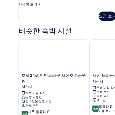
사
비
자세히 보기
진
즈
모
니
요금 보
스
두
싱
보
글
비슷한 숙박 시설
룸
기
자
세
호텔24st 어반브라운 서산호수공원점
서산 브라운도
히
보
기
호
서
호텔24st 어반브라운 서산호수공원
서산 브라운
텔
산
점
서산시
24st
브
서산시
무료 아침 식
어
라
무료 주차
반
무료 아침 식사
운
무료 WiFi
공항 교통편
브
도
에어컨
반려동물 동반 가능
라
트
무료 주차
10
훌륭해요
운
호
8.6
점
이용 후기 1
10
서
매우 훌륭해요
텔
9.0