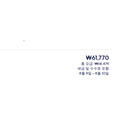
현
₩61,770
재
총 요금: ₩68,479
가
세금 및 수수료 포함
격
8월 9일 ~ 8월 10일
은
₩61,770