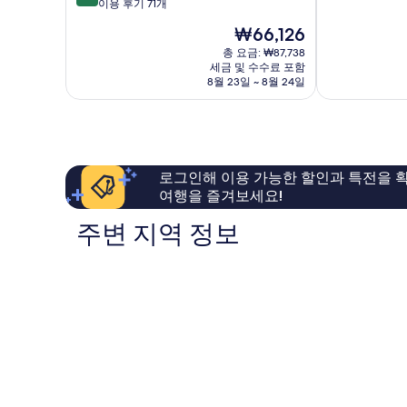
만
점
산
이용 후기 71개
서
점
만
호
산
현
₩66,126
중
점
수
시
재
8.6
중
공
총 요금: ₩87,738
요
점,
세금 및 수수료 포함
9.0
원
금
8월 23일 ~ 8월 24일
훌
점,
점
₩66,126
륭
매
서
해
우
산
요,
훌
시
이
륭
용
해
로그인해 이용 가능한 할인과 특전을 확
후
요,
여행을 즐겨보세요!
기
이
124
용
주변 지역 정보
개
후
기
71
개