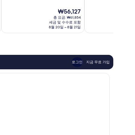
만
만
시
점
점
현
₩56,127
중
중
재
8.4
8.4
총 요금: ₩61,854
요
점,
점,
세금 및 수수료 포함
금
8월 20일 ~ 8월 21일
매
매
₩56,127
우
우
좋
좋
아
아
요,
요,
이
이
용
용
로그인
지금 무료 가입
후
후
기
기
15
27
개
개