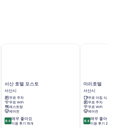
서산 호텔 포스토
마리호텔
서
마
서산 호텔 포스토
마리호텔
산
리
서산시
서산시
호
호
무료 주차
무료 아침 식사
텔
텔
무료 WiFi
무료 주차
포
서
레스토랑
무료 WiFi
스
산
에어컨
에어컨
토
시
10
10
매우 좋아요
매우 좋아요
서
8.4
8.4
점
점
이용 후기 15개
이용 후기 27개
산