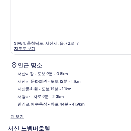
31984, 충청남도, 서산시, 읍내2로 17
지도로 보기
인근 명소
서산시장
- 도보 9분
- 0.8km
서산시 문화회관
- 도보 12분
- 1.1km
지
서산문화원
- 도보 12분
- 1.1km
서광사
- 차로 9분
- 2.3km
만리포 해수욕장
- 차로 44분
- 41.9km
더 보기
서산 노벰버호텔