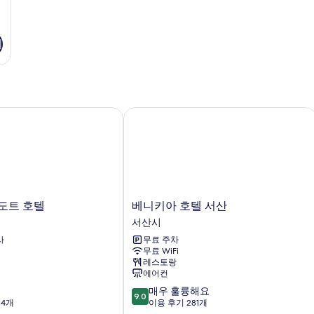
기
트 호텔
베니키아 호텔 서산
베
도트 호텔
베니키아 호텔 서산
니
서산시
키
사
무료 주차
아
무료 WiFi
호
레스토랑
텔
에어컨
서
10
매우 훌륭해요
산
9.0
점
24개
이용 후기 281개
서