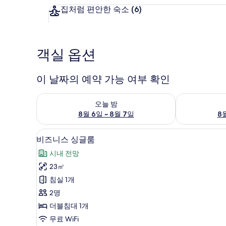
집처럼 편안한 숙소
(6)
객실 옵션
이 날짜의 예약 가능 여부 확인
오늘 밤 예약 가능 여부 확인, 8월 6일 ~ 8월 7일
내일 예약 가능 
오늘 밤
8월 6일 ~ 8월 7일
8월
비즈니스 싱글룸 | 고급 침구, 오
비
24
비즈니스 싱글룸
즈
시내 전망
니
23㎡
스
침실 1개
싱
2명
글
더블침대 1개
룸
무료 WiFi