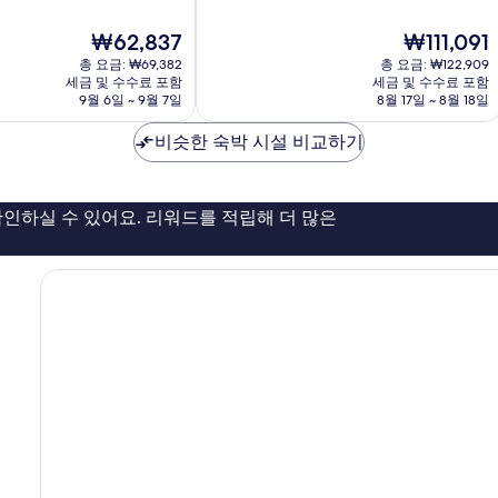
만
산
점
시
현
현
₩62,837
₩111,091
중
재
재
9.0
총 요금: ₩69,382
총 요금: ₩122,909
요
요
점,
세금 및 수수료 포함
세금 및 수수료 포함
금
금
9월 6일 ~ 9월 7일
8월 17일 ~ 8월 18일
매
₩62,837
₩111,091
우
비슷한 숙박 시설 비교하기
훌
륭
해
요,
인하실 수 있어요. 리워드를 적립해 더 많은
이
용
후
기
281
개