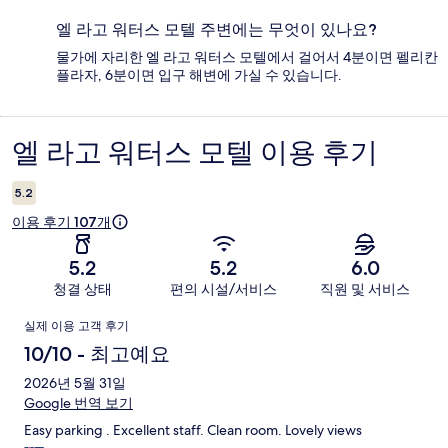
엘 라고 워터스 모텔 주변에는 무엇이 있나요?
물가에 자리한 엘 라고 워터스 모텔에서 걸어서 4분이면 펠리칸
플라자, 6분이면 입구 해변에 가실 수 있습니다.
엘 라고 워터스 모텔 이용 후기
이
용
5.2
후
이용 후기 107개
기
5.2
5.2
6.0
청결 상태
편의 시설/서비스
직원 및 서비스
이
실제 이용 고객 후기
용
10/10 - 최고예요
후
2026년 5월 31일
Google 번역 보기
기
Easy parking . Excellent staff. Clean room. Lovely views