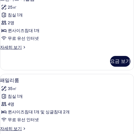
진
탠
장
모
25㎡
전
다
망
두
침실 1개
드
자
보
2명
세
더
히
기
퀸사이즈침대 1개
블
보
무료 유선 인터넷
기
룸
스
자세히 보기
사
탠
진
다
요금 보기
드
모
더
두
블
패밀리룸 | 책상, 다리미/다리미판, WiF
패
4
룸
패밀리룸
보
밀
자
기
35㎡
세
리
히
침실 1개
룸
보
4명
기
사
퀸사이즈침대 1개 및 싱글침대 2개
진
무료 유선 인터넷
모
패
자세히 보기
두
밀