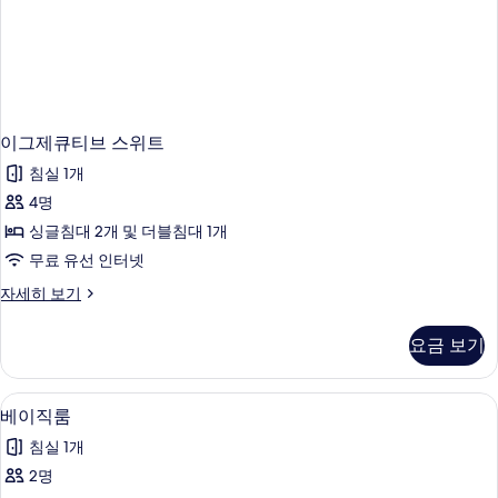
이그제큐티브 스위트
침실 1개
4명
싱글침대 2개 및 더블침대 1개
무료 유선 인터넷
이
자세히 보기
그
제
요금 보기
큐
티
브
베이직룸 | 책상, 다리미/다리미판, WiF
베
2
스
베이직룸
이
위
침실 1개
트
직
자
2명
룸
세