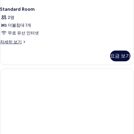
Standard Room
2명
더블침대 1개
무료 유선 인터넷
Standard
자세히 보기
Room
자
요금 보기
세
히
보
기