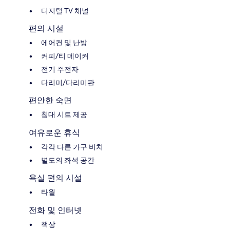
디지털 TV 채널
편의 시설
에어컨 및 난방
커피/티 메이커
전기 주전자
다리미/다리미판
편안한 숙면
침대 시트 제공
여유로운 휴식
각각 다른 가구 비치
별도의 좌석 공간
욕실 편의 시설
타월
전화 및 인터넷
책상