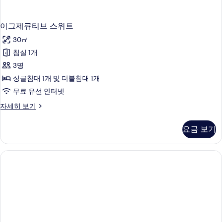
이그제큐티브 스위트
30㎡
침실 1개
3명
싱글침대 1개 및 더블침대 1개
무료 유선 인터넷
이
자세히 보기
그
제
요금 보기
큐
티
브
스
위
트
자
세
히
보
기