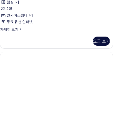
침실 1개
기
호
2명
수
퀸사이즈침대 1개
전
무료 유선 인터넷
망
디
자세히 보기
사
럭
진
스
요금 보기
룸,
모
호
두
수
전
보
망
기
자
세
히
보
기