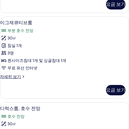
자
요금 보기
세
히
보
이그제큐티브룸 | 거실 공간 | 디지털 채널
이
4
기
이그제큐티브룸
그
부분 호수 전망
제
30㎡
큐
침실 1개
티
3명
브
퀸사이즈침대 1개 및 싱글침대 1개
룸
무료 유선 인터넷
사
이
자세히 보기
진
그
모
제
요금 보기
큐
두
티
보
브
책상, 다리미/다리미판, WiFi, 각각 다
디
5
룸
디럭스룸, 호수 전망
기
럭
자
호수 전망
세
스
히
30㎡
룸,
보