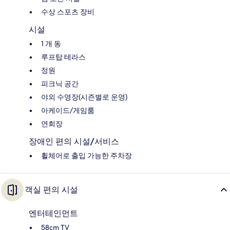
수상 스포츠 장비
시설
1 개 동
루프탑 테라스
정원
피크닉 공간
야외 수영장(시즌별로 운영)
아케이드/게임룸
연회장
장애인 편의 시설/서비스
휠체어로 출입 가능한 주차장
객실 편의 시설
엔터테인먼트
58cm TV