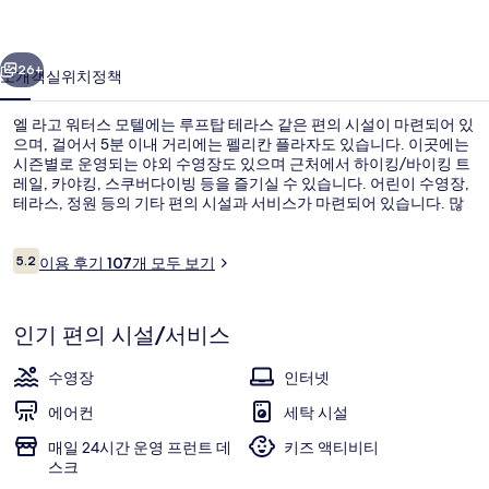
모
이전
다음
텔
26+
소개
객실
위치
정책
의
엘 라고 워터스 모텔에는 루프탑 테라스 같은 편의 시설이 마련되어 있
사
으며, 걸어서 5분 이내 거리에는 펠리칸 플라자도 있습니다. 이곳에는
시즌별로 운영되는 야외 수영장도 있으며 근처에서 하이킹/바이킹 트
진
레일, 카야킹, 스쿠버다이빙 등을 즐기실 수 있습니다. 어린이 수영장,
갤
테라스, 정원 등의 기타 편의 시설과 서비스가 마련되어 있습니다. 많
은 분들이 이곳의 친절한 고객 서비스에 굉장히 만족했습니다.
러
이
5.2
이용 후기 107개 모두 보기
10점 만점 중 5.2점.
리
용
후
디럭스룸, 호수 전망 | 숙박 시설의 전망
기
인기 편의 시설/서비스
수영장
인터넷
에어컨
세탁 시설
매일 24시간 운영 프런트 데
키즈 액티비티
스크