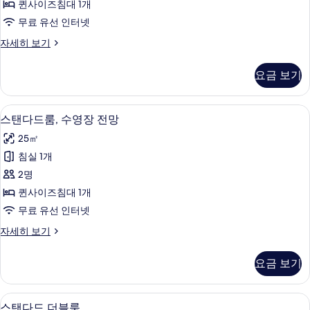
퀸사이즈침대 1개
히
사
보
무료 유선 인터넷
진
기
베
자세히 보기
모
이
두
직
요금 보기
룸
보
자
기
세
책상, 다리미/다리미판, WiFi, 각각 다
스
4
히
스탠다드룸, 수영장 전망
탠
보
25㎡
기
다
침실 1개
드
2명
룸,
퀸사이즈침대 1개
수
무료 유선 인터넷
영
스
자세히 보기
장
탠
전
다
요금 보기
드
망
룸,
사
수
책상, 다리미/다리미판, WiFi, 각각 다
스
4
영
스탠다드 더블룸