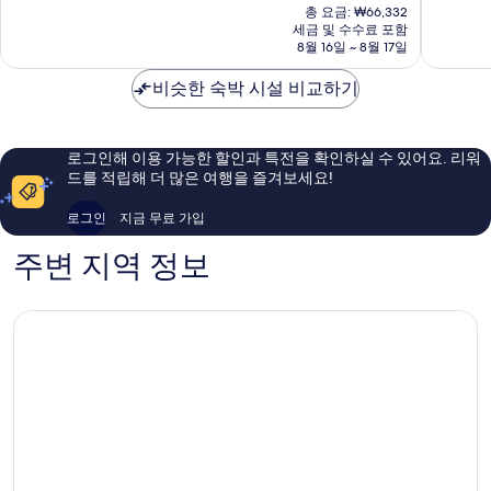
재
터
중
중
총 요금: ₩66,332
요
세금 및 수수료 포함
프
6.8
8.0
금
8월 16일 ~ 8월 17일
런
점,
점,
₩59,892
트
이
매
비슷한 숙박 시설 비교하기
스
용
우
위
후
좋
트
기
아
The
349
요,
로그인해 이용 가능한 할인과 특전을 확인하실 수 있어요. 리워
Entranc
개
이
드를 적립해 더 많은 여행을 즐겨보세요!
용
후
로그인
지금 무료 가입
기
2,401
주변 지역 정보
개