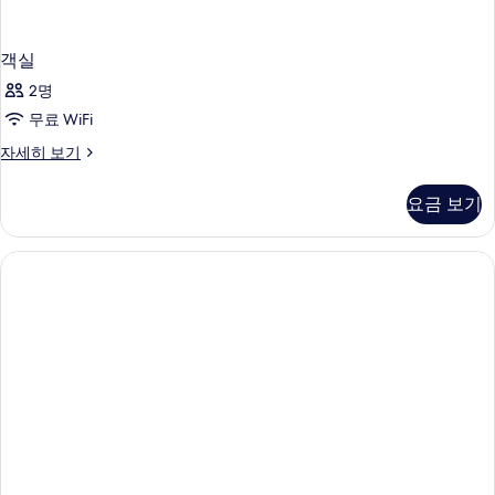
객실
2명
무료 WiFi
객
자세히 보기
실
자
요금 보기
세
히
보
기