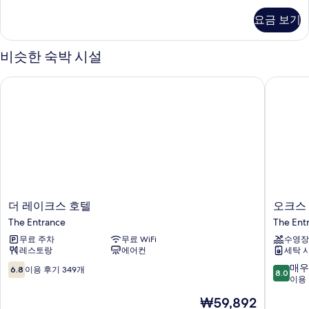
보
리
요금 보기
룸
기
자
세
비슷한 숙박 시설
히
보
더 레이크스 호텔
오크스 
기
더
오
더 레이크스 호텔
오크스
레
크
The Entrance
The Ent
이
스
무료 주차
무료 WiFi
수영장
크
디
레스토랑
에어컨
세탁 
스
엔
호
트
10
10
매우
6.8
이용 후기 349개
8.0
텔
런
점
점
이용 
The
스
만
만
현
₩59,892
Entrance
워
점
점