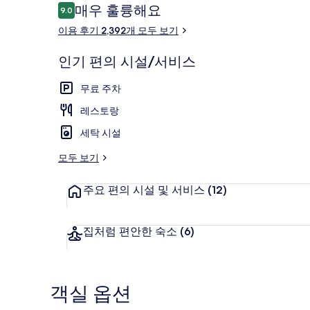
이
매우 훌륭해요
9.0
10점 만점 중 9.0점.
용
이용 후기 2,392개 모두 보기
후
기
인기 편의 시설/서비스
계단
무료 주차
레스토랑
세탁 시설
모두 보기
주요 편의 시설 및 서비스
(12)
집처럼 편안한 숙소
(6)
객실 옵션