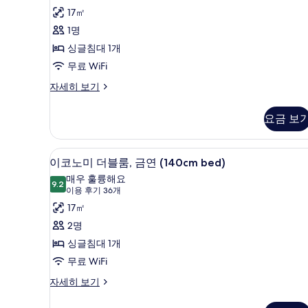
용
드
17㎡
후
싱
1명
기
글
싱글침대 1개
123
룸,
무료 WiFi
개)
금
스
자세히 보기
탠
연
다
요금 보
사
드
싱
진
글
객실 내 금고, 책상, 방음 설비
이
모
11
룸,
이코노미 더블룸, 금연 (140cm bed)
코
금
두
매우 훌륭해요
연
9.2
9.2점 만점 중 10점
노
(이
보
이용 후기 36개
자
용
미
17㎡
기
세
후
히
더
2명
보
기
블
싱글침대 1개
기
36
룸,
무료 WiFi
개)
금
이
자세히 보기
코
연
노