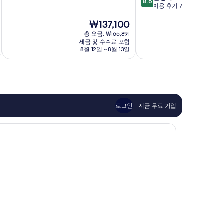
8.6
만
점
이용 후기 796개
어
파
점
만
포
간
중
현
₩137,100
점
트
사
9.4
재
중
이
총 요금: ₩165,891
점,
요
8.6
세금 및 수수료 포함
공
최
금
점,
8월 12일 ~ 8월 13일
8
항
고
₩137,100
훌
Izumisano
예
륭
요,
해
이
요,
용
이
후
용
로그인
지금 무료 가입
기
후
3,451
기
개
796
개