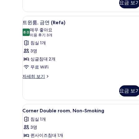
요금 보
(140cm
미
bed)
더
블
사
객실 내 금고, 책상, 방음 설비
트
5
룸,
트윈룸, 금연 (Refa)
진
윈
금
매우 좋아요
연
8.0
모
8.0점 만점 중 10점
룸,
(이
이용 후기 3개
(140cm
두
용
금
침실 1개
bed)
후
자
보
연
3명
세
기
기
(Refa)
싱글침대 2개
히
3
보
사
무료 WiFi
개)
기
진
트
자세히 보기
윈
모
룸,
두
요금 보
금
보
연
(Refa)
기
Corner
Corner Double room, No
10
자
Corner Double room, Non-Smoking
Double
세
침실 1개
히
room,
보
3명
Non-
기
Smoking
퀸사이즈침대 1개