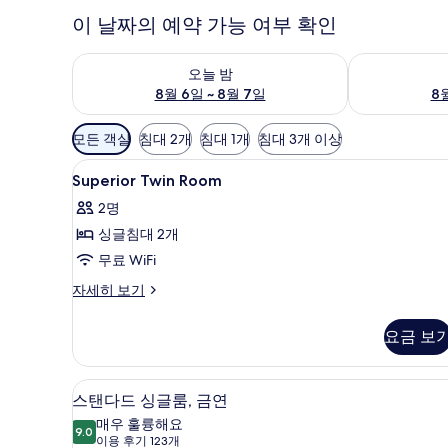
이 날짜의 예약 가능 여부 확인
오늘 밤 예약 가능 여부 확인, 8월 6일 ~ 8월 7일
내일 예약 가능 
오늘 밤
8월 6일 ~ 8월 7일
8월
객
모든 객실
침대 2개
침대 1개
침대 3개 이상
실
Superior
객실 내 금고, 책상, 방음 설비
에
1
Superior Twin Room
Twin
사
2명
Room
용
싱글침대 2개
사
가
무료 WiFi
능
진
한
모
Superior
자세히 보기
필
Twin
두
Room
터
요금 보
보
자
세
기
히
객실 내 금고, 책상, 방음 설비
스
11
보
스탠다드 싱글룸, 금연
탠
기
매우 훌륭해요
9.0
9.0점 만점 중 10점
다
(이
이용 후기 123개