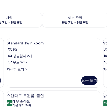
여부 확인, 8월 7일 ~ 8월 8일
이번 주말 예약 가능 여부 확인, 8월 7일 
내일
이번 주말
 7일 ~ 8월 8일
8월 7일 ~ 8월 9일
, 다리미/다리미판
Standard
객실 내 금고, 책상, 방음 설비, 다리미
S
1
Standard Twin Room
S
Twin
S
1명
Room
R
싱글침대 2개
사
무료 WiFi
진
모
Standard
St
자세히 보기
자
Twin
Si
두
Room
R
기
요금 보기
보
자
자
세
세
기
히
히
, 다리미/다리미판
객실 내 금고, 책상, 방음 설비, 다리미
스
11
보
보
스탠다드 트윈룸, 금연
슈
탠
기
기
매우 좋아요
8.4
9.
8.4점 만점 중 10점
다
(이
이용 후기 54개