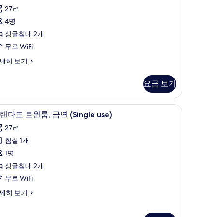
용
어
27㎡
후
트
4명
기
윈
싱글침대 2개
52
,
무료 WiFi
개)
금
세히 보기
연
요금 보기
사
진
/다리미판
객실 내 금고, 책상, 방음 설비, 다리미/다리미판
스
모
9
탠다드 트윈룸, 금연 (Single use)
탠
두
27㎡
다
보
침실 1개
드
기
1명
트
싱글침대 2개
윈
무료 WiFi
,
세히 보기
금
연