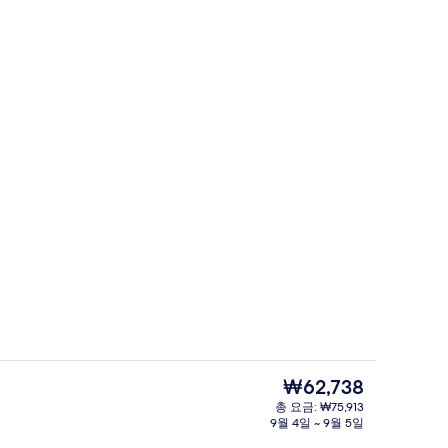
침 식사 유료
숙박 시설 내 편의 시설/서비스
현
₩62,738
재
총 요금: ₩75,913
가
9월 4일 ~ 9월 5일
트윈룸, 금연 (Universal) | 객실 내
격