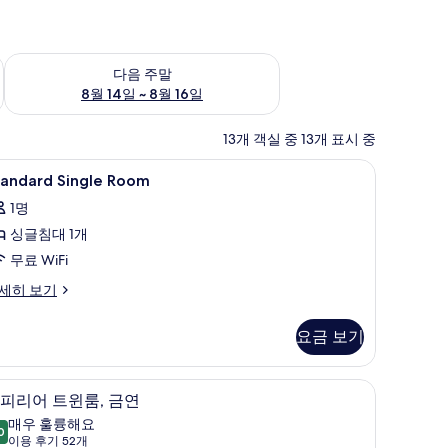
~ 8월 9일
다음 주말 예약 가능 여부 확인, 8월 14일 ~ 8월 16일
다음 주말
8월 14일 ~ 8월 16일
13개 객실 중 13개 표시 중
/다리미판
tandard
객실 내 금고, 책상, 방음 설비, 다리미/다리미판
1
tandard Single Room
ingle
1명
oom
싱글침대 1개
사
무료 WiFi
진
모
andard
세히 보기
ngle
두
oom
요금 보기
보
기
/다리미판
객실 내 금고, 책상, 방음 설비, 다리미/다리미판
슈
12
피리어 트윈룸, 금연
피
매우 훌륭해요
0
9.0점 만점 중 10점
리
(이
이용 후기 52개