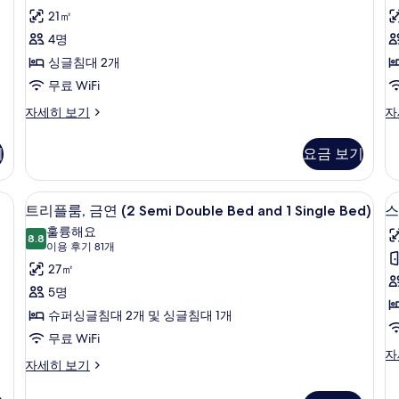
용
드
21㎡
후
트
4명
기
윈
싱글침대 2개
54
룸,
무료 WiFi
룸
개)
금
스
슈
자세히 보기
자
탠
피
연
다
리
기
요금 보기
사
드
어
트
트
진
윈
윈
, 다리미/다리미판
객실 내 금고, 책상, 방음 설비, 다리미
트
모
8
룸,
룸,
트리플룸, 금연 (2 Semi Double Bed and 1 Single Bed)
스
리
금
금
두
훌륭해요
연
8.8
연
8.8점 만점 중 10점
플
(이
보
이용 후기 81개
자
자
용
룸,
27㎡
기
세
세
후
히
히
금
5명
보
보
기
연
슈퍼싱글침대 2개 및 싱글침대 1개
기
기
81
(2
무료 WiFi
룸
개)
스
자
Semi
트
자세히 보기
탠
Double
리
다
플