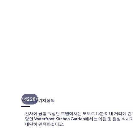
항
워
싱
턴
호
텔
의
사
진
갤
러
228+
소개
객실
위치
정책
리
간사이 공항 워싱턴 호텔에서는 도보로 15분 이내 거리에 린
당인 Waterfront Kitchen Garden에서는 아침 및 
대단히 만족하셨어요.