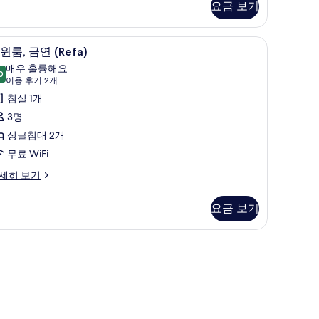
요금 보기
Single
se)
사
/다리미판
객실 내 금고, 책상, 방음 설비, 다리미/다리미판
트
4
윈룸, 금연 (Refa)
진
윈
매우 훌륭해요
0
모
ingle
9.0점 만점 중 10점
,
(이
이용 후기 2개
e)
두
용
금
침실 1개
후
보
연
3명
기
기
Refa)
싱글침대 2개
2
사
무료 WiFi
개)
진
세히 보기
모
두
요금 보기
보
efa)
기