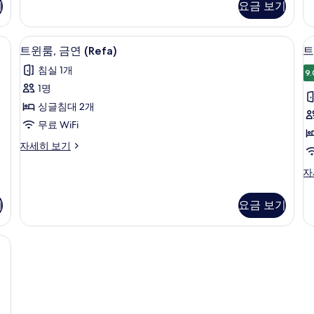
Bed
드
기
요금 보기
(
룸,
트
and
u
금
윈
1
연
룸,
, 다리미/다리미판
객실 내 금고, 책상, 방음 설비, 다리미
트
5
Single
(2
트윈룸, 금연 (Refa)
트
금
윈
Semi
Bed)
연
침실 1개
Double
9.
(S
룸,
룸
사
Bed
1명
us
금
and
진
자
싱글침대 2개
1
연
세
모
Single
무료 WiFi
히
(Refa)
(
두
Bed)
보
트
자세히 보기
자
사
기
보
윈
세
진
룸,
트
기
자
히
금
윈
모
보
연
룸,
기
두
기
요금 보기
(Refa)
금
자
보
연
세
(R
n-Smoking | 객실 내 금고, 책상, 방음 설비, 다리미/다리미판
기
히
자
보
세
기
히
보
기