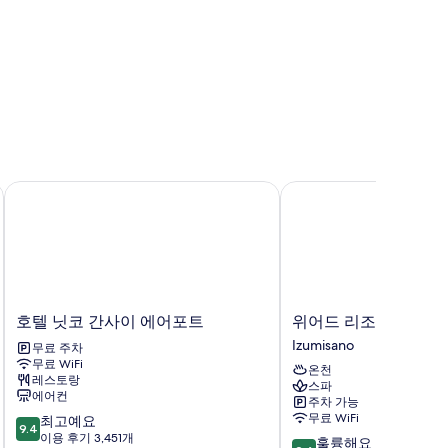
호텔 닛코 간사이 에어포트
위어드 리조트 & 스파 
호
위
호텔 닛코 간사이 에어포트
위어드 리조트 & 스파
텔
어
Izumisano
무료 주차
닛
드
무료 WiFi
온천
코
리
레스토랑
스파
간
조
에어컨
주차 가능
사
트
무료 WiFi
10
최고예요
이
&
9.4
점
이용 후기 3,451개
10
훌륭해요
에
스