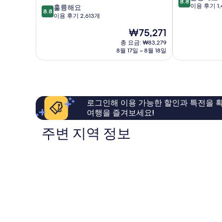
8.8
점
이용 후기 1,
10
훌륭해요
사
8.8
만
점
이용 후기 2,613개
이
점
만
에
현
₩75,271
중
점
어
재
8.8
중
총 요금: ₩83,279
포
요
점,
8월 17일 ~ 8월 18일
8.8
트
금
훌
점,
Izumisano
₩75,271
륭
훌
해
륭
요,
해
이
요,
로그인해 이용 가능한 할인과 특전을 확
용
이
여행을 즐겨보세요!
후
용
기
후
주변 지역 정보
1,479
기
개
2,613
개