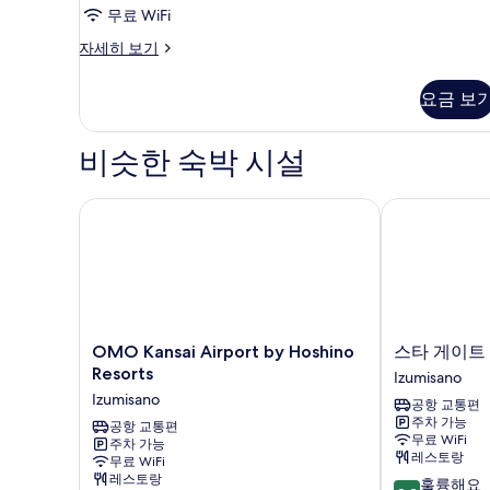
사
무료 WiFi
진
Corner
자세히 보기
Double
모
room,
두
요금 보
Non-
보
Smoking
자
비슷한 숙박 시설
기
세
히
보
OMO Kansai Airport by Hoshino Resorts
스타 게이트 
기
OMO
스
OMO Kansai Airport by Hoshino
스타 게이트
Kansai
타
Resorts
Izumisano
Airport
게
Izumisano
공항 교통편
by
이
주차 가능
Hoshino
공항 교통편
트
무료 WiFi
주차 가능
Resorts
호
레스토랑
무료 WiFi
Izumisano
텔
레스토랑
10
훌륭해요
간