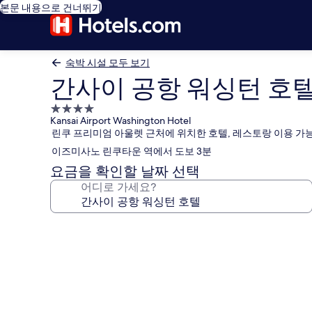
본문 내용으로 건너뛰기
숙박 시설 모두 보기
간사이 공항 워싱턴 호
4.0
Kansai Airport Washington Hotel
성
린쿠 프리미엄 아울렛 근처에 위치한 호텔, 레스토랑 이용 가
급
이즈미사노 린쿠타운 역에서 도보 3분
숙
박
요금을 확인할 날짜 선택
시
어디로 가세요?
설
간
사
이
공