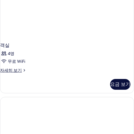
객실
4명
무료 WiFi
객
자세히 보기
실
자
요금 보기
세
히
보
기