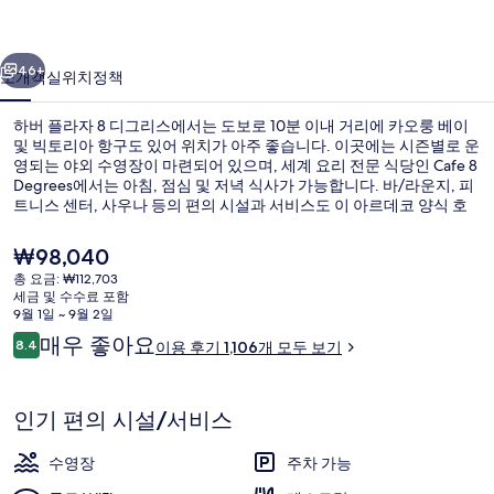
디
이전
다음
그
46+
소개
객실
위치
정책
리
하버 플라자 8 디그리스에서는 도보로 10분 이내 거리에 카오룽 베이
스
및 빅토리아 항구도 있어 위치가 아주 좋습니다. 이곳에는 시즌별로 운
의
영되는 야외 수영장이 마련되어 있으며, 세계 요리 전문 식당인 Cafe 8
Degrees에서는 아침, 점심 및 저녁 식사가 가능합니다. 바/라운지, 피
사
트니스 센터, 사우나 등의 편의 시설과 서비스도 이 아르데코 양식 호
텔에 있습니다. 이곳은 대중 교통편을 이용하기 편리해서 많은 분들이
진
좋아해요. 홍콩 성황당 역까지 걸어서 8분, 토콰완 역까지는 10분이면
현
₩98,040
가실 수 있어요.
갤
재
총 요금: ₩112,703
가
세금 및 수수료 포함
러
시즌별로 운영되는 야외 수영장, 09:00 
격
9월 1일 ~ 9월 2일
은
이
리
매우 좋아요
8.4
이용 후기 1,106개 모두 보기
₩98,040
10점 만점 중 8.4점.
용
후
기
인기 편의 시설/서비스
수영장
주차 가능