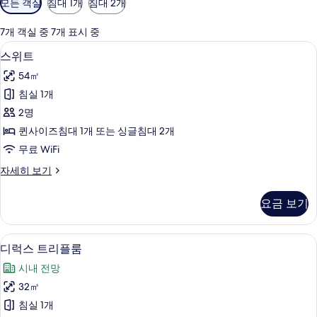
모든 객실
침대 1개
침대 2개
실
에
7개 객실 중 7개 표시 중
사
스위트 | 정원 전망
스
8
스위트
용
위
가
54㎡
트
능
침실 1개
사
한
2명
진
필
퀸사이즈침대 1개 또는 싱글침대 2개
터
모
무료 WiFi
두
스
자세히 보기
보
위
기
트
요금 보기
자
세
히
미니바, 객실 내 금고, 책상, 암막 커튼
디
6
보
디럭스 트리플룸
럭
기
시내 전망
스
32㎡
트
침실 1개
리