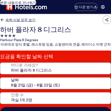
본문 내용으로 건너뛰기
앱 다운 받기
숙박 시설 모두 보기
하버 플라자 8 디그리스
4.0
Harbour Plaza 8 Degrees
성
아르데코 양식 호텔, 레스토랑 있음, 쇼핑센터와 연결, 레이디스 마켓 근처
급
숙
요금을 확인할 날짜 선택
박
시
어디로 가세요?
설
날짜
인원 수