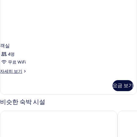
객실
4명
무료 WiFi
객
자세히 보기
실
자
요금 보기
세
히
보
비슷한 숙박 시설
기
이튼 HK
도싯 카