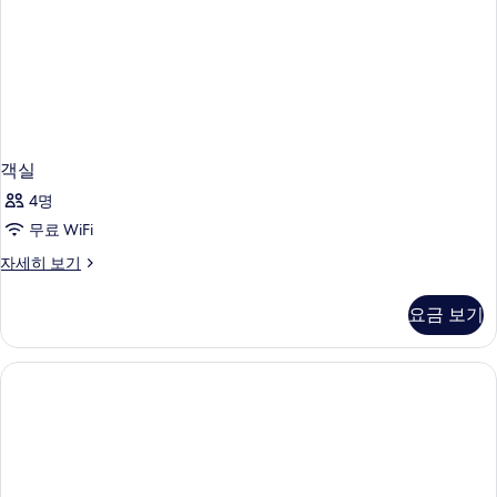
객실
4명
무료 WiFi
객
자세히 보기
실
자
요금 보기
세
히
보
기