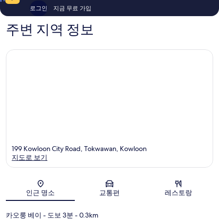
후
375
로그인
지금 무료 가입
기
개
2,059
주변 지역 정보
개
199 Kowloon City Road, Tokwawan, Kowloon
지도로 보기
지도
인근 명소
교통편
레스토랑
카오룽 베이
- 도보 3분
- 0.3km