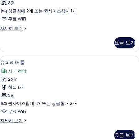
3명
플
싱글침대 2개 또는 퀸사이즈침대 1개
룸
무료 WiFi
사
디
자세히 보기
진
럭
모
스
요금 보기
트
두
리
보
플
미니바, 객실 내 금고, 책상, 암막 커튼
슈
6
룸
슈피리어룸
기
피
자
시내 전망
세
리
히
26㎡
어
보
침실 1개
기
룸
3명
사
퀸사이즈침대 1개 또는 싱글침대 2개
진
무료 WiFi
모
슈
자세히 보기
두
피
보
리
요금 보기
어