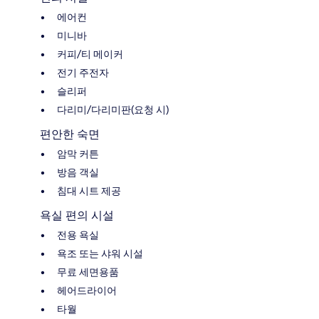
에어컨
미니바
커피/티 메이커
전기 주전자
슬리퍼
다리미/다리미판(요청 시)
편안한 숙면
암막 커튼
방음 객실
침대 시트 제공
욕실 편의 시설
전용 욕실
욕조 또는 샤워 시설
무료 세면용품
헤어드라이어
타월