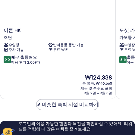
이
도
이튼 HK
도싯 
튼
싯
조단
카오룽 
HK
카
수영장
반려동물 동반 가능
수영장
조
이
주차 가능
무료 WiFi
무료 W
단
탁
카
10
10
매우 훌륭해요
훌륭
9.0
8.6
오
점
점
이용 후기 2,059개
이용 
룽
만
만
시
점
점
현
₩124,338
티
중
중
재
총 요금: ₩140,665
9.0
8.6
요
세금 및 수수료 포함
점,
점,
금
9월 2일 ~ 9월 3일
매
훌
₩124,338
우
륭
비슷한 숙박 시설 비교하기
훌
해
륭
요,
해
이
요,
용
로그인해 이용 가능한 할인과 특전을 확인하실 수 있어요. 리워
이
후
드를 적립해 더 많은 여행을 즐겨보세요!
용
기