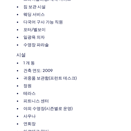
짐 보관 시설
웨딩 서비스
다국어 구사 가능 직원
포터/벨보이
일광욕 의자
수영장 파라솔
시설
1 개 동
건축 연도: 2009
귀중품 보관함(프런트 데스크)
정원
테라스
피트니스 센터
야외 수영장(시즌별로 운영)
사우나
연회장