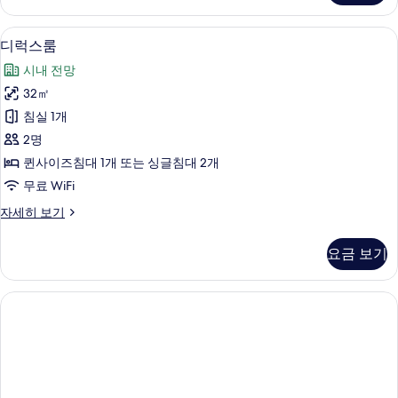
기
룸
자
시내 전망
디
6
세
디럭스룸
럭
히
시내 전망
보
스
기
32㎡
룸
침실 1개
사
2명
진
퀸사이즈침대 1개 또는 싱글침대 2개
모
무료 WiFi
두
디
자세히 보기
보
럭
기
스
요금 보기
룸
자
세
히
보
기