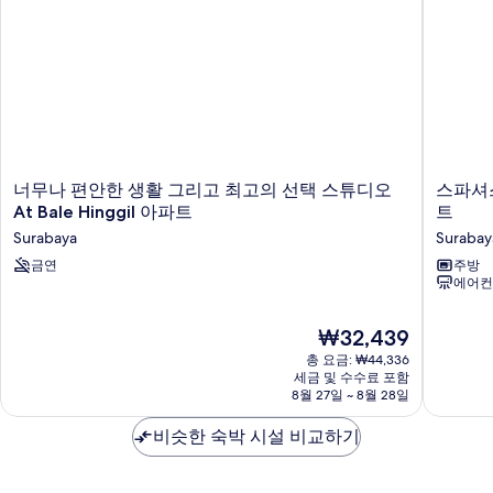
너
스
너무나 편안한 생활 그리고 최고의 선택 스튜디오
스파셔스 
무
파
At Bale Hinggil 아파트
트
나
셔
Surabaya
Surabay
편
스
안
금연
2BR
주방
에어컨
한
콤
생
빈
활
유
현
₩32,439
그
닛
재
총 요금: ₩44,336
리
앳
요
세금 및 수수료 포함
고
베
금
8월 27일 ~ 8월 28일
최
일
₩32,439
고
레
비슷한 숙박 시설 비교하기
의
힝
선
길
택
아