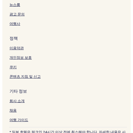
이
를
l
뉴스룸
지
여
e
를
는
c
광고 문의
여
링
t
는
크
i
여행사
링
o
크
n
정책
페
이
이용약관
지
를
개인정보 보호
여
는
쿠키
링
크
콘텐츠 지침 및 신고
기타 정보
회사 소개
채용
여행 가이드
* 일부 호텔은 체크인 24시간 이상 전에 취소해야 합니다. 자세한 내용은 사