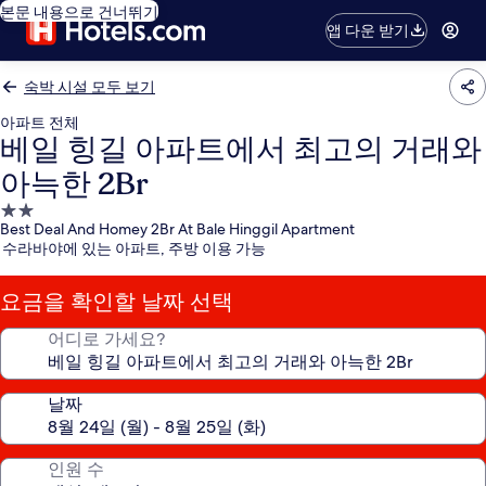
본문 내용으로 건너뛰기
앱 다운 받기
숙박 시설 모두 보기
아파트 전체
베일 힝길 아파트에서 최고의 거래와
아늑한 2Br
2.0
Best Deal And Homey 2Br At Bale Hinggil Apartment
성
수라바야에 있는 아파트, 주방 이용 가능
급
숙
요금을 확인할 날짜 선택
박
시
어디로 가세요?
설
날짜
인원 수