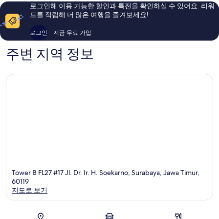
스
파
로그인해 이용 가능한 할인과 특전을 확인하실 수 있어요. 리워
튜
트
드를 적립해 더 많은 여행을 즐겨보세요!
디
먼
오
트
로그인
지금 무료 가입
At
Surabay
Bale
주변 지역 정보
Hinggil
아
파
트
Surabaya
Tower B FL27 #17 Jl. Dr. Ir. H. Soekarno, Surabaya, Jawa Timur,
60119
지도로 보기
지도