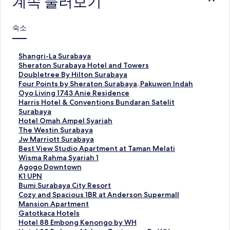
계속 둘러보기
숙소
S
Shangri-La Surabaya
h
S
Sheraton Surabaya Hotel and Towers
a
h
D
Doubletree By Hilton Surabaya
n
e
o
F
Four Points by Sheraton Surabaya, Pakuwon Indah
g
r
u
o
O
Oyo Living 1743 Anie Residence
r
a
b
u
y
H
Harris Hotel & Conventions Bundaran Satelit
i
t
l
r
o
a
Surabaya
-
o
e
P
L
r
H
Hotel Omah Ampel Syariah
L
n
t
o
i
r
o
T
The Westin Surabaya
a
S
r
i
v
i
t
h
J
Jw Marriott Surabaya
S
u
e
n
i
s
e
e
w
B
Best View Studio Apartment at Taman Melati
u
r
e
t
n
H
l
W
M
e
W
Wisma Rahma Syariah 1
r
a
B
s
g
o
O
e
a
s
i
A
Agogo Downtown
a
b
y
b
1
t
m
s
r
t
s
g
K
K1 UPN
b
a
H
y
7
e
a
t
r
V
m
o
1
B
Bumi Surabaya City Resort
a
y
i
S
4
l
h
i
i
i
a
g
U
u
C
Cozy and Spacious 1BR at Anderson Supermall
y
a
l
h
3
&
A
n
o
e
R
o
P
m
o
Mansion Apartment
a
H
t
e
A
C
m
S
t
w
a
D
N
i
z
G
Gatotkaca Hotels
페
o
o
r
n
o
p
u
t
S
h
o
페
S
y
a
H
Hotel 88 Embong Kenongo by WH