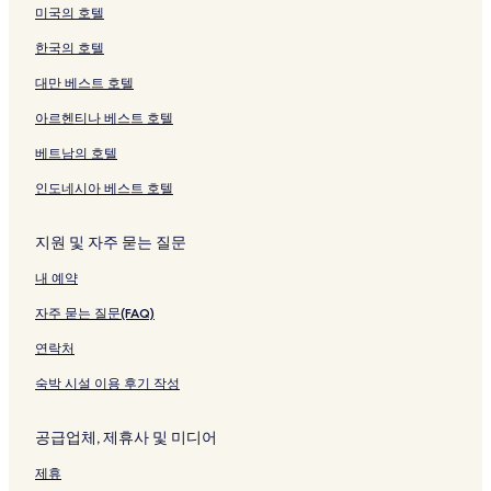
페
u
t
u
지
g
-
y
u
페
이
e
미국의 호텔
이
r
i
p
를
a
S
a
r
이
지
l
지
a
페
e
여
n
u
페
a
지
를
S
한국의 호텔
를
b
이
r
는
B
r
이
b
를
여
u
여
a
지
m
링
y
a
지
a
여
는
r
대만 베스트 호텔
는
y
를
a
크
W
b
를
y
는
링
a
아르헨티나 베스트 호텔
링
a
여
l
H
a
여
a
링
크
b
크
페
는
l
페
y
는
,
크
a
베트남의 호텔
이
링
M
이
a
링
T
y
지
크
a
지
페
크
u
a
인도네시아 베스트 호텔
를
n
를
이
n
,
여
s
여
지
j
A
는
i
는
를
u
z
지원 및 자주 묻는 질문
링
o
링
여
n
a
내 예약
크
n
크
는
g
n
A
링
a
a
자주 묻는 질문(FAQ)
p
크
n
H
a
P
o
연락처
r
l
t
t
a
e
숙박 시설 이용 후기 작성
m
z
l
e
a
s
공급업체, 제휴사 및 미디어
n
페
C
t
이
o
제휴
페
지
l