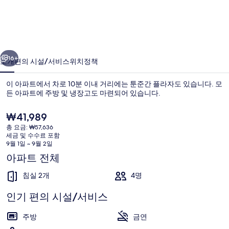
아
파
트
이전
다음
에
16+
소개
편의 시설/서비스
위치
정책
서
이 아파트에서 차로 10분 이내 거리에는 툰준간 플라자도 있습니다. 모
최
든 아파트에 주방 및 냉장고도 마련되어 있습니다.
고
현
₩41,989
의
재
총 요금: ₩57,636
가
세금 및 수수료 포함
거
격
9월 1일 ~ 9월 2일
은
래
아파트 전체
₩41,989
아파트 | 2 개의 침실
와
침실 2개
4명
아
인기 편의 시설/서비스
늑
주방
금연
한