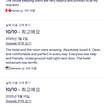
The house keeping staffs are very helpful and prompt to all my
requests.
Monita 님, 7박 여행
실제 이용 고객 후기
10/10 - 최고예요
2026년 1월 2일
Google 번역 보기
The hotel and the room were amazing. Absolutely loved it. Clean
and comfortable and perfect in every way. Everyone was help
and friendly. Underground mall right next door. The hotel
restaurant was terrific.
Melanie 님, 6박 여행
실제 이용 고객 후기
10/10 - 최고예요
2025년 5월 13일
Google 번역 보기