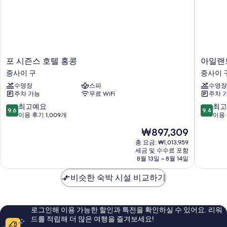
포
아
포 시즌스 호텔 홍콩
아일랜
시
일
중사이 구
중사이 
즌
랜
수영장
스파
수영장
스
드
주차 가능
무료 WiFi
주차 
호
샹
텔
그
10
10
최고예요
최고
9.6
9.4
홍
릴
점
점
이용 후기 1,009개
이용 
콩
라
만
만
현
₩897,309
중
홍
점
점
재
사
콩
중
중
총 요금: ₩1,013,959
요
이
세금 및 수수료 포함
중
9.6
9.4
금
8월 13일 ~ 8월 14일
구
사
점,
점,
₩897,309
이
최
최
비슷한 숙박 시설 비교하기
구
고
고
예
예
요,
요,
이
이
로그인해 이용 가능한 할인과 특전을 확인하실 수 있어요. 리워
용
용
드를 적립해 더 많은 여행을 즐겨보세요!
후
후