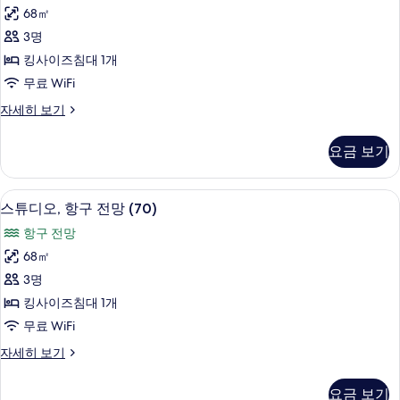
디
68㎡
오
3명
(70
킹사이즈침대 1개
Island
무료 WiFi
View
Room)
스
자세히 보기
튜
사
디
요금 보기
진
오
(70
모
Island
이탈리아 프레떼 시트, 저자극성 침구, 
스
두
7
View
스튜디오, 항구 전망 (70)
튜
Room)
보
항구 전망
자
디
기
세
68㎡
오,
히
3명
보
항
기
킹사이즈침대 1개
구
무료 WiFi
전
스
자세히 보기
망
튜
(70)
디
요금 보기
오,