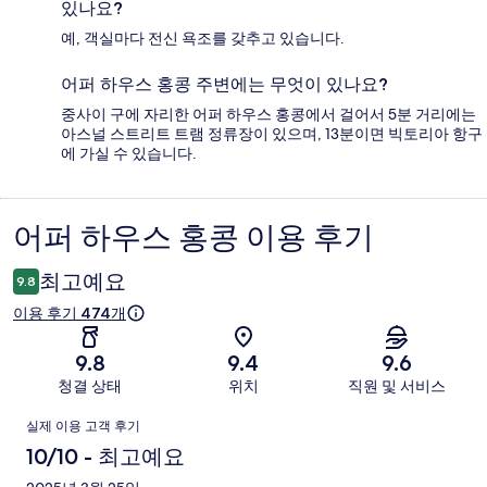
있나요?
예, 객실마다 전신 욕조를 갖추고 있습니다.
어퍼 하우스 홍콩 주변에는 무엇이 있나요?
중사이 구에 자리한 어퍼 하우스 홍콩에서 걸어서 5분 거리에는
아스널 스트리트 트램 정류장이 있으며, 13분이면 빅토리아 항구
에 가실 수 있습니다.
어퍼 하우스 홍콩 이용 후기
이
용
최고예요
9.8
후
이용 후기 474개
기
9.8
9.4
9.6
청결 상태
위치
직원 및 서비스
이
실제 이용 고객 후기
용
10/10 - 최고예요