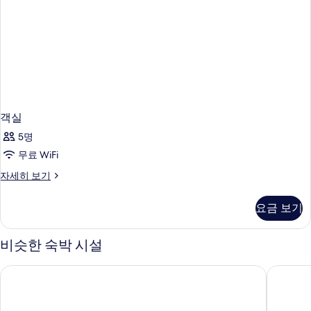
객실
5명
무료 WiFi
객
자세히 보기
실
자
요금 보기
세
히
보
비슷한 숙박 시설
기
포 시즌스 호텔 홍콩
아일랜드