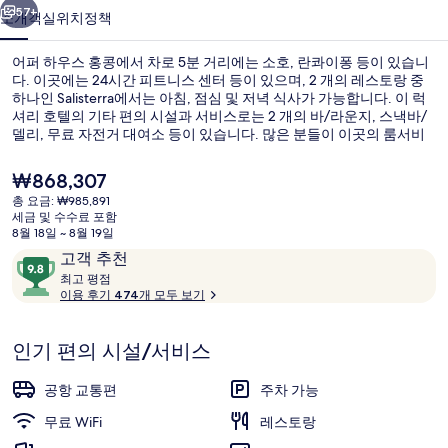
의
57+
소개
객실
위치
정책
사
어퍼 하우스 홍콩에서 차로 5분 거리에는 소호, 란콰이퐁 등이 있습니
진
다. 이곳에는 24시간 피트니스 센터 등이 있으며, 2 개의 레스토랑 중
하나인 Salisterra에서는 아침, 점심 및 저녁 식사가 가능합니다. 이 럭
갤
셔리 호텔의 기타 편의 시설과 서비스로는 2 개의 바/라운지, 스낵바/
러
델리, 무료 자전거 대여소 등이 있습니다. 많은 분들이 이곳의 룸서비
스에 굉장히 만족했습니다. 아스널 스트리트 트램 정류장에서 도보로
리
5분, 코튼 트리 드라이브 트램 정류장에서는 6분 거리에 있어 대중 교
현
₩868,307
통편을 이용하기 편리합니다.
재
총 요금: ₩985,891
가
세금 및 수수료 포함
스위트, 항구 전망 (Upper) | 이탈리
격
8월 18일 ~ 8월 19일
은
이
10
고객 추천
₩868,307
용
최
점
최고 평점
고
이용 후기 474개 모두 보기
후
만
기
점
평
중
인기 편의 시설/서비스
점
9.8
점,
공항 교통편
주차 가능
고
무료 WiFi
레스토랑
객