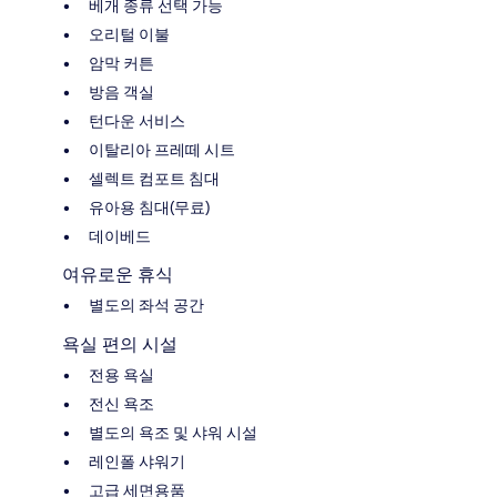
베개 종류 선택 가능
오리털 이불
암막 커튼
방음 객실
턴다운 서비스
이탈리아 프레떼 시트
셀렉트 컴포트 침대
유아용 침대(무료)
데이베드
여유로운 휴식
별도의 좌석 공간
욕실 편의 시설
전용 욕실
전신 욕조
별도의 욕조 및 샤워 시설
레인폴 샤워기
고급 세면용품