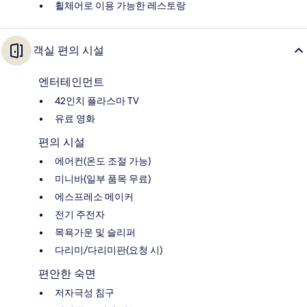
휠체어로 이용 가능한 레스토랑
객실 편의 시설
엔터테인먼트
42인치 플라스마 TV
유료 영화
편의 시설
에어컨(온도 조절 가능)
미니바(일부 품목 무료)
에스프레소 메이커
전기 주전자
목욕가운 및 슬리퍼
다리미/다리미판(요청 시)
편안한 숙면
저자극성 침구