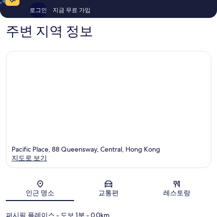
기
기
로그인
지금 무료 가입
1,009
1,010
개
개
주변 지역 정보
Pacific Place, 88 Queensway, Central, Hong Kong
지도로 보기
지도
인근 명소
교통편
레스토랑
퍼시픽 플레이스
- 도보 1분
- 0.0km