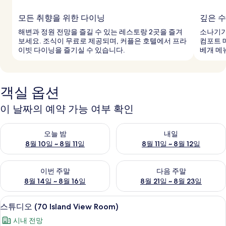
모든 취향을 위한 다이닝
깊은 
해변과 정원 전망을 즐길 수 있는 레스토랑 2곳을 즐겨
소나기가
보세요. 조식이 무료로 제공되며, 커플은 호텔에서 프라
컴포트 
이빗 다이닝을 즐기실 수 있습니다.
베개 메
객실 옵션
이 날짜의 예약 가능 여부 확인
오늘 밤 예약 가능 여부 확인, 8월 10일 ~ 8월 11일
내일 예약 가능 여부 확인, 8월 11
오늘 밤
내일
8월 10일 ~ 8월 11일
8월 11일 ~ 8월 12일
이번 주말 예약 가능 여부 확인, 8월 14일 ~ 8월 16일
다음 주말 예약 가능 여부 확인, 8
이번 주말
다음 주말
8월 14일 ~ 8월 16일
8월 21일 ~ 8월 23일
이탈리아 프레떼 시트, 저자극성 침구, 
스
8
스튜디오 (70 Island View Room)
튜
시내 전망