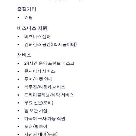
즐길거리
쇼핑
비즈니스 지원
비즈니스 센터
컨퍼런스 공간(115 제곱미터)
서비스
24시간 운영 프런트 데스크
콘시어지 서비스
투어/티켓 안내
리무진/타운카 서비스
드라이클리닝/세탁 서비스
무료 신문(로비)
짐 보관 시설
다국어 구사 가능 직원
포터/벨보이
자전거 대여(무료)