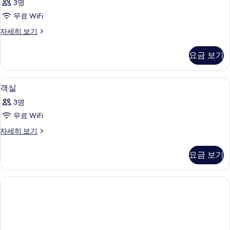
보
3명
자
사
기
세
무료 WiFi
진
히
객
자세히 보기
보
모
실
기
두
자
요금 보기
세
보
히
기
보
이탈리아 프레떼 시트, 저자극성 침구, 
객
15
기
객실
실
3명
사
무료 WiFi
진
객
자세히 보기
모
실
두
자
요금 보기
세
보
히
기
보
기