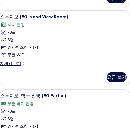
사
항
진
구
스튜디오 (80 Island View Room
스
8
전
모
스튜디오 (80 Island View Room)
튜
망
두
시내 전망
(70)
디
보
자
78㎡
오
세
기
3명
히
(80
보
킹사이즈침대 1개
Island
기
무료 WiFi
View
Room)
스
자세히 보기
튜
사
디
요금 보기
진
오
(80
모
Island
스튜디오, 항구 전망 (80 Partial) 
스
두
4
View
스튜디오, 항구 전망 (80 Partial)
튜
Room)
보
부분 바다 전망
자
디
기
세
78㎡
오,
히
3명
보
항
기
킹사이즈침대 1개