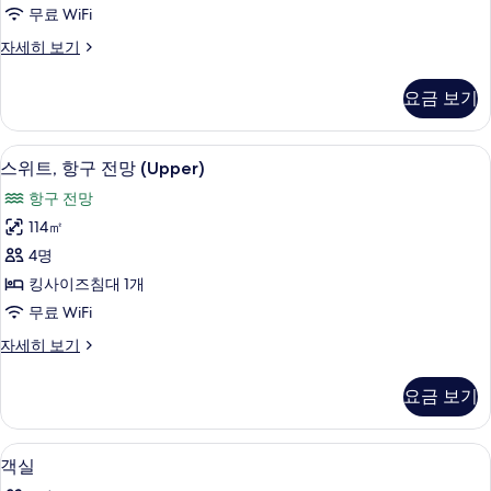
구
무료 WiFi
전
스
자세히 보기
망
튜
(80
디
요금 보기
오,
Partial)
항
사
구
스위트, 항구 전망 (Upper) | 거실 공간 
스
진
8
전
스위트, 항구 전망 (Upper)
위
망
모
항구 전망
(80
트,
두
Partial)
114㎡
항
자
보
4명
세
구
기
히
킹사이즈침대 1개
전
보
무료 WiFi
기
망
스
자세히 보기
(Upper)
위
사
트,
요금 보기
항
진
구
모
전
이탈리아 프레떼 시트, 저자극성 침구, 
객
13
망
두
객실
실
(Upper)