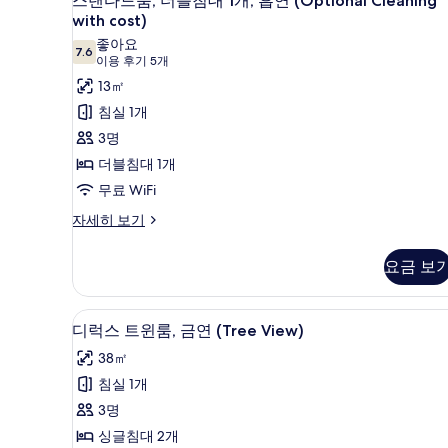
스탠다드룸, 더블침대 1개, 흡연 (Optional Cleaning
글
탠
연
with cost)
침
다
대
(Optional
좋아요
7.6
7.6점 만점 중 10점
1
(이
이용 후기 5개
드
Cleaning
개,
용
13㎡
with
룸,
흡
후
침실 1개
cost)
연
더
기
(Optional
사
3명
블
5
Cleaning
진
더블침대 1개
with
침
개)
cost)
모
무료 WiFi
대
자
두
스
자세히 보기
1
세
탠
보
히
개,
다
보
요금 보
기
흡
드
기
룸,
연
더
책상, 다리미/다리미판, 무료 WiF
디
(Optional
6
블
디럭스 트윈룸, 금연 (Tree View)
럭
Cleaning
침
38㎡
대
with
스
1
침실 1개
cost)
트
개,
3명
사
흡
윈
연
싱글침대 2개
진