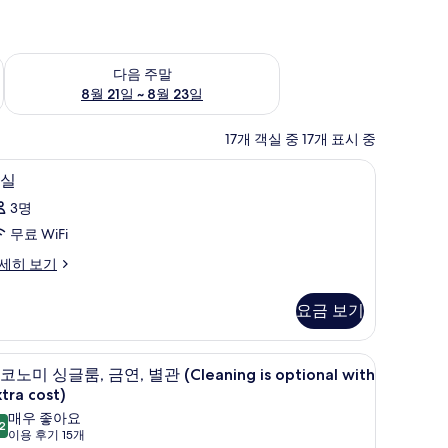
~ 8월 16일
다음 주말 예약 가능 여부 확인, 8월 21일 ~ 8월 23일
다음 주말
8월 21일 ~ 8월 23일
17개 객실 중 17개 표시 중
 시계
책상, 다리미/다리미판, 무료 WiFi, 알람 시계
객
1
실
실
3명
사
무료 WiFi
진
세히 보기
모
두
요금 보기
보
기
 시계
책상, 다리미/다리미판, 무료 WiFi, 알람 시계
이
7
코노미 싱글룸, 금연, 별관 (Cleaning is optional with
코
tra cost)
노
매우 좋아요
2
8.2점 만점 중 10점
(이
이용 후기 15개
미