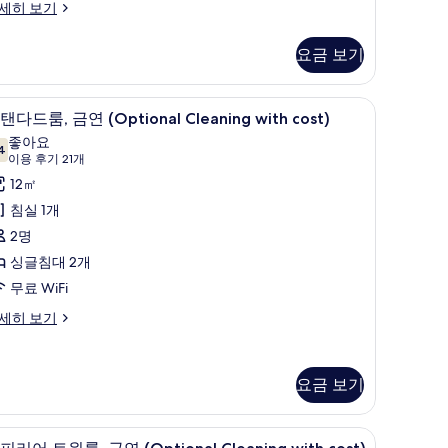
글
세히 보기
기
침
요금 보기
대
 시계
,
책상, 다리미/다리미판, 무료 WiFi, 알람 시계
스
5
탠다드룸, 금연 (Optional Cleaning with cost)
금
탠
좋아요
4
,
7.4점 만점 중 10점
다
(이
이용 후기 21개
용
별
드
12㎡
후
관
,
침실 1개
기
사
금
2명
21
진
연
싱글침대 2개
개)
모
Optional
무료 WiFi
leaning
두
세히 보기
ith
보
ost)
기
사
요금 보기
진
모
 시계
슈피리어 트윈룸, 금연 (Optional Cleaning wi
슈
ptional
4