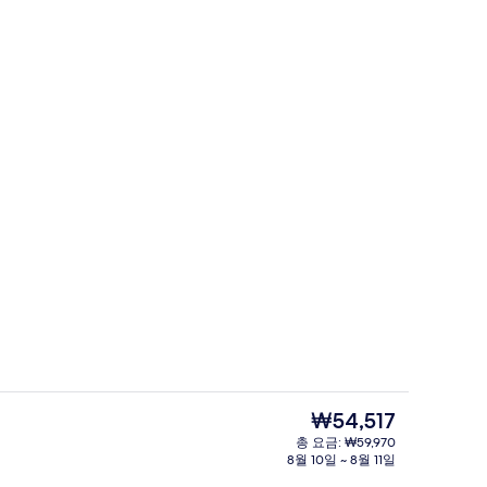
뷔페
현
₩54,517
재
총 요금: ₩59,970
가
8월 10일 ~ 8월 11일
다리미판, 무료 WiFi, 알람 시계
로비 라운지
격