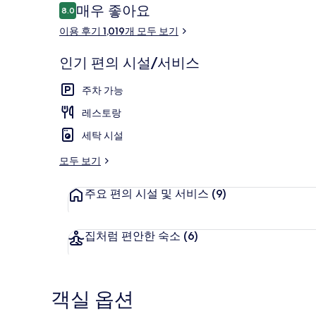
이
매우 좋아요
8.0
10점 만점 중 8.0점.
용
이용 후기 1,019개 모두 보기
후
기
인기 편의 시설/서비스
로비
주차 가능
레스토랑
세탁 시설
모두 보기
주요 편의 시설 및 서비스
(9)
집처럼 편안한 숙소
(6)
객실 옵션