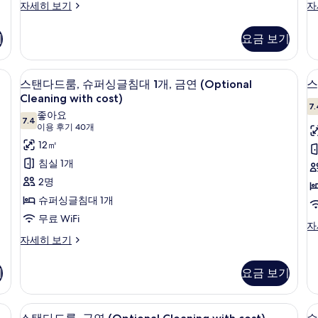
세
자
관
이
이
자세히 보기
자
히
세
코
코
사
보
히
노
노
기
요금 보기
진
기
보
미
미
기
룸,
룸,
1
모
흡
슈
i, 알람 시계
책상, 다리미/다리미판, 무료 WiFi, 알람
개
스
두
6
연,
퍼
스탠다드룸, 슈퍼싱글침대 1개, 금연 (Optional
스
탠
별
싱
보
Cleaning with cost)
관
글
7.
연
다
기
좋아요
자
침
7.4
7.4점 만점 중 10점
(이
이용 후기 40개
드
세
대
용
12㎡
히
1
룸,
룸
보
후
개,
침실 1개
슈
기
금
기
2명
연,
퍼
40
별
슈퍼싱글침대 1개
(
싱
개)
관
무료 WiFi
C
자
글
스
자
세
w
탠
스
자세히 보기
침
히
다
탠
c
대
보
드
다
기
요금 보기
기
룸,
1
드
금
룸,
개,
연
슈
i, 알람 시계
책상, 다리미/다리미판, 무료 WiFi, 알람
스
금
(O
6
퍼