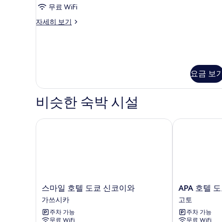
룸,
(Optional
무료 WiFi
모
Cleaning
금
with
디
자세히 보기
두
연
cost)
럭
보
자
(Tree
스
세
기
트
View)
히
윈
사
보
룸,
요금 보
기
진
금
연
모
(Tree
비슷한 숙박 시설
두
View)
자
보
세
스마일 호텔 도쿄 신코이와
APA 호텔 도
기
히
보
기
스
APA
스마일 호텔 도쿄 신코이와
APA 호텔 
마
호
가쓰시카
고토
일
텔
주차 가능
주차 가능
호
도
무료 WiFi
무료 WiFi