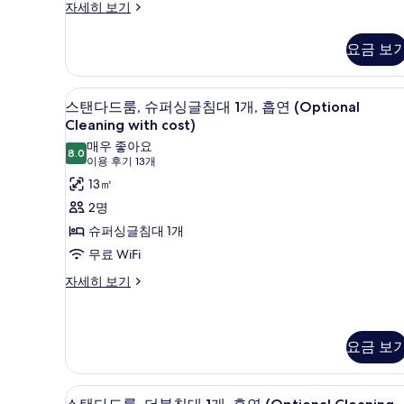
Cleaning
스
자세히 보기
with
탠
다
cost)
요금 보
드
사
룸,
진
금
책상, 다리미/다리미판, 무료 WiF
스
6
연
스탠다드룸, 슈퍼싱글침대 1개, 흡연 (Optional
모
탠
(Optional
Cleaning with cost)
두
Cleaning
다
매우 좋아요
with
8.0
보
8.0점 만점 중 10점
(이
이용 후기 13개
드
cost)
기
용
13㎡
자
룸,
세
후
2명
슈
히
기
슈퍼싱글침대 1개
보
퍼
13
기
무료 WiFi
싱
개)
스
자세히 보기
글
탠
침
다
드
대
룸,
요금 보
1
슈
개,
퍼
책상, 다리미/다리미판, 무료 WiF
스
싱
흡
6