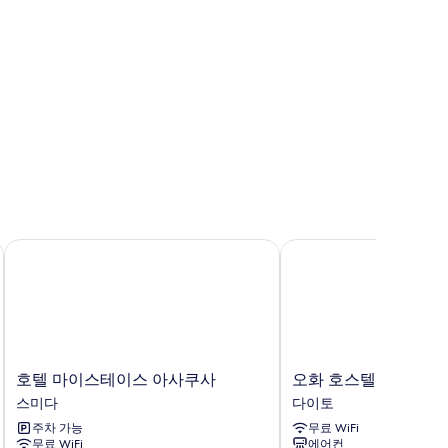
타워
호텔 마이스테이스 아사쿠사
오화 호스텔 미노와 역
호
오
호텔 마이스테이스 아사쿠사
오화 호스텔 미노와 역
텔
화
스미다
다이토
마
호
주차 가능
무료 WiFi
이
스
무료 WiFi
에어컨