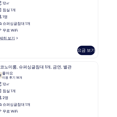
용
12㎡
싱
후
침실 1개
글
기
1명
,
15
슈퍼싱글침대 1개
금
개)
무료 WiFi
,
세히 보기
별
관
요금 보기
Cleaning
 시계
책상, 다리미/다리미판, 무료 WiFi, 알람 시계
이
ptional
6
코노미룸, 슈퍼싱글침대 1개, 금연, 별관
ith
코
좋아요
2
xtra
7.2점 만점 중 10점
노
(이
이용 후기 18개
ost)
용
미
12㎡
사
후
leaning
,
침실 1개
기
진
슈
2명
tional
18
모
th
퍼
슈퍼싱글침대 1개
개)
tra
두
싱
무료 WiFi
st)
보