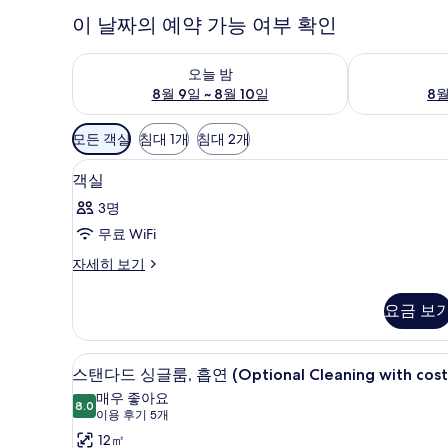
이 날짜의 예약 가능 여부 확인
오늘 밤 예약 가능 여부 확인, 8월 9일 ~ 8월 10일
내일 예약 가능 
오늘 밤
8월 9일 ~ 8월 10일
8월
객
모든 객실
침대 1개
침대 2개
실
책상, 다리미/다리미판, 무료 WiF
객
에
1
객실
실
사
3명
용
사
무료 WiFi
가
진
능
객
자세히 보기
모
실
한
두
자
필
요금 보
세
보
터
히
기
보
책상, 다리미/다리미판, 무료 WiF
스
6
기
스탠다드 싱글룸, 흡연 (Optional Cleaning with cost
탠
매우 좋아요
8.0
8.0점 만점 중 10점
다
(이
이용 후기 5개
용
드
12㎡