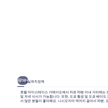
스
테
이
스
가
메
이
도
의
사
진
38+
소개
객실
위치
정책
갤
호텔 마이스테이스 가메이도에서 차로 10분 이내 거리에는 
러
및 저녁 식사가 가능합니다. 또한, 도쿄 황궁 및 도쿄 베이
서 많은 분들이 좋아해요. 니시오지마 역까지 걸어서 10분, 
리