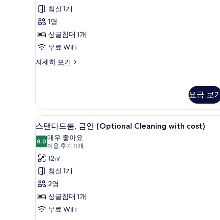
후
싱
침실 1개
기
글
1명
5
룸,
싱글침대 1개
개)
흡
무료 WiFi
연
스
자세히 보기
탠
(Optional
다
Cleaning
드
요금 보
with
싱
글
cost)
룸,
사
책상, 다리미/다리미판, 무료 WiF
스
흡
6
스탠다드룸, 금연 (Optional Cleaning with cost)
진
연
탠
매우 좋아요
(Optional
8.0
모
8.0점 만점 중 10점
다
(이
이용 후기 11개
Cleaning
두
용
드
12㎡
with
cost)
후
보
룸,
침실 1개
자
기
기
금
2명
세
11
히
연
싱글침대 1개
개)
보
(Optional
무료 WiFi
기