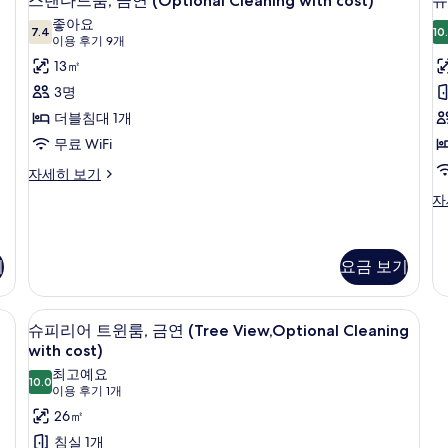
스탠다드룸, 금연 (Optional Cleaning with cost)
슈
Cl
탠
싱
연
좋아요
wi
글
7.4
10
7.4점 만점 중 10점
다
(이
이용 후기 9개
(Optional
co
침
용
드
13㎡
Cleaning
자
대
후
세
1
with
룸,
3명
히
개,
기
cost)
금
더블침대 1개
보
금
9
사
기
연
연
무료 WiFi
룸
개)
(Optional
진
(Optional
스
자세히 보기
Cleaning
모
탠
Cleaning
with
슈
자
다
cost)
두
with
피
(
드
자
리
cost)
보
C
룸,
세
어
사
금
기
요금 보기
기
히
w
트
연
보
진
윈
c
(Optional
기
룸,
모
i, 알람 시계
Cleaning
책상, 다리미/다리미판, 무료 WiFi, 알람
슈
금
5
슈피리어 트윈룸, 금연 (Tree View,Optional Cleaning
with
두
연
피
with cost)
cost)
(O
보
리
자
최고예요
Cl
10.0
세
10.0점 만점 중 10점
(이
기
이용 후기 1개
어
wi
히
용
co
26㎡
트
보
자
후
침실 1개
기