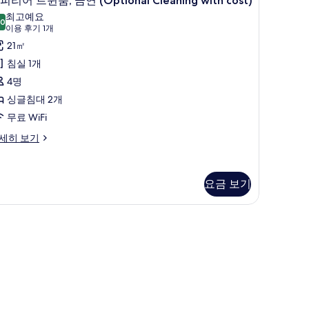
피리어 트윈룸, 금연 (Optional Cleaning with cost)
두
eaning
피
최고예요
th
.0
보
10.0점 만점 중 10점
리
(이
이용 후기 1개
st)
기
용
어
21㎡
후
트
침실 1개
기
윈
4명
1
,
싱글침대 2개
개)
금
무료 WiFi
연
세히 보기
Optional
leaning
요금 보기
ith
ost)
사
 시계
진
ptional
모
eaning
두
th
st)
보
기