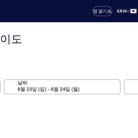
•
앱 열기
KRW
메이도
날짜