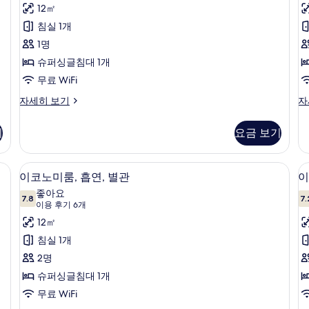
용
12㎡
싱
후
침실 1개
글
기
1명
룸,
룸
3
슈퍼싱글침대 1개
흡
개)
무료 WiFi
연,
연
이
이
자세히 보기
자
별
코
코
관
노
노
기
요금 보기
(Cleaning
미
(
미
싱
싱
is
is
글
글
i, 알람 시계
책상, 다리미/다리미판, 무료 WiFi, 알람
이
Optional
o
6
룸,
룸,
이코노미룸, 흡연, 별관
이
with
w
코
흡
금
좋아요
연,
7.8
연,
7.
Additional)
e
7.8점 만점 중 10점
노
(이
이용 후기 6개
별
별
c
사
용
미
12㎡
관
관
진
후
(Cleaning
(C
룸,
침실 1개
룸
is
is
기
모
흡
2명
Optional
op
6
두
with
wi
연,
슈퍼싱글침대 1개
개)
Additional)
ex
보
별
무료 WiFi
자
co
기