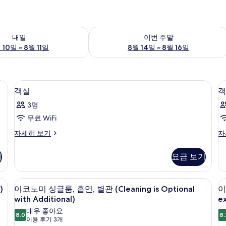
여부 확인, 8월 10일 ~ 8월 11일
이번 주말 예약 가능 여부 확인, 8월 14일 
내일
이번 주말
 10일 ~ 8월 11일
8월 14일 ~ 8월 16일
i, 알람 시계
책상, 다리미/다리미판, 무료 WiFi, 알람
객
1
객실
객
실
3명
사
무료 WiFi
진
객
객
자세히 보기
자
모
실
실
두
자
자
기
요금 보기
세
세
보
히
히
기
보
보
i, 알람 시계
책상, 다리미/다리미판, 무료 WiFi, 알람
이
7
기
기
)
이코노미 싱글룸, 흡연, 별관 (Cleaning is Optional
이
코
with Additional)
ex
노
매우 좋아요
8.0
8.
8.0점 만점 중 10점
(이
이용 후기 3개
미