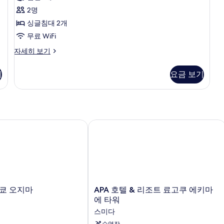
윈
세
기
2명
히
룸,
1
보
싱글침대 2개
금
개)
기
무료 WiFi
연
슈
자세히 보기
(Tree
피
View,Optional
리
기
요금 보기
Cleaning
어
with
트
윈
cost)
룸,
사
금
진
연
쿄 오지마
APA 호텔 & 리조트 료고쿠 에키마에 
(Tree
모
View,Optional
두
Cleaning
with
보
cost)
기
자
세
APA
도쿄 오지마
APA 호텔 & 리조트 료고쿠 에키마
히
호
에 타워
보
텔
스미다
기
&