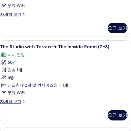
Room
무료 WiFi
사
The
자세히 보기
진
Studio
with
모
요금 보기
Terrace
두
+
보
The
The
책상, 방음 설비, 무료 WiFi
5
Innside
The Studio with Terrace + The Innside Room (2+3)
기
Studio
Room
시내 전망
자
with
세
60㎡
Terrace
히
+
침실 1개
보
The
기
5명
Innside
싱글침대 2개 및 퀸사이즈침대 1개
Room
무료 WiFi
(2+3)
The
자세히 보기
사
Studio
진
with
요금 보기
Terrace
모
+
두
The
The
책상, 방음 설비, 무료 WiFi