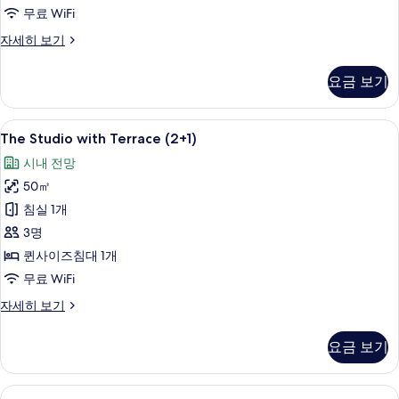
모
무료 WiFi
두
The
자세히 보기
Loft
보
with
기
요금 보기
Terrace
(2+2)
자
The
책상, 방음 설비, 무료 WiFi
4
세
The Studio with Terrace (2+1)
Studio
히
시내 전망
보
with
기
50㎡
Terrace
(2+1)
침실 1개
사
3명
진
퀸사이즈침대 1개
모
무료 WiFi
두
The
자세히 보기
Studio
보
with
기
요금 보기
Terrace
(2+1)
자