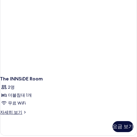
세
히
보
기
The INNSiDE Room
2명
더블침대 1개
무료 WiFi
The
자세히 보기
INNSiDE
Room
요금 보기
자
세