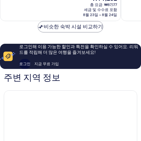
재
스
바
9.4
9.2
총 요금: ₩87,177
요
공
라
점,
점,
세금 및 수수료 포함
금
항
8월 23일 ~ 8월 24일
하
최
매
₩79,252
스
고
우
비슷한 숙박 시설 비교하기
공
예
훌
항
요,
륭
이
해
용
요,
로그인해 이용 가능한 할인과 특전을 확인하실 수 있어요. 리워
후
이
드를 적립해 더 많은 여행을 즐겨보세요!
기
용
1,113
후
로그인
지금 무료 가입
개
기
1,357
주변 지역 정보
개