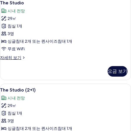
4
Innside
The Studio
보
Studio
Room
기
시내 전망
(2+3)
사
자
29㎡
진
세
침실 1개
모
히
보
3명
두
기
싱글침대 2개 또는 퀸사이즈침대 1개
보
무료 WiFi
기
The
자세히 보기
Studio
자
요금 보기
세
히
보
The
책상, 방음 설비, 무료 WiFi
4
기
The Studio (2+1)
Studio
시내 전망
(2+1)
29㎡
사
침실 1개
진
3명
모
싱글침대 2개 또는 퀸사이즈침대 1개
두