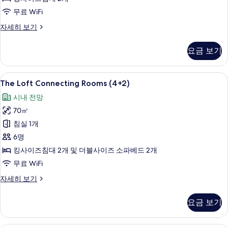
Room
무료 WiFi
(2+3)
The
자세히 보기
사
Madrid
Condo
진
요금 보기
Connecting
모
Room
두
+
The
책상, 방음 설비, 무료 WiFi
5
The
The Loft Connecting Rooms (4+2)
보
Loft
Innside
시내 전망
기
Room
Connecting
(2+3)
70㎡
Rooms
자
(4+2)
침실 1개
세
사
히
6명
보
진
킹사이즈침대 2개 및 더블사이즈 소파베드 2개
기
모
무료 WiFi
두
The
자세히 보기
Loft
보
Connecting
기
요금 보기
Rooms
(4+2)
자
책상, 방음 설비, 무료 WiFi