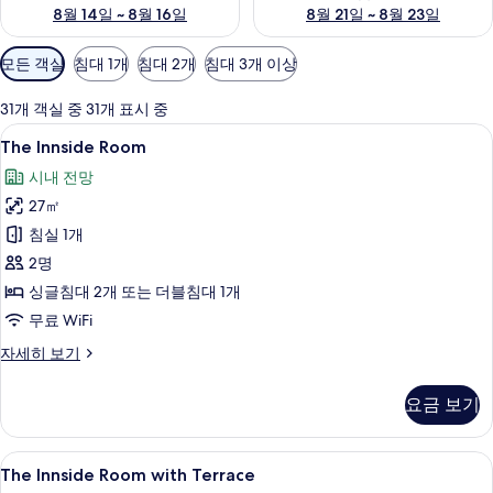
8월 14일 ~ 8월 16일
8월 21일 ~ 8월 23일
객
모든 객실
침대 1개
침대 2개
침대 3개 이상
실
에
31개 객실 중 31개 표시 중
사
The
책상, 방음 설비, 무료 WiFi
3
The Innside Room
용
Innside
가
시내 전망
Room
능
27㎡
사
한
침실 1개
진
필
2명
모
터
싱글침대 2개 또는 더블침대 1개
두
무료 WiFi
보
기
The
자세히 보기
Innside
Room
요금 보기
자
세
히
The
The Innside Room with Terrace | 책
6
보
The Innside Room with Terrace
Innside
기