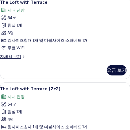
6
히
The Loft with Terrace
Loft
보
시내 전망
기
with
54㎡
Terrace
사
침실 1개
진
3명
모
킹사이즈침대 1개 및 더블사이즈 소파베드 1개
두
무료 WiFi
보
The
자세히 보기
Loft
기
with
요금 보기
Terrace
자
세
The
책상, 방음 설비, 무료 WiFi
6
히
The Loft with Terrace (2+2)
Loft
보
시내 전망
기
with
54㎡
Terrace
(2+2)
침실 1개
사
4명
진
킹사이즈침대 1개 및 더블사이즈 소파베드 1개