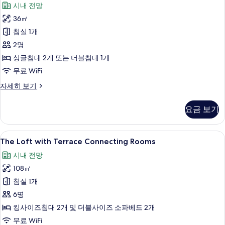
시내 전망
Room
36㎡
with
Terrace
침실 1개
사
2명
진
싱글침대 2개 또는 더블침대 1개
모
무료 WiFi
두
The
자세히 보기
Innside
보
Room
기
요금 보기
with
Terrace
자
The
책상, 방음 설비, 무료 WiFi
7
세
The Loft with Terrace Connecting Rooms
Loft
히
시내 전망
보
with
기
108㎡
Terrace
Connecting
침실 1개
Rooms
6명
사
킹사이즈침대 2개 및 더블사이즈 소파베드 2개
진
무료 WiFi