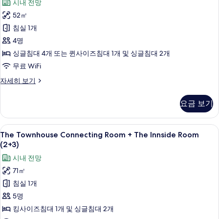
시내 전망
기
Connecting
52㎡
Rooms
(2+2)
침실 1개
사
4명
진
싱글침대 4개 또는 퀸사이즈침대 1개 및 싱글침대 2개
모
무료 WiFi
두
The
자세히 보기
Innside
보
Connecting
기
요금 보기
Rooms
(2+2)
자
The
책상, 방음 설비, 무료 WiFi
6
세
The Townhouse Connecting Room + The Innside Room
Townhouse
히
(2+3)
보
Connecting
시내 전망
기
Room
71㎡
+
침실 1개
The
Innside
5명
Room
킹사이즈침대 1개 및 싱글침대 2개