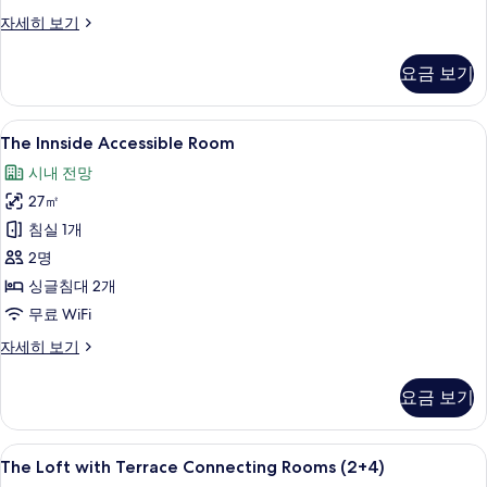
모
The
자세히 보기
두
Loft
with
보
요금 보기
Terrace
기
Connecting
Rooms
The
The Innside Accessible Room | 책상,
3
자
The Innside Accessible Room
Innside
세
시내 전망
히
Accessible
보
27㎡
Room
기
사
침실 1개
진
2명
모
싱글침대 2개
두
무료 WiFi
보
The
자세히 보기
Innside
기
Accessible
요금 보기
Room
자
세
The
책상, 방음 설비, 무료 WiFi
8
히
The Loft with Terrace Connecting Rooms (2+4)
Loft
보