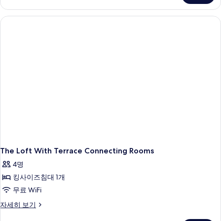
Terrace
자
세
히
보
기
The Loft With Terrace Connecting Rooms
4명
킹사이즈침대 1개
무료 WiFi
The
자세히 보기
Loft