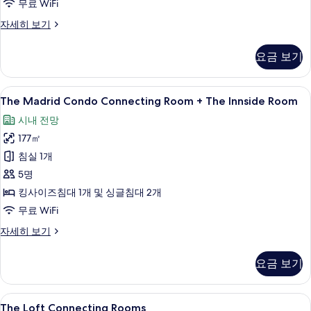
(2+3)
무료 WiFi
사
The
자세히 보기
진
Townhouse
Connecting
모
요금 보기
Room
두
+
The
보
The
책상, 방음 설비, 무료 WiFi
7
Innside
The Madrid Condo Connecting Room + The Innside Room
기
Madrid
Room
시내 전망
(2+3)
Condo
자
177㎡
Connecting
세
Room
침실 1개
히
+
보
5명
기
The
킹사이즈침대 1개 및 싱글침대 2개
Innside
무료 WiFi
Room
The
자세히 보기
사
Madrid
진
Condo
요금 보기
Connecting
모
Room
두
+
The
책상, 방음 설비, 무료 WiFi
5
The
The Loft Connecting Rooms
보