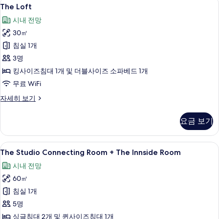
The
5
세
The Loft
Loft
히
시내 전망
보
사
기
30㎡
진
침실 1개
모
3명
두
킹사이즈침대 1개 및 더블사이즈 소파베드 1개
보
무료 WiFi
기
The
자세히 보기
Loft
자
요금 보기
세
히
보
The
책상, 방음 설비, 무료 WiFi
5
기
The Studio Connecting Room + The Innside Room
Studio
시내 전망
Connecting
60㎡
Room
+
침실 1개
The
5명
Innside
싱글침대 2개 및 퀸사이즈침대 1개