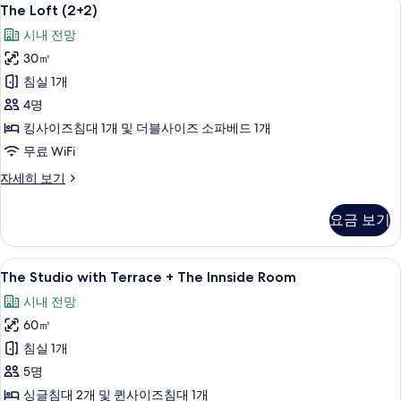
The
5
Innside
The Loft (2+2)
보
Loft
Room
기
시내 전망
(2+3)
(2+2)
자
30㎡
사
세
침실 1개
진
히
보
4명
모
기
킹사이즈침대 1개 및 더블사이즈 소파베드 1개
두
무료 WiFi
보
기
The
자세히 보기
Loft
(2+2)
요금 보기
자
세
히
The
책상, 방음 설비, 무료 WiFi
5
보
The Studio with Terrace + The Innside Room
Studio
기
시내 전망
with
60㎡
Terrace
+
침실 1개
The
5명
Innside
싱글침대 2개 및 퀸사이즈침대 1개