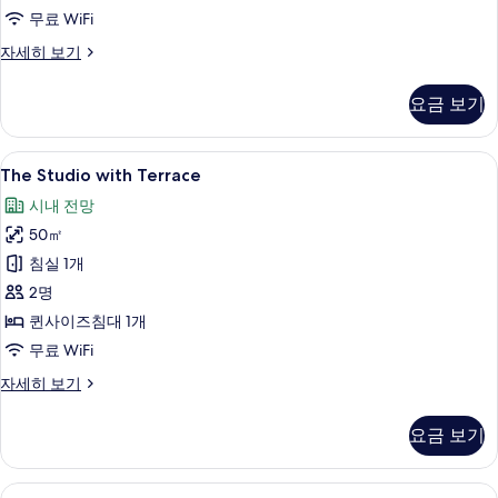
무료 WiFi
보
기
The
자세히 보기
Studio
(2+1)
요금 보기
자
세
히
The
책상, 방음 설비, 무료 WiFi
4
보
The Studio with Terrace
Studio
기
시내 전망
with
50㎡
Terrace
사
침실 1개
진
2명
모
퀸사이즈침대 1개
두
무료 WiFi
보
The
자세히 보기
Studio
기
with
요금 보기
Terrace
자
세
The
책상, 방음 설비, 무료 WiFi