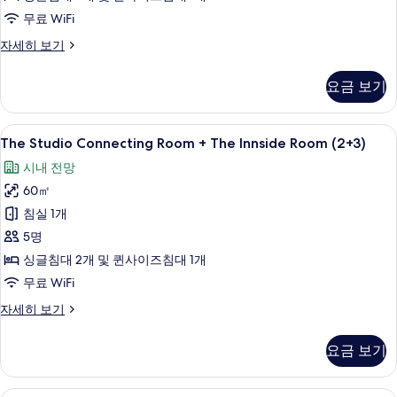
Room
무료 WiFi
사
The
자세히 보기
진
Studio
Connecting
모
요금 보기
Room
두
+
보
The
The
책상, 방음 설비, 무료 WiFi
5
Innside
The Studio Connecting Room + The Innside Room (2+3)
기
Studio
Room
시내 전망
자
Connecting
세
60㎡
Room
히
+
침실 1개
보
The
기
5명
Innside
싱글침대 2개 및 퀸사이즈침대 1개
Room
무료 WiFi
(2+3)
The
자세히 보기
사
Studio
진
Connecting
요금 보기
Room
모
+
두
The
책상, 방음 설비, 무료 WiFi