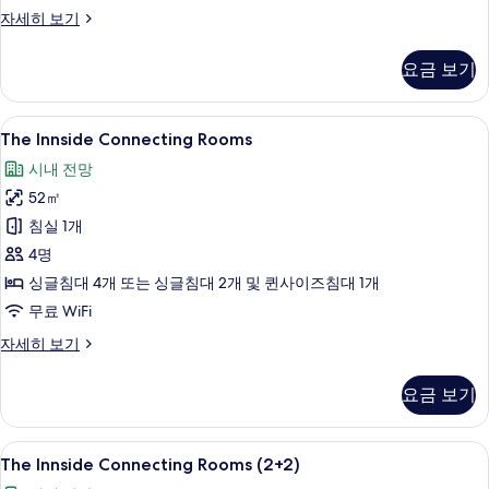
기
The
자세히 보기
Townhouse
(2+2)
요금 보기
자
세
히
The
책상, 방음 설비, 무료 WiFi
3
보
The Innside Connecting Rooms
Innside
기
시내 전망
Connecting
52㎡
Rooms
사
침실 1개
진
4명
모
싱글침대 4개 또는 싱글침대 2개 및 퀸사이즈침대 1개
두
무료 WiFi
보
The
자세히 보기
Innside
기
Connecting
요금 보기
Rooms
자
세
The
책상, 방음 설비, 무료 WiFi
3
히
The Innside Connecting Rooms (2+2)
Innside
보