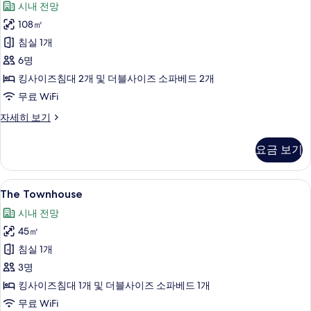
시내 전망
기
with
108㎡
Terrace
Connecting
침실 1개
Rooms
6명
(2+4)
킹사이즈침대 2개 및 더블사이즈 소파베드 2개
사
무료 WiFi
진
The
자세히 보기
모
Loft
with
두
요금 보기
Terrace
보
Connecting
Rooms
기
The
책상, 방음 설비, 무료 WiFi
5
(2+4)
The Townhouse
Townhouse
자
시내 전망
세
사
히
45㎡
진
보
침실 1개
모
기
3명
두
킹사이즈침대 1개 및 더블사이즈 소파베드 1개
보
무료 WiFi
기