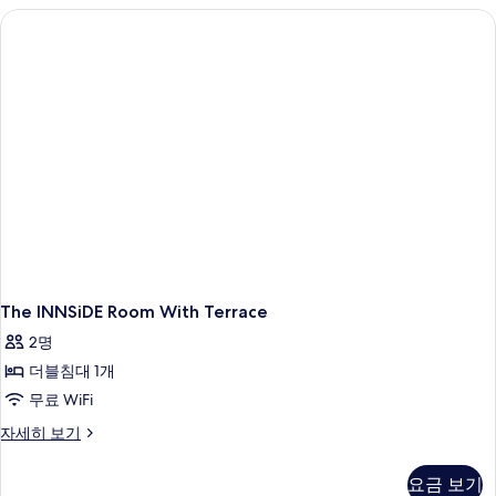
히
보
기
The INNSiDE Room With Terrace
2명
더블침대 1개
무료 WiFi
The
자세히 보기
INNSiDE
Room
요금 보기
With