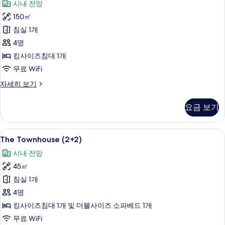
시내 전망
Condo
150㎡
(2+2)
사
침실 1개
진
4명
모
킹사이즈침대 1개
두
무료 WiFi
보
The
자세히 보기
Madrid
기
Condo
요금 보기
(2+2)
자
세
The
책상, 방음 설비, 무료 WiFi
7
히
The Townhouse (2+2)
Townhouse
보
시내 전망
기
(2+2)
45㎡
사
침실 1개
진
4명
모
킹사이즈침대 1개 및 더블사이즈 소파베드 1개
두
무료 WiFi
보