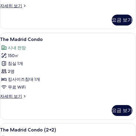
The
자세히 보기
Townhouse
자
요금 보기
세
히
보
The
책상, 방음 설비, 무료 WiFi
6
기
The Madrid Condo
Madrid
시내 전망
Condo
150㎡
사
침실 1개
진
2명
모
킹사이즈침대 1개
두
무료 WiFi
보
기
The
자세히 보기
Madrid
Condo
요금 보기
자
세
히
The
책상, 방음 설비, 무료 WiFi
9
보
The Madrid Condo (2+2)
Madrid
기