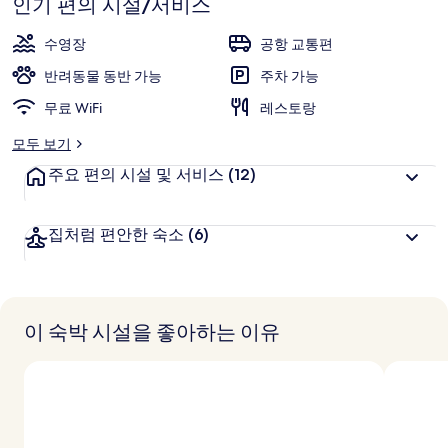
인기 편의 시설/서비스
점
의
9.6
점,
사
수영장
공항 교통편
고
진
반려동물 동반 가능
주차 가능
객
갤
추
무료 WiFi
레스토랑
천
러
모두 보기
리
주요 편의 시설 및 서비스
(12)
집처럼 편안한 숙소
(6)
이 숙박 시설을 좋아하는 이유