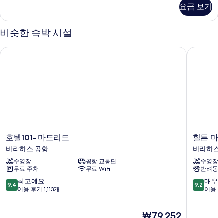
With
요금 보기
Terrace
Connecting
Rooms
비슷한 숙박 시설
자
세
호텔101- 마드리드
힐튼 마
히
보
기
호
힐
호텔101- 마드리드
힐튼 
텔
튼
바라하스 공항
바라하스
101-
마
수영장
공항 교통편
수영장
마
드
무료 주차
무료 WiFi
반려동
드
리
리
드
10
10
최고예요
매우
9.4
9.2
드
에
점
점
이용 후기 1,113개
이용 
바
어
만
만
라
포
점
점
현
₩79,252
하
트
중
중