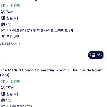
Loft
Innside
기
시내 전망
Room
Connecting
자
70㎡
Rooms
세
사
침실 1개
히
보
진
6명
기
모
킹사이즈침대 2개 및 더블사이즈 소파베드 2개
두
무료 WiFi
보
The
자세히 보기
Loft
기
Connecting
요금 보기
Rooms
자
세
The
책상, 방음 설비, 무료 WiFi
6
히
The Madrid Condo Connecting Room + The Innside Room
Madrid
보
(2+3)
기
Condo
시내 전망
Connecting
177㎡
Room
침실 1개
+
The
5명
Innside
킹사이즈침대 2개