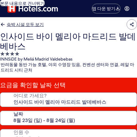
본문 내용으로 건너뛰기
앱 다운 받기
숙박 시설 모두 보기
인사이드 바이 멜리아 마드리드 발데
베바스
4.0
INNSiDE by Meliá Madrid Valdebebas
성
반려동물 동반 가능 호텔, 야외 수영장 있음, 컨벤션 센터와 연결, 레알 마
급
드리드 시티 근처
숙
박
요금을 확인할 날짜 선택
시
설
어디로 가세요?
날짜
인원 수