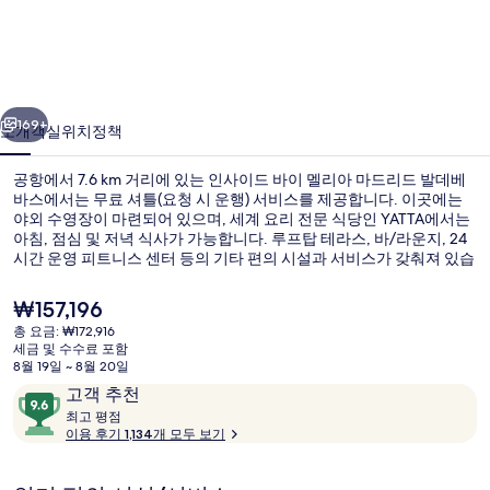
바
이
멜
이전
다음
리
169+
소개
객실
위치
정책
아
공항에서 7.6 km 거리에 있는 인사이드 바이 멜리아 마드리드 발데베
마
바스에서는 무료 셔틀(요청 시 운행) 서비스를 제공합니다. 이곳에는
야외 수영장이 마련되어 있으며, 세계 요리 전문 식당인 YATTA에서는
드
아침, 점심 및 저녁 식사가 가능합니다. 루프탑 테라스, 바/라운지, 24
리
시간 운영 피트니스 센터 등의 기타 편의 시설과 서비스가 갖춰져 있습
니다.
드
현
₩157,196
재
발
총 요금: ₩172,916
가
세금 및 수수료 포함
식사 및 음료
데
격
8월 19일 ~ 8월 20일
은
이
10
고객 추천
베
₩157,196
용
최
점
최고 평점
바
고
이용 후기 1,134개 모두 보기
후
만
기
점
스
평
중