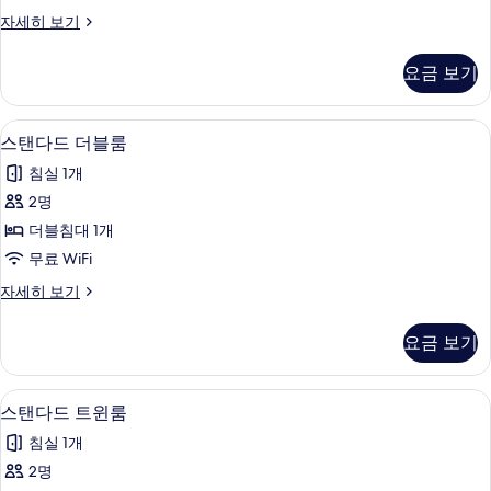
모
Standard
자세히 보기
Twin
두
Room
요금 보기
보
자
세
기
히
스탠다드 더블룸 | 책상, 다리미/다리미판,
스
6
보
스탠다드 더블룸
탠
기
침실 1개
다
2명
드
더블침대 1개
더
무료 WiFi
블
스
자세히 보기
룸
탠
사
다
요금 보기
드
진
더
모
블
스탠다드 트윈룸 | 책상, 다리미/다리미판,
스
3
룸
스탠다드 트윈룸
두
탠
자
보
침실 1개
세
다
히
기
2명
드
보