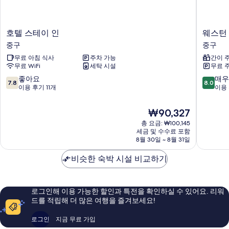
호
웨
호텔 스테이 인
웨스턴
텔
스
중구
중구
스
턴
무료 아침 식사
주차 가능
간이 
테
코
무료 WiFi
세탁 시설
무료 
이
업
인
호
10
10
좋아요
매우
7.8
8.0
중
텔
점
점
이용 후기 11개
이용 
구
&
만
만
레
점
점
현
₩90,327
지
중
중
재
총 요금: ₩100,145
던
7.8
8.0
요
세금 및 수수료 포함
스
점,
점,
금
8월 30일 ~ 8월 31일
동
좋
매
₩90,327
대
아
우
비슷한 숙박 시설 비교하기
문
요,
좋
중
이
아
구
용
요,
후
이
로그인해 이용 가능한 할인과 특전을 확인하실 수 있어요. 리워
기
용
드를 적립해 더 많은 여행을 즐겨보세요!
11
후
개
기
로그인
지금 무료 가입
2,141