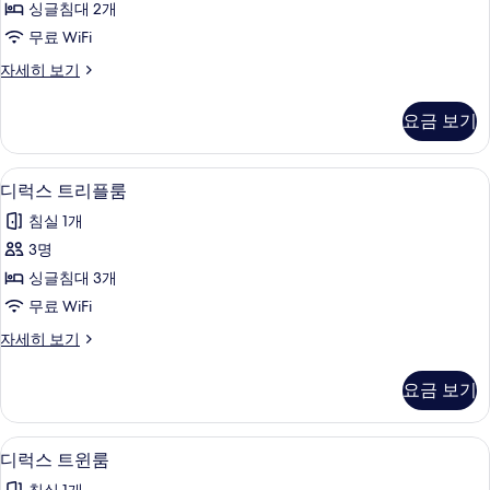
싱글침대 2개
기
트
무료 WiFi
윈
스
자세히 보기
룸
탠
사
다
요금 보기
드
진
트
모
윈
책상, 다리미/다리미판, 무료 WiFi
디
5
룸
디럭스 트리플룸
두
럭
자
보
침실 1개
세
스
히
기
3명
트
보
싱글침대 3개
기
리
무료 WiFi
플
디
자세히 보기
룸
럭
사
스
요금 보기
트
진
리
모
플
디럭스 트윈룸 | 책상, 다리미/다리미판, 
디
9
룸
디럭스 트윈룸
두
럭
자