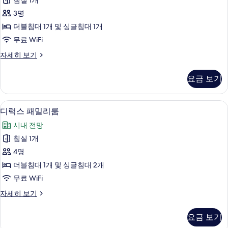
보
침실 1개
세
스
히
기
3명
트
보
더블침대 1개 및 싱글침대 1개
기
윈
무료 WiFi
룸
디
자세히 보기
사
럭
진
스
요금 보기
트
모
윈
두
룸
책상, 다리미/다리미판, 무료 WiFi
디
7
자
디럭스 패밀리룸
보
럭
세
기
시내 전망
히
스
보
침실 1개
패
기
4명
밀
더블침대 1개 및 싱글침대 2개
리
무료 WiFi
룸
디
자세히 보기
사
럭
진
스
요금 보기
패
모