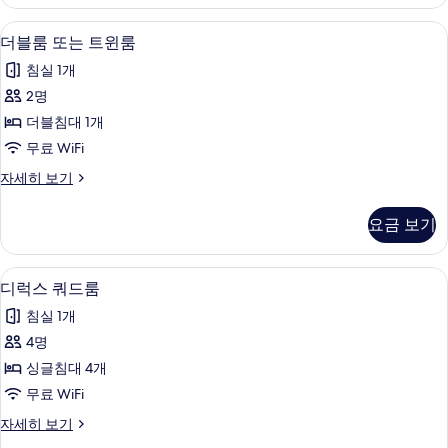
밀
두
리
책상, 다리미/다리미판, 무료 WiFi
더
4
룸
더블룸 또는 트윈룸
보
블
자
기
침실 1개
세
룸
히
2명
또
보
더블침대 1개
기
는
무료 WiFi
트
더
자세히 보기
윈
블
룸
룸
요금 보기
또
사
는
진
트
디럭스 쿼드룸 | 책상, 다리미/다리미판, 
디
5
윈
디럭스 쿼드룸
모
럭
룸
두
침실 1개
자
스
세
보
4명
쿼
히
기
싱글침대 4개
보
드
기
무료 WiFi
룸
디
자세히 보기
사
럭