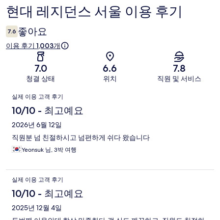
현대 레지던스 서울 이용 후기
이
용
좋아요
7.6
후
이용 후기 1,003개
기
7.0
6.6
7.8
청결 상태
위치
직원 및 서비스
이
실제 이용 고객 후기
용
10/10 - 최고예요
후
2026년 6월 12일
직원분 넘 친절하시고 넘편하게 쉬다 왔습니다
기
Yeonsuk 님, 3박 여행
실제 이용 고객 후기
10/10 - 최고예요
2025년 12월 4일