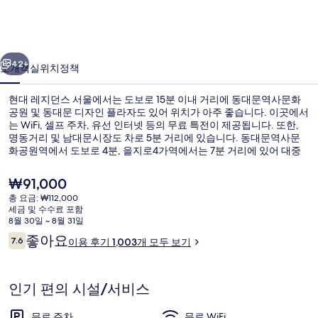
스
서
이전
다음
울
42+
소개
객실
위치
정책
의
현대 레지던스 서울에서는 도보로 15분 이내 거리에 동대문역사문화
사
공원 및 동대문 디자인 플라자도 있어 위치가 아주 좋습니다. 이곳에서
는 WiFi, 셀프 주차, 유선 인터넷 등의 무료 특전이 제공됩니다. 또한,
진
명동거리 및 남대문시장도 차로 5분 거리에 있습니다. 동대문역사문
갤
화공원역에서 도보로 4분, 을지로4가역에서는 7분 거리에 있어 대중
교통편을 이용하기 편리합니다.
러
현
₩91,000
재
리
총 요금: ₩112,000
가
세금 및 수수료 포함
외관
격
8월 30일 ~ 8월 31일
은
이
좋아요
7.6
이용 후기 1,003개 모두 보기
₩91,000
10점 만점 중 7.6점.
용
후
기
인기 편의 시설/서비스
무료 주차
무료 WiFi