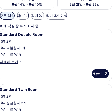
8월 14일 ~ 8월 16일
8월 21일 ~ 8월 23일
객
모든 객실
침대 1개
침대 2개
침대 3개 이상
실
에
10개 객실 중 10개 표시 중
사
Standard
책상, 다리미/다리미판, 무료 WiFi
7
Standard Double Room
용
Double
가
2명
Room
능
더블침대 1개
사
한
무료 WiFi
진
필
모
Standard
자세히 보기
터
Double
두
Room
요금 보기
보
자
세
기
히
Standard
책상, 다리미/다리미판, 무료 WiFi
4
보
Standard Twin Room
Twin
기
2명
Room
싱글침대 2개
사
무료 WiFi
진