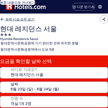
본문 내용으로 건너뛰기
앱 다운 받기
숙박 시설 모두 보기
현대 레지던스 서울
3.0
Hyundai Residence Seoul
성
동대문역사문화공원에 가기 편리한 곳에 위치한 호텔
급
동대문역사문화공원역에서 도보 5분
숙
박
요금을 확인할 날짜 선택
시
설
어디로 가세요?
날짜
인원 수