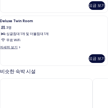
진
스
요금 보기
쿼
모
드
두
룸
Deluxe
책상, 다리미/다리미판, 무료 WiFi
9
자
Deluxe Twin Room
보
Twin
세
기
3명
히
Room
보
싱글침대 1개 및 더블침대 1개
사
기
무료 WiFi
진
모
Deluxe
자세히 보기
Twin
두
Room
요금 보기
보
자
세
기
히
비슷한 숙박 시설
보
기
호텔 스테이 인
웨스턴 