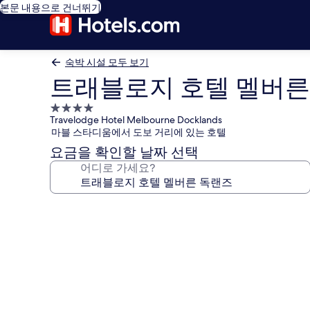
본문 내용으로 건너뛰기
숙박 시설 모두 보기
트래블로지 호텔 멜버른
4.0
Travelodge Hotel Melbourne Docklands
성
마블 스타디움에서 도보 거리에 있는 호텔
급
요금을 확인할 날짜 선택
숙
어디로 가세요?
박
시
설
트
래
블
로
지