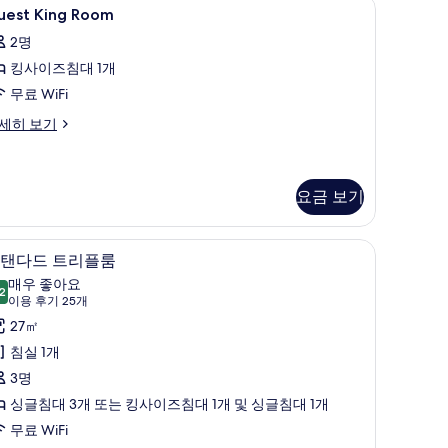
uest
객실 내 금고, 책상, 암막 커튼, 방음 설비
eekly
11
모
uest King Room
ing
usekeeping)
두
2명
oom
보
킹사이즈침대 1개
사
기
무료 WiFi
진
모
uest
세히 보기
ng
두
oom
보
요금 보기
기
객실 내 금고, 책상, 암막 커튼, 방음 설비
스
10
탠다드 트리플룸
탠
매우 좋아요
2
8.2점 만점 중 10점
다
(이
이용 후기 25개
용
드
27㎡
후
트
침실 1개
기
리
3명
25
플
싱글침대 3개 또는 킹사이즈침대 1개 및 싱글침대 1개
개)
룸
무료 WiFi