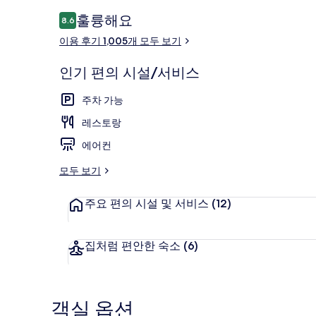
이
훌륭해요
8.6
10점 만점 중 8.6점.
용
이용 후기 1,005개 모두 보기
후
로비
기
인기 편의 시설/서비스
주차 가능
레스토랑
에어컨
모두 보기
주요 편의 시설 및 서비스
(12)
집처럼 편안한 숙소
(6)
객실 옵션