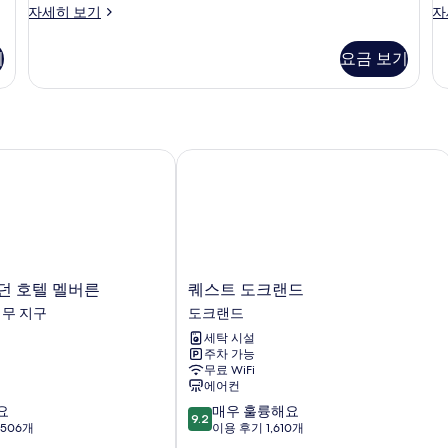
진
스
스
자세히 보기
자
탠
탠
모
다
다
기
요금 보기
두
드
드
트
트
보
윈
리
기
룸
플
자
룸
세
자
 호텔 멜버른
퀘스트 도크랜드
히
세
보
히
기
보
기
퀘
던 호텔 멜버른
퀘스트 도크랜드
스
업무 지구
도크랜드
트
세탁 시설
도
주차 가능
크
무료 WiFi
랜
에어컨
드
10
요
매우 훌륭해요
도
9.2
점
,506개
이용 후기 1,610개
크
만