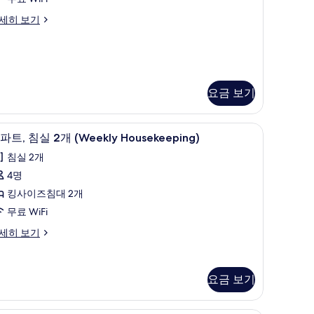
리
세히 보기
플
룸
Weekly
ousekeeping)
요금 보기
사
진
eekly
객실 내 금고, 책상, 암막 커튼, 방음 설비
아
모
usekeeping)
9
파트, 침실 2개 (Weekly Housekeeping)
파
두
침실 2개
,
보
4명
침
기
킹사이즈침대 2개
실
무료 WiFi
세히 보기
개
Weekly
ousekeeping)
요금 보기
사
진