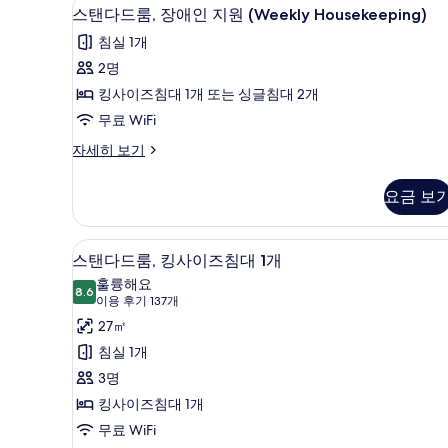
객실 내 금고, 책상, 암막 커튼, 
스
5
이
스탠다드룸, 장애인 지원 (Weekly Housekeeping)
개,
탠
즈
침실 1개
코
침
다
대
2명
너
드
1
킹사이즈침대 1개 또는 싱글침대 2개
(Weekly
개,
룸,
Housekeeping)
코
무료 WiFi
장
너
사
스
자세히 보기
(Weekly
애
탠
진
Housekeeping)
인
다
자
모
요금 보
드
세
지
두
룸,
히
원
장
보
보
객실 내 금고, 책상, 암막 커튼, 
스
9
애
스탠다드룸, 킹사이즈침대 1개
(Weekly
기
기
탠
인
Housekeeping)
훌륭해요
지
8.6
8.6점 만점 중 10점
다
(이
이용 후기 137개
사
원
용
드
27㎡
(Weekly
진
후
Housekeeping)
룸,
침실 1개
모
자
기
킹
3명
세
두
137
히
사
킹사이즈침대 1개
개)
보
보
이
무료 WiFi
기
기