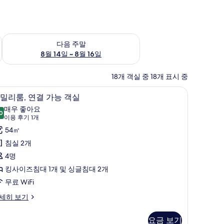
~ 8월 9일
다음 주말 예약 가능 여부 확인, 8월 14일 ~ 8월 16일
다음 주말
8월 14일 ~ 8월 16일
18개 객실 중 18개 표시 중
객실 내 금고, 책상, 암막 커튼, 방음 설비
패
10
밀리룸, 연결 가능 객실
밀
매우 좋아요
0
8.0점 만점 중 10점
리
(이
이용 후기 1개
용
,
54㎡
후
연
침실 2개
기
결
4명
1
가
킹사이즈침대 1개 및 싱글침대 2개
개)
능
무료 WiFi
객
세히 보기
실
요금 보기
사