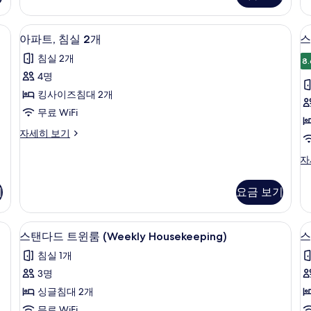
개,
킹
연
사
결
방음 설비
코
객실 내 금고, 책상, 암막 커튼, 방음 설비
아
10
이
가
아파트, 침실 2개
스
너
파
즈
능
침실 2개
침
객
8.
사
트,
대
실
4명
진
침
1
자
킹사이즈침대 2개
개,
세
모
실
룸
코
히
무료 WiFi
두
2
너
보
아
자세히 보기
자
개
기
보
파
세
사
기
트,
스
자
히
침
탠
진
보
실
다
기
모
기
요금 보기
2
드
개
두
룸,
자
장
방음 설비
보
객실 내 금고, 책상, 암막 커튼, 방음 설비
스
세
6
애
스탠다드 트윈룸 (Weekly Housekeeping)
스
기
히
탠
인
침실 1개
보
지
다
기
원
3명
드
자
싱글침대 2개
세
트
히
무료 WiFi