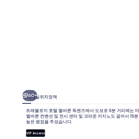
호
텔
멜
버
른
독
랜
즈
의
사
60+
소개
객실
위치
정책
진
트래블로지 호텔 멜버른 독랜즈에서 도보로 5분 거리에는 마
갤
멜버른 컨벤션 및 전시 센터 및 크라운 카지노도 걸어서 15
높은 평점을 주셨습니다.
러
리
VIP Access