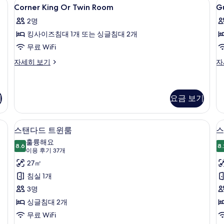
방음 설비
Corner
객실 내 금고, 책상, 암막 커튼, 방음 설비
G
능
(W
4
Corner King Or Twin Room
G
Housekeeping)
King
K
객
Ho
사
2명
실
자
Or
R
(Weekly
세
진
킹사이즈침대 1개 또는 싱글침대 2개
Twin
Housekeeping)
히
Room
모
무료 WiFi
자
보
세
사
기
두
Corner
G
자세히 보기
자
히
King
Ki
진
보
보
Or
R
모
기
기
Twin
자
두
Room
세
기
요금 보기
자
히
보
세
보
방음 설비
기
객실 내 금고, 책상, 암막 커튼, 방음 설비
스
히
기
14
스탠다드 트윈룸
스
보
탠
훌륭해요
기
8.6
8.
8.6점 만점 중 10점
다
(이
이용 후기 37개
용
드
27㎡
후
트
침실 1개
기
윈
3명
37
룸
싱글침대 2개
개)
사
무료 WiFi