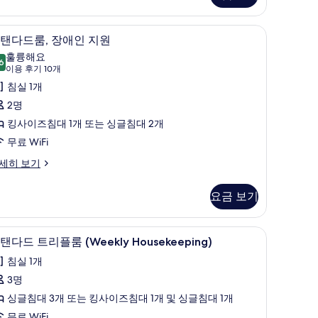
진
객실 내 금고, 책상, 암막 커튼, 방음 설비
스
모
9
탠다드룸, 장애인 지원
탠
두
훌륭해요
6
8.6점 만점 중 10점
다
(이
보
이용 후기 10개
용
드
침실 1개
기
후
,
2명
기
장
킹사이즈침대 1개 또는 싱글침대 2개
10
애
무료 WiFi
개)
인
세히 보기
지
요금 보기
원
사
객실 내 금고, 책상, 암막 커튼, 방음 설비
스
진
5
탠다드 트리플룸 (Weekly Housekeeping)
탠
모
침실 1개
다
두
3명
드
보
싱글침대 3개 또는 킹사이즈침대 1개 및 싱글침대 1개
트
기
무료 WiFi