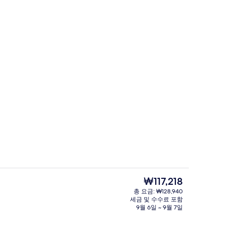
객실 내 금고, 책상, 암막 커튼, 방음 설
현
₩117,218
재
총 요금: ₩128,940
가
세금 및 수수료 포함
숙박 시설의 전망
격
9월 6일 ~ 9월 7일
은
₩117,218