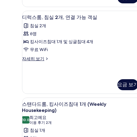
객실 내 금고, 책상, 암막 커튼, 
디
7
디럭스룸, 침실 2개, 연결 가능 객실
럭
침실 2개
스
6명
룸,
킹사이즈침대 1개 및 싱글침대 4개
침
무료 WiFi
실
디
자세히 보기
2
럭
개,
스
룸,
연
침
결
요금 보
실
2
가
개,
능
객실 내 금고, 책상, 암막 커튼, 
스
연
6
스탠다드룸, 킹사이즈침대 1개 (Weekly
객
결
탠
Housekeeping)
가
실
다
최고예요
능
10.0
10.0점 만점 중 10점
(이
이용 후기 2개
사
드
객
용
실
침실 1개
진
룸,
자
후