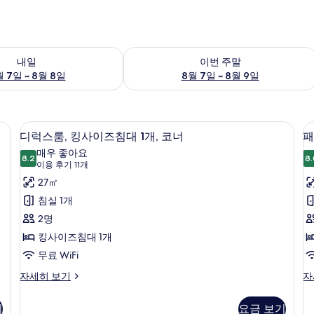
여부 확인, 8월 7일 ~ 8월 8일
이번 주말 예약 가능 여부 확인, 8월 7일 
내일
이번 주말
 7일 ~ 8월 8일
8월 7일 ~ 8월 9일
방음 설비
객실 내 금고, 책상, 암막 커튼, 방음 설비
디
6
디럭스룸, 킹사이즈침대 1개, 코너
패
럭
매우 좋아요
8.2
8.
8.2점 만점 중 10점
스
(이
이용 후기 11개
용
룸,
27㎡
룸
후
킹
침실 1개
기
사
2명
11
이
킹사이즈침대 1개
개)
즈
무료 WiFi
침
디
패
자세히 보기
자
럭
밀
대
스
리
기
요금 보기
1
룸,
룸,