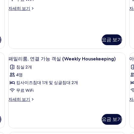
윈
보
스
스
자세히 보기
자
기
룸
탠
탠
(Weekly
다
다
드
드
Housekeeping)
(
트
트
사
H
윈
리
기
요금 보기
진
룸
플
(Weekly
룸
모
Housekeeping)
(W
방음 설비
객실 내 금고, 책상, 암막 커튼, 방음 설비
패
두
자
Ho
7
패밀리룸, 연결 가능 객실 (Weekly Housekeeping)
아
세
자
밀
보
침실 2개
히
세
리
트
기
보
히
4명
기
보
룸,
킹사이즈침대 1개 및 싱글침대 2개
기
연
무료 WiFi
2
결
패
아
자세히 보기
자
가
밀
파
(
능
리
트,
룸,
H
침
객
기
요금 보기
연
실
실
결
2
가
개
(Weekly