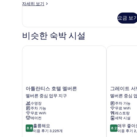
즈
스
자세히 보기
탠
침
다
요금 보
대
드
룸,
1
킹
비슷한 숙박 시설
개
사
사
이
즈
아틀란티스 호텔 멜버른
그레이트 서던
진
침
모
대
1
두
개
보
자
세
기
히
아
그
아틀란티스 호텔 멜버른
그레이트 서
보
틀
레
멜버른 중심 업무 지구
멜버른 중심 
기
란
이
수영장
주차 가능
티
트
주차 가능
무료 WiFi
스
서
무료 WiFi
레스토랑
호
던
에어컨
세탁 시설
텔
호
10
10
훌륭해요
매우 좋아
멜
텔
8.8
8.2
점
점
이용 후기 3,225개
이용 후기 2
버
멜
만
만