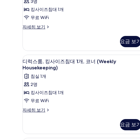
3명
모
킹
세
기
킹사이즈침대 1개
히
두
사
2
보
무료 WiFi
보
이
개)
기
스
자세히 보기
기
즈
탠
침
다
요금 보
드
대
룸,
1
킹
객실 내 금고, 책상, 암막 커튼, 
디
개
6
사
디럭스룸, 킹사이즈침대 1개, 코너 (Weekly
럭
이
(Weekly
Housekeeping)
즈
스
Housekeeping)
침실 1개
침
사
룸,
대
2명
1
진
킹
킹사이즈침대 1개
개
모
사
(Weekly
무료 WiFi
Housekeeping)
두
이
디
자세히 보기
자
보
즈
럭
세
스
기
히
침
요금 보
룸,
보
대
킹
기
사
1