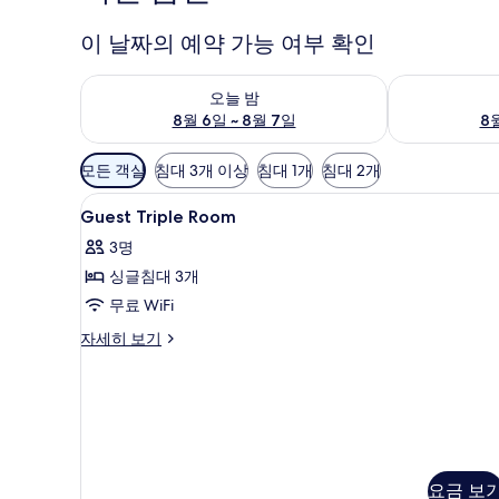
이 날짜의 예약 가능 여부 확인
오늘 밤 예약 가능 여부 확인, 8월 6일 ~ 8월 7일
내일 예약 가능 
오늘 밤
8월 6일 ~ 8월 7일
8월
객
모든 객실
침대 3개 이상
침대 1개
침대 2개
실
Guest
객실 내 금고, 책상, 암막 커튼, 
에
11
Guest Triple Room
Triple
사
3명
Room
용
싱글침대 3개
사
가
무료 WiFi
능
진
한
모
Guest
자세히 보기
필
Triple
두
Room
터
보
자
세
기
히
보
기
요금 보