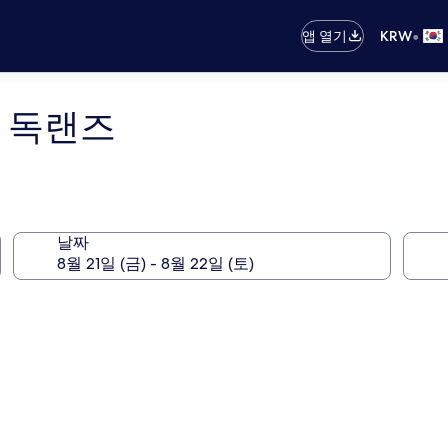
•
앱 열기
KRW
 독랜즈
날짜