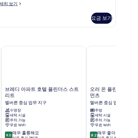
사
세히 보기
진
요금 보기
모
두
보
기
브레디 아파트 호텔 플린더스 스트리트
오러 온 플린더스 서비
브
오
브레디 아파트 호텔 플린더스 스트
오러 온 플린더스 서
레
러
리트
먼츠
디
온
멜버른 중심 업무 지구
멜버른 중심 업무 지구
아
플
파
수영장
린
주방
세탁 시설
세탁 시설
트
더
주차 가능
주차 가능
호
스
무료 WiFi
무료 WiFi
텔
서
10
10
플
매우 훌륭해요
비
매우 좋아요
9.0
8.2