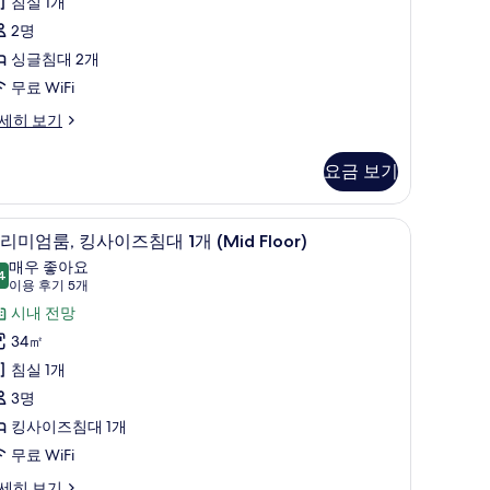
,
침실 1개
기
싱
2명
9
글
싱글침대 2개
개)
침
무료 WiFi
대
세히 보기
개
요금 보기
사
바 품목, 객실 내 금고
진
프리미엄룸, 킹사이즈침대 1개 (Mid Floor) |
프
6
리미엄룸, 킹사이즈침대 1개 (Mid Floor)
모
리
매우 좋아요
4
두
8.4점 만점 중 10점
미
(이
이용 후기 5개
용
보
엄
시내 전망
후
기
,
34㎡
기
킹
침실 1개
5
사
3명
개)
이
킹사이즈침대 1개
즈
무료 WiFi
침
세히 보기