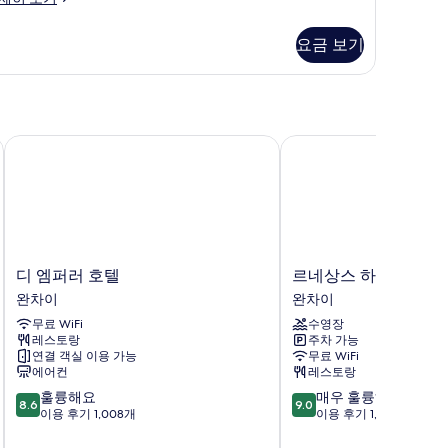
대
요금 보기
개
Mid
loor)
사
디 엠퍼러 호텔
르네상스 하버 뷰 호텔 
진
모
두
id
보
oor)
기
디
르
디 엠퍼러 호텔
르네상스 하버 뷰 호텔
엠
네
완차이
완차이
퍼
상
무료 WiFi
수영장
러
스
레스토랑
주차 가능
호
하
연결 객실 이용 가능
무료 WiFi
텔
버
에어컨
레스토랑
완
뷰
10
10
훌륭해요
매우 훌륭해요
차
호
8.6
9.0
점
점
이용 후기 1,008개
이용 후기 1,005개
이
텔
만
만
홍