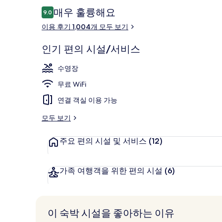
진
이
매우 훌륭해요
9.0
10점 만점 중 9.0점.
갤
용
이용 후기 1,004개 모두 보기
후
러
야외 수영장
기
인기 편의 시설/서비스
리
수영장
무료 WiFi
연결 객실 이용 가능
모두 보기
주요 편의 시설 및 서비스
(12)
가족 여행객을 위한 편의 시설
(6)
이 숙박 시설을 좋아하는 이유