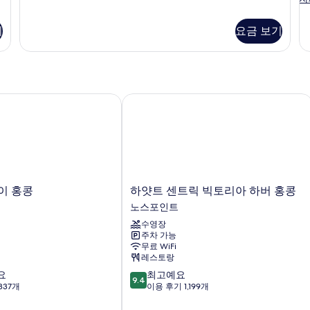
룸,
리
1
킹
미
개
기
요금 보기
1
사
엄
사
이
룸,
즈
킹
진
(
침
사
F
모
대
이
1
즈
 홍콩
하얏트 센트릭 빅토리아 하버 홍콩
두
개
침
보
자
대
세
1
기
히
개
보
(M
기
Fl
자
하
이 홍콩
하얏트 센트릭 빅토리아 하버 홍콩
세
얏
노스포인트
히
트
보
수영장
센
기
주차 가능
트
무료 WiFi
릭
레스토랑
빅
10
요
최고예요
토
9.4
점
337개
이용 후기 1,199개
리
만
아