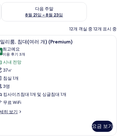
~ 8월 16일
다음 주말 예약 가능 여부 확인, 8월 21일 ~ 8월 23일
다음 주말
8월 21일 ~ 8월 23일
12개 객실 중 12개 표시 중
바 품목, 객실 내 금고
패밀리룸, 침대(여러 개) (Premium) | 고급 
패
5
밀리룸, 침대(여러 개) (Premium)
밀
최고예요
4
9.4점 만점 중 10점
리
(이
이용 후기 3개
용
,
시내 전망
후
침
37㎡
기
대
침실 1개
3
여
3명
개)
러
킹사이즈침대 1개 및 싱글침대 1개
)
무료 WiFi
Premium)
세히 보기
사
진
요금 보기
모