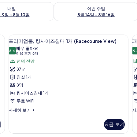
여부 확인, 8월 9일 ~ 8월 10일
이번 주말 예약 가능 여부 확인, 8월 14일 
내일
이번 주말
 9일 ~ 8월 10일
8월 14일 ~ 8월 16일
료 미니바 품목, 객실 내 금고
고급 침구, 오리/거위털 이불, 무료 미니
프
5
프리미엄룸, 킹사이즈침대 1개 (Racecourse View)
패
리
매우 좋아요
8.4
9.
8.4점 만점 중 10점
미
(이
이용 후기 6개
용
엄
언덕 전망
룸
후
룸,
37㎡
기
킹
침실 1개
6
사
3명
(
개)
이
킹사이즈침대 1개
즈
무료 WiFi
개
(
침
프
패
자세히 보기
자
리
밀
대
미
리
기
요금 보기
1
엄
룸,
개
룸,
침