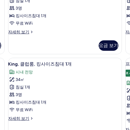
룸,
침실 1개
룸
히
Floor)
기
기
보
킹
3명
자
18
기
세
사
킹사이즈침대 1개
개)
히
이
무료 WiFi
보
기
즈
스
스
자세히 보기
자
탠
탠
2
침
다
다
기
요금 보기
대
드
드
룸,
룸,
1
킹
싱
개
King,
고급 침구, 오리/거위털 이불, 무료 미니
4
사
글
King, 클럽룸, 킹사이즈침대 1개
프
클
사
이
침
시내 전망
즈
대
8.
럽
진
침
2
34㎡
룸,
모
대
개
침실 1개
1
자
킹
두
룸
개
세
3명
사
보
자
히
킹사이즈침대 1개
세
이
보
기
무료 WiFi
히
기
즈
보
King,
자세히 보기
침
기
클
대
럽
프
자