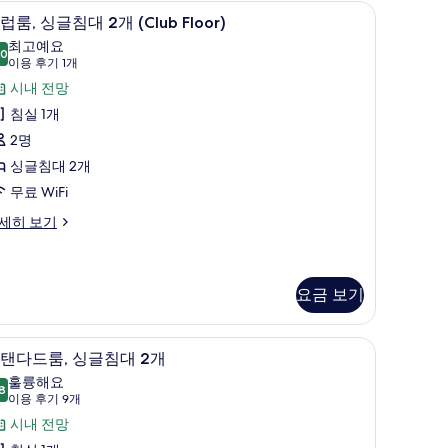
바 품목, 객실 내 금고
두
고급 침구, 오리/거위털 이불, 무료 미니바 품목,
클
6
여
럽룸, 싱글침대 2개 (Club Floor)
보
럽
최고예요
)
.0
기
10.0점 만점 중 10점
,
(이
이용 후기 1개
remium)
용
싱
시내 전망
후
글
침실 1개
기
침
2명
1
대
싱글침대 2개
개)
무료 WiFi
개
세히 보기
Club
loor)
사
요금 보기
진
모
고급 침구, 오리/거위털 이불, 무료 미니바 품목,
스
5
탠다드룸, 싱글침대 2개
두
탠
훌륭해요
lub
보
8
8.8점 만점 중 10점
다
(이
이용 후기 9개
oor)
기
용
드
시내 전망
후