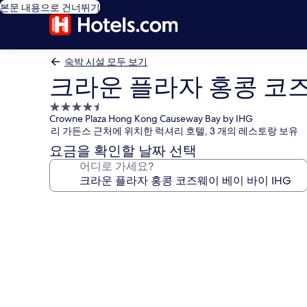
본문 내용으로 건너뛰기
숙박 시설 모두 보기
크라운 플라자 홍콩 코즈
4.5
Crowne Plaza Hong Kong Causeway Bay by IHG
성
리 가든스 근처에 위치한 럭셔리 호텔, 3 개의 레스토랑 보유
급
요금을 확인할 날짜 선택
숙
어디로 가세요?
박
시
설
크
라
운
플
라