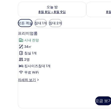
오늘 밤 예약 가능 여부 확인, 8월 8일 ~ 8월 9일
내일 예약 가능 
오늘 밤
8월 8일 ~ 8월 9일
8월
객
모든 객실
침대 1개
침대 2개
실
고급 침구, 오리/거위털 이불, 무
프
에
5
프리미엄룸
리
사
시내 전망
용
미
34㎡
가
엄
침실 1개
능
룸
한
2명
사
필
킹사이즈침대 1개
진
터
무료 WiFi
모
프
자세히 보기
두
리
보
미
엄
기
룸
요금 보
자
세
히