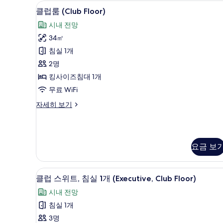
고급 침구, 오리/거위털 이불, 무
클
보
4
클럽룸 (Club Floor)
기
럽
시내 전망
룸
34㎡
(Club
침실 1개
Floor)
2명
사
킹사이즈침대 1개
진
무료 WiFi
모
클
자세히 보기
두
럽
보
룸
(Club
기
Floor)
요금 보
자
세
히
클럽 스위트, 침실 1개 (Executi
클
보
8
클럽 스위트, 침실 1개 (Executive, Club Floor)
기
럽
시내 전망
스
침실 1개
위
3명