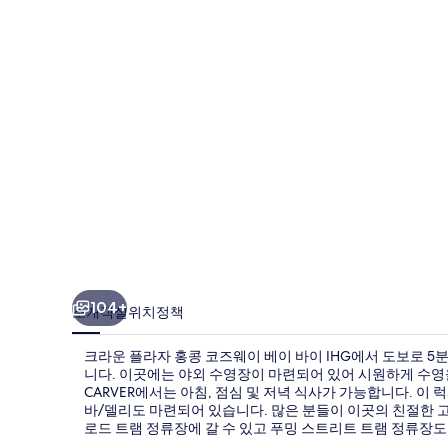
자
홍
콩
코
즈
웨
이
베
이
바
104+
소개
객실
위치
정책
이
크라운 플라자 홍콩 코즈웨이 베이 바이 IHG에서 도보로 5
IHG
니다. 이곳에는 야외 수영장이 마련되어 있어 시원하게 수영을
의
CARVER에서는 아침, 점심 및 저녁 식사가 가능합니다. 이 
바/델리도 마련되어 있습니다. 많은 분들이 이곳의 친절한 
사
로드 트램 정류장에 갈 수 있고 푸밍 스트리트 트램 정류장도