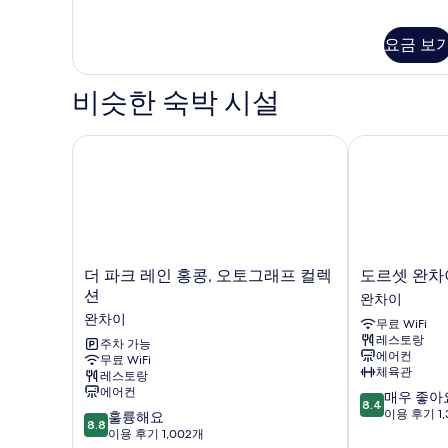
다
기
드
룸
요금 보
자
세
비슷한 숙박 시설
히
보
기
더 파크 레인 홍콩, 오토그래프 컬렉션
도르셋 완차이
더
도
더 파크 레인 홍콩, 오토그래프 컬렉
도르셋 완차
파
르
션
완차이
크
셋
완차이
무료 WiFi
레
완
레스토랑
인
주차 가능
차
에어컨
무료 WiFi
홍
이
체육관
레스토랑
콩,
홍
에어컨
10
매우 좋아
오
콩
8.4
점
이용 후기 1,
10
토
훌륭해요
완
8.8
만
점
그
이용 후기 1,002개
차