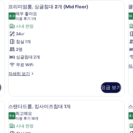
킹
대
(Racecourse
료 미니바 품목, 객실 내 금고
고급 침구, 오리/거위털 이불, 무료 미니
프
4
사
(
프리미엄룸, 싱글침대 2개 (Mid Floor)
클
View)
리
이
러
매우 좋아요
사
즈
8.0
개
10
8.0점 만점 중 10점
미
룸
(이
이용 후기 1개
침
(P
진
용
엄
시내 전망
대
자
모
후
1
세
룸,
34㎡
개
히
기
두
싱
침실 1개
(Racecourse
보
1
보
View)
기
글
2명
개)
자
기
2
침
싱글침대 2개
세
히
대
무료 WiFi
클
자
보
럽
(
2
프
자세히 보기
기
룸,
F
리
개
싱
미
(Mid
글
기
요금 보기
엄
침
Floor)
룸,
대
싱
사
ve, Club Floor) | 고급 침구, 오리/거위털 이불, 무료 미니바 품목, 객실 내 금고
객실에서 보이는 전망
스
2
6
글
스탠다드룸, 킹사이즈침대 1개
스
진
개
탠
침
최고예요
(C
모
대
9.6
8.
9.6점 만점 중 10점
다
(이
이용 후기 18개
Fl
2
두
자
용
드
시내 전망
개
세
보
후
(Mid