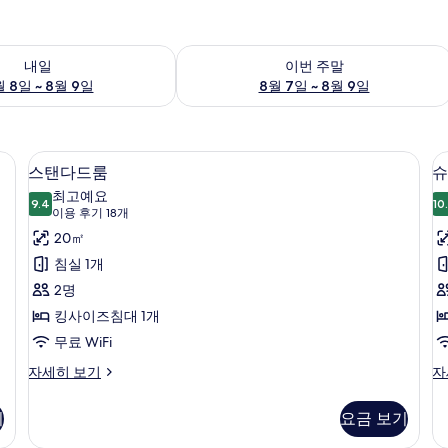
여부 확인, 8월 8일 ~ 8월 9일
이번 주말 예약 가능 여부 확인, 8월 7일 
내일
이번 주말
 8일 ~ 8월 9일
8월 7일 ~ 8월 9일
미판, 무료 WiFi
미니바, 객실 내 금고, 다리미/다리미판, 
스
20
스탠다드룸
슈
탠
최고예요
9.4
10
9.4점 만점 중 10점
다
(이
이용 후기 18개
용
드
20㎡
후
룸
침실 1개
룸
기
사
2명
18
진
킹사이즈침대 1개
개)
모
무료 WiFi
두
스
슈
자세히 보기
자
탠
피
보
다
리
기
요금 보기
기
드
어
룸
룸,