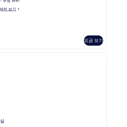
무료 WiFi
글
세히 보기
룸
Hox
ouse)
사
진
요금 보기
ox
모
use)
두
보
기
실