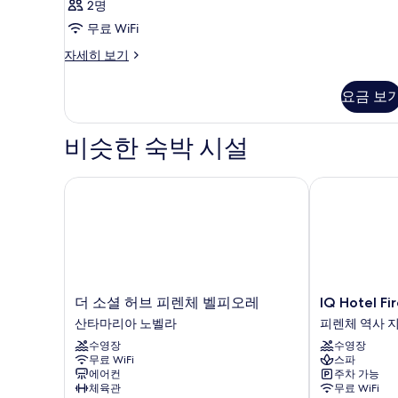
2명
무료 WiFi
객
자세히 보기
실
자
요금 보
세
히
보
비슷한 숙박 시설
기
더 소셜 허브 피렌체 벨피오레
IQ Hotel Fire
더
IQ
더 소셜 허브 피렌체 벨피오레
IQ Hotel Fi
소
Hotel
산타마리아 노벨라
피렌체 역사 
셜
Firenze
수영장
수영장
허
피
무료 WiFi
스파
브
렌
에어컨
주차 가능
피
체
체육관
무료 WiFi
렌
역