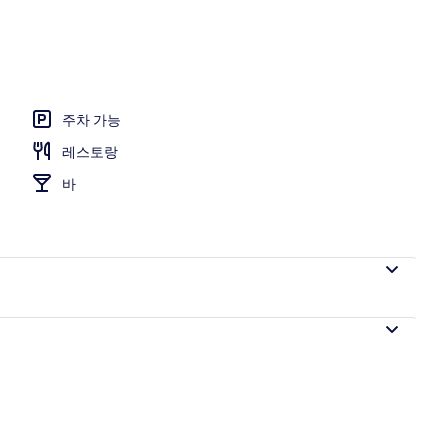
내 금고, 다리미/다리미판, 무료 WiFi
주차 가능
레스토랑
바