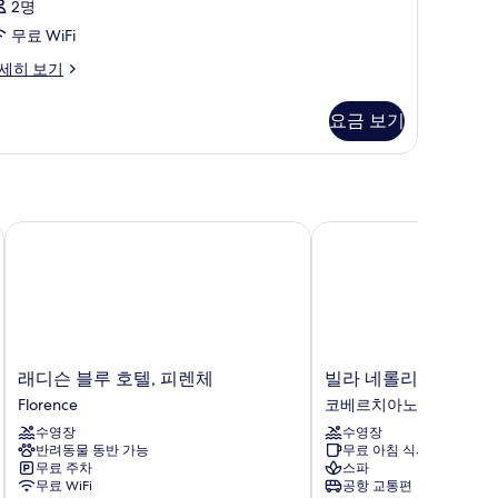
2명
무료 WiFi
세히 보기
요금 보기
래디슨 블루 호텔, 피렌체
빌라 네롤리
래
빌
래디슨 블루 호텔, 피렌체
빌라 네롤리
디
라
Florence
코베르치아노
슨
네
수영장
수영장
블
롤
반려동물 동반 가능
무료 아침 식사
루
리
무료 주차
스파
호
코
무료 WiFi
공항 교통편
텔,
베