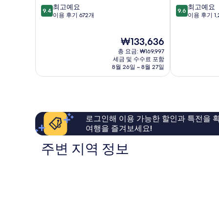
10
10
최고예요
최고예요
체
사
9.4
9.6
점
점
이용 후기 672개
이용 후기 1,
벨
지
만
만
피
구
점
점
오
현
₩133,636
중
중
레
재
9.4
9.6
산
총 요금: ₩169,997
요
점,
점,
세금 및 수수료 포함
타
금
8월 26일 ~ 8월 27일
최
최
마
₩133,636
고
고
리
예
예
아
요,
요,
노
이
이
벨
용
용
라
로그인해 이용 가능한 할인과 특전을 확
후
후
여행을 즐겨보세요!
기
기
672
1,261
주변 지역 정보
개
개