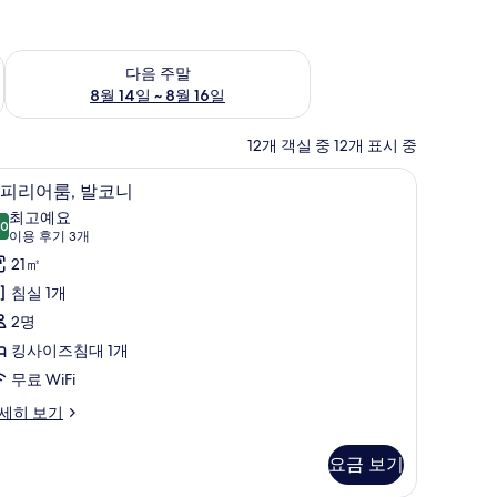
~ 8월 9일
다음 주말 예약 가능 여부 확인, 8월 14일 ~ 8월 16일
다음 주말
8월 14일 ~ 8월 16일
12개 객실 중 12개 표시 중
무료 WiFi
미니바, 객실 내 금고, 다리미/다리미판, 무료 Wi
슈
28
피리어룸, 발코니
피
최고예요
.0
10.0점 만점 중 10점
리
(이
이용 후기 3개
용
어
21㎡
후
,
침실 1개
기
발
2명
3
코
킹사이즈침대 1개
개)
니
무료 WiFi
사
세히 보기
진
요금 보기
모