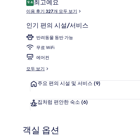
이
최고예요
9.4
10점 만점 중 9.4점.
용
이용 후기 327개 모두 보기
후
기
미니바, 객실 
인기 편의 시설/서비스
반려동물 동반 가능
무료 WiFi
에어컨
모두 보기
주요 편의 시설 및 서비스
(9)
집처럼 편안한 숙소
(6)
객실 옵션