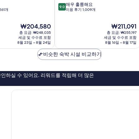
10
매우 훌륭해요
오
9.0
점
261개
이용 후기 1,009개
니
만
피
점
렌
현
현
₩204,580
₩211,091
중
체
재
재
9.0
총 요금: ₩248,035
역
총 요금: ₩255,197
요
요
점,
세금 및 수수료 포함
세금 및 수수료 포함
사
금
금
8월 23일 ~ 8월 24일
8월 16일 ~ 8월 17일
매
지
₩204,580
₩211,091
우
구
비슷한 숙박 시설 비교하기
훌
륭
해
요,
인하실 수 있어요. 리워드를 적립해 더 많은
이
용
후
기
1,009
개