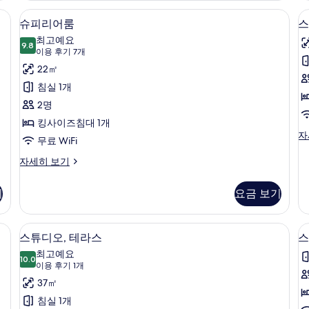
자
발
미판, 무료 WiFi
미니바, 객실 내 금고, 다리미/다리미판, 
슈
26
세
코
슈피리어룸
스
피
히
니
최고예요
보
9.8
자
9.8점 만점 중 10점
리
(이
이용 후기 7개
기
세
용
어
22㎡
히
후
보
룸
침실 1개
기
기
사
2명
7
진
킹사이즈침대 1개
개)
스
자
모
무료 WiFi
튜
두
디
슈
자세히 보기
오
피
보
자
리
기
요금 보기
기
세
어
히
룸
보
자
내 금고, 다리미/다리미판, 무료 WiFi
미니바, 객실 내 금고, 다리미/다리미판, 
스
기
16
세
스튜디오, 테라스
스
튜
히
최고예요
보
10.0
10.0점 만점 중 10점
디
(이
이용 후기 1개
기
용
오,
37㎡
후
테
침실 1개