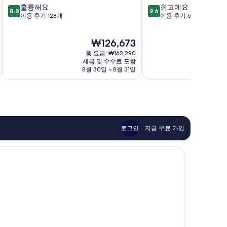
10
10
훌륭해요
최고예요
피
르
8.8
9.6
점
점
이용 후기 128개
이용 후기 649개
렌
치
만
만
체
아
점
점
Florence
노
현
₩126,673
중
중
재
8.8
9.6
총 요금: ₩162,290
요
점,
점,
세금 및 수수료 포함
금
8월 30일 ~ 8월 31일
8
훌
최
₩126,673
륭
고
해
예
요,
요,
이
이
용
용
후
후
로그인
지금 무료 가입
기
기
128
649
개
개