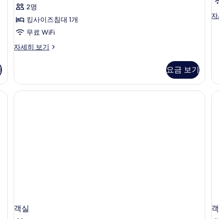
기
라
2명
1
스
자
스
킹사이즈침대 1개
개)
탠
(
사
무료 WiFi
다
드
H
진
스
자세히 보기
싱
튜
모
글
디
룸
기
요금 보기
두
오,
(H
테
보
Ho
라
자
기
스
세
자
히
세
보
히
기
보
기
객실
객