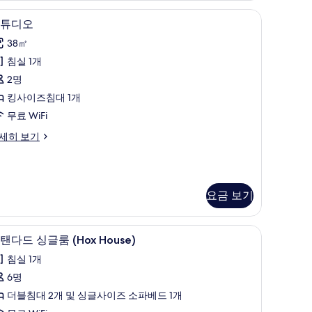
두
무료 WiFi
미니바, 객실 내 금고, 다리미/다리미판, 무료 Wi
스
보
17
튜디오
튜
기
38㎡
디
침실 1개
오
2명
사
킹사이즈침대 1개
진
무료 WiFi
모
세히 보기
두
보
기
요금 보기
무료 WiFi
스탠다드 싱글룸 (Hox House) | 전용 주방 | 
스
9
탠다드 싱글룸 (Hox House)
탠
침실 1개
다
6명
드
더블침대 2개 및 싱글사이즈 소파베드 1개
싱