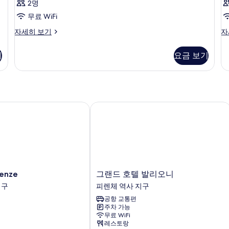
2명
무료 WiFi
객
객
자세히 보기
자
실
실
자
자
기
요금 보기
세
세
히
히
보
보
기
기
nze
그랜드 호텔 발리오니
그
renze
그랜드 호텔 발리오니
랜
지구
피렌체 역사 지구
드
공항 교통편
호
주차 가능
텔
무료 WiFi
발
레스토랑
리