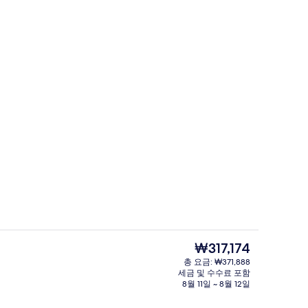
내)
야외 식당
현
₩317,174
재
총 요금: ₩371,888
가
세금 및 수수료 포함
내)
다이닝
격
8월 11일 ~ 8월 12일
은
₩317,174