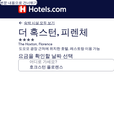
본문 내용으로 건너뛰기
숙박 시설 모두 보기
더 혹스턴, 피렌체
4.0
The Hoxton, Florence
성
도오모 광장 근처에 위치한 호텔, 레스토랑 이용 가능
급
요금을 확인할 날짜 선택
숙
어디로 가세요?
박
시
설
더
혹
스
턴,
피