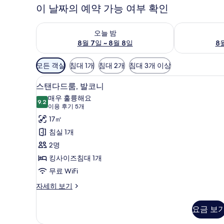
이 날짜의 예약 가능 여부 확인
오늘 밤 예약 가능 여부 확인, 8월 7일 ~ 8월 8일
내일 예약 가능 
오늘 밤
8월 7일 ~ 8월 8일
8월
객
모든 객실
침대 1개
침대 2개
침대 3개 이상
실
미니바, 객실 내 금고, 다리미/다리
스
에
14
스탠다드룸, 발코니
탠
사
매우 훌륭해요
9.2
용
9.2점 만점 중 10점
다
(이
이용 후기 5개
가
용
드
17㎡
능
후
룸,
침실 1개
한
기
발
2명
필
5
코
킹사이즈침대 1개
터
개)
니
무료 WiFi
사
스
자세히 보기
탠
진
다
요금 보
모
드
룸,