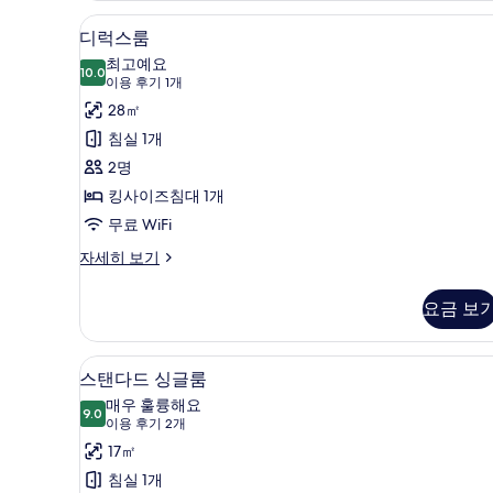
두
발
미니바, 객실 내 금고, 다리미/다리
디
보
16
코
디럭스룸
럭
니
기
최고예요
자
10.0
10.0점 만점 중 10점
스
(이
이용 후기 1개
세
용
룸
28㎡
히
후
보
사
침실 1개
기
기
진
2명
1
모
킹사이즈침대 1개
개)
두
무료 WiFi
보
디
자세히 보기
럭
기
스
요금 보
룸
자
세
스탠다드 싱글룸 | 미니바, 객실 
스
7
히
스탠다드 싱글룸
탠
보
매우 훌륭해요
기
9.0
9.0점 만점 중 10점
다
(이
이용 후기 2개
용
드
17㎡
후
싱
침실 1개