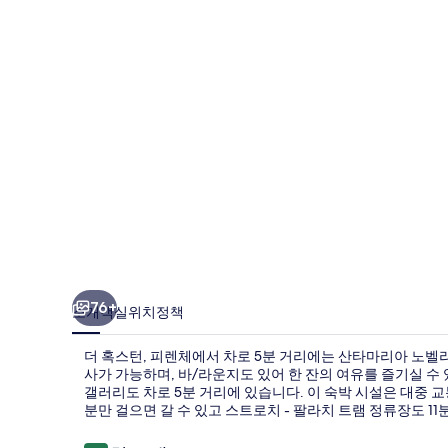
렌
체
의
사
진
갤
러
리
76+
소개
객실
위치
정책
더 혹스턴, 피렌체에서 차로 5분 거리에는 산타마리아 노벨라
사가 가능하며, 바/라운지도 있어 한 잔의 여유를 즐기실 수
갤러리도 차로 5분 거리에 있습니다. 이 숙박 시설은 대중 
분만 걸으면 갈 수 있고 스트로치 - 팔라치 트램 정류장도 11