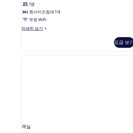
기
글
1명
2
룸
퀸사이즈침대 1개
개)
사
무료 WiFi
진
스
자세히 보기
탠
모
다
요금 보
두
드
싱
보
글
기
룸
자
세
히
보
기
객실