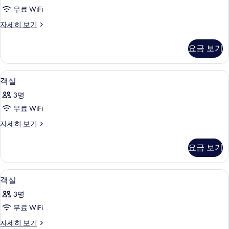
사
-
무료 WiFi
진
진
Not
객
자세히 보기
모
Connecting)
모
실
자
두
두
자
세
요금 보기
보
세
히
보
히
보
기
기
보
기
객실 내 금고, 다리미/다리미판, 무료 Wi
객
5
기
객실
실
3명
사
무료 WiFi
진
객
자세히 보기
모
실
두
자
요금 보기
세
보
히
기
보
객실 내 금고, 다리미/다리미판, 무료 Wi
객
5
기
객실
실
3명
사
무료 WiFi
진
객
자세히 보기
모