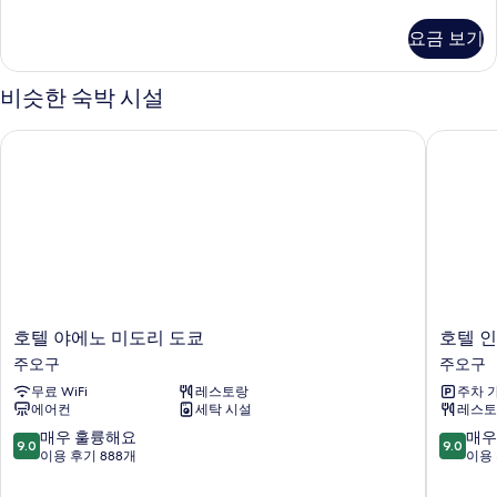
실
두
자
요금 보기
세
보
히
기
보
비슷한 숙박 시설
기
호텔 야에노 미도리 도쿄
호텔 인
호
호
호텔 야에노 미도리 도쿄
호텔 
텔
텔
주오구
주오구
야
인
무료 WiFi
레스토랑
주차 
에
터
에어컨
세탁 시설
레스토
노
게
미
이
10
10
매우 훌륭해요
매우
9.0
9.0
도
트
점
점
이용 후기 888개
이용 
리
도
만
만
도
쿄
점
점