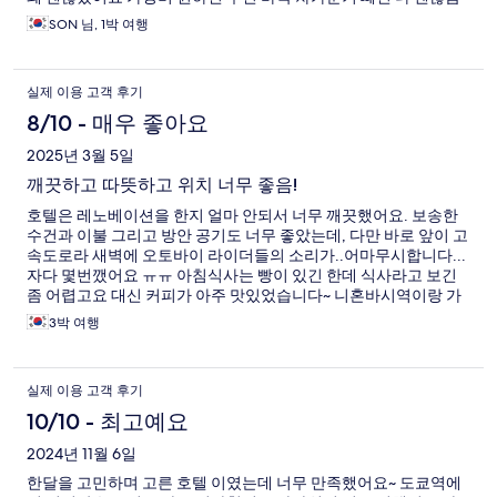
SON 님, 1박 여행
실제 이용 고객 후기
8/10 - 매우 좋아요
2025년 3월 5일
깨끗하고 따뜻하고 위치 너무 좋음!
호텔은 레노베이션을 한지 얼마 안되서 너무 깨끗했어요. 보송한
수건과 이불 그리고 방안 공기도 너무 좋았는데, 다만 바로 앞이 고
속도로라 새벽에 오토바이 라이더들의 소리가..어마무시합니다...
자다 몇번깼어요 ㅠㅠ 아침식사는 빵이 있긴 한데 식사라고 보긴
좀 어렵고요 대신 커피가 아주 맛있었습니다~ 니혼바시역이랑 가
까워서 여기저기 이동하기 너어어어어무 훌륭했어요!! 도쿄역이
3박 여행
랑도 가깝고 긴자도 도보 이동 가능해서 너무 좋았습니다~! 다음에
또 가게 될거 같아용
실제 이용 고객 후기
10/10 - 최고예요
2024년 11월 6일
한달을 고민하며 고른 호텔 이였는데 너무 만족했어요~ 도쿄역에