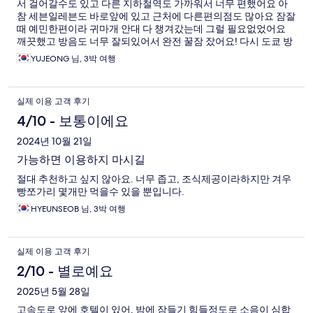
서 걸어갈수도 있고 다른 지하철역도 가까워서 너무 편했어요 아
참 세븐일레븐도 바로앞에 있고 근처에 다른편의점도 많아요 잠잘
때 예민한편이라 귀마개 안대 다 챙겨갔는데 그럴 필요없었어요
깨끗했고 방음도 너무 잘되있어서 완전 꿀잠 잤어요! 다시 도쿄 방
문 하면 또 가고 싶습니다!!
YUJEONG 님, 3박 여행
실제 이용 고객 후기
4/10 - 보통이에요
2024년 10월 21일
가능하면 이용하지 마시길
절대 추천하고 싶지 않아요. 너무 좁고, 조식제공이라하지만 겨우
빵쪼가리 몇개만 먹을수 있을 뿐입니다.
HYEUNSEOB 님, 3박 여행
실제 이용 고객 후기
2/10 - 별로예요
2025년 5월 28일
고속도로 앞에 호텔이 있어. 밤에 잠들기 힘들정도로 소음이 심합