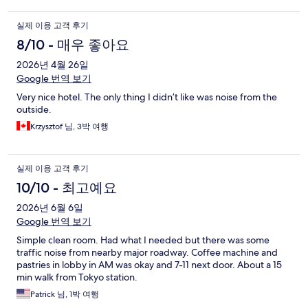
실제 이용 고객 후기
8/10 - 매우 좋아요
2026년 4월 26일
Google 번역 보기
Very nice hotel. The only thing I didn’t like was noise from the
outside.
Krzysztof 님, 3박 여행
실제 이용 고객 후기
10/10 - 최고예요
2026년 6월 6일
Google 번역 보기
Simple clean room. Had what I needed but there was some
traffic noise from nearby major roadway. Coffee machine and
pastries in lobby in AM was okay and 7-11 next door. About a 15
min walk from Tokyo station.
Patrick 님, 1박 여행