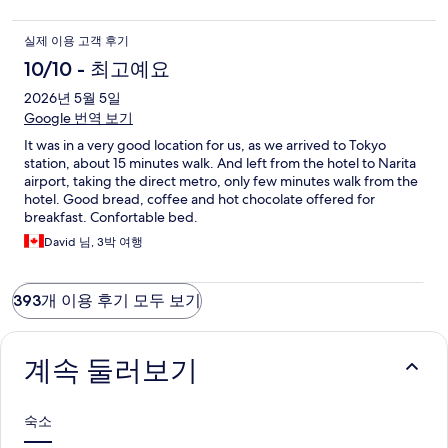
실제 이용 고객 후기
10/10 - 최고예요
2026년 5월 5일
Google 번역 보기
It was in a very good location for us, as we arrived to Tokyo
station, about 15 minutes walk. And left from the hotel to Narita
airport, taking the direct metro, only few minutes walk from the
hotel. Good bread, coffee and hot chocolate offered for
breakfast. Confortable bed.
David 님, 3박 여행
393개 이용 후기 모두 보기
계속 둘러보기
숙소