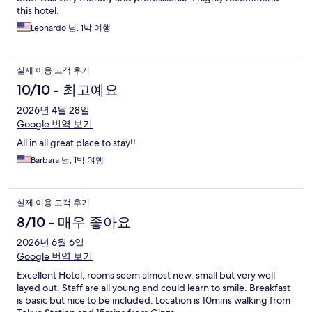
this hotel.
Leonardo 님, 1박 여행
실제 이용 고객 후기
10/10 - 최고예요
2026년 4월 28일
Google 번역 보기
All in all great place to stay!!
Barbara 님, 1박 여행
실제 이용 고객 후기
8/10 - 매우 좋아요
2026년 6월 6일
Google 번역 보기
Excellent Hotel, rooms seem almost new, small but very well
layed out. Staff are all young and could learn to smile. Breakfast
is basic but nice to be included. Location is 10mins walking from