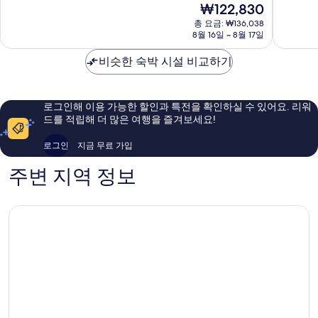
현
₩122,830
쿄
교
중
중
재
주
총 요금: ₩136,038
바
9.0
9.0
요
8월 16일 ~ 8월 17일
오
시
점,
점,
금
구
주
매
매
₩122,830
비슷한 숙박 시설 비교하기
오
우
우
구
훌
훌
륭
륭
해
해
로그인해 이용 가능한 할인과 특전을 확인하실 수 있어요. 리워
요,
요,
드를 적립해 더 많은 여행을 즐겨보세요!
이
이
용
용
로그인
지금 무료 가입
후
후
기
기
주변 지역 정보
888
2,022
개
개