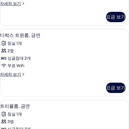
트
자세히 보기
진
윈
모
룸,
요금 보기
금
두
연
보
자
디럭스 트윈룸, 금연 | 객실 내 금고, 다리
디
3
세
디럭스 트윈룸, 금연
기
럭
히
침실 1개
보
스
기
2명
트
싱글침대 2개
윈
무료 WiFi
룸,
디
자세히 보기
금
럭
연
스
요금 보기
트
사
윈
진
룸,
트리플룸, 금연 | 객실 내 금고, 다리미/다
트
5
금
트리플룸, 금연
모
리
연
두
침실 1개
자
플
세
보
3명
룸,
히