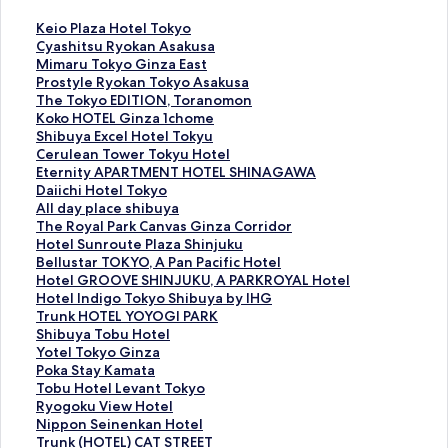
K
Keio Plaza Hotel Tokyo
e
C
Cyashitsu Ryokan Asakusa
i
y
M
Mimaru Tokyo Ginza East
o
a
i
P
Prostyle Ryokan Tokyo Asakusa
P
s
m
r
T
The Tokyo EDITION, Toranomon
l
h
a
o
h
K
Koko HOTEL Ginza 1chome
a
i
r
s
e
o
S
Shibuya Excel Hotel Tokyu
z
t
u
t
T
k
h
C
Cerulean Tower Tokyu Hotel
a
s
T
y
o
o
i
e
E
Eternity APARTMENT HOTEL SHINAGAWA
H
u
o
l
k
H
b
r
t
D
Daiichi Hotel Tokyo
o
R
k
e
y
O
u
u
e
a
A
All day place shibuya
t
y
y
R
o
T
y
l
r
i
l
T
The Royal Park Canvas Ginza Corridor
e
o
o
y
E
E
a
e
n
i
l
h
H
Hotel Sunroute Plaza Shinjuku
l
k
G
o
D
L
E
a
i
c
d
e
o
B
Bellustar TOKYO, A Pan Pacific Hotel
T
a
i
k
I
G
x
n
t
h
a
R
t
e
H
Hotel GROOVE SHINJUKU, A PARKROYAL Hotel
o
n
n
a
T
i
c
T
y
i
y
o
e
l
o
H
Hotel Indigo Tokyo Shibuya by IHG
k
A
z
n
I
n
e
o
A
H
p
y
l
l
t
o
T
Trunk HOTEL YOYOGI PARK
y
s
a
T
O
z
l
w
P
o
l
a
S
u
e
t
r
S
Shibuya Tobu Hotel
o
a
E
o
N
a
H
e
A
t
a
l
u
s
l
e
u
h
Y
Yotel Tokyo Ginza
페
k
a
k
,
1
o
r
R
e
c
P
n
t
G
l
n
i
o
P
Poka Stay Kamata
이
u
s
y
T
c
t
T
T
l
e
a
r
a
R
I
k
b
t
o
T
Tobu Hotel Levant Tokyo
지
s
t
o
o
h
e
o
M
T
s
r
o
r
O
n
H
u
e
k
o
R
Ryogoku View Hotel
를
a
페
A
r
o
l
k
E
o
h
k
u
T
O
d
O
y
l
a
b
y
N
Nippon Seinenkan Hotel
여
페
이
s
a
m
T
y
N
k
i
C
t
O
V
i
T
a
T
S
u
o
i
T
Trunk (HOTEL) CAT STREET