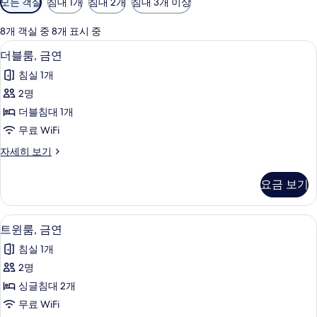
모든 객실
침대 1개
침대 2개
침대 3개 이상
실
에
8개 객실 중 8개 표시 중
사
더블룸, 금연 | 객실 내 금고, 다리미/다리
더
4
더블룸, 금연
용
블
가
침실 1개
룸,
능
2명
금
한
더블침대 1개
연
필
무료 WiFi
터
사
더
자세히 보기
진
블
모
룸,
요금 보기
금
두
연
보
자
객실 내 금고, 다리미/다리미판, 무료 Wi
트
4
세
트윈룸, 금연
기
윈
히
침실 1개
보
룸,
기
2명
금
싱글침대 2개
연
무료 WiFi
사