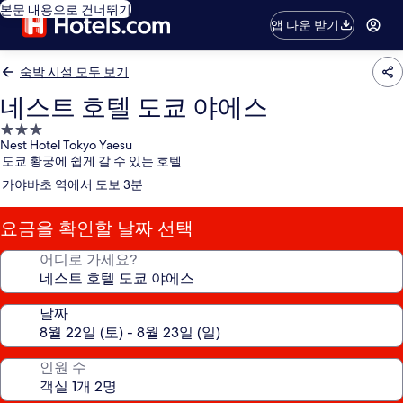
본문 내용으로 건너뛰기
앱 다운 받기
숙박 시설 모두 보기
네스트 호텔 도쿄 야에스
3.0
Nest Hotel Tokyo Yaesu
성
도쿄 황궁에 쉽게 갈 수 있는 호텔
급
가야바초 역에서 도보 3분
숙
박
요금을 확인할 날짜 선택
시
설
어디로 가세요?
날짜
인원 수