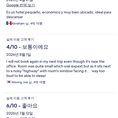
Google 번역 보기
Es un hotel pequeño, económico y muy bien ubicado, ideal para
descansar
Abraham 님, 4박 여행
실제 이용 고객 후기
4/10 - 보통이에요
2026년 8월 1일
I will not book again in my next trip even though it's near the
office. Room was quite small which was expext but as it sits next
to a noisy "highway" with room's window facing it.... way too
loud to be able to sleep!
Woong Joe 님, 4박 여행
실제 이용 고객 후기
6/10 - 좋아요
2026년 7월 12일