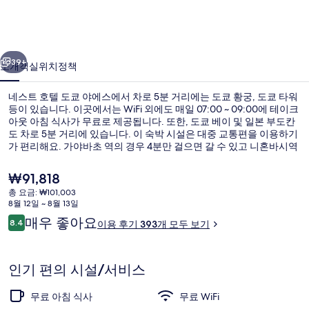
도
쿄
이전
다음
야
39+
소개
객실
위치
정책
에
네스트 호텔 도쿄 야에스에서 차로 5분 거리에는 도쿄 황궁, 도쿄 타워
스
등이 있습니다. 이곳에서는 WiFi 외에도 매일 07:00 ~ 09:00에 테이크
아웃 아침 식사가 무료로 제공됩니다. 또한, 도쿄 베이 및 일본 부도칸
의
도 차로 5분 거리에 있습니다. 이 숙박 시설은 대중 교통편을 이용하기
사
가 편리해요. 가야바초 역의 경우 4분만 걸으면 갈 수 있고 니혼바시역
도 4분 거리에 있어요.
진
현
₩91,818
재
갤
총 요금: ₩101,003
가
8월 12일 ~ 8월 13일
외관
러
격
이
매우 좋아요
8.4
이용 후기 393개 모두 보기
은
10점 만점 중 8.4점.
리
용
₩91,818
후
기
인기 편의 시설/서비스
무료 아침 식사
무료 WiFi