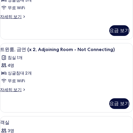
기
싱글침대 3개
보
금
기
무료 WiFi
연
트
자세히 보기
사
리
진
플
요금 보기
룸,
모
금
두
연
객실 내 금고, 다리미/다리미판, 무료 Wi
트
4
자
트윈룸, 금연 (x 2, Adjoining Room - Not Connecting)
보
윈
세
기
침실 1개
히
룸,
보
4명
금
기
싱글침대 2개
연
무료 WiFi
(x
트
자세히 보기
2,
윈
Adjoining
룸,
요금 보기
Room
금
연
-
(x
Not
객실 내 금고, 다리미/다리미판, 무료 Wi
객
5
2,
객실
Connecting)
실
Adjoining
3명
사
Room