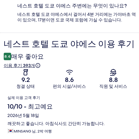
네스트 호텔 도쿄 야에스 주변에는 무엇이 있나요?
네스트 호텔 도쿄 야에스에서 걸어서 4분 거리에는 가야바초 역
이 있으며, 17분이면 도쿄 국제 포럼에 가실 수 있습니다.
네스트 호텔 도쿄 야에스 이용 후기
이
용
매우 좋아요
8.4
후
이용 후기 393개
기
9.2
8.6
8.8
청결 상태
편의 시설/서비스
직원 및 서비스
이
실제 이용 고객 후기
용
10/10 - 최고예요
후
2026년 5월 18일
깨끗하고 좋습니다. 아침식사도 간단히 가능합니다.
기
MINSANG 님, 2박 여행