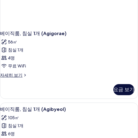
베이직룸, 침실 1개 (Agigorae)
56㎡
침실 1개
4명
무료 WiFi
베
자세히 보기
이
직
요금 보기
룸,
침
실
베이직룸, 침실 1개 (Agibyeol) | 수영장
베
19
1
베이직룸, 침실 1개 (Agibyeol)
이
개
105㎡
(Agigorae)
직
자
침실 1개
룸,
세
6명
히