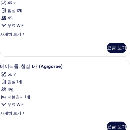
49㎡
침실 1개
4명
무료 WiFi
베
자세히 보기
이
직
요금 보기
룸,
침
실
베이직룸, 침실 1개 (Agigorae) | 1 개의 
베
14
1
베이직룸, 침실 1개 (Agigorae)
이
개
56㎡
(Agisaseum)
직
자
침실 1개
룸,
세
4명
히
침
보
더블침대 1개
실
기
무료 WiFi
1
베
자세히 보기
개
이
(Agigorae)
직
요금 보기
룸,
사