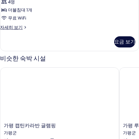
기
4명
히
침
보
더블침대 1개
실
기
무료 WiFi
1
베
자세히 보기
개
이
(Agisae)
직
요금 보기
룸,
사
침
진
실
비슷한 숙박 시설
모
1
개
두
가평 캡틴카라반 글램핑
가평 루
(Agisae)
보
자
세
기
히
보
기
가
가
가평 캡틴카라반 글램핑
가평 
평
평
가평군
가평군
캡
루