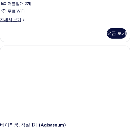
침
보
더블침대 2개
실
기
무료 WiFi
1
베
자세히 보기
개
이
(Agibyeol)
직
요금 보기
룸,
사
침
진
실
모
1
개
두
(Agibyeol)
보
자
세
기
히
보
기
베이직룸, 침실 1개 (Agisaseum)