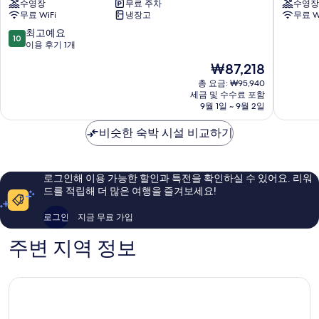
수영장
무료 주차
수영장
틴
루
무료 WiFi
냉장고
무료 W
카
키
라
즈
10
최고예요
10
반
독
점
이용 후기 1개
글
채
만
현
₩87,218
램
펜
점
재
핑
션
중
총 요금: ₩95,940
요
가
세금 및 수수료 포함
가
10.0
금
9월 1일 ~ 9월 2일
평
평
점,
₩87,218
군
군
최
비슷한 숙박 시설 비교하기
고
예
요,
이
로그인해 이용 가능한 할인과 특전을 확인하실 수 있어요. 리워
용
드를 적립해 더 많은 여행을 즐겨보세요!
후
기
로그인
지금 무료 가입
1
개
주변 지역 정보