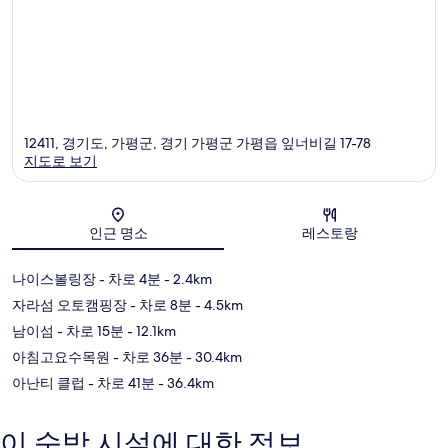
12411, 경기도, 가평군, 경기 가평군 가평읍 잎너비길 17-78
지도로 보기
지도
인근 명소
레스토랑
나이스볼링장
- 차로 4분
- 2.4km
자라섬 오토캠핑장
- 차로 8분
- 4.5km
남이섬
- 차로 15분
- 12.1km
아침고요수목원
- 차로 36분
- 30.4km
아난티 클럽
- 차로 41분
- 36.4km
이 숙박 시설에 대한 정보