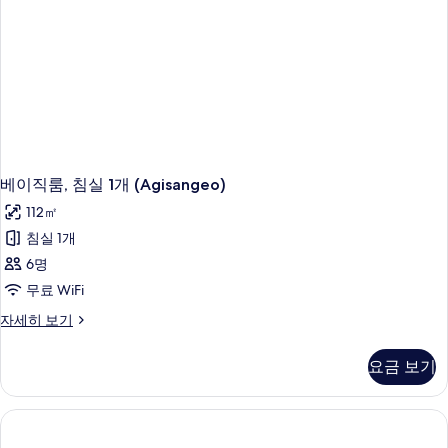
세
기
히
보
기
베이직룸, 침실 1개 (Agisangeo)
112㎡
침실 1개
6명
무료 WiFi
베
자세히 보기
이
직
요금 보기
룸,
침
실
1
개