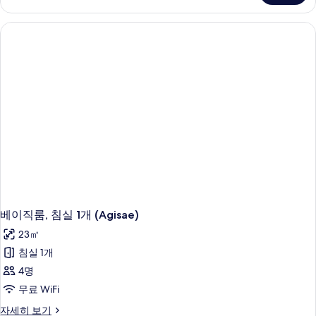
침
진
실
모
1
개
두
(Agigorae)
보
자
세
기
히
보
기
베이직룸, 침실 1개 (Agisae)
23㎡
침실 1개
4명
무료 WiFi
베
자세히 보기