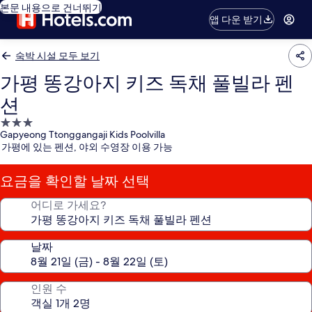
본문 내용으로 건너뛰기
앱 다운 받기
숙박 시설 모두 보기
가평 똥강아지 키즈 독채 풀빌라 펜
션
3.0
Gapyeong Ttonggangaji Kids Poolvilla
성
가평에 있는 펜션, 야외 수영장 이용 가능
급
숙
요금을 확인할 날짜 선택
박
시
어디로 가세요?
설
날짜
인원 수