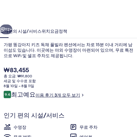
지
키
이전
다음
즈
112+
소개
편의 시설/서비스
위치
요금
정책
독
가평 똥강아지 키즈 독채 풀빌라 펜션에서는 차로 15분 이내 거리에 남
채
이섬도 있습니다. 이곳에는 야외 수영장이 마련되어 있으며, 무료 특전
으로 WiFi 및 셀프 주차도 제공됩니다.
풀
빌
현
₩83,455
재
라
총 요금: ₩91,800
가
세금 및 수수료 포함
격
펜
8월 10일 ~ 8월 11일
은
이
최고예요
9.4
이용 후기 3개 모두 보기
베이직룸, 침실 1개 (Agigom) | 1 개의 침
션
₩83,455
10점 만점 중 9.4점.
용
의
후
기
인기 편의 시설/서비스
사
진
수영장
무료 주차
갤