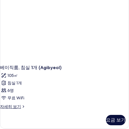
(Agisangeo)
자
세
히
보
기
베이직룸, 침실 1개 (Agibyeol)
105㎡
침실 1개
6명
무료 WiFi
베
자세히 보기
이
직
요금 보기
룸,
침