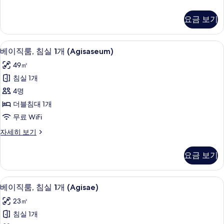
이
직
요금 보기
룸,
침
실
베이직룸, 침실 1개 (Agisaseum) | 1 개의
베
15
1
베이직룸, 침실 1개 (Agisaseum)
이
개
49㎡
(Agisae)
직
자
침실 1개
룸,
세
4명
히
침
보
더블침대 1개
실
기
무료 WiFi
1
베
자세히 보기
개
이
(Agisaseum)
직
요금 보기
룸,
사
침
진
실
베이직룸, 침실 1개 (Agisae) | 1 개의 침실
베
모
8
1
베이직룸, 침실 1개 (Agisae)
이
개
두
23㎡
(Agisaseum)
직
보
자
침실 1개
룸,
세