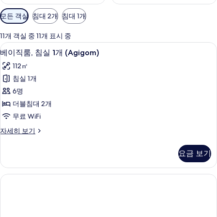
객
모든 객실
침대 2개
침대 1개
실
에
11개 객실 중 11개 표시 중
사
베이직룸, 침실 1개 (Agigom) | 1 개의 침
베
21
베이직룸, 침실 1개 (Agigom)
용
이
가
112㎡
직
능
침실 1개
룸,
한
6명
침
필
더블침대 2개
터
실
무료 WiFi
1
베
자세히 보기
개
이
(Agigom)
직
요금 보기
룸,
사
침
진
실
모
1
개
두
(Agigom)
보
자