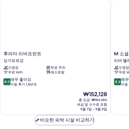
후라마 리버프런트
M 소셜 
후
M
후라마 리버프런트
M 소셜
라
소
싱가포르강
리버 밸
마
셜
수영장
무료 주차
수영장
리
호
무료 WiFi
레스토랑
무료 W
버
텔
프
싱
10
10
매우 좋아요
매우
8.0
8.2
런
가
점
점
이용 후기 1,561개
이용 
트
포
만
만
현
₩152,128
싱
르
점
점
재
가
리
중
중
총 요금: ₩184,680
요
포
세금 및 수수료 포함
버
8.0
8.2
금
9월 7일 ~ 9월 8일
르
밸
점,
점,
₩152,128
강
리
매
매
비슷한 숙박 시설 비교하기
우
우
좋
좋