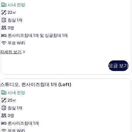
Loft,
세
시내 전망
히
Twin
보
22㎡
Bed
기
사
침실 1개
진
3명
모
퀸사이즈침대 1개 및 싱글침대 1개
두
무료 WiFi
보
Studio
자세히 보기
Loft,
기
Twin
요금 보기
Bed
자
세
스튜디오, 퀸사이즈침대 1개 (Loft) | 
스
10
히
스튜디오, 퀸사이즈침대 1개 (Loft)
튜
보
시내 전망
기
디
25㎡
오,
침실 1개
퀸
3명
사
퀸사이즈침대 1개
이
무료 WiFi