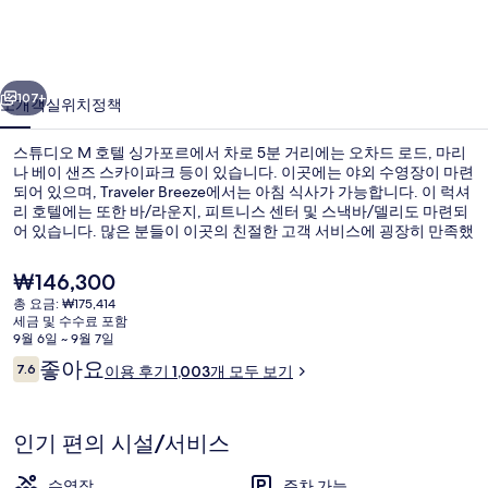
호
텔
이전
다음
싱
107+
소개
객실
위치
정책
가
스튜디오 M 호텔 싱가포르에서 차로 5분 거리에는 오차드 로드, 마리
포
나 베이 샌즈 스카이파크 등이 있습니다. 이곳에는 야외 수영장이 마련
르
되어 있으며, Traveler Breeze에서는 아침 식사가 가능합니다. 이 럭셔
리 호텔에는 또한 바/라운지, 피트니스 센터 및 스낵바/델리도 마련되
의
어 있습니다. 많은 분들이 이곳의 친절한 고객 서비스에 굉장히 만족했
습니다. 이 숙박 시설은 대중 교통편을 이용하기가 편리해요. Fort
사
Canning MRT 역의 경우 9분만 걸으면 갈 수 있고 그레이트 월드역도
현
₩146,300
11분 거리에 있어요.
진
재
총 요금: ₩175,414
가
세금 및 수수료 포함
갤
숙박 시설 내 편의 시설/서비스
격
9월 6일 ~ 9월 7일
은
이
러
좋아요
7.6
이용 후기 1,003개 모두 보기
₩146,300
10점 만점 중 7.6점.
용
리
후
기
인기 편의 시설/서비스
수영장
주차 가능