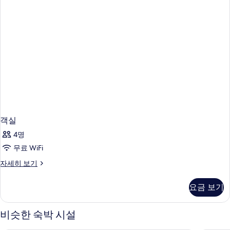
객실
4명
무료 WiFi
객
자세히 보기
실
자
요금 보기
세
히
보
비슷한 숙박 시설
기