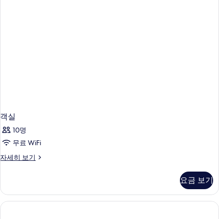
퀸
1
사
개
이
즈
사
침
진
대
1
모
개
두
자
세
보
히
기
보
기
객실
10명
무료 WiFi
객
자세히 보기
실
자
요금 보기
세
히
보
기