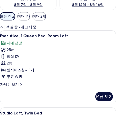
8월 7일 ~ 8월 9일
8월 14일 ~ 8월 16일
객
모든 객실
침대 1개
침대 2개
실
에
7개 객실 중 7개 표시 중
사
Executive,
Executive, 1 Queen Bed. Room L
11
Executive, 1 Queen Bed. Room Loft
용
1
가
시내 전망
Queen
능
25㎡
Bed.
한
Room
침실 1개
필
Loft
2명
터
사
퀸사이즈침대 1개
진
무료 WiFi
모
Executive,
자세히 보기
두
1
Queen
보
요금 보기
Bed.
기
Room
Loft
Studio
Studio Loft, Twin Bed | 고급 침구
3
자
Studio Loft, Twin Bed