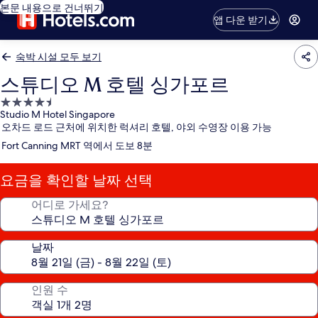
본문 내용으로 건너뛰기
앱 다운 받기
숙박 시설 모두 보기
스튜디오 M 호텔 싱가포르
4.5
Studio M Hotel Singapore
성
오차드 로드 근처에 위치한 럭셔리 호텔, 야외 수영장 이용 가능
급
Fort Canning MRT 역에서 도보 8분
숙
박
요금을 확인할 날짜 선택
시
설
어디로 가세요?
날짜
인원 수