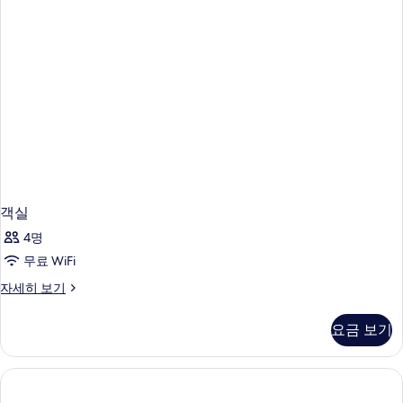
객실
4명
무료 WiFi
객
자세히 보기
실
자
요금 보기
세
히
보
기