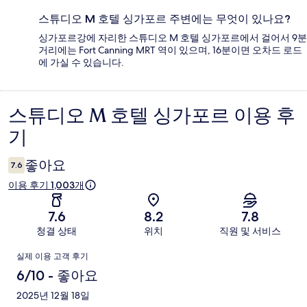
스튜디오 M 호텔 싱가포르 주변에는 무엇이 있나요?
싱가포르강에 자리한 스튜디오 M 호텔 싱가포르에서 걸어서 9분
거리에는 Fort Canning MRT 역이 있으며, 16분이면 오차드 로드
에 가실 수 있습니다.
스튜디오 M 호텔 싱가포르 이용 후
이
기
용
후
좋아요
7.6
기
이용 후기 1,003개
7.6
8.2
7.8
청결 상태
위치
직원 및 서비스
이
실제 이용 고객 후기
용
6/10 - 좋아요
후
2025년 12월 18일