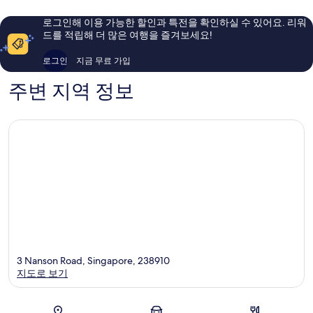
아
아
요,
요,
로그인해 이용 가능한 할인과 특전을 확인하실 수 있어요. 리워
이
이
드를 적립해 더 많은 여행을 즐겨보세요!
용
용
후
후
로그인
지금 무료 가입
기
기
1,561
1,010
주변 지역 정보
개
개
3 Nanson Road, Singapore, 238910
지도로 보기