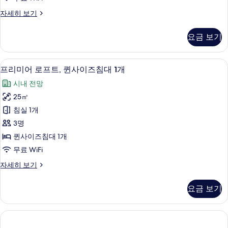
즈
스
자세히 보기
침
튜
대
디
요금 보기
오,
1
퀸
개
사
프리미어 로프트, 퀸사이즈침대 1개 | 고급
프
12
이
(Loft)
프리미어 로프트, 퀸사이즈침대 1개
리
즈
사
시내 전망
침
미
진
대
25㎡
어
1
모
침실 1개
개
로
두
(Loft)
3명
프
자
보
퀸사이즈침대 1개
세
트,
기
무료 WiFi
히
퀸
보
프
자세히 보기
기
사
리
이
미
요금 보기
어
즈
로
침
프
트,
대