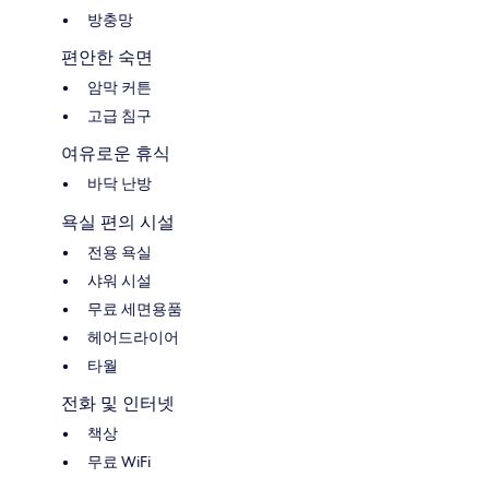
방충망
편안한 숙면
암막 커튼
고급 침구
여유로운 휴식
바닥 난방
욕실 편의 시설
전용 욕실
샤워 시설
무료 세면용품
헤어드라이어
타월
전화 및 인터넷
책상
무료 WiFi