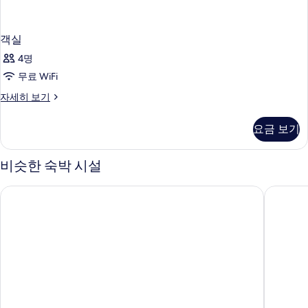
객실
4명
무료 WiFi
객
자세히 보기
실
자
요금 보기
세
히
보
비슷한 숙박 시설
기
윈덤 강원 고성
속초 마리