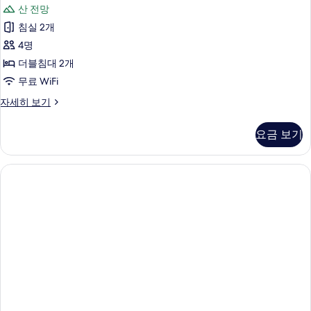
리
기
산 전망
세
자
히
침실 2개
베
보
4명
기
스
더블침대 2개
스
무료 WiFi
위
엘
자세히 보기
트
리
사
자
요금 보기
베
진
스
모
스
위
두
트
보
자
세
기
히
보
기