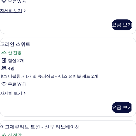
보
무료 WiFi
히
리
기
보
프
자세히 보기
트
기
리
윈
미
요금 보기
어
-
패
설
밀
코리안 스위트 | 고급 침구, 오리/거위털
코
5
리
악
코리안 스위트
리
트
산
산 전망
윈
안
전
-
침실 2개
스
설
망
4명
악
위
사
산
더블침대 1개 및 슈퍼싱글사이즈 요이불 세트 2개
트
전
진
무료 WiFi
망
사
모
자
코
자세히 보기
진
세
리
두
히
모
안
보
요금 보기
보
스
두
기
기
위
보
트
이그제큐티브 트윈 - 신규 리노베이션 | 
이
7
자
이그제큐티브 트윈 - 신규 리노베이션
기
그
세
산 전망