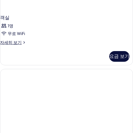
객실
1명
무료 WiFi
객
자세히 보기
실
자
요금 보기
세
히
보
기