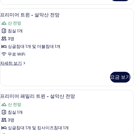
블
밀
-
리
프리미어 트윈 - 설악산 전망 | 고급 침구
프
8
온
설
프리미어 트윈 - 설악산 전망
리
돌
악
산 전망
더
미
산
블
침실 1개
어
-
전
3명
설
트
망
악
싱글침대 1개 및 더블침대 1개
윈
산
사
무료 WiFi
전
-
진
망
프
자세히 보기
설
자
리
모
악
세
미
두
요금 보기
히
어
산
보
보
트
전
기
윈
기
고급 침구, 오리/거위털 이불, 메모리폼 
프
10
-
망
프리미어 패밀리 트윈 - 설악산 전망
리
설
사
산 전망
악
미
진
산
침실 1개
어
전
모
3명
망
패
두
자
싱글침대 1개 및 킹사이즈침대 1개
밀
세