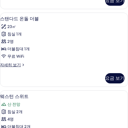
두
요금 보기
히
큐
트
보
보
티
윈
기
브
기
스탠다드 온돌 더블 | 고급 침구, 오리/
스
2
패
스탠다드 온돌 더블
-
탠
밀
신
23㎡
리
다
규
트
침실 1개
드
윈
리
2명
-
온
노
신
더블침대 1개
돌
규
베
무료 WiFi
리
더
이
노
스
자세히 보기
블
베
탠
션
이
사
다
·
요금 보기
션
드
진
설
·
온
모
설
돌
악
웨스턴 스위트 | 고급 침구, 오리/거위털
웨
악
4
더
웨스턴 스위트
두
산
산
스
블
보
산 전망
전
자
전
턴
망
세
기
침실 2개
망
스
자
히
4명
세
보
사
위
히
기
더블침대 2개