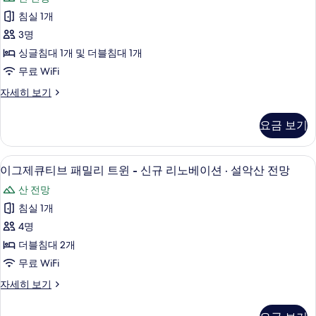
히
제
보
침실 1개
큐
기
3명
티
싱글침대 1개 및 더블침대 1개
브
무료 WiFi
트
이
자세히 보기
윈
그
-
제
요금 보기
큐
신
티
규
브
이그제큐티브 패밀리 트윈 - 신규 리노베이
이
6
트
리
이그제큐티브 패밀리 트윈 - 신규 리노베이션 · 설악산 전망
그
윈
노
산 전망
-
제
베
신
침실 1개
큐
규
이
4명
리
티
션
노
더블침대 2개
브
베
사
무료 WiFi
이
패
진
션
이
자세히 보기
밀
자
그
모
세
리
제