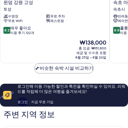
윈
속
윈덤 강원 고성
속초 마
덤
초
토성
속초시
강
마
수영장
무료 주차
반려동
원
리
무료 WiFi
레스토랑
에어컨
고
비
성
스
10
10
매우 좋아요
훌륭
8.2
8.8
토
타
점
점
이용 후기 122개
이용 
성
호
만
만
현
₩138,000
텔
점
점
재
속
중
중
총 요금: ₩151,800
요
세금 및 수수료 포함
초
8.2
8.8
금
8월 25일 ~ 8월 26일
시
점,
점,
₩138,000
매
훌
비슷한 숙박 시설 비교하기
우
륭
좋
해
아
요,
요,
이
로그인해 이용 가능한 할인과 특전을 확인하실 수 있어요. 리워
이
용
드를 적립해 더 많은 여행을 즐겨보세요!
용
후
후
기
로그인
지금 무료 가입
기
353
122
개
주변 지역 정보
개