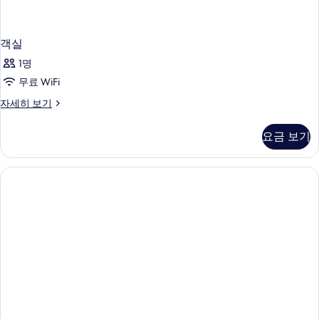
객실
1명
무료 WiFi
객
자세히 보기
실
자
요금 보기
세
히
보
기