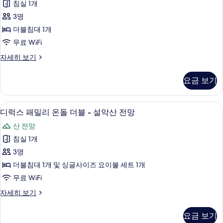
침실 1개
돌
3명
더
더블침대 1개
블
무료 WiFi
-
디
자세히 보기
설
럭
악
스
요금 보기
온
산
돌
전
더
고급 침구, 오리/거위털 이불, 메모리폼 
디
3
블
망
디럭스 패밀리 온돌 더블 - 설악산 전망
럭
-
사
산 전망
설
스
진
악
침실 1개
패
산
모
3명
전
밀
두
망
더블침대 1개 및 싱글사이즈 요이불 세트 1개
리
자
보
무료 WiFi
세
온
기
히
디
자세히 보기
돌
보
럭
기
더
스
요금 보기
패