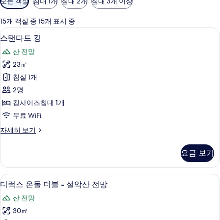
모든 객실
침대 1개
침대 2개
침대 3개 이상
실
에
15개 객실 중 15개 표시 중
사
고급 침구, 오리/거위털 이불, 메모리폼 
스
2
스탠다드 킹
용
탠
가
산 전망
다
능
23㎡
드
한
침실 1개
킹
필
2명
터
사
킹사이즈침대 1개
진
무료 WiFi
모
스
자세히 보기
두
탠
보
다
요금 보기
드
기
킹
자
고급 침구, 오리/거위털 이불, 메모리폼 
디
4
세
디럭스 온돌 더블 - 설악산 전망
럭
히
산 전망
보
스
기
30㎡
온