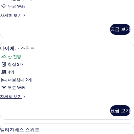
진
트
보
무료 WiFi
기
모
사
웨
자세히 보기
두
진
스
보
모
턴
요금 보기
스
기
두
위
보
트
다이애나 스위트 | 고급 침구, 오리/거위
다
4
자
다이애나 스위트
기
이
세
산 전망
히
애
보
침실 2개
나
기
4명
스
더블침대 2개
위
무료 WiFi
트
다
자세히 보기
사
이
진
애
요금 보기
나
모
스
두
위
엘리자베스 스위트 | 고급 침구, 오리/거
엘
3
트
엘리자베스 스위트
보
자