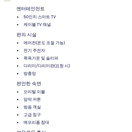
엔터테인먼트
50인치 스마트 TV
케이블 TV 채널
편의 시설
에어컨(온도 조절 가능)
전기 주전자
목욕가운 및 슬리퍼
다리미/다리미판(요청 시)
방충망
편안한 숙면
오리털 이불
암막 커튼
방음 객실
고급 침구
메모리폼 침대