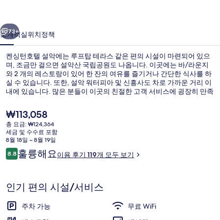
악
이전
다음
의
73+
소개
객실
위치
정책
사
켄싱턴호텔 설악에는 루프탑 테라스 같은 편의 시설이 마련되어 있으
진
며, 조금만 걸으면 설악산 국립공원도 나옵니다. 이곳에는 바/라운지
와 2 개의 레스토랑이 있어 한 잔의 여유를 즐기거나 간단한 식사를 하
갤
실 수 있습니다. 또한, 설악 워터피아 및 신흥사도 차로 가까운 거리 이
러
내에 있습니다. 많은 분들이 이곳의 친절한 고객 서비스에 굉장히 만족
했습니다.
리
현
₩113,058
재
총 요금: ₩124,364
가
세금 및 수수료 포함
고급 침구, 오리/거위털 이불, 메모리폼 
격
8월 18일 ~ 8월 19일
은
이
훌륭해요
8.8
이용 후기 119개 모두 보기
₩113,058
10점 만점 중 8.8점.
용
후
기
인기 편의 시설/서비스
주차 가능
무료 WiFi