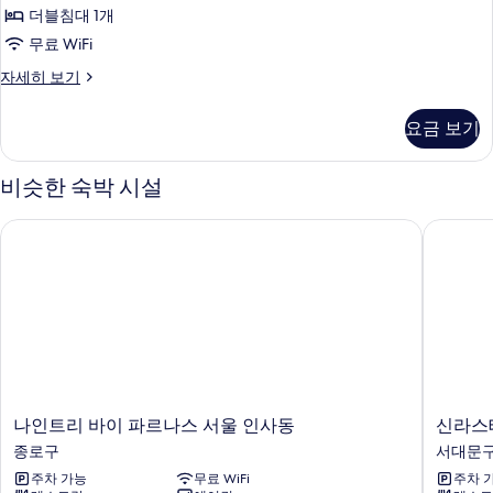
보
더블침대 1개
Room
기
(Female)
무료 WiFi
사
Double
자세히 보기
Female
진
Shared
모
요금 보기
Room
두
(Female)
자
비슷한 숙박 시설
보
세
기
히
나인트리 바이 파르나스 서울 인사동
신라스테
보
기
나
신
나인트리 바이 파르나스 서울 인사동
신라스
인
라
종로구
서대문
트
스
주차 가능
무료 WiFi
주차 
리
테