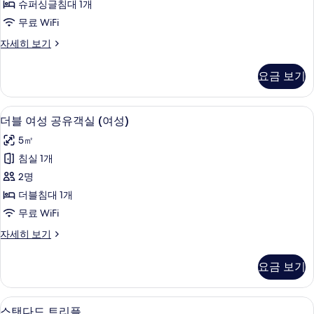
두
슈퍼싱글침대 1개
세
싱
히
보
무료 WiFi
글
보
기
프
자세히 보기
기
여
리
성
미
요금 보기
어
공
싱
유
글
고급 침구, 객실 내 금고, 암막 커튼, 무료 
더
13
여
더블 여성 공유객실 (여성)
객
블
성
실
5㎡
공
여
유
(여
침실 1개
성
객
성)
2명
실
공
(여
사
더블침대 1개
유
성)
진
무료 WiFi
자
객
모
세
더
자세히 보기
실
히
블
두
보
(여
여
요금 보기
보
기
성
성)
공
기
사
유
스탠다드 트리플 | 고급 침구, 객실 내 금고
스
7
객
스탠다드 트리플