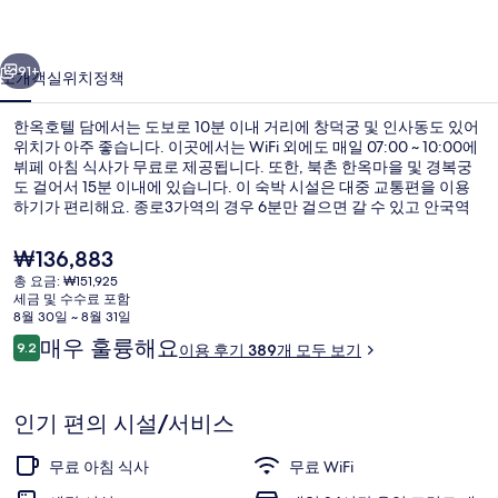
사
이전
다음
진
91+
소개
객실
위치
정책
갤
한옥호텔 담에서는 도보로 10분 이내 거리에 창덕궁 및 인사동도 있어
러
위치가 아주 좋습니다. 이곳에서는 WiFi 외에도 매일 07:00 ~ 10:00에
뷔페 아침 식사가 무료로 제공됩니다. 또한, 북촌 한옥마을 및 경복궁
리
도 걸어서 15분 이내에 있습니다. 이 숙박 시설은 대중 교통편을 이용
하기가 편리해요. 종로3가역의 경우 6분만 걸으면 갈 수 있고 안국역
도 7분 거리에 있어요.
현
₩136,883
재
총 요금: ₩151,925
가
세금 및 수수료 포함
숙박 시설 입구
격
8월 30일 ~ 8월 31일
은
이
매우 훌륭해요
9.2
이용 후기 389개 모두 보기
₩136,883
10점 만점 중 9.2점.
용
후
기
인기 편의 시설/서비스
무료 아침 식사
무료 WiFi