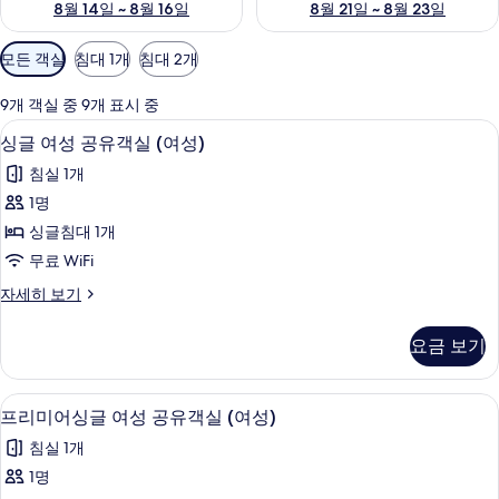
8월 14일 ~ 8월 16일
8월 21일 ~ 8월 23일
객
모든 객실
침대 1개
침대 2개
실
에
9개 객실 중 9개 표시 중
사
고급 침구, 객실 내 금고, 암막 커튼, 무료 
싱
16
싱글 여성 공유객실 (여성)
용
글
가
침실 1개
여
능
1명
성
한
싱글침대 1개
공
필
무료 WiFi
터
유
싱
자세히 보기
객
글
실
여
요금 보기
성
(여
공
성)
유
고급 침구, 객실 내 금고, 암막 커튼, 무료 
프
11
객
프리미어싱글 여성 공유객실 (여성)
사
리
실
진
침실 1개
(여
미
성)
모
1명
어
자