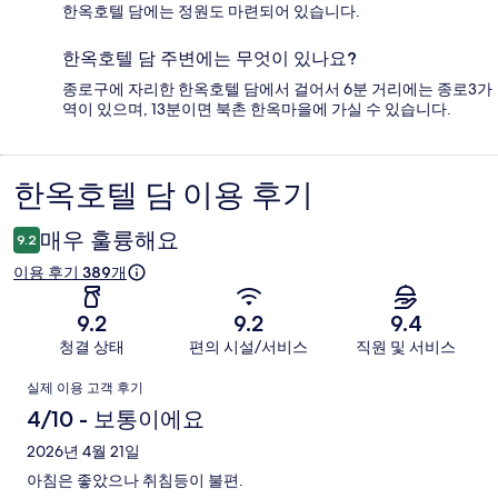
한옥호텔 담에는 정원도 마련되어 있습니다.
한옥호텔 담 주변에는 무엇이 있나요?
종로구에 자리한 한옥호텔 담에서 걸어서 6분 거리에는 종로3가
역이 있으며, 13분이면 북촌 한옥마을에 가실 수 있습니다.
한옥호텔 담 이용 후기
이
용
매우 훌륭해요
9.2
후
이용 후기 389개
기
9.2
9.2
9.4
청결 상태
편의 시설/서비스
직원 및 서비스
이
실제 이용 고객 후기
용
4/10 - 보통이에요
후
2026년 4월 21일
아침은 좋았으나 취침등이 불편.
기