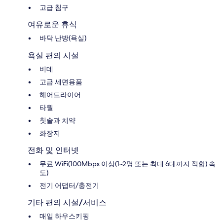
고급 침구
여유로운 휴식
바닥 난방(욕실)
욕실 편의 시설
비데
고급 세면용품
헤어드라이어
타월
칫솔과 치약
화장지
전화 및 인터넷
무료 WiFi(100Mbps 이상(1~2명 또는 최대 6대까지 적합) 속
도)
전기 어댑터/충전기
기타 편의 시설/서비스
매일 하우스키핑