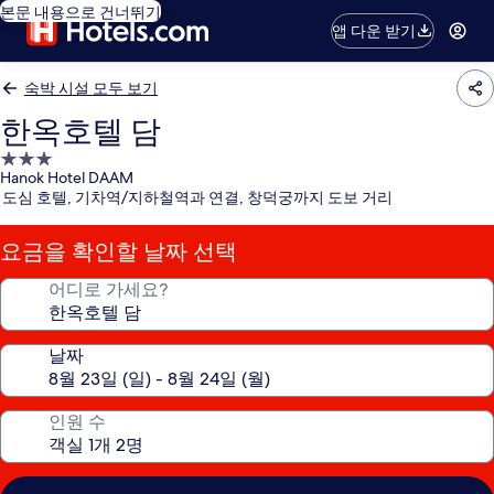
본문 내용으로 건너뛰기
앱 다운 받기
숙박 시설 모두 보기
한옥호텔 담
3.0
Hanok Hotel DAAM
성
도심 호텔, 기차역/지하철역과 연결, 창덕궁까지 도보 거리
급
숙
요금을 확인할 날짜 선택
박
시
어디로 가세요?
설
날짜
인원 수