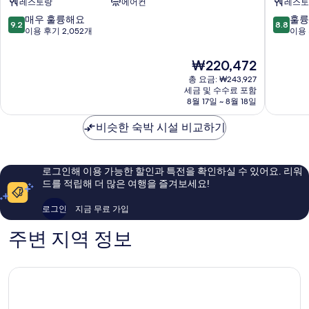
레스토랑
에어컨
레스토
바
이
이
서
10
10
매우 훌륭해요
훌륭
9.2
8.8
파
대
점
점
이용 후기 2,052개
이용 
르
문
만
만
나
서
점
점
현
₩220,472
스
울
중
중
재
서
총 요금: ₩243,927
역
9.2
8.8
요
세금 및 수수료 포함
울
서
점,
점,
금
8월 17일 ~ 8월 18일
인
대
매
훌
₩220,472
사
문
우
륭
비슷한 숙박 시설 비교하기
동
구
훌
해
종
륭
요,
로
해
이
구
요,
용
로그인해 이용 가능한 할인과 특전을 확인하실 수 있어요. 리워
이
후
드를 적립해 더 많은 여행을 즐겨보세요!
용
기
후
1,951
로그인
지금 무료 가입
기
개
2,052
주변 지역 정보
개