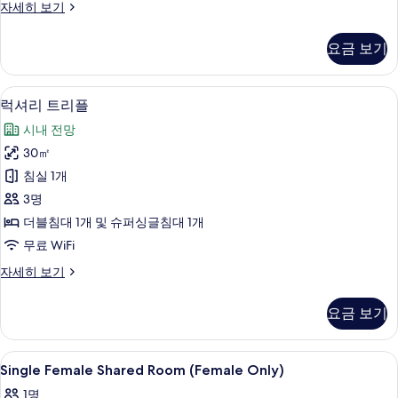
디
자세히 보기
모
럭
두
스
요금 보기
트
보
리
기
플
럭셔리 트리플 | 고급 침구, 객실 내 금고, 
럭
6
자
럭셔리 트리플
셔
세
시내 전망
히
리
보
30㎡
트
기
침실 1개
리
3명
플
더블침대 1개 및 슈퍼싱글침대 1개
사
무료 WiFi
진
럭
자세히 보기
모
셔
두
리
요금 보기
트
보
리
기
플
Single
고급 침구, 객실 내 금고, 암막 커튼, 무료 
13
자
Single Female Shared Room (Female Only)
Female
세
1명