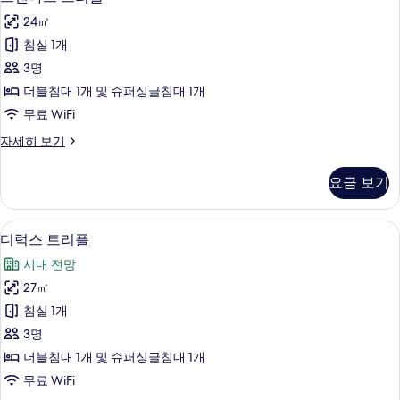
진
탠
실
모
24㎡
(여
다
성)
두
침실 1개
드
자
보
3명
세
트
히
기
더블침대 1개 및 슈퍼싱글침대 1개
리
보
무료 WiFi
기
플
스
자세히 보기
사
탠
진
다
요금 보기
드
모
트
두
리
디럭스 트리플 | 고급 침구, 객실 내 금고, 
디
5
플
디럭스 트리플
보
럭
자
기
시내 전망
세
스
히
27㎡
트
보
침실 1개
기
리
3명
플
더블침대 1개 및 슈퍼싱글침대 1개
사
무료 WiFi
진