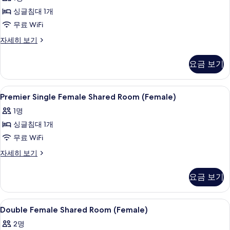
히
Shared
보
싱글침대 1개
Room
기
(Female
무료 WiFi
Only)
Single
자세히 보기
사
Female
Shared
진
요금 보기
Room
모
(Female
Only)
두
Premier
고급 침구, 객실 내 금고, 암막 커튼, 무료 
11
자
Premier Single Female Shared Room (Female)
보
Single
세
1명
히
Female
기
보
싱글침대 1개
Shared
기
Room
무료 WiFi
(Female)
Premier
자세히 보기
사
Single
Female
진
요금 보기
Shared
모
Room
(Female)
두
Double
고급 침구, 객실 내 금고, 암막 커튼, 무료 
11
자
Double Female Shared Room (Female)
보
Female
세
2명
히
Shared
기