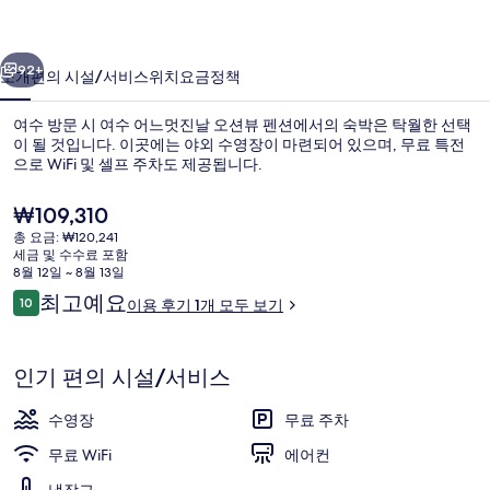
날
이전
다음
오
92+
소개
편의 시설/서비스
위치
요금
정책
션
여수 방문 시 여수 어느멋진날 오션뷰 펜션에서의 숙박은 탁월한 선택
뷰
이 될 것입니다. 이곳에는 야외 수영장이 마련되어 있으며, 무료 특전
으로 WiFi 및 셀프 주차도 제공됩니다.
펜
션
현
₩109,310
재
의
총 요금: ₩120,241
가
세금 및 수수료 포함
격
사
8월 12일 ~ 8월 13일
은
이
최고예요
10
이용 후기 1개 모두 보기
외관
진
₩109,310
10점 만점 중 10점.
용
갤
후
기
인기 편의 시설/서비스
러
리
수영장
무료 주차
무료 WiFi
에어컨