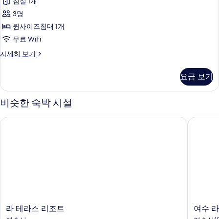
침실 1개
진
/
침
Private
3명
모
실
BBQ
퀸사이즈침대 1개
두
))
1
무료 WiFi
자
보
개
세
기
베
자세히 보기
(205
히
이
보
(Ocean
직
기
요금 보기
View
룸,
침
/
실
Private
비슷한 숙박 시설
1
BBQ
개
라 테라스 리조트
여수 라
))
(205
(Ocean
사
View
진
/
Private
모
BBQ
두
))
자
보
세
기
히
라
여
라 테라스 리조트
여수 
보
테
수