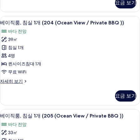
요금 보기
View
룸,
침
/
실
Private
베이직룸, 침실 1개 (204 (
베
13
1
베이직룸, 침실 1개 (204 (Ocean View / Private BBQ ))
BBQ
이
개
바다 전망
))
(103
직
(Ocean
39㎡
사
룸,
View
침실 1개
진
/
침
Private
4명
모
실
BBQ
퀸사이즈침대 1개
두
))
1
무료 WiFi
자
보
개
세
기
베
자세히 보기
(204
히
이
보
(Ocean
직
기
요금 보기
View
룸,
침
/
실
Private
베이직룸, 침실 1개 (205 (Ocean View / P
베
11
1
베이직룸, 침실 1개 (205 (Ocean View / Private BBQ ))
BBQ
이
개
바다 전망
))
(204
직
(Ocean
33㎡
사
룸,
View