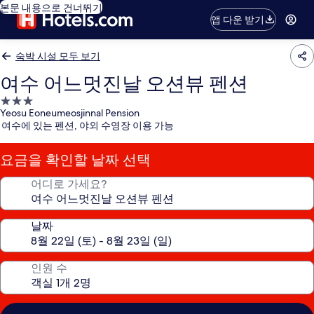
본문 내용으로 건너뛰기
앱 다운 받기
숙박 시설 모두 보기
여수 어느멋진날 오션뷰 펜션
3.0
Yeosu Eoneumeosjinnal Pension
성
여수에 있는 펜션, 야외 수영장 이용 가능
급
숙
요금을 확인할 날짜 선택
박
시
어디로 가세요?
설
날짜
인원 수