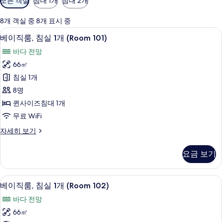
모든 객실
침대 1개
침대 2개
실
에
8개 객실 중 8개 표시 중
사
베이직룸, 침실 1개 (Room 101) | 1 개의 
베
10
베이직룸, 침실 1개 (Room 101)
용
이
가
바다 전망
직
능
66㎡
룸,
한
침실 1개
침
필
8명
터
실
퀸사이즈침대 1개
1
무료 WiFi
개
베
자세히 보기
(Room
이
101)
직
요금 보기
사
룸,
침
진
실
베이직룸, 침실 1개 (Room 102) | 1 개의 
베
모
9
1
베이직룸, 침실 1개 (Room 102)
이
개
두
바다 전망
(Room
직
보
101)
66㎡
룸,
자
기