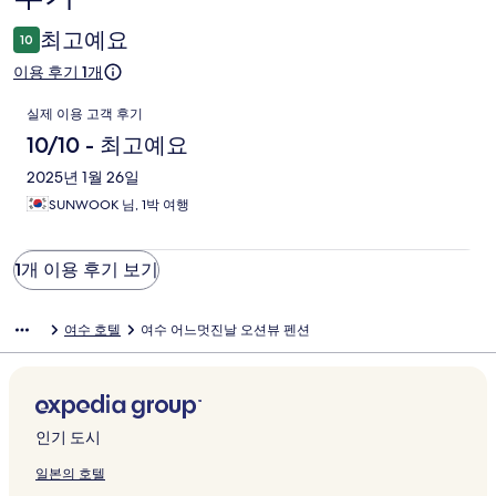
후
최고예요
10
기
이용 후기 1개
이
실제 이용 고객 후기
용
10/10 - 최고예요
후
2025년 1월 26일
SUNWOOK 님, 1박 여행
기
1개 이용 후기 보기
여수 호텔
여수 어느멋진날 오션뷰 펜션
인기 도시
일본의 호텔