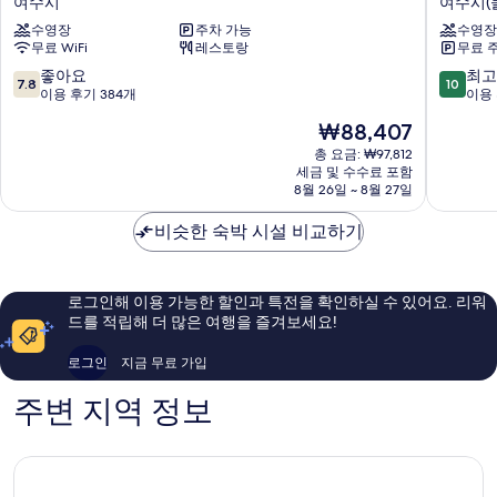
여수시
여수시(
기
라
라
수영장
주차 가능
수영장
스
스
무료 WiFi
레스토랑
무료 
리
텔
조
라
10
10
좋아요
최고
7.8
10
트
스
점
점
이용 후기 384개
이용 
여
파
만
만
현
₩88,407
수
애
점
점
재
시
견
중
중
총 요금: ₩97,812
요
세금 및 수수료 포함
동
7.8
10.0
금
8월 26일 ~ 8월 27일
반
점,
점,
₩88,407
수
좋
최
비슷한 숙박 시설 비교하기
영
아
고
장
요,
예
펜
이
요,
션
용
이
로그인해 이용 가능한 할인과 특전을 확인하실 수 있어요. 리워
여
후
용
드를 적립해 더 많은 여행을 즐겨보세요!
수
기
후
시
384
기
로그인
지금 무료 가입
(돌
개
1
산)
개
주변 지역 정보