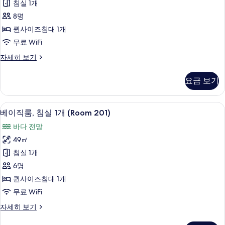
침실 1개
세
침
히
8명
실
보
퀸사이즈침대 1개
기
1
무료 WiFi
개
베
자세히 보기
(Room
이
102)
직
요금 보기
사
룸,
침
진
실
베이직룸, 침실 1개 (Room 201) | 1 개의 
베
모
12
1
베이직룸, 침실 1개 (Room 201)
이
개
두
바다 전망
(Room
직
보
102)
49㎡
룸,
자
기
침실 1개
세
침
히
6명
실
보
퀸사이즈침대 1개
기
1
무료 WiFi
개
베
자세히 보기
(Room
이
201)
직