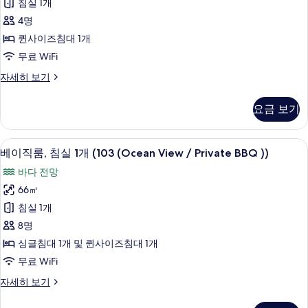
침실 1개
세
침
히
4명
실
보
퀸사이즈침대 1개
기
1
무료 WiFi
개
베
자세히 보기
(Room
이
203)
직
요금 보기
사
룸,
침
진
실
베이직룸, 침실 1개 (103 (Ocean View / Pr
베
모
14
1
베이직룸, 침실 1개 (103 (Ocean View / Private BBQ ))
이
개
두
바다 전망
(Room
직
보
203)
66㎡
룸,
자
기
침실 1개
세
침
히
8명
실
보
싱글침대 1개 및 퀸사이즈침대 1개
기
1
무료 WiFi
개
베
자세히 보기
(103
이
(Ocean
직