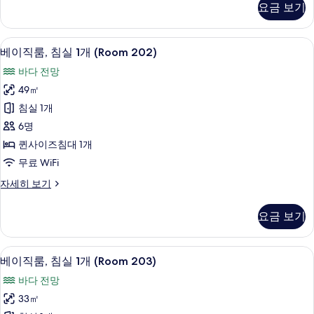
요금 보기
사
룸,
침
진
실
베이직룸, 침실 1개 (Room 202) | 1 개의
베
모
13
1
베이직룸, 침실 1개 (Room 202)
이
개
두
바다 전망
(Room
직
보
201)
49㎡
룸,
자
기
침실 1개
세
침
히
6명
실
보
퀸사이즈침대 1개
기
1
무료 WiFi
개
베
자세히 보기
(Room
이
202)
직
요금 보기
사
룸,
침
진
실
베이직룸, 침실 1개 (Room 203) | 1 개의
베
모
10
1
베이직룸, 침실 1개 (Room 203)
이
개
두
바다 전망
(Room
직
보
202)
33㎡
룸,
자
기