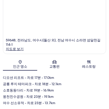
59648, 전라남도, 여수시(돌산 외), 전남 여수시 소라면 섬달천길
114-1
지도로 보기
지도
인근 명소
교통편
레스토랑
디오션 리조트
- 차로 17분
- 17.0km
공룡 루지 테마파크
- 차로 18분
- 12.1km
소호동동다리
- 차로 19분
- 16.9km
웅천친수공원
- 차로 23분
- 19.1km
여수 선소유적
- 차로 23분
- 13.7km