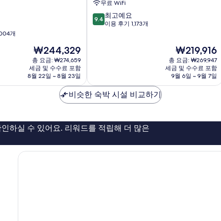
무료 WiFi
세
10
최고예요
부
9.4
점
이용 후기 1,173개
막
만
004개
탄
점
현
현
₩244,329
₩219,916
중
재
재
9.4
총 요금: ₩274,659
총 요금: ₩269,947
요
요
점,
세금 및 수수료 포함
세금 및 수수료 포함
금
금
8월 22일 ~ 8월 23일
9월 6일 ~ 9월 7일
최
₩244,329
₩219,916
고
비슷한 숙박 시설 비교하기
예
요,
이
용
인하실 수 있어요. 리워드를 적립해 더 많은
후
기
1,173
개