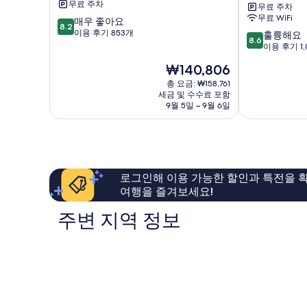
무료 주차
무료 주차
바
랜
무료 WiFi
10
매우 좋아요
고
드
8.2
점
이용 후기 853개
10
비
리
훌륭해요
8.6
만
점
치
조
이용 후기 1,
점
만
리
트
현
₩140,806
중
점
조
&
재
8.2
중
트
총 요금: ₩158,761
워
요
점,
세금 및 수수료 포함
8.6
마
터
금
9월 5일 ~ 9월 6일
매
점,
리
파
₩140,806
우
훌
바
크
좋
륭
고
마
아
해
리
요,
요,
바
이
이
고
로그인해 이용 가능한 할인과 특전을 확
용
용
여행을 즐겨보세요!
후
후
기
기
주변 지역 정보
853
1,004
개
개