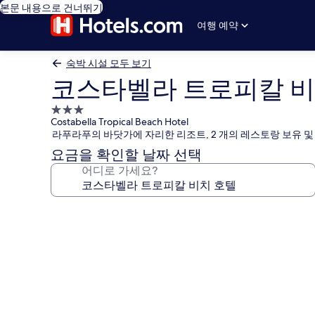
본문 내용으로 건너뛰기
여행 예약
숙박 시설 모두 보기
코스타벨라 트로피칼 비
3.0
Costabella Tropical Beach Hotel
성
라푸라푸의 바닷가에 자리한 리조트, 2 개의 레스토랑 보유 및
급
요금을 확인할 날짜 선택
숙
어디로 가세요?
박
시
설
코
스
타
벨
라