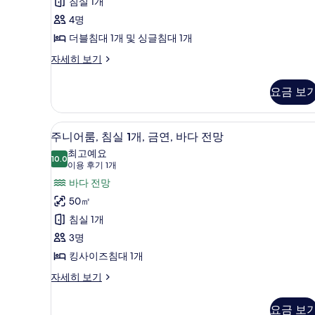
침
침실 1개
기
실
4명
6
1
더블침대 1개 및 싱글침대 1개
개)
개,
디
자세히 보기
럭
금
스
연
요금 보
룸,
(North
침
실
Wing)
주니어룸, 침실 1개, 금연, 바다 전
주
8
1
주니어룸, 침실 1개, 금연, 바다 전망
사
니
개,
최고예요
진
금
10.0
10.0점 만점 중 10점
어
(이
이용 후기 1개
연
모
용
룸,
바다 전망
(North
두
후
Wing)
침
50㎡
자
기
보
실
침실 1개
세
1
기
히
1
3명
개)
보
개,
킹사이즈침대 1개
기
금
주
자세히 보기
니
연,
어
바
요금 보
룸,