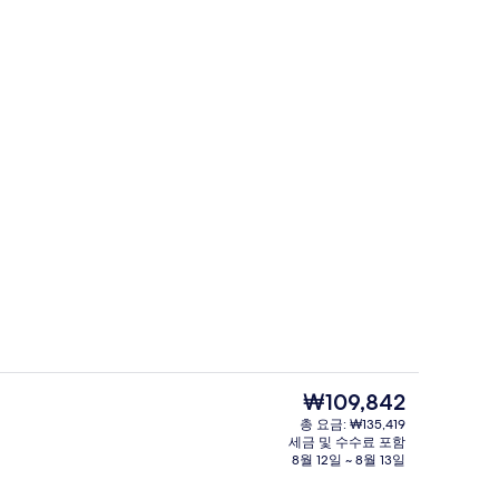
사장, 일광욕 의자, 비치 타월
2 개의 야외 수영장, 07:00 ~ 21:00
현
₩109,842
재
총 요금: ₩135,419
가
세금 및 수수료 포함
 | 욕실 | 샤워기/욕조 결합, 레인폴 샤워기, 무료 세면용품, 헤어드라이어
레스토랑
격
8월 12일 ~ 8월 13일
은
₩109,842