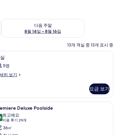
~ 8월 9일
다음 주말 예약 가능 여부 확인, 8월 14일 ~ 8월 16일
다음 주말
8월 14일 ~ 8월 16일
13개 객실 중 13개 표시 중
1 개의 침실, 미니바, 객실 내 금고, 책상
객
8
실
실
5명
사
세히 보기
진
모
요금 보기
두
보
1 개의 침실, 미니바, 객실 내 금고, 책상
remiere
Premiere Deluxe Poolside | 1 개의 침실, 미
10
emiere Deluxe Poolside
기
eluxe
최고예요
oolside
4
9.4점 만점 중 10점
(이
이용 후기 29개
사
용
36㎡
진
후