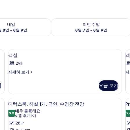
여부 확인, 8월 8일 ~ 8월 9일
이번 주말 예약 가능 여부 확인, 8월 7일 
내일
이번 주말
 8일 ~ 8월 9일
8월 7일 ~ 8월 9일
고, 책상
1 개의 침실, 미니바, 객실 내 금고, 책상
객
4
객실
객
실
2명
사
객
객
자세히 보기
자
진
실
실
모
자
자
기
요금 보기
세
세
두
히
히
보
보
보
 Wing) | 1 개의 침실, 미니바, 객실 내 금고, 책상
디럭스룸, 침실 1개, 금연, 수영장 전망 | 
P
디
7
기
기
디럭스룸, 침실 1개, 금연, 수영장 전망
Pr
기
D
럭
매우 훌륭해요
9.0
P
9.
9.0점 만점 중 10점
스
(이
이용 후기 9개
용
룸,
28㎡
후