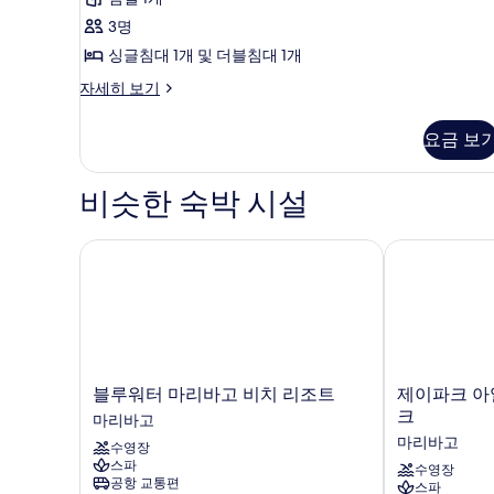
원
모
위
전
3명
두
트
망
싱글침대 1개 및 더블침대 1개
자
보
사
세
주
자세히 보기
기
진
히
니
보
모
어
요금 보
기
스
두
위
보
트
비슷한 숙박 시설
자
기
세
히
블루워터 마리바고 비치 리조트
제이파크 아일
보
기
블
제
블루워터 마리바고 비치 리조트
제이파크 아
루
이
크
마리바고
워
파
마리바고
수영장
터
크
스파
마
아
수영장
공항 교통편
스파
리
일