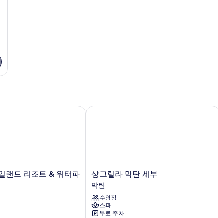
기
랜드 리조트 & 워터파크
샹그릴라 막탄 세부
샹
일랜드 리조트 & 워터파
샹그릴라 막탄 세부
그
막탄
릴
수영장
라
스파
막
무료 주차
탄