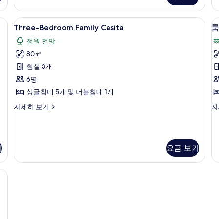
실
자
1
세
망 | 1 개의 침실, 미니바, 객실 내 금고, 책상
Three-
Three-Bedroom Family Casita | 
개,
10
히
Three-Bedroom Family Casita
룸
금
Bedroom
(
보
연,
정원 전망
기
Family
발
80㎡
Casita
코
니
사
침실 3개
(P
진
6명
자
모
싱글침대 5개 및 더블침대 1개
세
히
두
Three-
룸
자세히 보기
자
보
Bedroom
자
보
기
Family
세
기
Casita
히
자
보
기
요금 보기
세
기
히
보
니바, 객실 내 금고, 책상
기