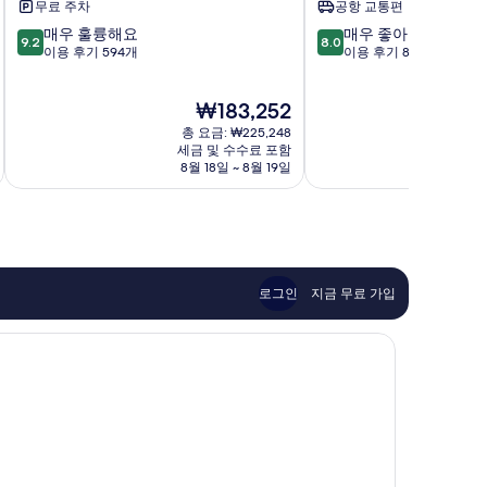
무료 주차
공항 교통편
드
드
10
10
매우 훌륭해요
매우 좋아요
리
리
9.2
8.0
점
점
이용 후기 594개
이용 후기 813개
조
조
만
만
트
트
점
점
막
&
현
₩183,252
중
중
탄,
스
재
9.2
8.0
세
총 요금: ₩225,248
파
요
점,
점,
세금 및 수수료 포함
부
마
금
8월 18일 ~ 8월 19일
매
매
막
리
₩183,252
우
우
탄
바
훌
좋
고
륭
아
해
요,
요,
이
이
용
로그인
지금 무료 가입
용
후
후
기
기
813
594
개
개