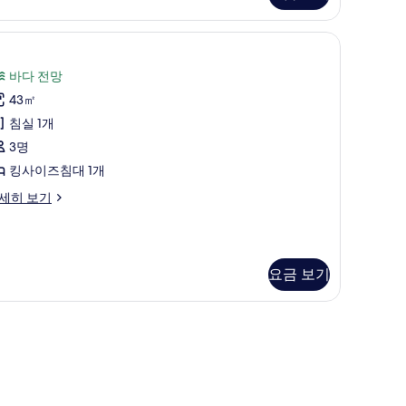
코
1 개의 침실, 미니바, 객실 내 금고, 책상
니
룸 | 1 개의 침실, 미니바, 객실 내 금고, 책상
룸
9
Poolside)
사
바다 전망
사
진
43㎡
진
모
침실 1개
모
두
oolside)
3명
두
보
킹사이즈침대 1개
보
기
세히 보기
기
요금 보기