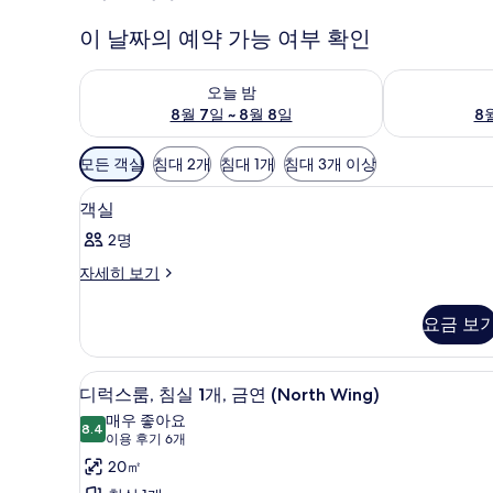
이 날짜의 예약 가능 여부 확인
오늘 밤 예약 가능 여부 확인, 8월 7일 ~ 8월 8일
내일 예약 가능 
오늘 밤
8월 7일 ~ 8월 8일
8월
객
모든 객실
침대 2개
침대 1개
침대 3개 이상
실
1 개의 침실, 미니바, 객실 내 금
객
에
12
객실
실
사
2명
용
사
객
자세히 보기
가
진
실
능
모
자
요금 보
한
세
두
필
히
보
보
터
디럭스룸, 침실 1개, 금연 (North
디
5
기
디럭스룸, 침실 1개, 금연 (North Wing)
기
럭
매우 좋아요
8.4
8.4점 만점 중 10점
스
(이
이용 후기 6개
용
룸,
20㎡
후