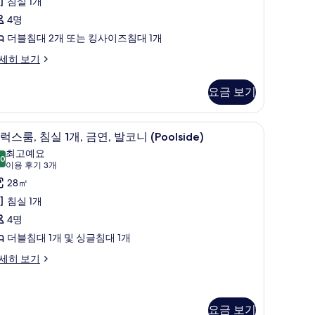
침실 1개
기
모
4명
29
두
더블침대 2개 또는 킹사이즈침대 1개
개)
보
emiere
세히 보기
기
luxe
olside
요금 보기
의 침실, 미니바, 객실 내 금고, 책상
디럭스룸, 침실 1개, 금연, 발코니 (Poolside) |
디
6
럭스룸, 침실 1개, 금연, 발코니 (Poolside)
럭
최고예요
.0
10.0점 만점 중 10점
스
(이
이용 후기 3개
용
,
28㎡
후
침
침실 1개
기
실
4명
3
더블침대 1개 및 싱글침대 1개
개)
,
세히 보기
금
,
발
요금 보기