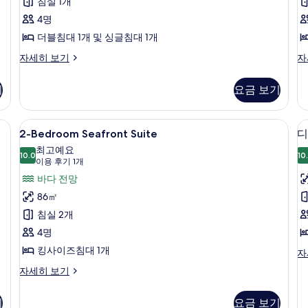
침
침실 1개
기
실
4명
9
1
더블침대 1개 및 싱글침대 1개
개)
개,
디
Pr
자세히 보기
자
럭
De
금
스
Po
연,
기
요금 보기
룸,
자
수
침
세
실
히
망 | 1 개의 침실, 미니바, 객실 내 금고, 책상
영
2-
2-Bedroom Seafront Suite | 1 개
7
1
보
2-Bedroom Seafront Suite
디
Bedroom
장
개,
기
최고예요
금
Seafront
10.0
10
전
10.0점 만점 중 10점
(이
이용 후기 1개
연,
Suite
용
망
바다 전망
룸
수
사
후
영
사
86㎡
장
진
기
진
침실 2개
전
1
모
망
모
1
4명
개)
두
자
개
두
킹사이즈침대 1개
디
자
세
보
럭
보
히
2-
자세히 보기
스
기
보
Bedroom
연
기
룸,
기
Seafront
침
기
요금 보기
Suite