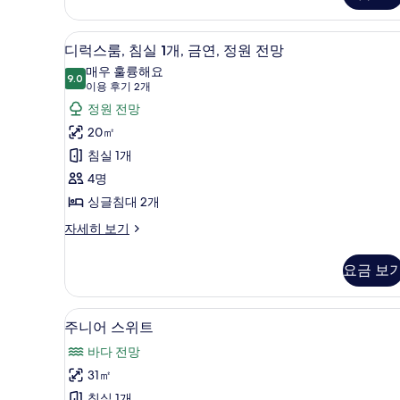
다
침
실
전
디럭스룸, 침실 1개, 금연, 정원 전
디
5
1
디럭스룸, 침실 1개, 금연, 정원 전망
망
럭
개,
매우 훌륭해요
금
9.0
사
9.0점 만점 중 10점
스
(이
이용 후기 2개
연,
용
진
룸,
정원 전망
바
후
다
모
침
20㎡
전
기
두
실
침실 1개
망
2
자
보
1
4명
개)
세
개,
기
싱글침대 2개
히
금
보
디
자세히 보기
기
럭
연,
스
정
요금 보
룸,
원
침
실
전
주니어 스위트 | 1 개의 침실, 미
주
7
1
주니어 스위트
망
니
개,
바다 전망
금
사
어
연,
31㎡
진
스
정
침실 1개