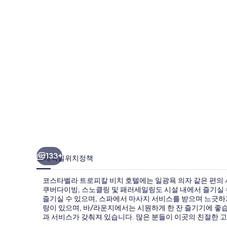
트
로
피
칼
비
치
호
텔
의
사
133+
소개
객실
위치
정책
진
코스타벨라 트로피칼 비치 호텔에는 일광욕 의자 같은 편의 
갤
쿠버다이빙, 스노클링 및 패러세일링도 시설 내에서 즐기실 
즐기실 수 있으며, 스파에서 마사지 서비스를 받으며 느긋하게
러
랑이 있으며, 바/라운지에서는 시원하게 한 잔 즐기기에 좋습
리
과 서비스가 갖춰져 있습니다. 많은 분들이 이곳의 친절한 