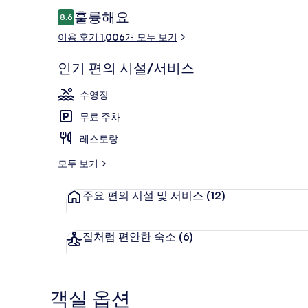
이
훌륭해요
8.6
10점 만점 중 8.6점.
용
이용 후기 1,006개 모두 보기
후
레스토랑
기
인기 편의 시설/서비스
수영장
무료 주차
레스토랑
모두 보기
주요 편의 시설 및 서비스
(12)
집처럼 편안한 숙소
(6)
객실 옵션