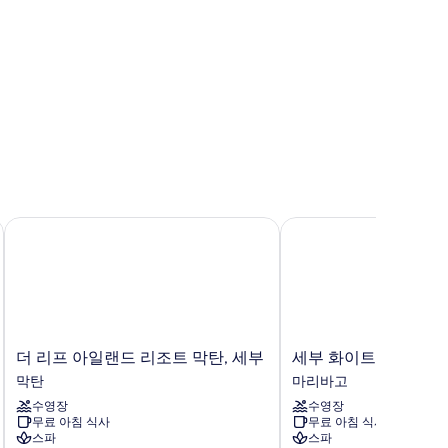
더 리프 아일랜드 리조트 막탄, 세부
세부 화이트 샌드 리조트
더
세
더 리프 아일랜드 리조트 막탄, 세부
세부 화이트 샌드 리조
리
부
막탄
마리바고
프
화
수영장
수영장
아
이
무료 아침 식사
무료 아침 식사
일
트
스파
스파
랜
샌