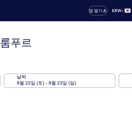
•
앱 열기
KRW
라룸푸르
날짜