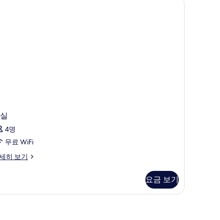
실
4명
무료 WiFi
세히 보기
요금 보기