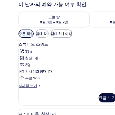
이 날짜의 예약 가능 여부 확인
오늘 밤 예약 가능 여부 확인, 8월 8일 ~ 8월 9일
내일 예약 가능 
오늘 밤
8월 8일 ~ 8월 9일
8월
객
모든 객실
침대 1개
침대 3개 이상
실
객실 내 금고, 책상, 노트북 작업
스
에
2
스튜디오 스위트
튜
사
33㎡
용
디
침실 1개
가
오
2명
능
스
한
킹사이즈침대 1개
위
필
무료 WiFi
트
터
스
자세히 보기
사
튜
진
디
요금 보
오
모
스
두
위
객실 내 금고, 책상, 노트북 작업
프
8
트
프리미어룸, 침실 3개