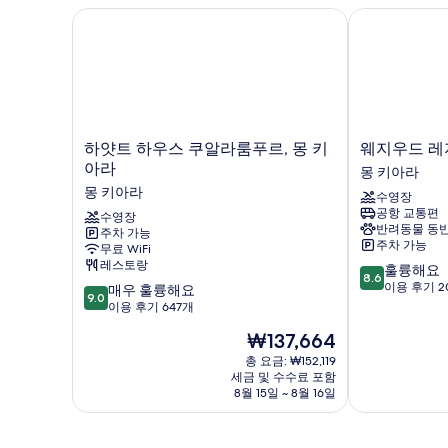
하얏트 하우스 쿠알라룸푸르, 몽 키아라
웨지우드 레지
하
웨
하얏트 하우스 쿠알라룸푸르, 몽 키
웨지우드 레
얏
지
아라
몽 키아라
트
우
몽 키아라
수영장
하
드
공항 교통편
우
수영장
레
반려동물 동반
주차 가능
스
지
주차 가능
무료 WiFi
쿠
던
레스토랑
10
훌륭해요
알
스
8.6
점
이용 후기 2
10
라
매우 훌륭해요
몽
9.0
만
점
룸
이용 후기 647개
키
점
만
푸
아
현
₩137,664
중
점
르,
라
재
8.6
중
몽
총 요금: ₩152,119
몽
요
점,
세금 및 수수료 포함
9.0
키
키
금
8월 15일 ~ 8월 16일
훌
점,
아
아
₩137,664
륭
매
라
라
해
우
몽