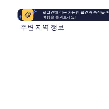
요,
훌
키
이
륭
아
용
해
라
로그인해 이용 가능한 할인과 특전을 확
후
요,
여행을 즐겨보세요!
기
이
200
용
주변 지역 정보
개
후
기
647
개