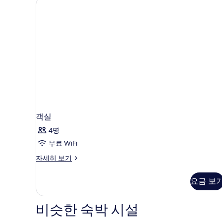
객실
4명
무료 WiFi
객
자세히 보기
실
자
요금 보
세
히
보
비슷한 숙박 시설
기