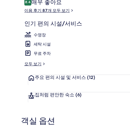
리
이
매우 좋아요
8.4
10점 만점 중 8.4점.
용
이용 후기 87개 모두 보기
후
기
인기 편의 시설/서비스
프리미어룸, 침실
수영장
세탁 시설
무료 주차
모두 보기
주요 편의 시설 및 서비스
(12)
집처럼 편안한 숙소
(6)
객실 옵션