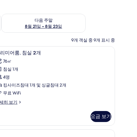
~ 8월 16일
다음 주말 예약 가능 여부 확인, 8월 21일 ~ 8월 23일
다음 주말
8월 21일 ~ 8월 23일
9개 객실 중 9개 표시 중
암막 커튼
프리미어룸, 침실 2개 | 전용 주방 | 커피/티 메
프
10
리미어룸, 침실 2개
리
76㎡
미
침실 1개
어
4명
,
킹사이즈침대 1개 및 싱글침대 2개
침
무료 WiFi
실
세히 보기
개
요금 보기
사
진
모