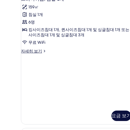
보
리
자
기
159㎡
세
미
히
침실 1개
어
보
6명
기
룸,
킹사이즈침대 1개, 퀸사이즈침대 1개 및 싱글침대 1개 또는
침
사이즈침대 1개 및 싱글침대 3개
실
무료 WiFi
3
프
자세히 보기
개
리
미
사
어
진
룸,
침
모
실
두
3
보
개
자
기
세
히
보
요금 보
기