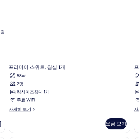
1
2
두
개
개
보
자
자
세
세
기
히
히
보
보
 킹
기
기
프리미어 스위트, 침실 1개
프
58㎡
2명
킹사이즈침대 1개
무료 WiFi
프
프
자세히 보기
자
리
리
미
미
기
요금 보기
어
어
스
스
위
위