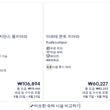
던스 몽키아라
아르테 몬트 키아라
아
지던스 몽키아라
아르테 몬트 키아라
르
Kuala Lumpur
테
무료 주차
몬
무료 WiFi
트
 가능
에어컨
키
체육관
아
10
라
4.8
이용 후기 15개
점
00개
Kuala
만
Lumpur
점
현
현
₩106,894
₩60,227
중
재
재
4.8
총 요금: ₩115,446
총 요금: ₩82,253
요
요
점,
세금 및 수수료 포함
세금 및 수수료 포함
금
금
8월 22일 ~ 8월 23일
8월 17일 ~ 8월 18일
이
₩106,894
₩60,227
용
비슷한 숙박 시설 비교하기
후