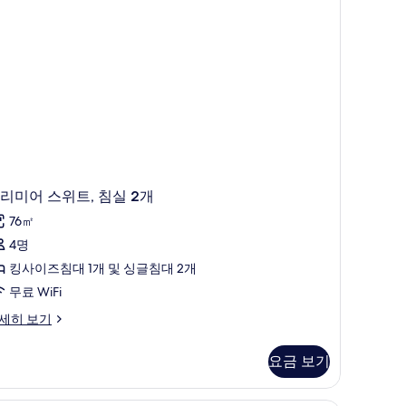
두
보
기
리미어 스위트, 침실 2개
76㎡
4명
킹사이즈침대 1개 및 싱글침대 2개
무료 WiFi
세히 보기
요금 보기