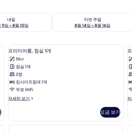
여부 확인, 8월 9일 ~ 8월 10일
이번 주말 예약 가능 여부 확인, 8월 14일 
내일
이번 주말
 9일 ~ 8월 10일
8월 14일 ~ 8월 16일
 공간, 암막 커튼
객실 내 금고, 책상, 노트북 작업 공간, 
프
4
프리미어룸, 침실 1개
프
리
56㎡
미
침실 1개
어
2명
룸,
룸
킹사이즈침대 1개
침
무료 WiFi
실
프
프
자세히 보기
자
1
2
리
리
개
미
미
기
요금 보기
어
어
사
룸,
룸,
진
침
침
 공간, 암막 커튼
실
실
모