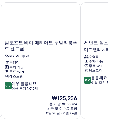
알로프트 바이 메리어트 쿠알라룸푸르 센트랄
세인트 질스 불리바드 
알
세
알로프트 바이 메리어트 쿠알라룸푸
세인트 질스 불리바드
로
인
르 센트랄
미드 밸리 시티
프
트
Kuala Lumpur
수영장
트
질
주차 가능
바
수영장
스
무료 WiFi
주차 가능
이
불
레스토랑
무료 WiFi
메
리
레스토랑
10
훌륭해요
리
바
8.6
점
이용 후기 719개
10
어
매우 훌륭해요
드
9.2
만
점
트
이용 후기 1,013개
호
점
만
쿠
텔
현
₩125,236
중
점
알
미
재
8.6
중
라
총 요금: ₩138,734
드
요
점,
세금 및 수수료 포함
9.2
룸
밸
금
8월 23일 ~ 8월 24일
훌
점,
푸
리
₩125,236
륭
매
르
시
해
우
센
티