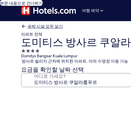
본문 내용으로 건너뛰기
여행 예약
숙박 시설 모두 보기
아파트 전체
도미티스 방사르 쿠알
4.0
Domitys Bangsar Kuala Lumpur
성
방사르 빌리지 근처에 위치한 아파트, 야외 수영장 이용 가능
급
요금을 확인할 날짜 선택
숙
어디로 가세요?
박
시
설
도
미
티
스