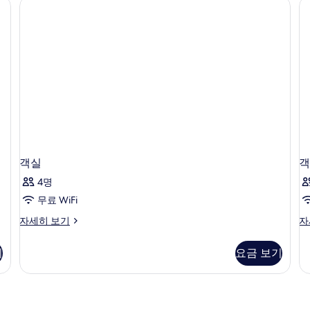
트,
트,
침
침
실
실
1
2
개
개
자
자
세
세
히
히
보
보
기
기
객실
객
4명
무료 WiFi
객
객
자세히 보기
자
실
실
자
자
기
요금 보기
세
세
히
히
보
보
기
기