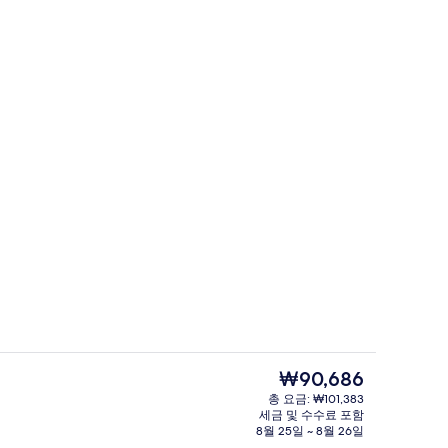
야외 수영장
현
₩90,686
재
총 요금: ₩101,383
가
세금 및 수수료 포함
라운지
격
8월 25일 ~ 8월 26일
은