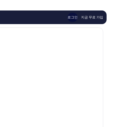
요,
훌
트
이
륭
랄
용
해
Kuala
후
요,
Lumpur
로그인
지금 무료 가입
기
이
719
용
개
후
기
1,013
개