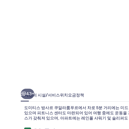
방
사
르
쿠
알
라
룸
푸
르
의
사
43+
소개
편의 시설/서비스
위치
요금
정책
진
도미티스 방사르 쿠알라룸푸르에서 차로 5분 거리에는 미드 
갤
있으며 피트니스 센터도 마련되어 있어 여행 중에도 운동을 거
스가 갖춰져 있으며, 아파트에는 레인폴 샤워기 및 슬리퍼도
러