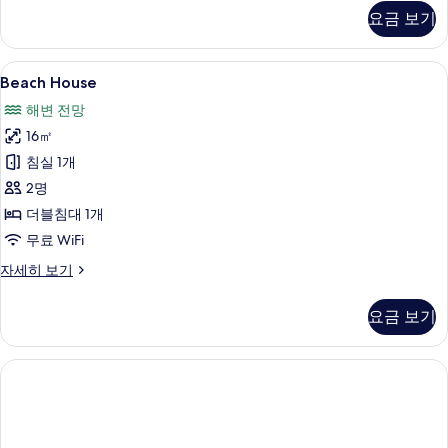
superior
보
요금 보기
-
기
Beach
Front
Beach
Beach House | 미니바, 객실 내 금고
7
자
Beach House
House
세
해변 전망
히
사
보
16㎡
진
기
침실 1개
모
2명
두
더블침대 1개
보
무료 WiFi
기
Beach
자세히 보기
House
자
요금 보기
세
히
보
기