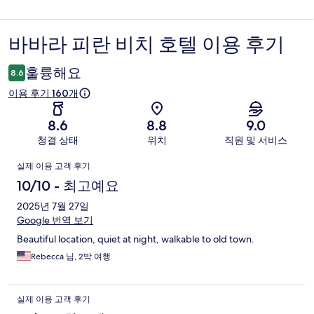
바바라 피란 비치 호텔 이용 후기
이
용
훌륭해요
8.6
후
이용 후기 160개
기
8.6
8.8
9.0
청결 상태
위치
직원 및 서비스
이
실제 이용 고객 후기
용
10/10 - 최고예요
후
2025년 7월 27일
Google 번역 보기
기
Beautiful location, quiet at night, walkable to old town.
Rebecca 님, 2박 여행
실제 이용 고객 후기