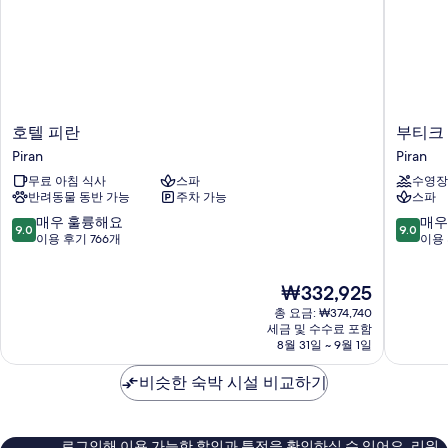
호
부
호텔 피란
부티크
텔
티
Piran
Piran
피
크
무료 아침 식사
스파
수영장
란
호
반려동물 동반 가능
주차 가능
스파
Piran
텔
포
10
10
매우 훌륭해요
매우
9.0
9.0
르
점
점
이용 후기 766개
이용 
토
만
만
로
점
점
현
₩332,925
즈
중
중
재
Piran
9.0
9.0
총 요금: ₩374,740
요
점,
점,
세금 및 수수료 포함
금
8월 31일 ~ 9월 1일
매
매
₩332,925
우
우
비슷한 숙박 시설 비교하기
훌
훌
륭
륭
해
해
요,
요,
로그인해 이용 가능한 할인과 특전을 확인하실 수 있어요. 리워