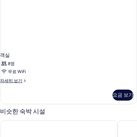
객실
8명
무료 WiFi
객
자세히 보기
실
자
요금 보기
세
히
보
비슷한 숙박 시설
기
호텔 피란
부티크 