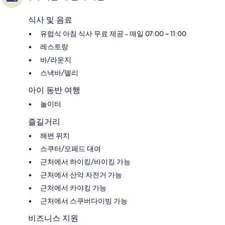
식사 및 음료
유럽식 아침 식사 무료 제공 - 매일 07:00 ~ 11:00
레스토랑
바/라운지
스낵바/델리
아이 동반 여행
놀이터
즐길거리
해변 위치
스쿠터/모페드 대여
근처에서 하이킹/바이킹 가능
근처에서 산악 자전거 가능
근처에서 카야킹 가능
근처에서 스쿠버다이빙 가능
비즈니스 지원