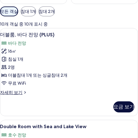
객
모든 객실
침대 1개
침대 2개
실
에
10개 객실 중 10개 표시 중
사
더블룸, 바다 전망 (PLUS) | 미니바, 객실 
더
6
더블룸, 바다 전망 (PLUS)
용
블
가
바다 전망
룸,
능
16㎡
바
한
침실 1개
다
필
2명
터
전
더블침대 1개 또는 싱글침대 2개
망
무료 WiFi
(PLUS)
더
자세히 보기
사
블
진
룸,
요금 보기
바
모
다
두
전
Double
미니바, 객실 내 금고, 책상, 무료 WiFi
7
망
보
Double Room with Sea and Lake View
Room
(PLUS)
기
호수 전망
자
with