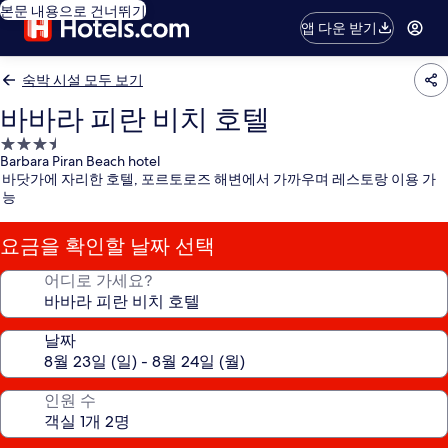
본문 내용으로 건너뛰기
앱 다운 받기
숙박 시설 모두 보기
바바라 피란 비치 호텔
3.5
Barbara Piran Beach hotel
성
바닷가에 자리한 호텔, 포르토로즈 해변에서 가까우며 레스토랑 이용 가
급
능
숙
박
요금을 확인할 날짜 선택
시
설
어디로 가세요?
날짜
인원 수