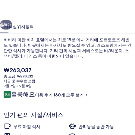
비
치
이전
다음
호
82+
소개
객실
위치
정책
텔
바바라 피란 비치 호텔에서는 차로 15분 이내 거리에 포르토로즈 해변
의
도 있습니다. 이곳에서는 마사지도 받으실 수 있고, 레스토랑에서는 간
단한 식사가 가능합니다. 기타 편의 시설과 서비스로는 바/라운지, 스
사
낵바/델리, 테라스 등이 마련되어 있습니다.
진
현
₩263,037
갤
재
총 요금: ₩298,212
가
러
세금 및 수수료 포함
격
9월 7일 ~ 9월 8일
외관
리
은
이
훌륭해요
8.6
이용 후기 160개 모두 보기
₩263,037
10점 만점 중 8.6점.
용
후
기
인기 편의 시설/서비스
무료 아침 식사
반려동물 동반 가능