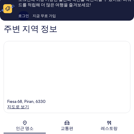
이
이
드를 적립해 더 많은 여행을 즐겨보세요!
용
용
후
후
로그인
지금 무료 가입
기
기
766
237
주변 지역 정보
개
개
Fiesa 68, Piran, 6330
지도로 보기
지도
인근 명소
교통편
레스토랑