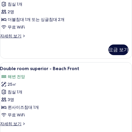
전
Sea
두
침실 1개
망
and
자
보
2명
세
Lake
기
더블침대 1개 또는 싱글침대 2개
히
View
무료 WiFi
보
사
기
Double
자세히 보기
진
or
Twin
모
요금 보기
Room,
두
Sea
보
and
Double
Double room superior - Beach Fro
7
Lake
Double room superior - Beach Front
기
room
View
해변 전망
자
superior
세
25㎡
-
히
Beach
침실 1개
보
Front
기
3명
사
퀸사이즈침대 1개
진
무료 WiFi
모
Double
자세히 보기
두
room