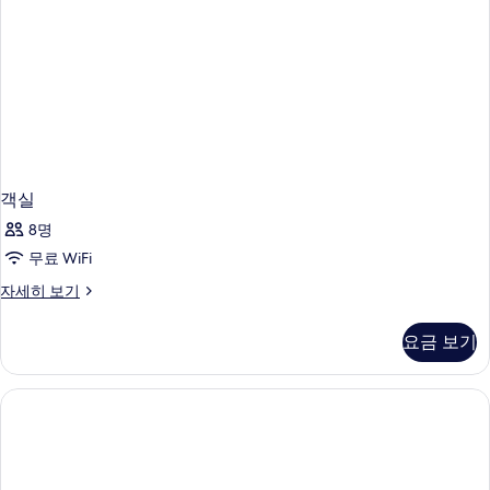
객실
8명
무료 WiFi
객
자세히 보기
실
자
요금 보기
세
히
보
기