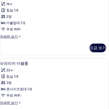
세
16㎡
Sea
히
and
침실 1개
보
Lake
기
2명
View
더블침대 1개
사
무료 WiFi
진
Double
자세히 보기
모
Room
with
두
요금 보기
Sea
보
and
Lake
기
슈피리어 더블룸 | 미니바, 객실 내 금고, 
슈
5
View
슈피리어 더블룸
피
자
22㎡
세
리
히
침실 1개
어
보
3명
기
더
퀸사이즈침대 1개
블
무료 WiFi
룸
슈
자세히 보기
사
피