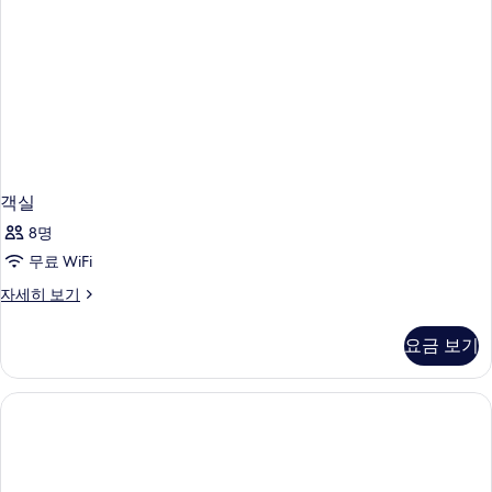
객실
8명
무료 WiFi
객
자세히 보기
실
자
요금 보기
세
히
보
기