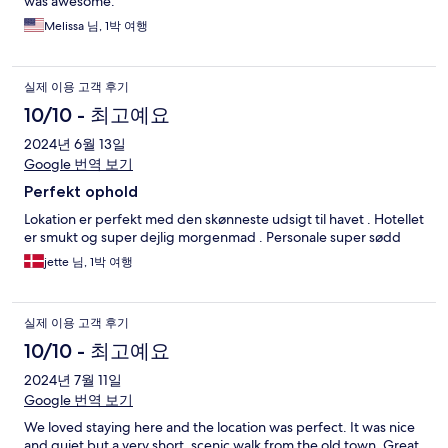
was awesome.
Melissa 님, 1박 여행
실제 이용 고객 후기
10/10 - 최고예요
2024년 6월 13일
Google 번역 보기
Perfekt ophold
Lokation er perfekt med den skønneste udsigt til havet . Hotellet
er smukt og super dejlig morgenmad . Personale super sødd
jette 님, 1박 여행
실제 이용 고객 후기
10/10 - 최고예요
2024년 7월 11일
Google 번역 보기
We loved staying here and the location was perfect. It was nice
and quiet but a very short, scenic walk from the old town. Great