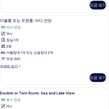
진
리
요금 보기
어
모
더
두
블
미니바, 객실 내 금고, 책상, 무료 WiFi
더
6
룸
더블룸 또는 트윈룸, 바다 전망
보
블
자
기
바다 전망
세
룸
히
16㎡
또
보
침실 1개
기
는
2명
트
더블침대 1개 또는 싱글침대 2개
윈
무료 WiFi
룸,
더
자세히 보기
바
블
다
룸
요금 보기
또
전
는
망
트
Double
미니바, 객실 내 금고, 책상, 무료 WiFi
7
윈
Double or Twin Room, Sea and Lake View
사
or
룸,
진
호수 전망
바
Twin
다
모
16㎡
Room,