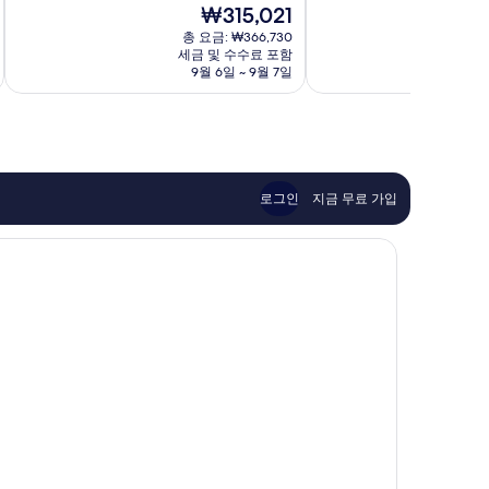
현
₩315,021
점
점
래
이
재
중
중
스
총 요금: ₩366,730
너
요
세금 및 수수료 포함
8.0
9.6
호
호
금
9월 6일 ~ 9월 7일
점,
점,
텔
텔
₩315,021
매
최
&
운
우
고
스
영
좋
예
파
Piran
아
요,
Piran
요,
이
이
용
로그인
지금 무료 가입
용
후
후
기
기
482
165
개
개