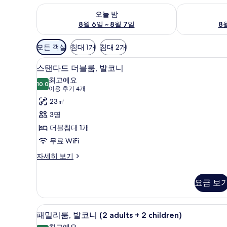
오늘 밤 예약 가능 여부 확인, 8월 6일 ~ 8월 7일
내일 예약 가능 
오늘 밤
8월 6일 ~ 8월 7일
8월
객
모든 객실
침대 1개
침대 2개
실
거실 공간
스
에
5
스탠다드 더블룸, 발코니
탠
사
최고예요
10.0
용
10.0점 만점 중 10점
다
(이
이용 후기 4개
가
용
드
23㎡
능
후
더
3명
한
기
블
더블침대 1개
필
4
룸,
무료 WiFi
터
개)
발
스
자세히 보기
탠
코
다
니
요금 보
드
더
사
블
진
거실 공간
패
룸,
3
패밀리룸, 발코니 (2 adults + 2 children)
발
모
밀
최고예요