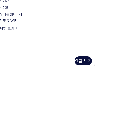
21㎡
ALCONY
망
2명
사
사
더블침대 1개
진
진
무료 WiFi
모
모
두
OUBLE
세히 보기
두
ITH
보
보
ALCONY
기
기
요금 보기