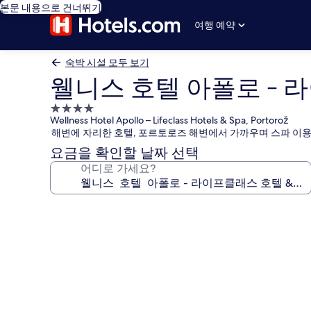
본문 내용으로 건너뛰기
여행 예약
숙박 시설 모두 보기
웰니스 호텔 아폴로 - 
4.0
Wellness Hotel Apollo – Lifeclass Hotels & Spa, Portorož
성
해변에 자리한 호텔, 포르토로즈 해변에서 가까우며 스파 이용
급
요금을 확인할 날짜 선택
숙
어디로 가세요?
박
시
설
웰
니
스
호
텔