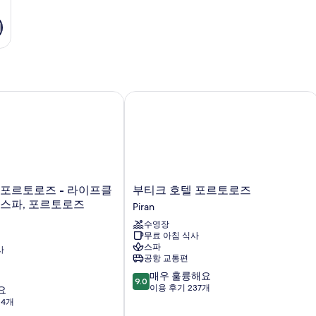
기
르토로즈 - 라이프클래스 호텔 & 스파, 포르토로즈
부티크 호텔 포르토로즈
부
부티크 호텔 포르토로즈
티
 스파, 포르토로즈
Piran
크
수영장
호
무료 아침 식사
텔
스파
사
포
공항 교통편
르
10
매우 훌륭해요
토
9.0
점
이용 후기 237개
요
로
만
14개
즈
점
Piran