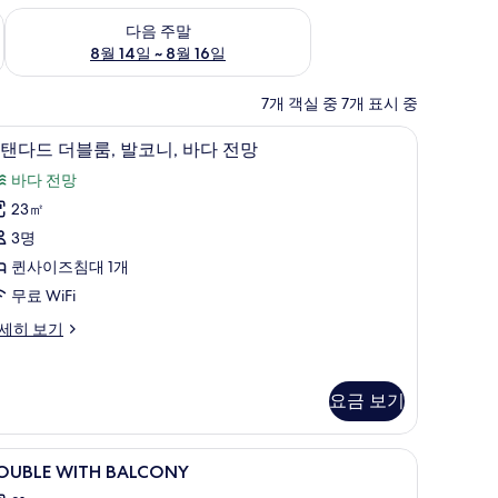
~ 8월 9일
다음 주말 예약 가능 여부 확인, 8월 14일 ~ 8월 16일
다음 주말
8월 14일 ~ 8월 16일
7개 객실 중 7개 표시 중
| 거실 공간
거실 공간
스
5
탠다드 더블룸, 발코니, 바다 전망
탠
바다 전망
다
23㎡
드
3명
더
퀸사이즈침대 1개
블
무료 WiFi
,
세히 보기
발
코
,
요금 보기
바
다
OUBLE
고급 침구, 미니바, 객실 내 금고, 책상
1
OUBLE WITH BALCONY
전
ITH