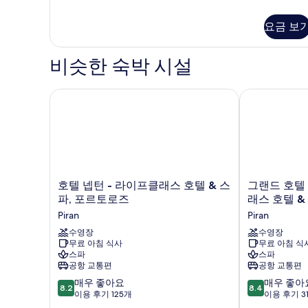
진
Room
보
Sea
기
모
요금 보
View
두
with
Balcony
보
비슷한 숙박 시설
자
기
세
히
호텔 넵턴 - 라이프클래스 호텔 & 스파, 포르토로즈
그랜드 호텔 포
보
기
호
그
호텔 넵턴 - 라이프클래스 호텔 & 스
그랜드 호텔 포르토로즈 - 라이프클
텔
랜
파, 포르토로즈
래스 호텔 &
넵
드
Piran
Piran
턴
호
-
수영장
텔
수영장
무료 아침 식사
무료 아침 식
라
포
스파
스파
이
르
공항 교통편
공항 교통편
프
토
10
10
클
매우 좋아요
로
매우 좋아
8.2
8.4
점
점
래
이용 후기 125개
즈
이용 후기 3
만
만
스
-