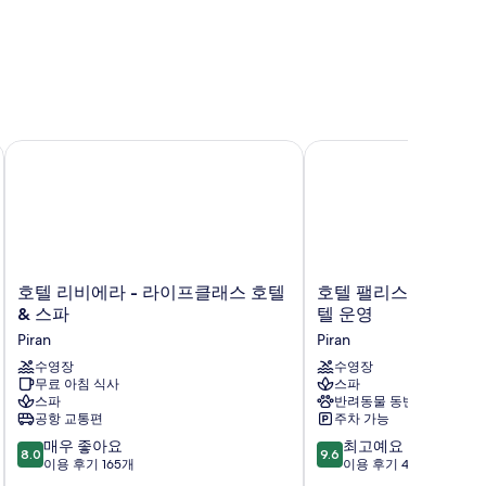
호텔 리비에라 - 라이프클래스 호텔 & 스파
호텔 팰리스 포르토로즈,
호
호
호텔 리비에라 - 라이프클래스 호텔
호텔 팰리스 포르토로즈
텔
텔
& 스파
텔 운영
리
팰
Piran
Piran
비
리
에
수영장
스
수영장
무료 아침 식사
스파
라
포
스파
반려동물 동반 가능
-
르
공항 교통편
주차 가능
라
토
10
10
이
매우 좋아요
로
최고예요
8.0
9.6
점
점
프
이용 후기 165개
즈,
이용 후기 482개
만
만
클
마