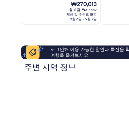
현
₩270,013
점
점
호
라
재
중
중
텔
총 요금: ₩317,452
이
요
세금 및 수수료 포함
8.2
8.4
&
프
금
9월 6일 ~ 9월 7일
점,
점,
스
클
₩270,013
매
매
파,
래
우
우
포
스
좋
좋
르
호
아
아
토
텔
요,
요,
로
&
로그인해 이용 가능한 할인과 특전을 확
이
이
즈
스
여행을 즐겨보세요!
용
용
Piran
파,
후
후
포
주변 지역 정보
기
기
르
125
314
토
개
개
로
즈
Piran