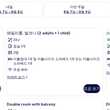
여부 확인, 8월 7일 ~ 8월 8일
이번 주말 예약 가능 여부 확인, 8월 7일 
내일
이번 주말
 7일 ~ 8월 8일
8월 7일 ~ 8월 9일
패밀리룸, 발코니 (2 adults + 1 child) 
패
4
패밀리룸, 발코니 (2 adults + 1 child)
스
밀
33㎡
리
침실 1개
룸,
3명
발
더블침대 1개 및 더블사이즈 소파베드 1개 또는 더블사이즈
코
소파베드 1개
니
룸
무료 WiFi
스
자
(2
패
탠
자세히 보기
adults
밀
다
+
리
드
니
기
요금 보기
룸,
더
1
발
블
child)
코
룸,
Double
고급 침구, 미니바, 객실 내 금고, 책상
D
사
2
니
발
Double room with balcony
D
room
W
(2
코
진