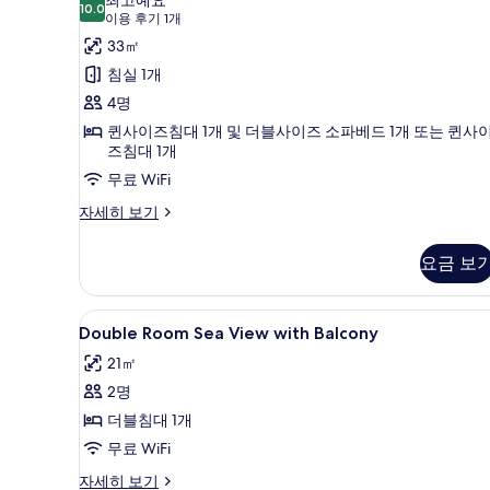
코
10.0
두
10.0점 만점 중 10점
리
(이
이용 후기 1개
니
보
자
용
룸,
33㎡
세
후
기
발
침실 1개
히
기
보
코
4명
1
기
니
퀸사이즈침대 1개 및 더블사이즈 소파베드 1개 또는 퀸사
개)
즈침대 1개
(2
무료 WiFi
adults
+
패
자세히 보기
밀
2
리
children)
요금 보
룸,
사
발
코
진
Double
고급 침구, 미니바, 객실 내 금고
2
니
Double Room Sea View with Balcony
모
Room
(2
21㎡
adults
Sea
두
+
2명
View
보
2
with
더블침대 1개
기
children)
Balcony
자
무료 WiFi
세
사
Double
자세히 보기
히