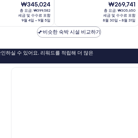
현
현
₩345,024
₩269,741
중
재
재
9.0
총 요금: ₩399,582
총 요금: ₩305,650
요
요
점,
세금 및 수수료 포함
세금 및 수수료 포함
금
금
9월 4일 ~ 9월 5일
8월 30일 ~ 8월 31일
매
₩345,024
₩269,741
우
비슷한 숙박 시설 비교하기
훌
륭
해
요,
인하실 수 있어요. 리워드를 적립해 더 많은
이
용
후
기
237
개