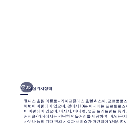
아
폴
로
-
라
이
프
클
래
스
35+
소개
객실
위치
정책
호
웰니스 호텔 아폴로 - 라이프클래스 호텔 & 스파, 포르토로
텔
해변이 마련되어 있으며, 걸어서 10분 이내에는 포르토로즈 
&
이 마련되어 있으며, 마사지, 바디 랩, 얼굴 트리트먼트 등
커피숍/카페에서는 간단한 먹을거리를 제공하며, 바/라운지에
스
사우나 등의 기타 편의 시설과 서비스가 마련되어 있습니다.