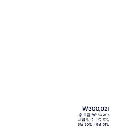
 수영장
레스토랑
현
₩300,021
재
총 요금: ₩350,304
가
세금 및 수수료 포함
식사 및 음료
격
8월 30일 ~ 8월 31일
은
₩300,021