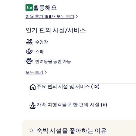
파,
이
훌륭해요
8.6
10점 만점 중 8.6점.
포
용
이용 후기 188개 모두 보기
후
르
해변/바다 전
기
인기 편의 시설/서비스
토
로
수영장
즈
스파
의
반려동물 동반 가능
사
모두 보기
진
주요 편의 시설 및 서비스
(12)
갤
러
가족 여행객을 위한 편의 시설
(6)
리
이 숙박 시설을 좋아하는 이유