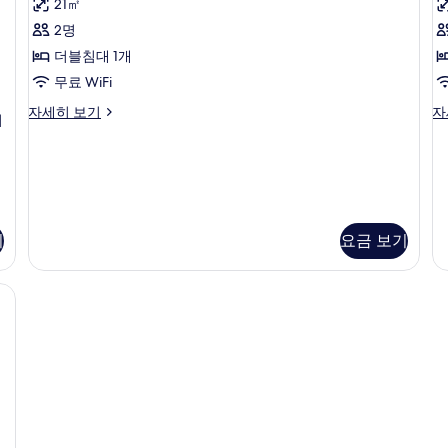
21㎡
adults
with
니,
B
모
+
바
2명
balcony
1
다
두
사
더블침대 1개
child)
전
보
자
망
진
무료 WiFi
세
자
기
모
Double
D
자세히 보기
자
히
세
이
room
W
두
보
히
with
B
기
보
보
balcony
자
기
자
세
기
세
히
히
보
보
기
기
요금 보기
기
, 책상