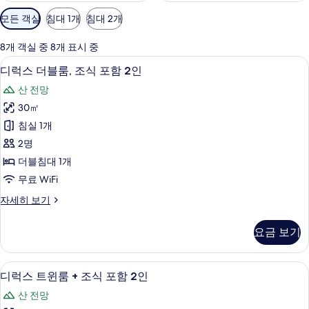
객
모든 객실
침대 1개
침대 2개
실
에
8개 객실 중 8개 표시 중
사
디럭스 더블룸, 조식 포함 2인 | 객실 내
디
3
디럭스 더블룸, 조식 포함 2인
용
럭
가
산 전망
스
능
30㎡
더
한
침실 1개
블
필
2명
터
룸,
더블침대 1개
조
무료 WiFi
식
디
자세히 보기
포
럭
함
스
요금 보기
더
2
블
인
룸,
디럭스 트윈룸 + 조식 포함 2인 
디
2
조
사
디럭스 트윈룸 + 조식 포함 2인
럭
식
진
산 전망
포
스