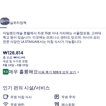
슬
호
이전
다음
텔
47+
소개
객실
위치
정책
의
아일랜드캐슬 호텔에서 차로 15분 이내 거리에는 서울창포원, 고려대
사
학교 등이 있습니다. 이곳에는 피트니스 센터도 있으며, 아시아 요리
전문 식당인 LA STAIILA에서는 아침 식사가 가능합니다.
진
갤
현
₩128,814
재
러
총 요금: ₩141,695
가
세금 및 수수료 포함
격
리
8월 24일 ~ 8월 25일
은
이
매우 훌륭해요
9.2
이용 후기 105개 모두 보기
워터파크
₩128,814
10점 만점 중 9.2점.
용
후
기
인기 편의 시설/서비스
무료 아침 식사
무료 주차
무료 WiFi
레스토랑