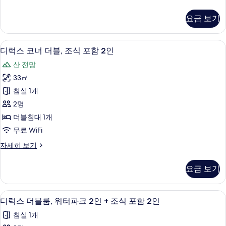
식
일
포
랜
요금 보기
드
함
트
2
윈
디럭스 코너 더블, 조식 포함 2인 | 객실 
디
2
룸,
인
디럭스 코너 더블, 조식 포함 2인
럭
조
사
산 전망
식
스
진
포
33㎡
코
함
모
침실 1개
2
너
두
인
2명
더
자
보
더블침대 1개
세
블,
기
무료 WiFi
히
조
보
디
자세히 보기
기
식
럭
포
스
요금 보기
코
함
너
2
더
디럭스 더블룸, 워터파크 2인 + 조식 포함 
디
3
블,
인
디럭스 더블룸, 워터파크 2인 + 조식 포함 2인
럭
조
사
침실 1개
식
스