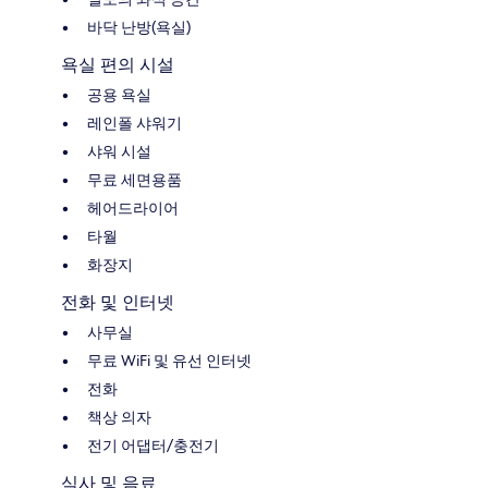
바닥 난방(욕실)
욕실 편의 시설
공용 욕실
레인폴 샤워기
샤워 시설
무료 세면용품
헤어드라이어
타월
화장지
전화 및 인터넷
사무실
무료 WiFi 및 유선 인터넷
전화
책상 의자
전기 어댑터/충전기
식사 및 음료