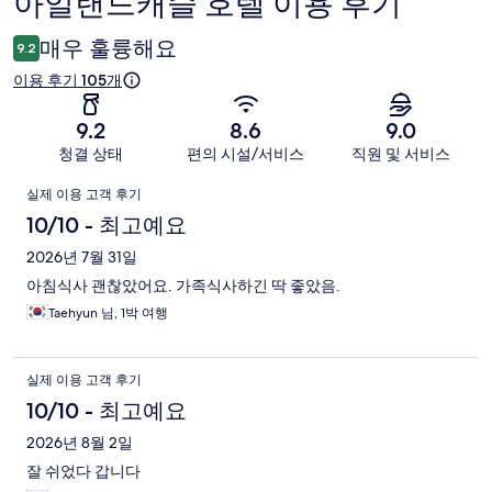
아일랜드캐슬 호텔 이용 후기
이
용
매우 훌륭해요
9.2
후
이용 후기 105개
기
9.2
8.6
9.0
청결 상태
편의 시설/서비스
직원 및 서비스
이
실제 이용 고객 후기
용
10/10 - 최고예요
후
2026년 7월 31일
아침식사 괜찮았어요. 가족식사하긴 딱 좋았음.
기
Taehyun 님, 1박 여행
실제 이용 고객 후기
10/10 - 최고예요
2026년 8월 2일
잘 쉬었다 갑니다