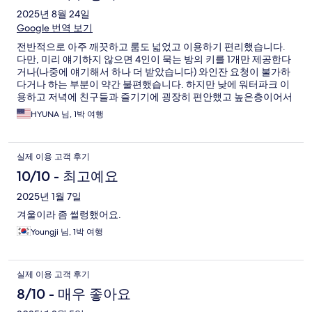
2025년 8월 24일
Google 번역 보기
전반적으로 아주 깨끗하고 룸도 넓었고 이용하기 편리했습니다.
다만, 미리 얘기하지 않으면 4인이 묵는 방의 키를 1개만 제공한다
거나(나중에 얘기해서 하나 더 받았습니다) 와인잔 요청이 불가하
다거나 하는 부분이 약간 불편했습니다. 하지만 낮에 워터파크 이
용하고 저녁에 친구들과 즐기기에 굉장히 편안했고 높은층이어서
뷰도 시원하고 좋았습니다. 아침에 피트니스센터도 방문했는데 작
HYUNA 님, 1박 여행
지만 깨끗하고 물과 타월이 충분히 비치되어있던 점도 좋았고 여
러모로 만족스러웠습니다.
실제 이용 고객 후기
10/10 - 최고예요
2025년 1월 7일
겨울이라 좀 썰렁했어요.
Youngji 님, 1박 여행
실제 이용 고객 후기
8/10 - 매우 좋아요