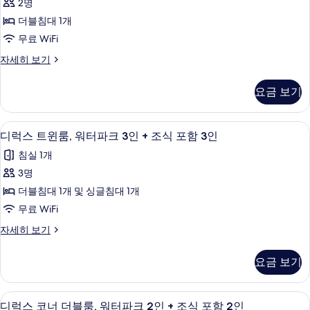
진
포
2명
더
함
모
더블침대 1개
2
블
두
인
무료 WiFi
룸,
자
보
디
자세히 보기
세
워
럭
기
히
터
스
보
요금 보기
더
기
파
블
크
룸,
디럭스 트윈룸, 워터파크 3인 + 조식 포함 
디
5
워
디럭스 트윈룸, 워터파크 3인 + 조식 포함 3인
2
럭
터
인
침실 1개
파
스
+
크
3명
트
2
조
더블침대 1개 및 싱글침대 1개
인
윈
식
+
무료 WiFi
룸,
조
포
디
자세히 보기
식
워
함
럭
포
터
스
2
함
요금 보기
트
2
파
인
윈
인
크
룸,
사
자
객실 내 금고, 책상, 노트북 작업 공간, 
디
4
워
디럭스 코너 더블룸, 워터파크 2인 + 조식 포함 2인
3
세