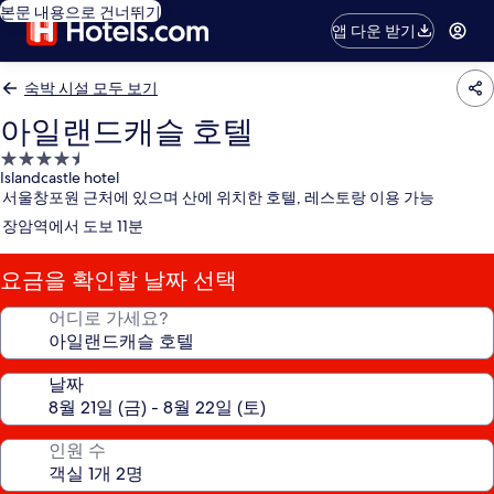
본문 내용으로 건너뛰기
앱 다운 받기
숙박 시설 모두 보기
아일랜드캐슬 호텔
4.5
Islandcastle hotel
성
서울창포원 근처에 있으며 산에 위치한 호텔, 레스토랑 이용 가능
급
장암역에서 도보 11분
숙
박
요금을 확인할 날짜 선택
시
설
어디로 가세요?
날짜
인원 수