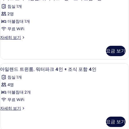
진
럭
터
히
인
침실 1개
모
파
보
스
+
크
2명
기
두
코
3
조
더블침대 1개
보
인
너
식
+
무료 WiFi
기
더
조
포
디
자세히 보기
식
블
함
럭
포
룸,
스
3
함
요금 보기
코
3
워
인
너
인
터
더
사
자
아일랜드 트윈룸, 워터파크 4인 + 조식 포
아
4
블
아일랜드 트윈룸, 워터파크 4인 + 조식 포함 4인
파
세
진
일
룸,
히
크
침실 1개
모
워
보
랜
터
2
4명
기
두
드
파
인
더블침대 2개
보
크
트
+
2
무료 WiFi
기
윈
인
조
아
자세히 보기
+
룸,
식
일
조
워
랜
식
포
요금 보기
드
포
터
함
트