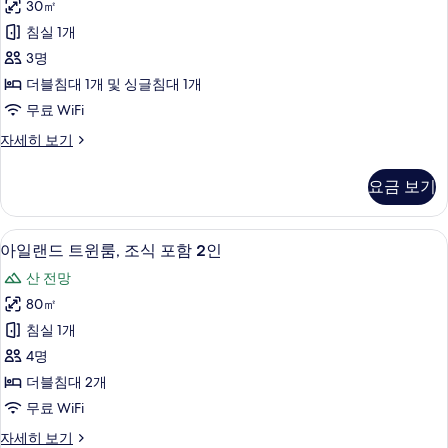
모
함
30㎡
트
2
두
침실 1개
인
윈
보
자
3명
룸
세
기
더블침대 1개 및 싱글침대 1개
히
+
무료 WiFi
보
조
기
디
자세히 보기
식
럭
포
스
요금 보기
트
함
윈
2
룸
아일랜드 트윈룸, 조식 포함 2
아
인
2
+
아일랜드 트윈룸, 조식 포함 2인
일
조
사
산 전망
식
랜
진
포
80㎡
드
함
모
침실 1개
2
트
두
인
4명
윈
자
보
더블침대 2개
세
룸,
기
무료 WiFi
히
조
보
아
자세히 보기
기