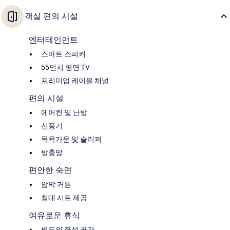
객실 편의 시설
엔터테인먼트
스마트 스피커
55인치 평면 TV
프리미엄 케이블 채널
편의 시설
에어컨 및 난방
선풍기
목욕가운 및 슬리퍼
방충망
편안한 숙면
암막 커튼
침대 시트 제공
여유로운 휴식
별도의 좌석 공간