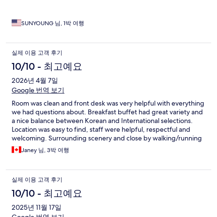
SUNYOUNG 님, 1박 여행
실제 이용 고객 후기
10/10 - 최고예요
2026년 4월 7일
Google 번역 보기
Room was clean and front desk was very helpful with everything
we had questions about. Breakfast buffet had great variety and
a nice balance between Korean and International selections.
Location was easy to find, staff were helpful, respectful and
welcoming. Surrounding scenery and close by walking/running
path lined with cherry blossom trees is beautiful. Would
Janey 님, 3박 여행
definitely return!
실제 이용 고객 후기
10/10 - 최고예요
2025년 11월 17일