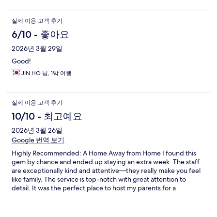
실제 이용 고객 후기
6/10 - 좋아요
2026년 3월 29일
Good!
JIN HO 님, 1박 여행
실제 이용 고객 후기
10/10 - 최고예요
2026년 3월 26일
Google 번역 보기
Highly Recommended: A Home Away from Home I found this
gem by chance and ended up staying an extra week. The staff
are exceptionally kind and attentive—they really make you feel
like family. The service is top-notch with great attention to
detail. It was the perfect place to host my parents for a
memorable stay. Thank you for the warm hospitality; I can’t wait
to return on my next visit to Korea!