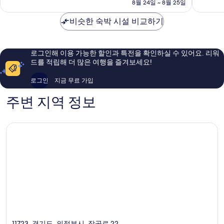
금
8월 24일 ~ 8월 25일
점,
점,
₩60,263
매
매
비슷한 숙박 시설 비교하기
우
우
좋
좋
아
아
요,
요,
로그인해 이용 가능한 할인과 특전을 확인하실 수 있어요. 리워
이
이
드를 적립해 더 많은 여행을 즐겨보세요!
용
용
후
후
로그인
지금 무료 가입
기
기
53
80
주변 지역 정보
개
개
11723, 경기도, 의정부시, 장곡로 22