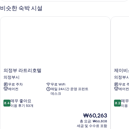
함
파
윈
2
2
비슷한 숙박 시설
룸,
크
인
인
워
자
4
의정부 라트리호텔
제이비스
사
터
세
인
파
히
진
크
보
+
모
4
기
조
인
두
+
식
보
조
포
식
기
포
함
함
4
의
제
의정부 라트리호텔
제이비
4
정
이
인
의정부시
의정부
인
부
비
자
사
무료 주차
무료 WiFi
무료 
라
스
세
에어컨
매일 24시간 운영 프런트
에어컨
트
호
진
히
데스크
리
텔
보
모
10
10
호
매우 좋아요
의
매우
8.4
8.2
기
점
점
텔
이용 후기 53개
정
이용 
두
만
만
의
부
보
현
₩60,263
점
점
정
시
재
중
중
기
부
총 요금: ₩66,808
요
세금 및 수수료 포함
8.4
8.2
시