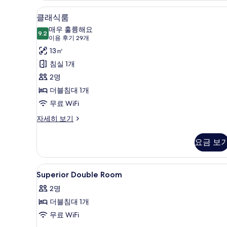
1 개의 침실, 고급 침구, 객실 내
클
5
클래식룸
래
매우 훌륭해요
9.2
9.2점 만점 중 10점
식
(이
이용 후기 29개
용
룸
13㎡
후
사
침실 1개
기
진
2명
29
모
더블침대 1개
개)
두
무료 WiFi
보
클
자세히 보기
래
기
식
요금 보
룸
자
세
Superior
1 개의 침실, 고급 침구, 객실 내
5
히
Superior Double Room
Double
보
2명
기
Room
더블침대 1개
사
무료 WiFi
진