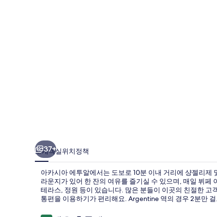
투
알
의
사
진
갤
러
리
37+
소개
객실
위치
정책
아카시아 에투알에서는 도보로 10분 이내 거리에 샹젤리제 및
라운지가 있어 한 잔의 여유를 즐기실 수 있으며, 매일 뷔페
테라스, 정원 등이 있습니다. 많은 분들이 이곳의 친절한 고객
통편을 이용하기가 편리해요. Argentine 역의 경우 2분만 걸으면