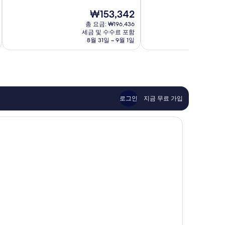
점
점
호
현
₩153,342
중
중
텔
재
8.4
8.6
총 요금: ₩196,436
17
요
점,
점,
세금 및 수수료 포함
구
금
8월 31일 ~ 9월 1일
매
훌
₩153,342
우
륭
좋
해
아
요,
요,
이
이
용
용
후
로그인
지금 무료 가입
후
기
기
594
684
개
개