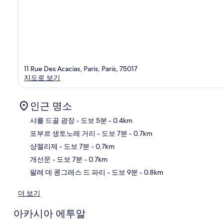
11 Rue Des Acacias, Paris, Paris, 75017
지도로 보기
인근 명소
샤를 드골 광장
- 도보 5분
- 0.4km
포부르 생토노레 거리
- 도보 7분
- 0.7km
지
샹젤리제
- 도보 7분
- 0.7km
개선문
- 도보 7분
- 0.7km
팔레 데 콩그레스 드 파리
- 도보 9분
- 0.8km
더 보기
아카시아 에투알