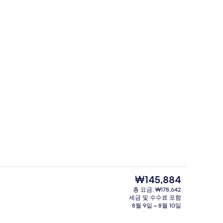
오
슈피리어 더블룸 | 1 개의 침실, 고급 침구
현
₩145,884
재
총 요금: ₩178,642
가
세금 및 수수료 포함
진
매일 뷔페 아침 식사 유료
격
8월 9일 ~ 8월 10일
은
₩145,884