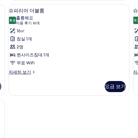
히
 금고, 암막 커튼
슈피리어 더블룸 | 1 개의 침실, 고급 침구
슈
5
보
슈피리어 더블룸
슈
피
기
훌륭해요
8.6
9.
8.6점 만점 중 10점
리
(이
이용 후기 16개
용
어
16㎡
후
더
침실 1개
기
블
2명
16
룸
퀸사이즈침대 1개
개)
사
무료 WiFi
진
슈
슈
자세히 보기
자
피
피
모
리
리
기
요금 보기
두
어
어
더
트
보
블
윈
 금고, 암막 커튼
기
룸
룸
자
자
세
세
히
히
보
보
기
기