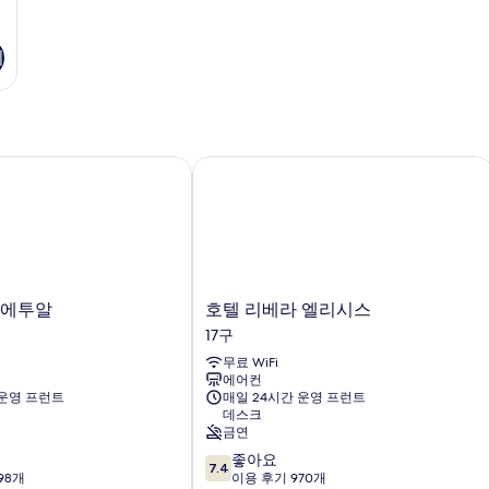
기
에투알
호텔 리베라 엘리시스
호
 에투알
호텔 리베라 엘리시스
텔
17구
리
무료 WiFi
베
에어컨
라
 운영 프런트
매일 24시간 운영 프런트
엘
데스크
리
금연
시
10
좋아요
스
7.4
점
98개
이용 후기 970개
17