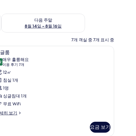
~ 8월 9일
다음 주말 예약 가능 여부 확인, 8월 14일 ~ 8월 16일
다음 주말
8월 14일 ~ 8월 16일
7개 객실 중 7개 표시 중
암막 커튼
싱글룸 | 1 개의 침실, 고급 침구, 객실 내 금고, 
싱
4
글룸
글
매우 훌륭해요
2
9.2점 만점 중 10점
룸
(이
이용 후기 7개
용
사
12㎡
후
진
침실 1개
기
모
1명
7
두
싱글침대 1개
개)
보
무료 WiFi
기
세히 보기
요금 보기