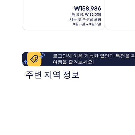
만
만
현
₩158,986
점
점
재
중
중
총 요금: ₩193,058
요
8.8
8.6
세금 및 수수료 포함
금
점,
점,
8월 8일 ~ 8월 9일
₩158,986
훌
훌
륭
륭
해
해
요,
요,
이
이
로그인해 이용 가능한 할인과 특전을 확
용
용
여행을 즐겨보세요!
후
후
기
기
주변 지역 정보
786
498
개
개