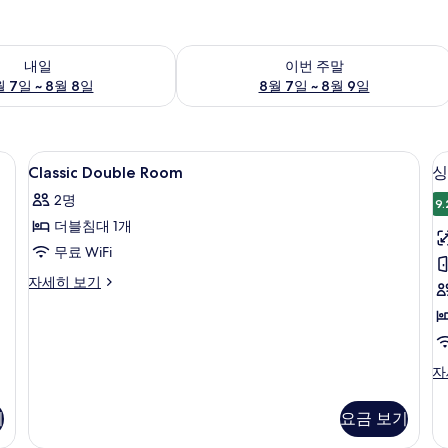
여부 확인, 8월 7일 ~ 8월 8일
이번 주말 예약 가능 여부 확인, 8월 7일 
내일
이번 주말
 7일 ~ 8월 8일
8월 7일 ~ 8월 9일
 금고, 암막 커튼
Classic
1 개의 침실, 고급 침구, 객실 내 금고, 
2
Classic Double Room
싱
Double
2명
Room
9.
더블침대 1개
사
무료 WiFi
진
모
Classic
자세히 보기
Double
두
Room
보
자
세
기
히
싱
자
보
글
기
룸
기
요금 보기
자
세