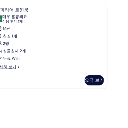
, 객실 내 금고, 암막 커튼
슈피리어 트윈룸 | 1 개의 침실, 고급 침구, 객실 
슈
6
피리어 트윈룸
피
매우 훌륭해요
2
9.2점 만점 중 10점
리
(이
이용 후기 7개
용
어
16㎡
후
트
침실 1개
기
윈
2명
7
룸
싱글침대 2개
개)
사
무료 WiFi
진
세히 보기
모
요금 보기
두
보
기