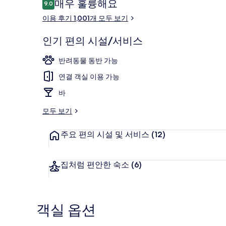
이
매우 훌륭해요
9.0
10점 만점 중 9.0점.
용
이용 후기 1,001개 모두 보기
후
기
야외 식당
인기 편의 시설/서비스
반려동물 동반 가능
연결 객실 이용 가능
바
모두 보기
주요 편의 시설 및 서비스
(12)
집처럼 편안한 숙소
(6)
객실 옵션