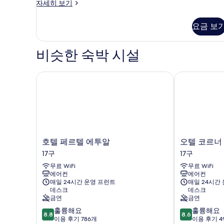
모
Superior
자세히 보기
Double
두
Room
요금 보
보
자
세
기
히
비슷한 숙박 시설
보
기
호텔 페르텔 에투알
오텔 코르너 
호
오
호텔 페르텔 에투알
오텔 코르너
텔
텔
17구
17구
페
코
무료 WiFi
무료 WiFi
르
르
에어컨
에어컨
텔
너
매일 24시간 운영 프런트
매일 24시간
에
에
데스크
데스크
투
투
금연
금연
알
알
10
10
훌륭해요
훌륭해요
17
17
8.8
8.6
점
점
이용 후기 786개
이용 후기 4
구
구