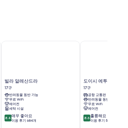
빌라 알레산드라
도이시 에투알 - 오르소
빌
도
빌라 알레산드라
도이시 에투알 - 오르
라
이
17구
17구
알
시
반려동물 동반 가능
공항 교통편
레
에
무료 WiFi
반려동물 동반 가능
산
투
에어컨
무료 WiFi
드
알
세탁 시설
에어컨
라
-
10
10
매우 좋아요
훌륭해요
17
오
8.4
8.6
점
점
이용 후기 684개
이용 후기 594개
구
르
만
만
소