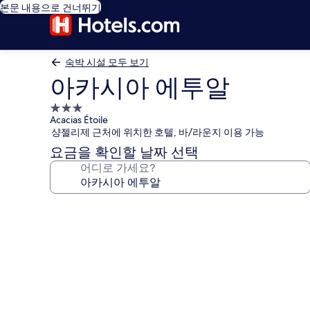
본문 내용으로 건너뛰기
숙박 시설 모두 보기
아카시아 에투알
3.0
Acacias Étoile
성
샹젤리제 근처에 위치한 호텔, 바/라운지 이용 가능
급
요금을 확인할 날짜 선택
숙
어디로 가세요?
박
시
설
아
카
시
아
에