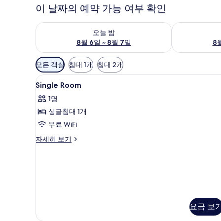
이 날짜의 예약 가능 여부 확인
오늘 밤 예약 가능 여부 확인, 8월 6일 ~ 8월 7일
내일 예약 가능 
오늘 밤
8월 6일 ~ 8월 7일
8월
객
모든 객실
침대 1개
침대 2개
실
Single
1 개의 침실, 고급 침구, 객실 내
에
6
Single Room
Room
사
1명
사
용
싱글침대 1개
진
가
무료 WiFi
능
모
한
Single
자세히 보기
두
필
Room
보
자
터
세
기
히
보
기
요금 보