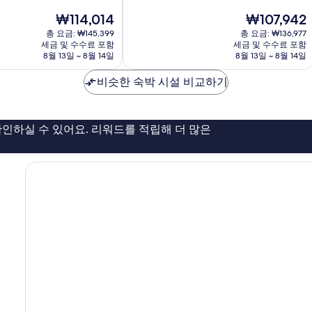
만
구
현
현
₩114,014
₩107,942
점
재
재
중
총 요금: ₩145,399
총 요금: ₩136,977
요
요
7.4
세금 및 수수료 포함
세금 및 수수료 포함
금
금
점,
8월 13일 ~ 8월 14일
8월 13일 ~ 8월 14일
₩114,014
₩107,942
좋
아
비슷한 숙박 시설 비교하기
요,
이
용
인하실 수 있어요. 리워드를 적립해 더 많은
후
기
970
개