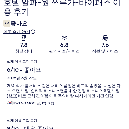
호텔 알파-원 쓰루가-바이패스 이
이
용 후기
용
후
좋아요
7.4
기
이용 후기 26개
7.8
6.8
7.6
청결 상태
편의 시설/서비스
직원 및 서비스
이
실제 이용 고객 후기
용
6/10 - 좋아요
후
2025년 6월 27일
저녁 식사 룸서비스 같은 서비스 품질은 비교적 좋았음. 시설은 다
기
소 오랜 느낌. 합리적 비즈니스맨을 위한 진정 비즈니스호텔 느낌.
(참고) 바로 근처 편의점 이용 주의바람.다시가라면 거긴 안감.
HWANG MOO 님, 1박 여행
실제 이용 고객 후기
8/10 - 매우 좋아요