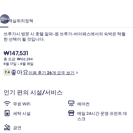
루
이전
다음
가-
6+
소개
객실
위치
정책
바
쓰루가시 방문 시 호텔 알파-원 쓰루가-바이패스에서의 숙박은 탁월
이
한 선택이 될 것입니다.
패
현
₩147,531
스
재
총 요금: ₩162,284
가
8월 17일 ~ 8월 18일
의
격
이
좋아요
7.4
이용 후기 26개 모두 보기
은
사
10점 만점 중 7.4점.
용
₩147,531
후
공중 목욕탕
진
기
인기 편의 시설/서비스
갤
러
무료 WiFi
에어컨
리
세탁 시설
매일 24시간 운영 프런트 데
스크
금연