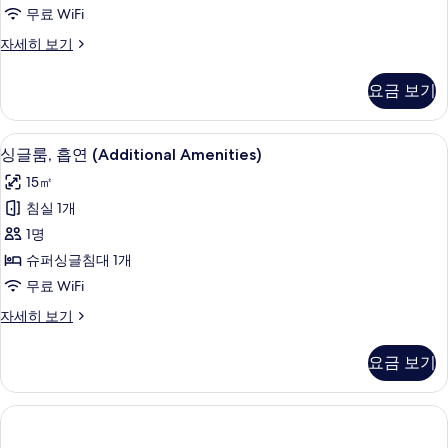
사
무료 WiFi
진
싱
자세히 보기
모
글
두
룸,
요금 보기
금
보
연
기
자
책상, 암막 커튼, 무료 WiFi
싱
1
세
싱글룸, 흡연 (Additional Amenities)
글
히
15㎡
보
룸,
기
침실 1개
흡
1명
연
슈퍼싱글침대 1개
(Additional
무료 WiFi
Amenities)
싱
자세히 보기
사
글
진
룸,
요금 보기
흡
모
연
두
(Additional
보
Amenities)
자