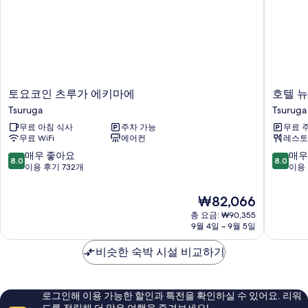
토
호
토요코인 츠루가 에키마에
호텔 뉴
요
텔
Tsuruga
Tsuruga
코
뉴
무료 아침 식사
주차 가능
무료 
인
선
무료 WiFi
에어컨
레스토
츠
피
루
아
10
10
매우 좋아요
매우
8.0
8.0
가
츠
점
점
이용 후기 732개
이용 
에
루
만
만
키
가
점
점
현
₩82,066
마
Tsuruga
중
중
재
에
총 요금: ₩90,355
8.0
8.0
요
9월 4일 ~ 9월 5일
Tsuruga
점,
점,
금
매
매
₩82,066
비슷한 숙박 시설 비교하기
우
우
좋
좋
아
아
요,
요,
로그인해 이용 가능한 할인과 특전을 확인하실 수 있어요. 리워
이
이
드를 적립해 더 많은 여행을 즐겨보세요!