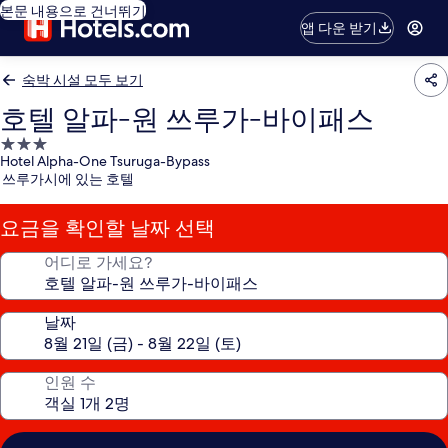
본문 내용으로 건너뛰기
앱 다운 받기
숙박 시설 모두 보기
호텔 알파-원 쓰루가-바이패스
3.0
Hotel Alpha-One Tsuruga-Bypass
성
쓰루가시에 있는 호텔
급
숙
요금을 확인할 날짜 선택
박
시
어디로 가세요?
설
날짜
인원 수