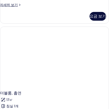
컴
자세히 보기
포
트
요금 보기
싱
글
룸,
금
연
(Relaxation)
자
세
히
보
기
더블룸, 흡연
17㎡
침실 1개