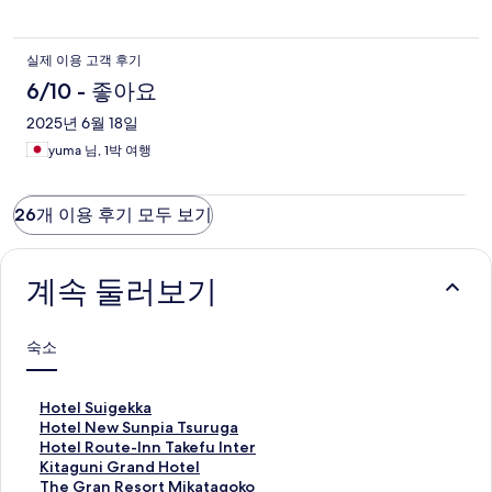
실제 이용 고객 후기
6/10 - 좋아요
2025년 6월 18일
yuma 님, 1박 여행
26개 이용 후기 모두 보기
계속 둘러보기
숙소
H
Hotel Suigekka
o
H
Hotel New Sunpia Tsuruga
t
o
H
Hotel Route-Inn Takefu Inter
e
t
o
K
Kitaguni Grand Hotel
l
e
t
i
T
The Gran Resort Mikatagoko