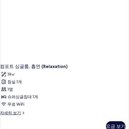
기
세
히
보
기
컴포트 싱글룸, 흡연 (Relaxation)
19㎡
침실 1개
1명
슈퍼싱글침대 1개
무료 WiFi
컴
자세히 보기
포
트
요금 보기
싱