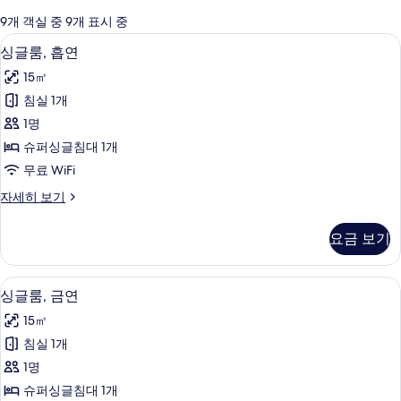
에
9개 객실 중 9개 표시 중
사
책상, 암막 커튼, 무료 WiFi
싱
1
싱글룸, 흡연
용
글
가
15㎡
룸,
능
침실 1개
흡
한
1명
연
필
슈퍼싱글침대 1개
터
사
무료 WiFi
진
싱
자세히 보기
모
글
두
룸,
요금 보기
흡
보
연
기
자
책상, 암막 커튼, 무료 WiFi
싱
1
세
싱글룸, 금연
글
히
15㎡
보
룸,
기
침실 1개
금
1명
연
슈퍼싱글침대 1개