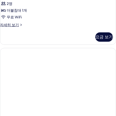
2명
더블침대 1개
무료 WiFi
더
자세히 보기
블
룸,
요금 보기
흡
연
자
세
히
보
기