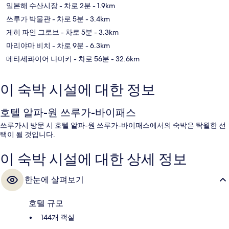
일본해 수산시장
- 차로 2분
- 1.9km
쓰루가 박물관
- 차로 5분
- 3.4km
게히 파인 그로브
- 차로 5분
- 3.3km
마리야마 비치
- 차로 9분
- 6.3km
메타세콰이어 나미키
- 차로 56분
- 32.6km
이 숙박 시설에 대한 정보
호텔 알파-원 쓰루가-바이패스
쓰루가시 방문 시 호텔 알파-원 쓰루가-바이패스에서의 숙박은 탁월한 선
택이 될 것입니다.
이 숙박 시설에 대한 상세 정보
한눈에 살펴보기
호텔 규모
144개 객실