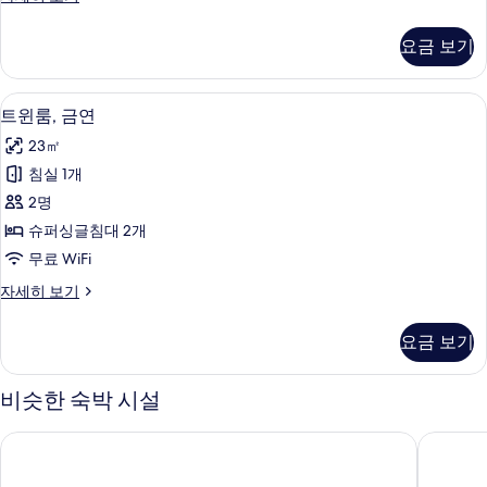
모
윈
두
룸,
요금 보기
흡
보
연
기
자
책상, 암막 커튼, 무료 WiFi
트
1
세
트윈룸, 금연
윈
히
23㎡
보
룸,
기
침실 1개
금
2명
연
슈퍼싱글침대 2개
사
무료 WiFi
진
트
자세히 보기
모
윈
두
룸,
요금 보기
금
보
연
기
자
비슷한 숙박 시설
세
히
토요코인 츠루가 에키마에
호텔 뉴 
보
기