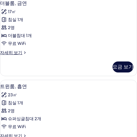
더블룸, 금연
17㎡
침실 1개
2명
더블침대 1개
무료 WiFi
더
자세히 보기
블
룸,
요금 보기
금
연
자
책상, 암막 커튼, 무료 WiFi
트
1
세
트윈룸, 흡연
윈
히
23㎡
보
룸,
기
침실 1개
흡
2명
연
슈퍼싱글침대 2개
사
무료 WiFi
진
트
자세히 보기