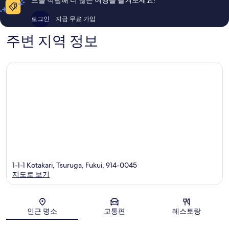
용
용
후
후
로그인
지금 무료 가입
기
기
732
82
주변 지역 정보
개
개
1-1-1 Kotakari, Tsuruga, Fukui, 914-0045
지도로 보기
지도
인근 명소
교통편
레스토랑