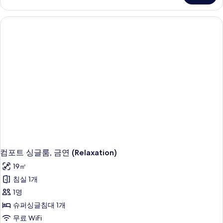
글
룸,
흡
연
(Relaxation)
자
세
히
보
기
컴포트 싱글룸, 금연 (Relaxation)
19㎡
침실 1개
1명
슈퍼싱글침대 1개
무료 WiFi