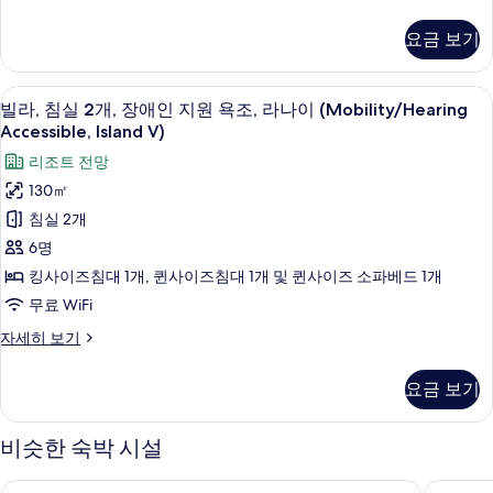
워
라,
원
퍼
침
시
샤
욕
요금 보기
실
워
설,
조,
3
시
개,
간
설,
주
고급 침구, 오리/거위털 이불, 필로우탑 
빌
15
장
빌라, 침실 2개, 장애인 지원 욕조, 라나이 (Mobility/Hearing
간
이
방
라,
애
Accessible, Island V)
이
주
인
(Mobility/HearingAccessible,
주
침
리조트 전망
지
방
방
Island
실
원
130㎡
(Mobility/HearingAccess,
(Mobility/HearingAccess,
Vi)
욕
2
Coastline
침실 2개
조,
Coastline
사
Vie)
개,
주
6명
자
Vie)
진
방
장
세
킹사이즈침대 1개, 퀸사이즈침대 1개 및 퀸사이즈 소파베드 1개
사
(Mobility/HearingAccessible,
모
히
애
Island
무료 WiFi
진
보
두
인
Vi)
기
모
빌
자세히 보기
보
자
지
라,
세
두
기
침
원
히
요금 보기
보
실
보
욕
2
기
기
조,
개,
비슷한 숙박 시설
장
라
애
쉐라톤 카우아이 리조트
더 로열