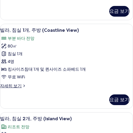
라,
View)
코
View)
침
니
사
요금 보기
사
실
(Coastline
진
1
진
View)
개,
모
자
케이블 채널 시청이 가능한 42인치 평면 T
빌
모
4
주
빌라, 침실 1개, 주방 (Coastline View)
세
두
라,
방
두
히
부분 바다 전망
(Island
보
침
보
보
View)
80㎡
기
기
실
자
기
침실 1개
세
1
히
4명
개,
보
킹사이즈침대 1개 및 퀸사이즈 소파베드 1개
기
주
무료 WiFi
방
빌
자세히 보기
(Coastline
라,
View)
침
요금 보기
사
실
1
진
개,
케이블 채널 시청이 가능한 42인치 평면 T
빌
모
13
주
빌라, 침실 2개, 주방 (Island View)
라,
방
두
리조트 전망
(Coastline
침
보