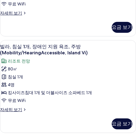
즈
무료 WiFi
침
스
자세히 보기
대
튜
디
1
요금 보기
오,
개
킹
및
사
빌라, 침실 1개, 장애인 지원 욕조, 주방 (Mob
빌
15
이
빌라, 침실 1개, 장애인 지원 욕조, 주방
소
라,
즈
(Mobility/HearingAccessible, Island Vi)
파
침
침
리조트 전망
대
베
실
1
80㎡
드,
개
1
침실 1개
및
트
개,
소
4명
랜
파
장
킹사이즈침대 1개 및 더블사이즈 소파베드 1개
베
스
애
드,
무료 WiFi
퍼
인
트
빌
자세히 보기
샤
랜
지
라,
스
워
침
원
퍼
요금 보기
실
시
샤
욕
1
워
설,