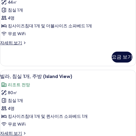
오,
1
44㎡
드,
개
킹
침실 1개
및
간
사
소
4명
이
파
이
킹사이즈침대 1개 및 더블사이즈 소파베드 1개
베
주
즈
드,
무료 WiFi
방
간
침
스
자세히 보기
(Island
이
대
튜
주
View,
디
1
방
요금 보기
lanai)
오,
(Island
개
킹
사
View,
및
사
lanai)
고급 침구, 오리/거위털 이불, 필로우탑 
빌
진
10
이
빌라, 침실 1개, 주방 (Island View)
자
소
라,
즈
모
세
리조트 전망
파
침
히
침
두
대
80㎡
보
베
실
보
1
기
침실 1개
드,
개
1
기
및
4명
발
개,
소
킹사이즈침대 1개 및 퀸사이즈 소파베드 1개
코
파
주
무료 WiFi
베
니
방
드,
(Coastline
빌
자세히 보기
(Island
발