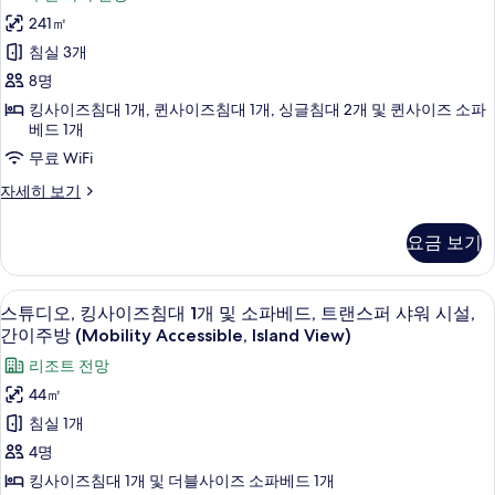
침
View)
기
241㎡
실
자
침실 3개
세
3
히
8명
개,
보
킹사이즈침대 1개, 퀸사이즈침대 1개, 싱글침대 2개 및 퀸사이즈 소파
기
주
베드 1개
방
무료 WiFi
(Coastline
빌
자세히 보기
view)
라,
사
침
요금 보기
실
진
3
모
개,
고급 침구, 오리/거위털 이불, 필로우탑 
스
7
주
스튜디오, 킹사이즈침대 1개 및 소파베드, 트랜스퍼 샤워 시설,
두
튜
방
간이주방 (Mobility Accessible, Island View)
보
(Coastline
디
리조트 전망
view)
기
오,
자
44㎡
세
킹
침실 1개
히
사
보
4명
기
이
킹사이즈침대 1개 및 더블사이즈 소파베드 1개