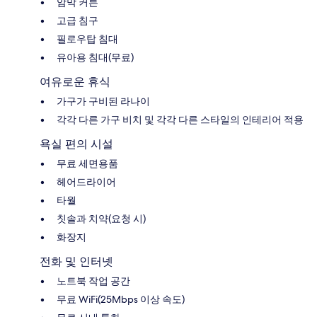
암막 커튼
고급 침구
필로우탑 침대
유아용 침대(무료)
여유로운 휴식
가구가 구비된 라나이
각각 다른 가구 비치 및 각각 다른 스타일의 인테리어 적용
욕실 편의 시설
무료 세면용품
헤어드라이어
타월
칫솔과 치약(요청 시)
화장지
전화 및 인터넷
노트북 작업 공간
무료 WiFi(25Mbps 이상 속도)