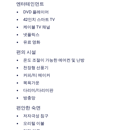
엔터테인먼트
DVD 플레이어
42인치 스마트 TV
케이블 TV 채널
넷플릭스
유료 영화
편의 시설
온도 조절이 가능한 에어컨 및 난방
천장형 선풍기
커피/티 메이커
목욕가운
다리미/다리미판
방충망
편안한 숙면
저자극성 침구
오리털 이불