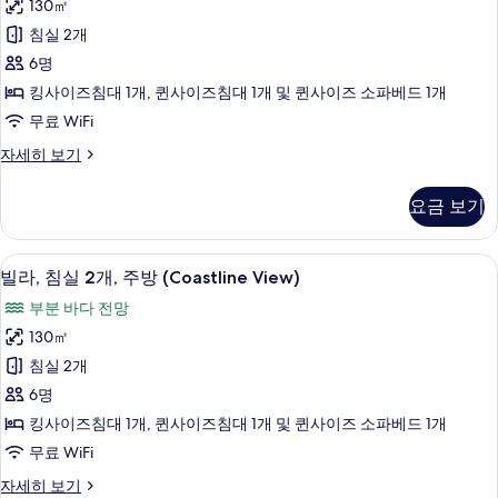
View)
130㎡
실
자
기
침실 2개
세
2
히
6명
개,
보
킹사이즈침대 1개, 퀸사이즈침대 1개 및 퀸사이즈 소파베드 1개
기
주
무료 WiFi
방
빌
자세히 보기
(Island
라,
View)
침
요금 보기
사
실
2
진
개,
고급 침구, 오리/거위털 이불, 필로우탑 
빌
모
20
주
빌라, 침실 2개, 주방 (Coastline View)
라,
방
두
부분 바다 전망
(Island
침
보
View)
130㎡
실
자
기
침실 2개
세
2
히
6명
개,
보
킹사이즈침대 1개, 퀸사이즈침대 1개 및 퀸사이즈 소파베드 1개
기
주
무료 WiFi
방
빌
자세히 보기
(Coastline