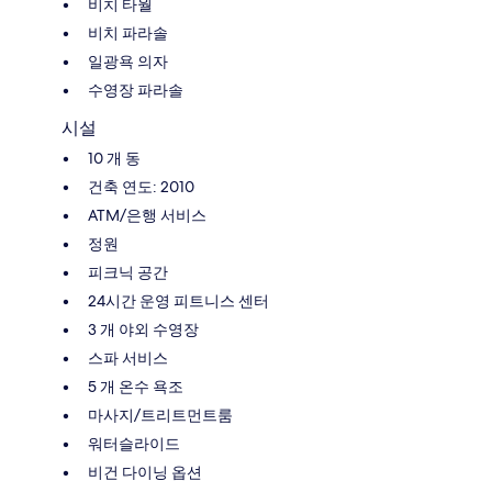
비치 타월
비치 파라솔
일광욕 의자
수영장 파라솔
시설
10 개 동
건축 연도: 2010
ATM/은행 서비스
정원
피크닉 공간
24시간 운영 피트니스 센터
3 개 야외 수영장
스파 서비스
5 개 온수 욕조
마사지/트리트먼트룸
워터슬라이드
비건 다이닝 옵션