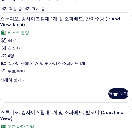
실
에
14개 객실 중 14개 표시 중
사
커피/티 메이커, 냉장고, 전자레인지, 
스
3
스튜디오, 킹사이즈침대 1개 및 소파베드, 간이주방 (Island
용
튜
View, lanai)
가
디
리조트 전망
능
오,
한
44㎡
킹
필
침실 1개
터
사
4명
이
킹사이즈침대 1개 및 퀸사이즈 소파베드 1개
즈
무료 WiFi
침
스
자세히 보기
대
튜
디
1
요금 보기
오,
개
킹
및
사
고급 침구, 오리/거위털 이불, 필로우탑 
스
7
이
스튜디오, 킹사이즈침대 1개 및 소파베드, 발코니 (Coastline
소
튜
즈
View)
파
침
디
부분 바다 전망
대
베