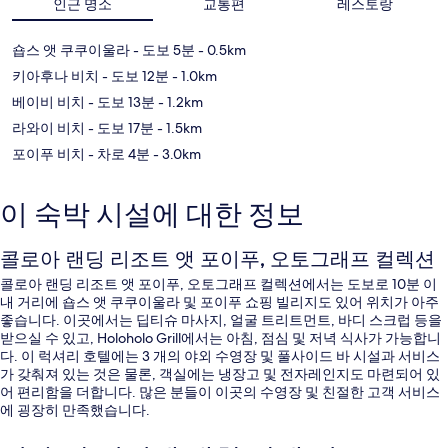
인근 명소
교통편
레스토랑
숍스 앳 쿠쿠이울라
- 도보 5분
- 0.5km
키아후나 비치
- 도보 12분
- 1.0km
베이비 비치
- 도보 13분
- 1.2km
라와이 비치
- 도보 17분
- 1.5km
포이푸 비치
- 차로 4분
- 3.0km
이 숙박 시설에 대한 정보
콜로아 랜딩 리조트 앳 포이푸, 오토그래프 컬렉션
콜로아 랜딩 리조트 앳 포이푸, 오토그래프 컬렉션에서는 도보로 10분 이
내 거리에 숍스 앳 쿠쿠이울라 및 포이푸 쇼핑 빌리지도 있어 위치가 아주
좋습니다. 이곳에서는 딥티슈 마사지, 얼굴 트리트먼트, 바디 스크럽 등을
받으실 수 있고, Holoholo Grill에서는 아침, 점심 및 저녁 식사가 가능합니
다. 이 럭셔리 호텔에는 3 개의 야외 수영장 및 풀사이드 바 시설과 서비스
가 갖춰져 있는 것은 물론, 객실에는 냉장고 및 전자레인지도 마련되어 있
어 편리함을 더합니다. 많은 분들이 이곳의 수영장 및 친절한 고객 서비스
에 굉장히 만족했습니다.