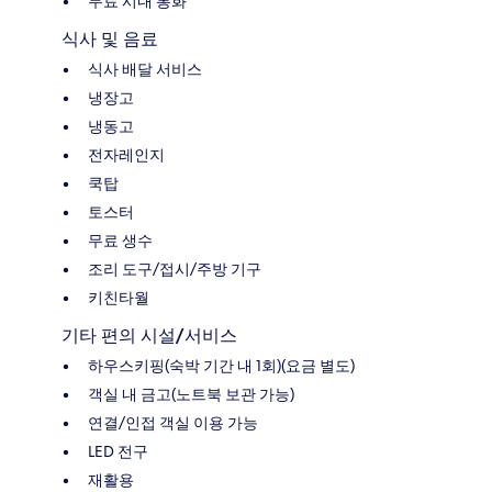
무료 시내 통화
식사 및 음료
식사 배달 서비스
냉장고
냉동고
전자레인지
쿡탑
토스터
무료 생수
조리 도구/접시/주방 기구
키친타월
기타 편의 시설/서비스
하우스키핑(숙박 기간 내 1회)(요금 별도)
객실 내 금고(노트북 보관 가능)
연결/인접 객실 이용 가능
LED 전구
재활용