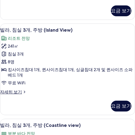
라,
View)
침
요금 보기
사
실
2
진
개,
고급 침구, 오리/거위털 이불, 필로우탑 
빌
모
14
주
빌라, 침실 3개, 주방 (Island View)
라,
방
두
리조트 전망
(Coastline
침
보
View)
241㎡
실
자
기
침실 3개
세
3
히
8명
개,
보
킹사이즈침대 1개, 퀸사이즈침대 1개, 싱글침대 2개 및 퀸사이즈 소파
기
주
베드 1개
방
무료 WiFi
(Island
빌
자세히 보기
View)
라,
사
침
요금 보기
실
진
3
모
개,
고급 침구, 오리/거위털 이불, 필로우탑 
빌
15
주
빌라, 침실 3개, 주방 (Coastline view)
두
라,
방
보
부분 바다 전망
(Island