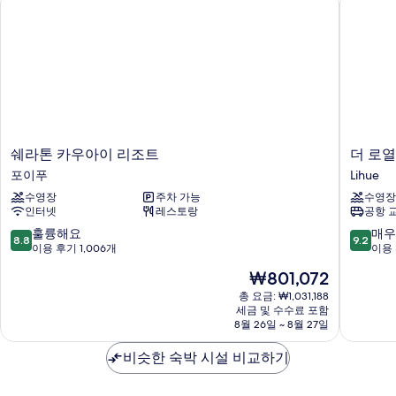
나
인
지
이
원
(Mobility/Hearing
욕
Accessible,
조,
라
Island
나
V)
이
사
(Mobility/Hearing
Accessible,
진
쉐
더
쉐라톤 카우아이 리조트
더 로
Island
라
로
모
포이푸
Lihue
V)
톤
열
자
두
수영장
주차 가능
수영장
카
소
세
인터넷
레스토랑
공항 
우
네
보
히
아
스
10
10
훌륭해요
매우
보
8.8
9.2
기
이
타
점
점
이용 후기 1,006개
이용 
기
리
카
만
만
현
₩801,072
조
우
점
점
재
트
아
중
중
총 요금: ₩1,031,188
요
포
세금 및 수수료 포함
이
8.8
9.2
금
8월 26일 ~ 8월 27일
이
리
점,
점,
₩801,072
푸
조
훌
매
비슷한 숙박 시설 비교하기
트
륭
우
리
해
훌
후
요,
륭