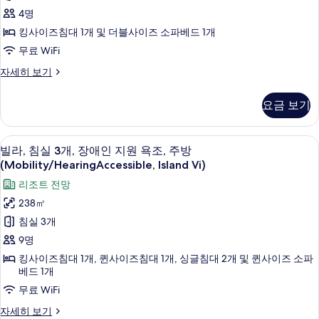
사
주
4명
진
방
이
킹사이즈침대 1개 및 더블사이즈 소파베드 1개
모
(Mobility/HearingAccessible,
즈
Coastline)
무료 WiFi
두
자
침
보
스
자세히 보기
세
대
튜
히
기
디
1
보
요금 보기
오,
기
개
킹
및
사
고급 침구, 오리/거위털 이불, 필로우탑 
빌
15
이
빌라, 침실 3개, 장애인 지원 욕조, 주방
소
라,
즈
(Mobility/HearingAccessible, Island Vi)
파
침
침
리조트 전망
대
베
실
1
238㎡
드,
개
3
침실 3개
및
트
개,
소
9명
랜
파
장
킹사이즈침대 1개, 퀸사이즈침대 1개, 싱글침대 2개 및 퀸사이즈 소파
베
스
애
베드 1개
드,
퍼
인
트
무료 WiFi
샤
랜
지
빌
자세히 보기
스