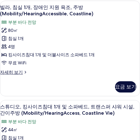
조,
개,
시
고급 침구, 오리/거위털 이불, 필로우탑 
빌
10
장
간
빌라, 침실 1개, 장애인 지원 욕조, 주방
설,
주
라,
애
(Mobility/HearingAccessible, Coastline)
간
이
방
인
이
침
부분 바다 전망
주
지
(Mobility/HearingAccessible,
주
실
원
80㎡
방
방
Island
욕
1
(Mobility
침실 1개
(Mobility
Vi)
조,
Accessible,
개,
주
Accessible,
사
4명
Island
방
장
View)
Island
진
킹사이즈침대 1개 및 더블사이즈 소파베드 1개
(Mobility/HearingAccessible,
자
애
View)
Island
모
무료 WiFi
세
인
사
Vi)
히
두
빌
자세히 보기
자
보
지
진
라,
보
세
기
침
원
모
히
요금 보기
기
실
보
욕
두
1
기
조,
개,
보
스튜디오, 킹사이즈침대 1개 및 소파베드, 트랜스
스
11
장
스튜디오, 킹사이즈침대 1개 및 소파베드, 트랜스퍼 샤워 시설,
주
기
튜
애
간이주방 (Mobility/HearingAccess, Coastline Vie)
방
인
디
부분 바다 전망
지
(Mobility/HearingAccessible,
오,
원
44㎡
Coastline)
욕
킹
침실 1개
사
조,