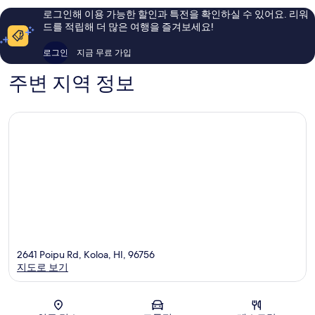
에
이
해
로그인해 이용 가능한 할인과 특전을 확인하실 수 있어요. 리워
Lihue
용
요,
드를 적립해 더 많은 여행을 즐겨보세요!
후
이
기
용
로그인
지금 무료 가입
1,006
후
개
기
주변 지역 정보
1,303
개
2641 Poipu Rd, Koloa, HI, 96756
지도로 보기
지도