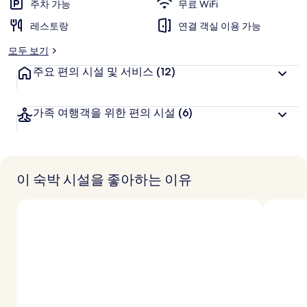
의
주차 가능
무료 WiFi
객
사
추
레스토랑
연결 객실 이용 가능
천
진
모두 보기
갤
주요 편의 시설 및 서비스
(12)
러
가족 여행객을 위한 편의 시설
(6)
리
이 숙박 시설을 좋아하는 이유