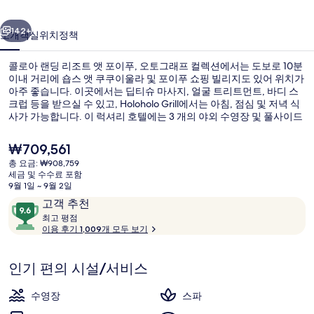
조
이전
다음
트
142+
소개
객실
위치
정책
앳
콜로아 랜딩 리조트 앳 포이푸, 오토그래프 컬렉션에서는 도보로 10분
포
이내 거리에 숍스 앳 쿠쿠이울라 및 포이푸 쇼핑 빌리지도 있어 위치가
아주 좋습니다. 이곳에서는 딥티슈 마사지, 얼굴 트리트먼트, 바디 스
이
크럽 등을 받으실 수 있고, Holoholo Grill에서는 아침, 점심 및 저녁 식
푸,
사가 가능합니다. 이 럭셔리 호텔에는 3 개의 야외 수영장 및 풀사이드
바 시설과 서비스가 갖춰져 있는 것은 물론, 객실에는 냉장고 및 전자
오
레인지도 마련되어 있어 편리함을 더합니다. 많은 분들이 이곳의 수영
현
₩709,561
장 및 친절한 고객 서비스에 굉장히 만족했습니다.
재
토
총 요금: ₩908,759
가
세금 및 수수료 포함
3 개의 야외 수영장, 07:30 ~ 22:00
그
격
9월 1일 ~ 9월 2일
은
이
10
고객 추천
래
₩709,561
용
최
점
최고 평점
프
고
이용 후기 1,009개 모두 보기
후
만
기
점
컬
평
중
인기 편의 시설/서비스
점
렉
9.6
점,
션
수영장
스파
고