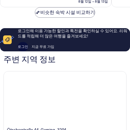
금
8월 12일 ~ 8월 13일
점,
점,
₩216,004
최
훌
비슷한 숙박 시설 비교하기
고
륭
예
해
요,
요,
이
이
로그인해 이용 가능한 할인과 특전을 확인하실 수 있어요. 리워
용
용
드를 적립해 더 많은 여행을 즐겨보세요!
후
후
기
기
로그인
지금 무료 가입
23
254
개
개
주변 지역 정보
Ötscherstraße 44, Gaming, 3294