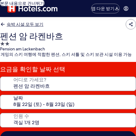
본문 내용으로 건너뛰기
앱 다운 받기
숙박 시설 모두 보기
펜션 암 라켄바흐
2.0
Pension am Lackenbach
성
게밍의 스키 여행에 적합한 펜션, 스키 셔틀 및 스키 보관 시설 이용 가능
급
숙
요금을 확인할 날짜 선택
박
시
어디로 가세요?
설
날짜
인원 수