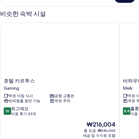
세
히
비슷한 숙박 시설
보
기
호텔 카르투스
바하우에
호
바
호텔 카르투스
바하우
텔
하
Gaming
Melk
카
우
무료 아침 식사
공항 교통편
무료 
르
에
반려동물 동반 가능
무료 주차
무료 
투
르
스
호
10
10
최고예요
훌륭
10
8.8
Gaming
프
점
점
이용 후기 23개
이용 
멜
만
만
현
₩216,004
크
점
점
재
Melk
중
중
총 요금: ₩246,062
요
세금 및 수수료 포함
10.0
8.8