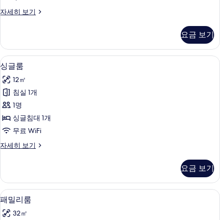
모
트
자세히 보기
두
리
보
플
요금 보기
룸
기
자
세
싱글룸 | 무료 WiFi
싱
4
히
싱글룸
글
보
12㎡
기
룸
침실 1개
사
1명
진
싱글침대 1개
모
무료 WiFi
두
싱
자세히 보기
보
글
기
룸
요금 보기
자
세
히
패밀리룸 | 무료 WiFi
패
3
보
패밀리룸
밀
기
32㎡