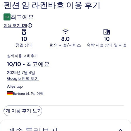
펜션 암 라켄바흐 이용 후기
이
용
최고예요
10
후
이용 후기 1개
기
10
8.0
10
청결 상태
편의 시설/서비스
숙박 시설 상태 및 시설
이
실제 이용 고객 후기
용
10/10 - 최고예요
후
2025년 7월 4일
Google 번역 보기
기
Alles top
Barbara 님, 1박 여행
1개 이용 후기 보기