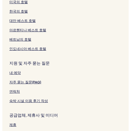
미국의 호텔
r
는
t
G
링
W
한국의 호텔
e
크
i
r
t
대만 베스트 호텔
t
h
아르헨티나 베스트 호텔
r
S
u
w
베트남의 호텔
d
i
e
m
인도네시아 베스트 호텔
페
m
이
i
지
n
지원 및 자주 묻는 질문
를
g
내 예약
여
P
는
o
자주 묻는 질문(FAQ)
링
n
크
d
연락처
페
이
숙박 시설 이용 후기 작성
지
를
공급업체, 제휴사 및 미디어
여
는
제휴
링