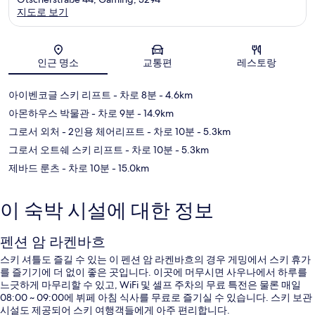
지도로 보기
지도
인근 명소
교통편
레스토랑
아이벤코글 스키 리프트
- 차로 8분
- 4.6km
아몬하우스 박물관
- 차로 9분
- 14.9km
그로서 외처 - 2인용 체어리프트
- 차로 10분
- 5.3km
그로서 오트쉐 스키 리프트
- 차로 10분
- 5.3km
제바드 룬츠
- 차로 10분
- 15.0km
이 숙박 시설에 대한 정보
펜션 암 라켄바흐
스키 셔틀도 즐길 수 있는 이 펜션 암 라켄바흐의 경우 게밍에서 스키 휴가
를 즐기기에 더 없이 좋은 곳입니다. 이곳에 머무시면 사우나에서 하루를
느긋하게 마무리할 수 있고, WiFi 및 셀프 주차의 무료 특전은 물론 매일
08:00 ~ 09:00에 뷔페 아침 식사를 무료로 즐기실 수 있습니다. 스키 보관
시설도 제공되어 스키 여행객들에게 아주 편리합니다.