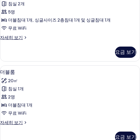
리
침실 2개
룸
5명
사
더블침대 1개, 싱글사이즈 2층침대 1개 및 싱글침대 1개
진
무료 WiFi
모
패
자세히 보기
두
밀
보
리
요금 보기
룸
기
자
세
더블룸 | 무료 WiFi
더
6
히
더블룸
블
보
20㎡
기
룸
침실 1개
사
2명
진
더블침대 1개
모
무료 WiFi
두
더
자세히 보기
보
블
기
룸
요금 보기
자