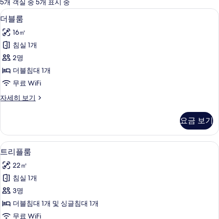
에
5개 객실 중 5개 표시 중
사
더블룸 | 무료 WiFi
더
7
더블룸
용
블
가
16㎡
룸
능
침실 1개
사
한
2명
진
필
더블침대 1개
터
모
무료 WiFi
두
더
자세히 보기
보
블
기
룸
요금 보기
자
세
히
트리플룸 | 무료 WiFi
트
5
보
트리플룸
리
기
22㎡
플
침실 1개
룸
3명
사
더블침대 1개 및 싱글침대 1개
진
무료 WiFi