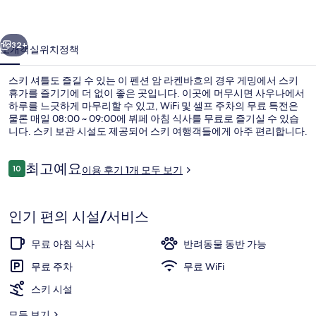
흐
이전
다음
의
32+
소개
객실
위치
정책
사
스키 셔틀도 즐길 수 있는 이 펜션 암 라켄바흐의 경우 게밍에서 스키
진
휴가를 즐기기에 더 없이 좋은 곳입니다. 이곳에 머무시면 사우나에서
하루를 느긋하게 마무리할 수 있고, WiFi 및 셀프 주차의 무료 특전은
갤
물론 매일 08:00 ~ 09:00에 뷔페 아침 식사를 무료로 즐기실 수 있습
러
니다. 스키 보관 시설도 제공되어 스키 여행객들에게 아주 편리합니다.
리
이
최고예요
10
이용 후기 1개 모두 보기
10점 만점 중 10점.
용
후
더블룸 | 무료 WiFi
기
인기 편의 시설/서비스
무료 아침 식사
반려동물 동반 가능
무료 주차
무료 WiFi
스키 시설
모두 보기