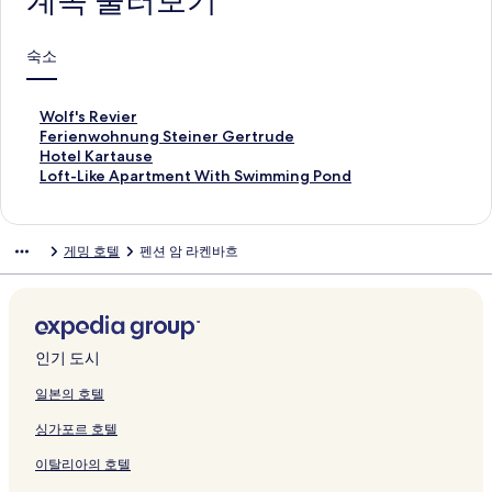
계속 둘러보기
숙소
W
Wolf's Revier
o
F
Ferienwohnung Steiner Gertrude
l
e
H
Hotel Kartause
f
r
o
L
Loft-Like Apartment With Swimming Pond
'
i
t
o
s
e
e
f
R
n
l
t
게밍 호텔
펜션 암 라켄바흐
e
w
K
-
v
o
a
L
i
h
r
i
e
n
t
k
r
u
a
e
페
n
u
A
인기 도시
이
g
s
p
지
S
e
a
일본의 호텔
를
t
페
r
싱가포르 호텔
여
e
이
t
는
i
지
m
이탈리아의 호텔
링
n
를
e
크
e
여
n