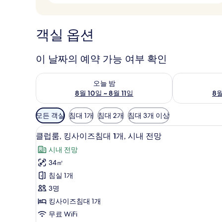
객실 옵션
이 날짜의 예약 가능 여부 확인
오늘 밤 예약 가능 여부 확인, 8월 10일 ~ 8월 11일
내일 예약 가능 
오늘 밤
8월 10일 ~ 8월 11일
8월
객
모든 객실
침대 1개
침대 2개
침대 3개 이상
실
클럽룸, 킹사이즈침대 1개, 시내
클
에
8
클럽룸, 킹사이즈침대 1개, 시내 전망
럽
사
시내 전망
용
룸,
34㎡
가
킹
침실 1개
능
사
한
3명
이
필
킹사이즈침대 1개
즈
터
무료 WiFi
침