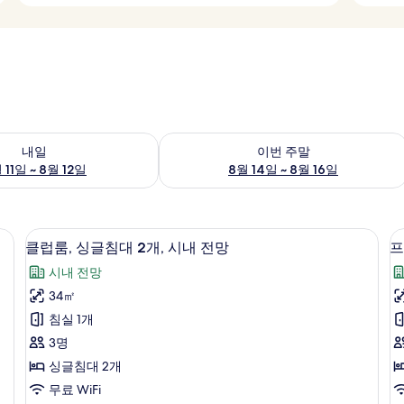
여부 확인, 8월 11일 ~ 8월 12일
이번 주말 예약 가능 여부 확인, 8월 14일 
내일
이번 주말
 11일 ~ 8월 12일
8월 14일 ~ 8월 16일
 전망 | 객실에서 보이는 전망
클럽룸, 싱글침대 2개, 시내 전망 | 객
클
8
클럽룸, 싱글침대 2개, 시내 전망
프
럽
시내 전망
룸,
34㎡
싱
침실 1개
글
룸
3명
침
싱글침대 2개
대
무료 WiFi
2