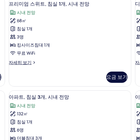
내
프
내
6
이
프리미엄 스위트, 침실 1개, 시내 전망
디
전
전
리
즈
시내 전망
망
침
망
미
자
대
68㎡
사
엄
룸
세
1
침실 1개
히
개,
진
스
보
시
3명
모
위
기
내
킹사이즈침대 1개
전
두
트,
무료 WiFi
망
보
침
자
프
디
자세히 보기
자
기
세
2
실
리
럭
히
개
1
미
스
보
기
요금 보기
엄
룸,
개,
기
스
싱
시
위
글
금고, 책상
아파트, 침실 3개, 시내 전망 | 객실에서
아
8
트,
침
내
아파트, 침실 3개, 시내 전망
이
파
침
대
전
시내 전망
실
2
트,
망
1
개,
132㎡
침
개,
시
사
침실 1개
시
내
실
진
내
전
6명
3
전
망
모
더블침대 3개