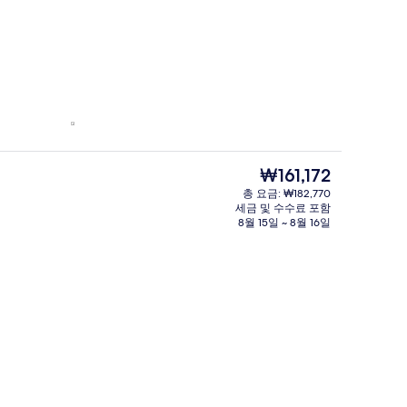
현
₩161,172
재
총 요금: ₩182,770
가
세금 및 수수료 포함
격
8월 15일 ~ 8월 16일
은
₩161,172