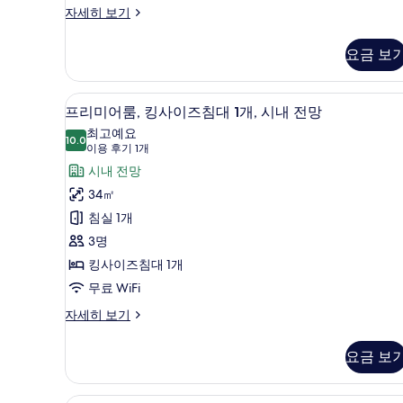
클
자세히 보기
대
럽
1
룸,
요금 보
킹
개,
사
시
이
프리미어룸, 킹사이즈침대 1개, 시
프
6
즈
내
프리미어룸, 킹사이즈침대 1개, 시내 전망
리
침
최고예요
전
대
10.0
10.0점 만점 중 10점
미
(이
이용 후기 1개
망
1
용
어
시내 전망
개,
사
후
시
룸,
34㎡
진
내
기
킹
침실 1개
전
모
1
망
사
3명
개)
두
자
이
킹사이즈침대 1개
세
보
히
즈
무료 WiFi
기
보
침
프
자세히 보기
기
리
대
미
요금 보
1
어
개,
룸,
킹
클럽 스튜디오, 킹사이즈침대 1개