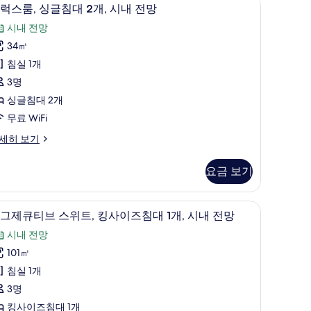
모
디
6
럭스룸, 싱글침대 2개, 시내 전망
두
럭
시내 전망
보
스
34㎡
기
,
침실 1개
싱
3명
글
싱글침대 2개
침
무료 WiFi
대
세히 보기
,
요금 보기
시
내
 보이는 전망
이그제큐티브 스위트, 킹사이즈침대 1개, 시내 전
이
5
전
그제큐티브 스위트, 킹사이즈침대 1개, 시내 전망
그
망
시내 전망
제
사
101㎡
큐
진
침실 1개
티
모
3명
브
두
킹사이즈침대 1개