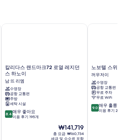
두
보
기
칼리다스 랜드마크72 로열 레지던스 하노이
노보텔 스위츠 하노이
칼
노
칼리다스 랜드마크72 로열 레지던
노보텔 스위츠 하노이
리
보
스 하노이
꺼우저이
다
텔
남 뜨 리엠
수영장
스
스
공항 교통편
랜
수영장
위
무료 주차
공항 교통편
드
츠
무료 WiFi
주방
마
하
세탁 시설
10
매우 훌륭해요
크
노
9.0
점
이용 후기 292개
10
72
매우 좋아요
이
8.4
만
점
로
이용 후기 195개
꺼
점
만
열
우
현
₩141,719
중
점
레
저
재
9.0
중
지
총 요금: ₩160,734
이
요
점,
세금 및 수수료 포함
8.4
던