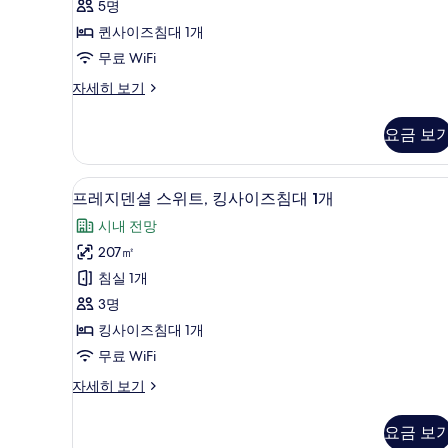
시
개
5명
개)
사
내
사
퀸사이즈침대 1개
전
진
진
망
무료 WiFi
모
자
모
스
자세히 보기
세
두
위
두
히
보
트,
보
보
요금 보
침
기
기
기
실
2
프레지덴셜 스위트, 킹사이즈침대
프
5
개
프레지덴셜 스위트, 킹사이즈침대 1개
레
자
시내 전망
세
지
히
207㎡
덴
보
침실 1개
기
셜
3명
스
킹사이즈침대 1개
위
무료 WiFi
트,
프
자세히 보기
킹
레
사
지
요금 보
덴