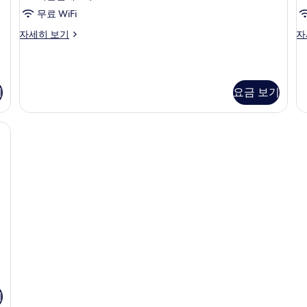
망
개,
자
두
무료 WiFi
자
세
시
세
히
보
아
이
자세히 보기
자
내
히
보
트
파
그
기
보
기
전
트,
제
기
침
큐
망
실
티
사
기
요금 보기
3
브
개,
스
진
시
위
 1개 | 객실에서 보이는 전망
모
내
트,
두
전
킹
망
사
보
1
자
이
기
개
세
즈
히
침
보
대
기
1
개,
시
내
전
망
자
기
세