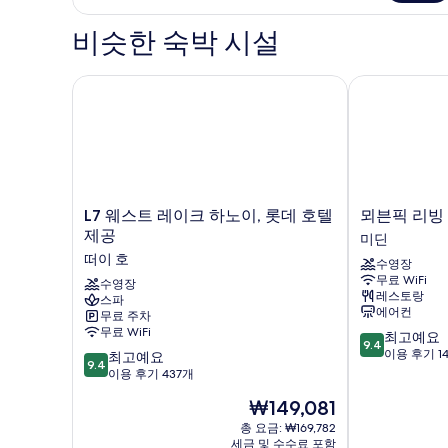
이
셜
즈
스
비슷한 숙박 시설
위
침
트,
대
킹
L7 웨스트 레이크 하노이, 롯데 호텔 제공
뫼븐픽 리빙 
사
1
이
개
즈
사
침
대
진
1
모
개
L7
뫼
L7 웨스트 레이크 하노이, 롯데 호텔
뫼븐픽 리빙
자
두
웨
븐
제공
미딘
세
스
픽
보
떠이 호
히
수영장
트
리
보
기
무료 WiFi
레
수영장
빙
기
레스토랑
스파
이
웨
에어컨
무료 주차
크
스
무료 WiFi
10
최고예요
하
트
9.4
점
이용 후기 1
10
노
최고예요
하
9.4
만
점
이,
이용 후기 437개
노
점
만
롯
이
현
₩149,081
중
점
데
미
재
9.4
중
호
총 요금: ₩169,782
딘
요
점,
세금 및 수수료 포함
9.4
텔