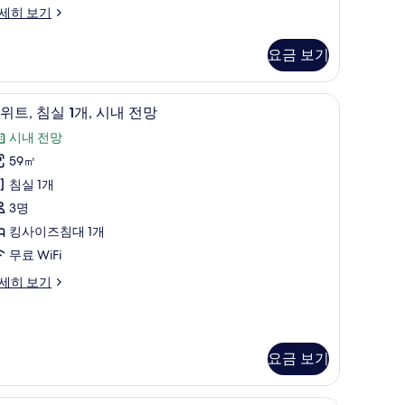
세히 보기
대
요금 보기
,
시
| 객실에서 보이는 전망
스위트, 침실 1개, 시내 전망 | 저자극성 침구, 미
스
7
내
위트, 침실 1개, 시내 전망
위
전
시내 전망
,
망
59㎡
침
사
침실 1개
실
진
3명
모
킹사이즈침대 1개
,
두
무료 WiFi
시
보
세히 보기
내
기
전
망
사
요금 보기
진
| 객실에서 보이는 전망
객실에서 보이는 전망