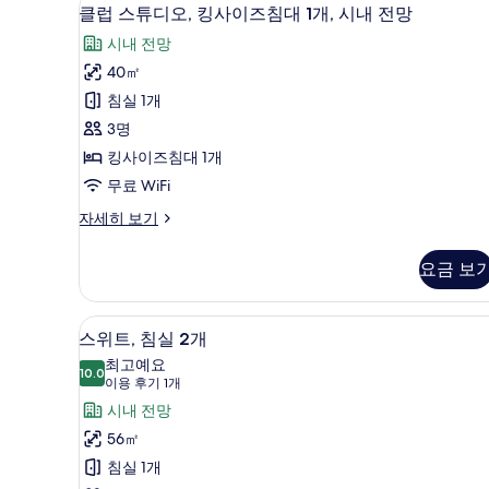
시
클
7
사
클럽 스튜디오, 킹사이즈침대 1개, 시내 전망
내
럽
이
시내 전망
즈
전
스
침
40㎡
망
튜
대
침실 1개
1
사
디
개,
3명
진
오,
시
킹사이즈침대 1개
내
모
킹
무료 WiFi
전
두
사
망
클
자세히 보기
보
자
이
럽
세
기
즈
스
히
요금 보
튜
침
보
디
기
대
오,
저자극성 침구, 미니바, 객실 내 
스
5
킹
스위트, 침실 2개
1
위
사
최고예요
개,
이
10.0
10.0점 만점 중 10점
트,
(이
이용 후기 1개
시
즈
용
침
시내 전망
침
내
후
대
실
56㎡
전
1
기
2
침실 1개
개,
망
1