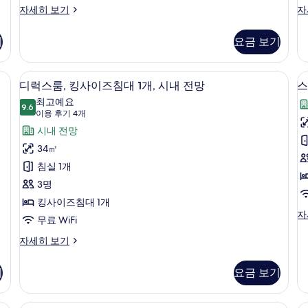
클
프
자세히 보기
자
개,
럽
리
시
2
룸,
미
기
요금 보기
싱
어
내
개
글
룸,
전
침
싱
내 전망 | 시내 전망
디럭스룸, 킹사이즈침대 1개, 시내 전망 
디
6
대
글
망
디럭스룸, 킹사이즈침대 1개, 시내 전망
스
럭
2
침
최고예요
사
개,
9.6
대
9.6점 만점 중 10점
스
트
(이
이용 후기 4개
진
시
2
용
룸,
시내 전망
내
개,
모
후
전
시
킹
34㎡
두
망
내
기
1
사
침실 1개
자
전
보
4
세
망
개
이
3명
개)
기
히
자
즈
킹사이즈침대 1개
보
세
스
자
기
히
침
무료 WiFi
위
보
대
트,
디
자세히 보기
기
침
럭
1
실
스
개,
기
요금 보기
1
룸,
개,
시
킹
시
사
, 시내 전망 | 객실에서 보이는 전망
프리미엄 스위트, 침실 1개, 시내 전망 