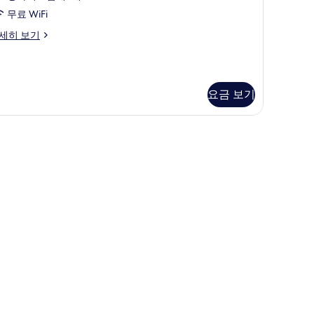
스
보
무료 WiFi
위
기
세히 보기
,
킹
사
요금 보기
이
즈
침
대
,
시
내
전
망
사
진
모