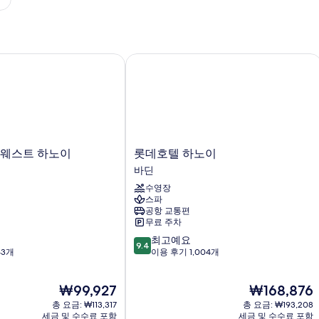
히
보
기
웨스트 하노이
롯데호텔 하노이
롯
 웨스트 하노이
롯데호텔 하노이
데
바딘
호
수영장
텔
스파
하
공항 교통편
노
무료 주차
이
10
최고예요
바
9.4
점
43개
이용 후기 1,004개
딘
만
점
현
현
₩99,927
₩168,876
중
재
재
9.4
총 요금: ₩113,317
총 요금: ₩193,208
요
요
점,
세금 및 수수료 포함
세금 및 수수료 포함