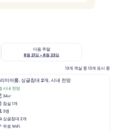
~ 8월 16일
다음 주말 예약 가능 여부 확인, 8월 21일 ~ 8월 23일
다음 주말
8월 21일 ~ 8월 23일
13개 객실 중 13개 표시 중
실에서 보이는 전망
객실에서 보이는 전망
프
6
리미어룸, 싱글침대 2개, 시내 전망
리
시내 전망
미
34㎡
어
침실 1개
,
3명
싱
싱글침대 2개
글
무료 WiFi
침