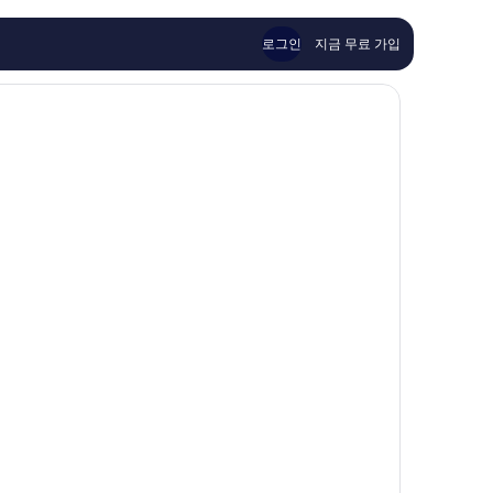
센
용
터
후
로그인
지금 무료 가입
기
383
개