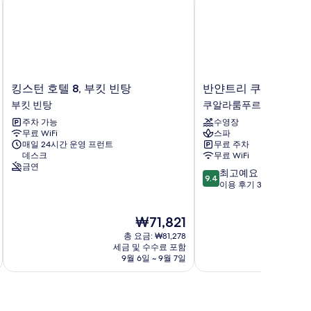
킹
반
킹스턴 호텔 8, 부킷 빈탕
반얀트리 쿠알라룸푸
스
얀
부킷 빈탕
쿠알라룸푸르 시티 센터
턴
트
주차 가능
수영장
호
리
무료 WiFi
스파
텔
쿠
매일 24시간 운영 프런트
무료 주차
8,
알
데스크
무료 WiFi
부
라
금연
10
최고예요
킷
룸
9.4
점
이용 후기 383개
빈
푸
만
탕
르
점
부
쿠
현
₩71,821
중
킷
알
재
9.4
빈
총 요금: ₩81,278
라
요
점,
세금 및 수수료 포함
탕
룸
금
9월 6일 ~ 9월 7일
최
푸
₩71,821
고
르
예
시
요,
티
이