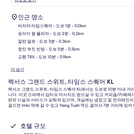
인근 명소
버자야 타임스퀘어
- 도보 1분
- 0.0km
숭아이 왕 플라자
- 도보 2분
- 0.2km
지
잘란 알로
- 도보 3분
- 0.3km
창캇 부킷 빈탕
- 도보 5분
- 0.5km
교환 TRX
- 도보 10분
- 0.9km
더 보기
렉서스 그랜드 스위트, 타임스 스퀘어 KL
렉서스 그랜드 스위트, 타임스 스퀘어 KL에서는 도보로 10분 이내 거
니다. 이곳 스파에서 딥티슈 마사지도 받으실 수 있고 커피숍/카페에서
편의 시설과 서비스가 갖춰져 있으며, 객실에는 냉장고 및 전자레인지
걸으면 Imbi 역에 갈 수 있고 Hang Tuah 역도 걸어서 7분 거리에 
호텔 규모