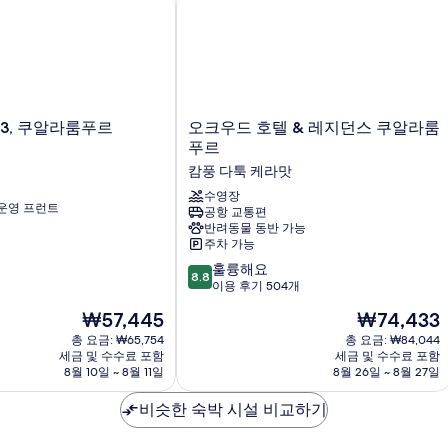
두
개
자
보
세
기
히
보
기
오
3, 쿠알라룸푸르
오크우드 호텔 & 레지던스 쿠알라룸
크
푸르
우
캄풍 다툭 케라맛
드
호
수영장
 운영 프런트
공항 교통편
텔
반려동물 동반 가능
&
주차 가능
레
10
지
훌륭해요
8.8
점
던
이용 후기 504개
만
스
현
현
₩57,445
₩74,433
점
쿠
재
재
중
총 요금: ₩65,754
알
총 요금: ₩84,044
요
요
세금 및 수수료 포함
세금 및 수수료 포함
8.8
라
금
금
8월 10일 ~ 8월 11일
8월 26일 ~ 8월 27일
점,
룸
₩57,445
₩74,433
훌
푸
비슷한 숙박 시설 비교하기
륭
르
해
캄