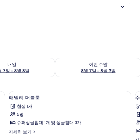
여부 확인, 8월 7일 ~ 8월 8일
이번 주말 예약 가능 여부 확인, 8월 7일 
내일
이번 주말
 7일 ~ 8월 8일
8월 7일 ~ 8월 9일
드라이어, 타월, 비누
패밀리 더블룸 | 이집트산 면 시트, 고급
패
13
패밀리 더블룸
주
밀
침실 1개
리
5명
더
슈퍼싱글침대 1개 및 싱글침대 3개
블
패
자세히 보기
룸
밀
주
자