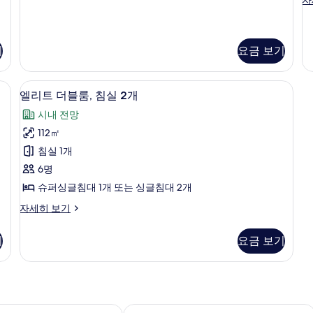
사
리
니
더
진
어
블
트
모
룸
윈
기
요금 보기
자
두
룸
세
자
보
히
트산 면 시트, 고급 침구, 메모리폼 침대, 객실 내 금고
엘리트 더블룸, 침실 2개 | 이집트산 면 
엘
세
7
보
엘리트 더블룸, 침실 2개
기
히
리
기
보
시내 전망
트
기
112㎡
더
침실 1개
블
6명
룸,
슈퍼싱글침대 1개 또는 싱글침대 2개
침
엘
자세히 보기
실
리
2
트
기
요금 보기
더
개
블
사
룸,
침
진
실
모
2
, 쿠알라룸푸르
오크우드 호텔 & 레지던스 쿠알라룸푸