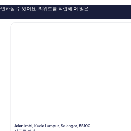
요,
풍
이
다
인하실 수 있어요. 리워드를 적립해 더 많은
용
툭
후
케
기
라
504
맛
개
Jalan imbi, Kuala Lumpur, Selangor, 55100
지도로 보기