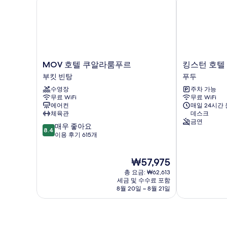
세
모
히
두
보
보
기
기
MOV
킹
MOV 호텔 쿠알라룸푸르
킹스턴 호텔 
호
스
부킷 빈탕
푸두
텔
턴
수영장
주차 가능
쿠
호
무료 WiFi
무료 WiFi
알
텔
에어컨
매일 24시간
라
3,
체육관
데스크
룸
쿠
금연
10
매우 좋아요
푸
알
8.4
점
이용 후기 615개
르
라
만
부
룸
점
킷
푸
현
₩57,975
중
빈
르
재
8.4
탕
총 요금: ₩62,613
푸
요
점,
세금 및 수수료 포함
두
금
8월 20일 ~ 8월 21일
매
₩57,975
우
좋
아
요,