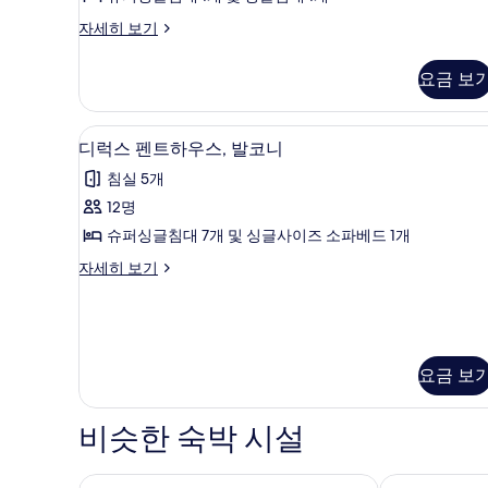
오
터
디
자세히 보기
스
럭
위
스
요금 보
스
트,
튜
시
디
디럭스 펜트하우스, 발코니 | 이집
디
11
오
디럭스 펜트하우스, 발코니
내
럭
스
전
침실 5개
위
스
트,
망
12명
펜
시
사
슈퍼싱글침대 7개 및 싱글사이즈 소파베드 1개
내
트
전
진
디
자세히 보기
하
망
럭
모
자
우
스
두
세
펜
스,
히
트
보
보
발
하
요금 보
기
기
우
코
스,
니
발
비슷한 숙박 시설
코
사
니
진
자
MOV 호텔 쿠알라룸푸르
킹스턴 호텔 3