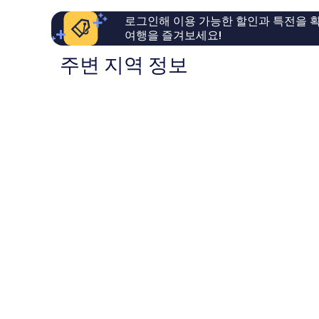
이
로그인해 이용 가능한 할인과 특전을 확
용
여행을 즐겨보세요!
후
기
주변 지역 정보
615
개