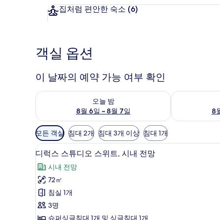
집처럼 편안한 숙소
(6)
객실 옵션
이 날짜의 예약 가능 여부 확인
오늘 밤 예약 가능 여부 확인, 8월 6일 ~ 8월 7일
내일 예약 가능 
오늘 밤
8월 6일 ~ 8월 7일
8월
객
모든 객실
침대 2개
침대 3개 이상
침대 1개
실
별도의 욕조 및 샤워 시설, 헤어
디
에
14
디럭스 스튜디오 스위트, 시내 전망
럭
사
시내 전망
용
스
72㎡
가
스
침실 1개
능
튜
한
3명
디
필
슈퍼싱글침대 1개 및 싱글침대 1개