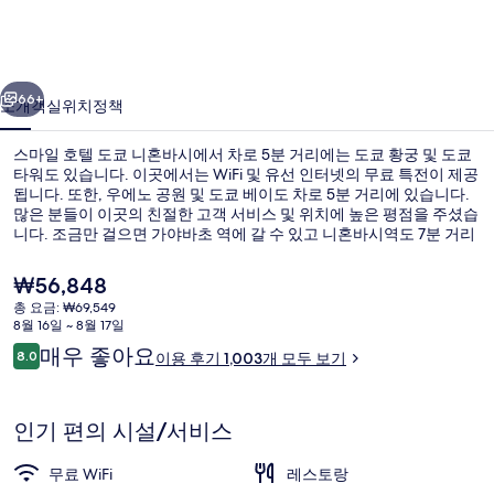
도
쿄
이전
다음
니
66+
소개
객실
위치
정책
혼
스마일 호텔 도쿄 니혼바시에서 차로 5분 거리에는 도쿄 황궁 및 도쿄
바
타워도 있습니다. 이곳에서는 WiFi 및 유선 인터넷의 무료 특전이 제공
됩니다. 또한, 우에노 공원 및 도쿄 베이도 차로 5분 거리에 있습니다.
시
많은 분들이 이곳의 친절한 고객 서비스 및 위치에 높은 평점을 주셨습
의
니다. 조금만 걸으면 가야바초 역에 갈 수 있고 니혼바시역도 7분 거리
에 있어 대중 교통편을 이용하기 편리합니다.
사
현
₩56,848
재
진
총 요금: ₩69,549
가
8월 16일 ~ 8월 17일
숙박 시설 정면
갤
격
이
매우 좋아요
8.0
이용 후기 1,003개 모두 보기
은
10점 만점 중 8.0점.
러
용
₩56,848
후
리
기
인기 편의 시설/서비스
무료 WiFi
레스토랑