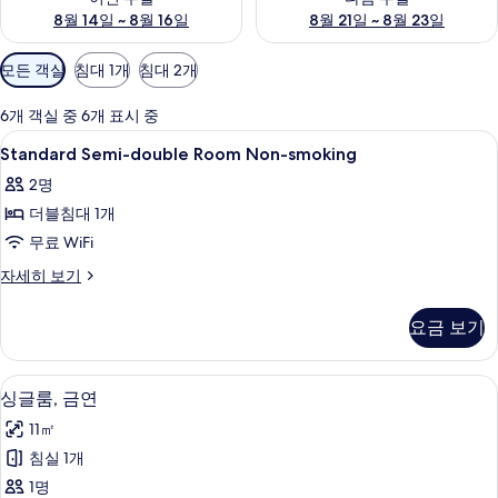
8월 14일 ~ 8월 16일
8월 21일 ~ 8월 23일
객
모든 객실
침대 1개
침대 2개
실
에
6개 객실 중 6개 표시 중
사
Standard
책상, 암막 커튼, 다리미/다리미판, 무료 W
1
Standard Semi-double Room Non-smoking
용
Semi-
가
2명
double
능
더블침대 1개
Room
한
Non-
무료 WiFi
필
smoking
Standard
자세히 보기
터
사
Semi-
double
진
요금 보기
Room
모
Non-
smoking
두
싱글룸, 금연 | 책상, 암막 커튼, 다리미/
싱
9
자
싱글룸, 금연
보
글
세
11㎡
히
기
룸,
보
침실 1개
금
기
1명