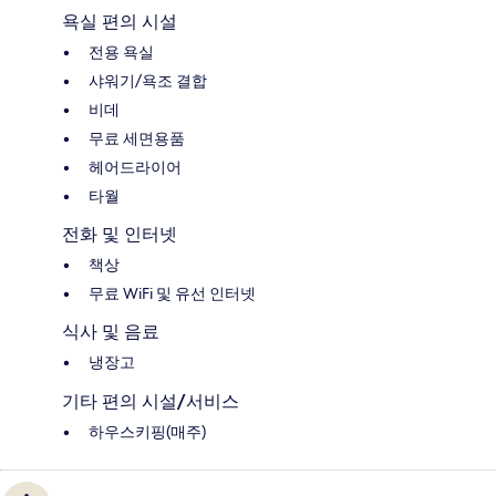
욕실 편의 시설
전용 욕실
샤워기/욕조 결합
비데
무료 세면용품
헤어드라이어
타월
전화 및 인터넷
책상
무료 WiFi 및 유선 인터넷
식사 및 음료
냉장고
기타 편의 시설/서비스
하우스키핑(매주)