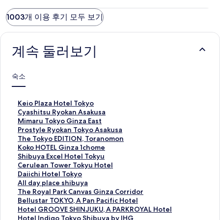
1003개 이용 후기 모두 보기
계속 둘러보기
숙소
K
Keio Plaza Hotel Tokyo
e
C
Cyashitsu Ryokan Asakusa
i
y
M
Mimaru Tokyo Ginza East
o
a
i
P
Prostyle Ryokan Tokyo Asakusa
P
s
m
r
T
The Tokyo EDITION, Toranomon
l
h
a
o
h
K
Koko HOTEL Ginza 1chome
a
i
r
s
e
o
S
Shibuya Excel Hotel Tokyu
z
t
u
t
T
k
h
C
Cerulean Tower Tokyu Hotel
a
s
T
y
o
o
i
e
D
Daiichi Hotel Tokyo
H
u
o
l
k
H
b
r
a
A
All day place shibuya
o
R
k
e
y
O
u
u
i
l
T
The Royal Park Canvas Ginza Corridor
t
y
y
R
o
T
y
l
i
l
h
B
Bellustar TOKYO, A Pan Pacific Hotel
e
o
o
y
E
E
a
e
c
d
e
e
H
Hotel GROOVE SHINJUKU, A PARKROYAL Hotel
l
k
G
o
D
L
E
a
h
a
R
l
o
H
Hotel Indigo Tokyo Shibuya by IHG