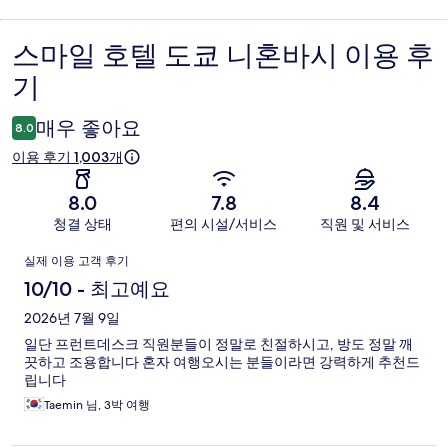
스마일 호텔 도쿄 니혼바시 이용 후
이
기
용
후
매우 좋아요
8.0
기
이용 후기 1,003개
8.0
7.8
8.4
청결 상태
편의 시설/서비스
직원 및 서비스
이
실제 이용 고객 후기
용
10/10 - 최고예요
후
2026년 7월 9일
일단 프런트데스크 직원분들이 정말로 친절하시고, 방도 정말 깨
기
끗하고 조용합니다 혼자 여행오시는 분들이라면 강력하게 추천드
립니다
Taemin 님, 3박 여행