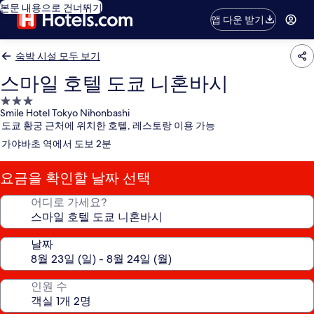
본문 내용으로 건너뛰기
앱 다운 받기
숙박 시설 모두 보기
스마일 호텔 도쿄 니혼바시
3.0
Smile Hotel Tokyo Nihonbashi
성
도쿄 황궁 근처에 위치한 호텔, 레스토랑 이용 가능
급
가야바초 역에서 도보 2분
숙
박
요금을 확인할 날짜 선택
시
설
어디로 가세요?
날짜
인원 수