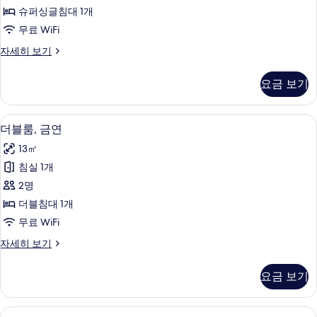
연
슈퍼싱글침대 1개
사
무료 WiFi
진
싱
자세히 보기
모
글
두
룸,
요금 보기
금
보
연
기
자
더블룸, 금연 | 책상, 암막 커튼, 다리미/
더
5
세
더블룸, 금연
블
히
13㎡
보
룸,
기
침실 1개
금
2명
연
더블침대 1개
사
무료 WiFi
진
더
자세히 보기
모
블
두
룸,
요금 보기
금
보
연
기
자
트윈룸, 금연 | 책상, 암막 커튼, 다리미/
트