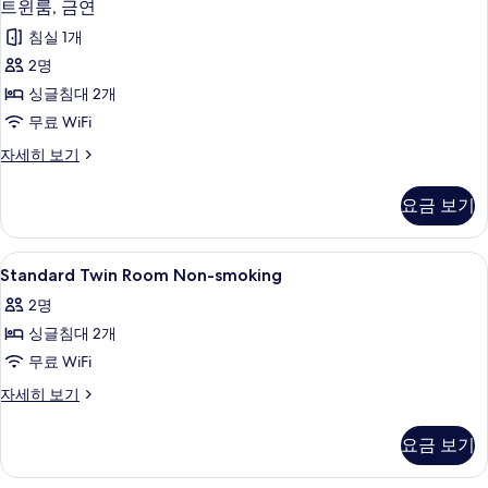
5
세
트윈룸, 금연
윈
히
침실 1개
보
룸,
기
2명
금
싱글침대 2개
연
무료 WiFi
사
트
자세히 보기
진
윈
모
룸,
요금 보기
금
두
연
보
자
Standard
책상, 암막 커튼, 다리미/다리미판, 무료 W
1
세
Standard Twin Room Non-smoking
기
Twin
히
2명
보
Room
기
싱글침대 2개
Non-
smoking
무료 WiFi
사
Standard
자세히 보기
Twin
진
Room
모
요금 보기
Non-
두
smoking