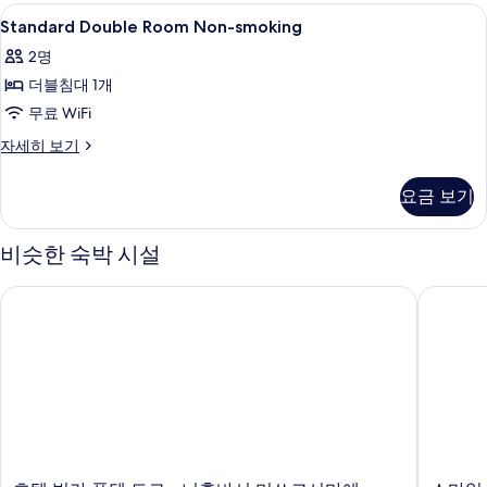
자
보
Standard
책상, 암막 커튼, 다리미/다리미판, 무료 W
1
세
Standard Double Room Non-smoking
Double
기
히
2명
보
Room
기
더블침대 1개
Non-
smoking
무료 WiFi
사
Standard
자세히 보기
Double
진
Room
모
요금 보기
Non-
두
smoking
자
비슷한 숙박 시설
보
세
기
히
호텔 빌라 퐁텐 도쿄 - 니혼바시 미쓰코시마에
스마일 
보
기
호
스