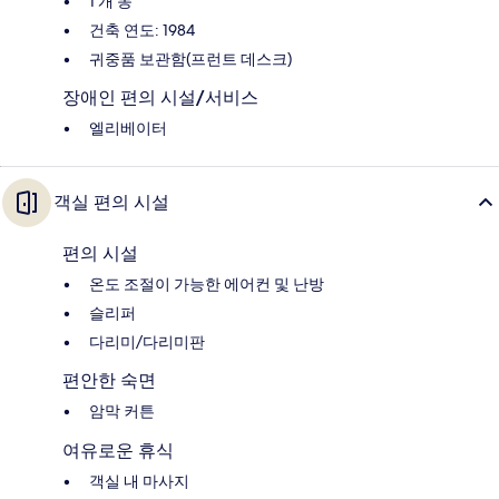
1 개 동
건축 연도: 1984
귀중품 보관함(프런트 데스크)
장애인 편의 시설/서비스
엘리베이터
객실 편의 시설
편의 시설
온도 조절이 가능한 에어컨 및 난방
슬리퍼
다리미/다리미판
편안한 숙면
암막 커튼
여유로운 휴식
객실 내 마사지