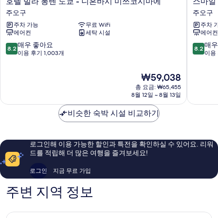
호텔 빌라 퐁텐 도쿄 - 니혼바시 미쓰코시마에
스마일
텔
마
주오구
주오구
빌
일
주차 가능
무료 WiFi
주차 
라
호
에어컨
세탁 시설
에어컨
퐁
텔
텐
니
10
10
매우 좋아요
매우
8.2
8.2
도
혼
점
점
이용 후기 1,003개
이용 
쿄
바
만
만
-
시
점
점
현
₩59,038
니
-
중
중
재
혼
총 요금: ₩65,455
미
8.2
8.2
요
8월 12일 ~ 8월 13일
바
쓰
점,
점,
금
시
코
매
매
₩59,038
비슷한 숙박 시설 비교하기
미
시
우
우
쓰
마
좋
좋
코
에
아
아
시
주
요,
요,
로그인해 이용 가능한 할인과 특전을 확인하실 수 있어요. 리워
마
오
이
이
드를 적립해 더 많은 여행을 즐겨보세요!
에
구
용
용
주
후
후
로그인
지금 무료 가입
오
기
기
구
1,003
1,006
주변 지역 정보
개
개