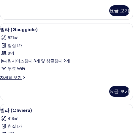
라
두
(Casa
요금 보기
보
del
Fiume)
기
자
빌라 (Gauggiole) | 고급 침구, 오리/
빌
11
세
빌라 (Gauggiole)
라
히
521㎡
보
(Gauggiole)
기
침실 1개
사
8명
진
킹사이즈침대 3개 및 싱글침대 2개
모
무료 WiFi
두
빌
자세히 보기
보
라
기
(Gauggiole)
요금 보기
자
세
히
빌라 (Oliviera) | 고급 침구, 오리/거
빌
16
보
빌라 (Oliviera)
라
기
418㎡
(Oliviera)
침실 1개
사