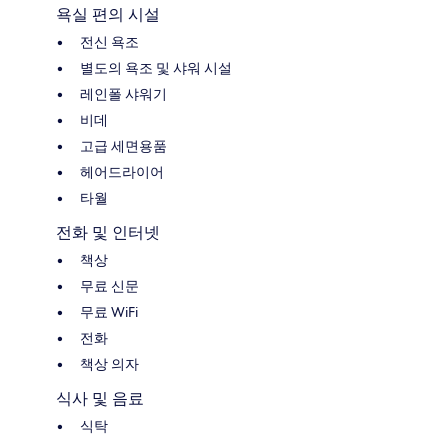
욕실 편의 시설
전신 욕조
별도의 욕조 및 샤워 시설
레인폴 샤워기
비데
고급 세면용품
헤어드라이어
타월
전화 및 인터넷
책상
무료 신문
무료 WiFi
전화
책상 의자
식사 및 음료
식탁