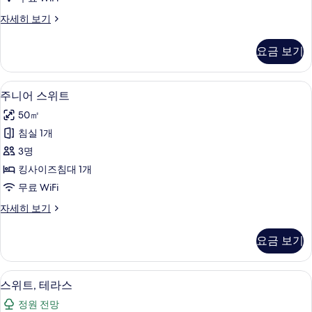
사
진
스
자세히 보기
위
모
트
요금 보기
두
(Castiglion
del
보
Bosco)
주니어 스위트 | 고급 침구, 오리/거위털 
주
기
6
자
주니어 스위트
니
세
50㎡
히
어
보
침실 1개
스
기
3명
위
킹사이즈침대 1개
트
무료 WiFi
사
주
자세히 보기
진
니
모
어
요금 보기
스
두
위
보
트
스위트, 테라스 | 고급 침구, 오리/거위털
스
8
자
스위트, 테라스
기
위
세
정원 전망
히