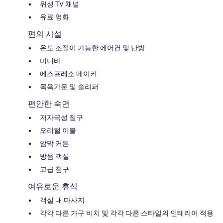
위성 TV 채널
유료 영화
편의 시설
온도 조절이 가능한 에어컨 및 난방
미니바
에스프레소 메이커
목욕가운 및 슬리퍼
편안한 숙면
저자극성 침구
오리털 이불
암막 커튼
방음 객실
고급 침구
여유로운 휴식
객실 내 마사지
각각 다른 가구 비치 및 각각 다른 스타일의 인테리어 적용