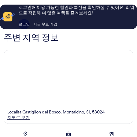
이
용
요,
로그인해 이용 가능한 할인과 특전을 확인하실 수 있어요. 리워
너
후
이
드를 적립해 더 많은 여행을 즐겨보세요!
리
기
용
Montalc
165
후
로그인
지금 무료 가입
개
기
365
주변 지역 정보
개
Localita Castiglion del Bosco, Montalcino, SI, 53024
지도로 보기
지도