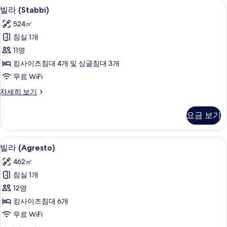
빌라 (Stabbi) | 고급 침구, 오리/거위
빌
13
보
빌라 (Stabbi)
라
기
524㎡
(Stabbi)
침실 1개
사
11명
진
킹사이즈침대 4개 및 싱글침대 3개
모
무료 WiFi
두
빌
자세히 보기
보
라
기
(Stabbi)
요금 보기
자
세
히
빌라 (Agresto) | 고급 침구, 오리/거
빌
12
보
빌라 (Agresto)
라
기
462㎡
(Agresto)
침실 1개
사
12명
진
킹사이즈침대 6개
모
무료 WiFi
두