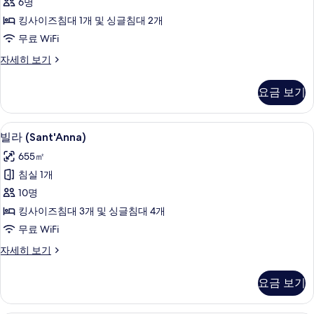
6명
진
킹사이즈침대 1개 및 싱글침대 2개
모
무료 WiFi
두
빌
자세히 보기
보
라
기
(Oliviera)
요금 보기
자
세
히
빌라 (Sant'Anna) | 고급 침구, 오리/
빌
14
보
빌라 (Sant'Anna)
라
기
655㎡
(Sant'Anna)
침실 1개
사
10명
진
킹사이즈침대 3개 및 싱글침대 4개
모
무료 WiFi
두
빌
자세히 보기
보
라
기
(Sant'Anna)
요금 보기
자
세
히