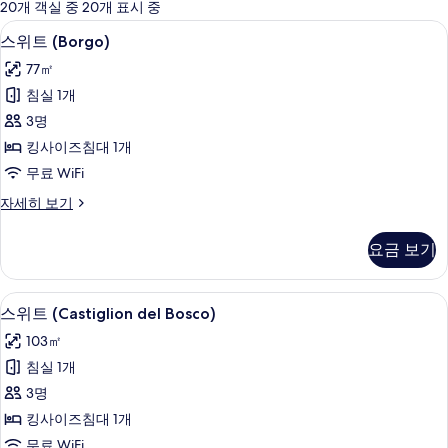
에
20개 객실 중 20개 표시 중
사
스위트 (Borgo) | 고급 침구, 오리/거위
스
6
스위트 (Borgo)
용
위
가
77㎡
트
능
침실 1개
(Borgo)
한
3명
사
필
킹사이즈침대 1개
터
진
무료 WiFi
모
스
자세히 보기
두
위
보
트
요금 보기
(Borgo)
기
자
세
스위트 (Castiglion del Bosco) | 전신 
스
12
히
스위트 (Castiglion del Bosco)
위
보
103㎡
기
트
침실 1개
(Castiglion
3명
del
킹사이즈침대 1개
Bosco)
무료 WiFi