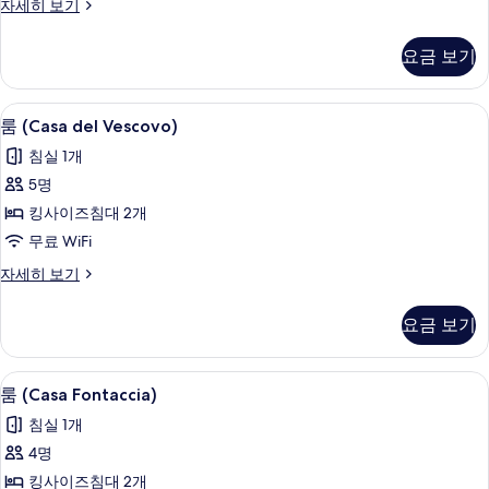
빌
자세히 보기
보
라
기
(Agresto)
요금 보기
자
세
히
룸 (Casa del Vescovo) | 고급 침구
룸
6
보
룸 (Casa del Vescovo)
(Casa
기
침실 1개
del
5명
Vescovo)
킹사이즈침대 2개
사
무료 WiFi
진
모
룸
자세히 보기
(Casa
두
del
요금 보기
보
Vescovo)
자
기
세
룸 (Casa Fontaccia) | 고급 침구, 
룸
6
히
룸 (Casa Fontaccia)
(Casa
보
침실 1개
기
Fontaccia)
4명
사
킹사이즈침대 2개