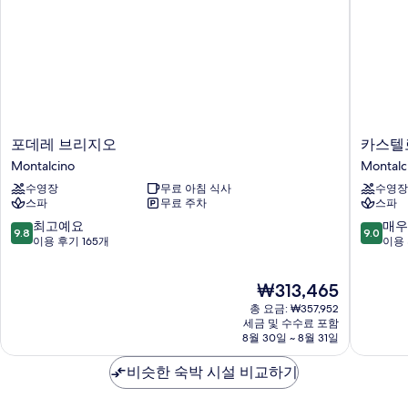
포
카
포데레 브리지오
카스텔로
데
스
Montalcino
Montalc
레
텔
수영장
무료 아침 식사
수영장
브
로
스파
무료 주차
스파
리
디
지
벨
10
10
최고예요
매우
9.8
9.0
오
로
점
점
이용 후기 165개
이용 
Montalcino
나
만
만
리
점
점
현
₩313,465
조
중
중
재
트
9.8
9.0
총 요금: ₩357,952
요
써
점,
점,
세금 및 수수료 포함
금
8월 30일 ~ 8월 31일
멀
최
매
₩313,465
스
고
우
비슷한 숙박 시설 비교하기
파
예
훌
&
요,
륭
와
이
해