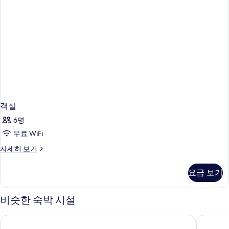
객실
6명
무료 WiFi
객
자세히 보기
실
자
요금 보기
세
히
보
비슷한 숙박 시설
기
포데레 브리지오
카스텔로 