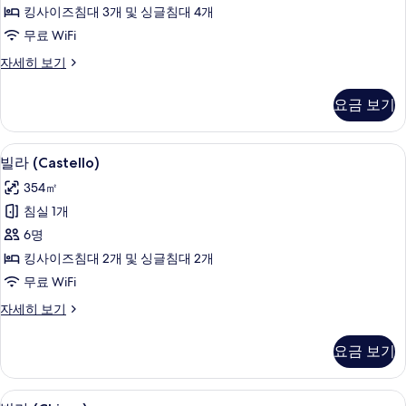
킹사이즈침대 3개 및 싱글침대 4개
모
무료 WiFi
두
빌
자세히 보기
보
라
기
(Biondi)
요금 보기
자
세
히
빌라 (Castello) | 고급 침구, 오리/거
빌
11
보
빌라 (Castello)
라
기
354㎡
(Castello)
침실 1개
사
6명
진
킹사이즈침대 2개 및 싱글침대 2개
모
무료 WiFi
두
빌
자세히 보기
보
라
기
(Castello)
요금 보기
자
세
히
빌라 (Chiusa) | 고급 침구, 오리/거위
빌
10
보