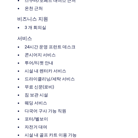
스쿠터/모페드 대여소 근처
온천 근처
비즈니스 지원
3 개 회의실
서비스
24시간 운영 프런트 데스크
콘시어지 서비스
투어/티켓 안내
시설 내 렌터카 서비스
드라이클리닝/세탁 서비스
무료 신문(로비)
짐 보관 시설
웨딩 서비스
다국어 구사 가능 직원
포터/벨보이
자전거 대여
시설 내 골프 카트 이용 가능