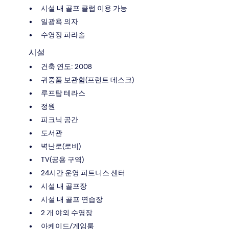
시설 내 골프 클럽 이용 가능
일광욕 의자
수영장 파라솔
시설
건축 연도: 2008
귀중품 보관함(프런트 데스크)
루프탑 테라스
정원
피크닉 공간
도서관
벽난로(로비)
TV(공용 구역)
24시간 운영 피트니스 센터
시설 내 골프장
시설 내 골프 연습장
2 개 야외 수영장
아케이드/게임룸