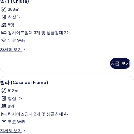
빌라 (Chiusa)
라
기
388㎡
(Chiusa)
침실 1개
사
8명
진
킹사이즈침대 3개 및 싱글침대 2개
모
무료 WiFi
두
빌
자세히 보기
보
라
기
(Chiusa)
요금 보기
자
세
히
빌라 (Casa del Fiume) | 고급 침구,
빌
13
보
빌라 (Casa del Fiume)
라
기
512㎡
(Casa
침실 1개
del
8명
Fiume)
킹사이즈침대 2개 및 싱글침대 4개
사
무료 WiFi
진
모
빌
자세히 보기