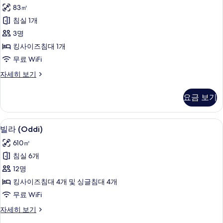
트,
보
83㎡
테
기
침실 1개
라
3명
스
킹사이즈침대 1개
사
무료 WiFi
진
스
자세히 보기
모
위
두
트,
요금 보기
테
보
라
기
스
빌라 (Oddi) | 고급 침구, 오리/거위털 
빌
10
자
빌라 (Oddi)
라
세
610㎡
히
(Oddi)
보
침실 6개
사
기
12명
진
킹사이즈침대 4개 및 싱글침대 4개
모
무료 WiFi
두
빌
자세히 보기
보
라