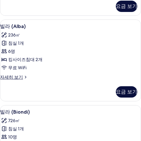
기
(Oddi)
요금 보기
자
세
히
빌라 (Alba) | 고급 침구, 오리/거위털 
빌
9
보
빌라 (Alba)
라
기
236㎡
(Alba)
침실 1개
사
6명
진
킹사이즈침대 2개
모
무료 WiFi
두
빌
자세히 보기
보
라
기
(Alba)
요금 보기
자
세
히
빌라 (Biondi) | 고급 침구, 오리/거위
빌
13
보
빌라 (Biondi)
라
기
726㎡
(Biondi)
침실 1개
사
10명
진