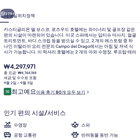
델
이전
다음
보
275+
소개
객실
위치
정책
스
카스티글리온 델 보스코, 로즈우드 호텔에는 와이너리 및 골프장 같은
코,
편의 시설이 마련되어 있습니다. 이곳 스파에서는 딥티슈 마사지, 얼굴
트리트먼트, 바디 스크럽 등을 받으실 수 있고, 2 개의 레스토랑 중 하
로
나인 이탈리아 요리 전문의 Campo del Drago에서는 아침 및 저녁 식
즈
사가 가능합니다. 이 럭셔리 호텔에는 2 개의 야외 수영장, 루프탑 테라
스 및 풀사이드 바도 마련되어 있습니다.
우
현
₩4,297,971
재
드
총 요금: ₩4,744,188
가
세금 및 수수료 포함
빌라 (Agresto) | 거실 공간 | LCD TV, 
호
격
9월 2일 ~ 9월 3일
은
이
최고예요
텔
10
이용 후기 80개 모두 보기
₩4,297,971
10점 만점 중 10점.
용
의
후
기
사
인기 편의 시설/서비스
진
수영장
스파
갤
공항 교통편
반려동물 동반 가능