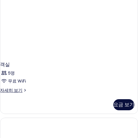
기
객실
5명
무료 WiFi
객
자세히 보기
실
자
요금 보기
세
히
보
기