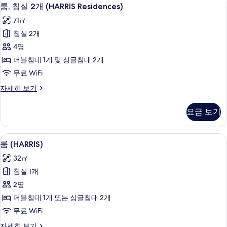
룸,
보
6
Residence)
룸, 침실 2개 (HARRIS Residences)
침
자
기
71㎡
세
실
히
침실 2개
2
보
4명
기
개
더블침대 1개 및 싱글침대 2개
(HARRIS
무료 WiFi
Residences)
사
룸,
자세히 보기
침
진
실
요금 보기
모
2
개
두
(HARRIS
미니바, 객실 내 금고, 책상, 방음 설비
룸
보
4
Residences)
룸 (HARRIS)
(HARRIS)
자
기
32㎡
세
사
히
침실 1개
진
보
2명
기
모
더블침대 1개 또는 싱글침대 2개
두
무료 WiFi
보
룸
자세히 보기