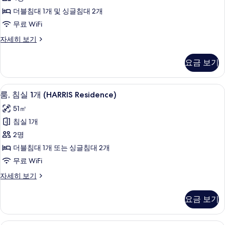
(HARRIS)
더블침대 1개 및 싱글침대 2개
사
무료 WiFi
진
패
자세히 보기
모
밀
두
리
요금 보기
룸
보
(HARRIS)
기
자
룸, 침실 1개 (HARRIS Residence) 
룸,
5
세
룸, 침실 1개 (HARRIS Residence)
침
히
51㎡
보
실
기
침실 1개
1
2명
개
더블침대 1개 또는 싱글침대 2개
(HARRIS
무료 WiFi
Residence)
사
룸,
자세히 보기
침
진
실
요금 보기
모
1
개
두
(HARRIS
케이블 채널 시청이 가능한 32인치 평면 T