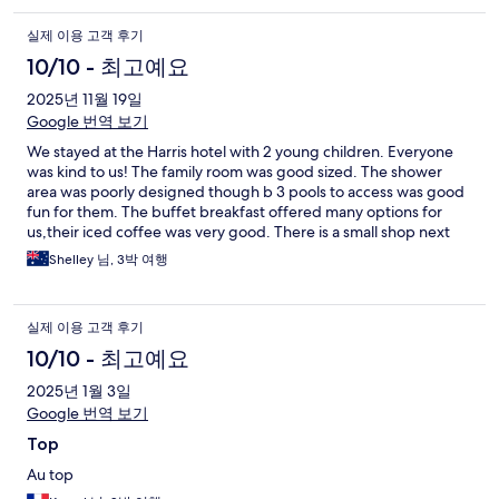
실제 이용 고객 후기
10/10 - 최고예요
2025년 11월 19일
Google 번역 보기
We stayed at the Harris hotel with 2 young children. Everyone
was kind to us! The family room was good sized. The shower
area was poorly designed though b 3 pools to access was good
fun for them. The buffet breakfast offered many options for
us,their iced coffee was very good. There is a small shop next
door otherwise you must use taxi option. We would stay again
Shelley 님, 3박 여행
😊
실제 이용 고객 후기
10/10 - 최고예요
2025년 1월 3일
Google 번역 보기
Top
Au top