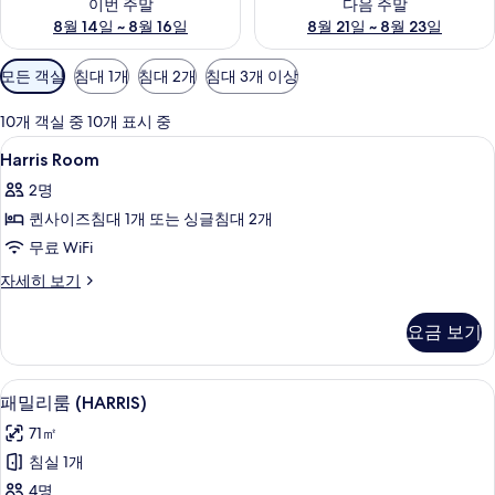
이번 주말
다음 주말
8월 14일 ~ 8월 16일
8월 21일 ~ 8월 23일
객
모든 객실
침대 1개
침대 2개
침대 3개 이상
실
에
10개 객실 중 10개 표시 중
사
Harris
욕실 | 샤워 시설, 무료 세면용품, 헤어
2
Harris Room
용
Room
가
2명
사
능
퀸사이즈침대 1개 또는 싱글침대 2개
진
한
무료 WiFi
모
필
Harris
자세히 보기
두
터
Room
보
자
요금 보기
세
기
히
보
패밀리룸 (HARRIS) | 미니바, 객실 내 
패
5
기
패밀리룸 (HARRIS)
밀
71㎡
리
침실 1개
룸
4명