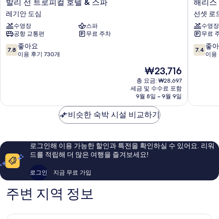
발
해
발리 선 트로피컬 호텔 & 스파
해리스 
리
리
레기안 도심
선셋 로
선
스
수영장
스파
수영장
트
호
공항 교통편
무료 주차
무료 
로
텔
피
&
10
10
좋아요
좋아
7.8
7.4
컬
레
점
점
이용 후기 730개
이용 
호
지
만
만
현
₩23,716
텔
던
점
점
재
&
스
중
중
총 요금: ₩28,697
요
스
세금 및 수수료 포함
선
7.8
7.4
금
9월 8일 ~ 9월 9일
파
셋
점,
점,
₩23,716
레
로
좋
좋
비슷한 숙박 시설 비교하기
기
드
아
아
안
발
요,
요,
도
리
이
이
심
선
용
용
로그인해 이용 가능한 할인과 특전을 확인하실 수 있어요. 리워
셋
후
후
드를 적립해 더 많은 여행을 즐겨보세요!
로
기
기
드
730
115
로그인
지금 무료 가입
개
개
주변 지역 정보