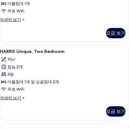
사
더블침대 1개
진
무료 WiFi
모
HARRIS
자세히 보기
Unique,
두
One
요금 보기
보
Bedroom
자
기
세
HARRIS
HARRIS Unique, Two Bedroom | 
4
히
HARRIS Unique, Two Bedroom
Unique,
보
70㎡
기
Two
침실 2개
Bedroom
사
4명
진
더블침대 1개 및 싱글침대 2개
모
무료 WiFi
두
HARRIS
자세히 보기
Unique,
보
Two
요금 보기
기
Bedroom
자
세
히