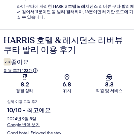
라야 쿠타에 자리한 HARRIS 호텔 & 레지던스 리버뷰 쿠타 발리에
서 걸어서 11분이면 몰 발리 갤러리아, 16분이면 레기안 로드에 가
실 수 있습니다.
HARRIS 호텔 & 레지던스 리버뷰
이
쿠타 발리 이용 후기
용
후
좋아요
7.8
기
이용 후기 123개
8.2
6.8
8.8
청결 상태
위치
직원 및 서비스
이
실제 이용 고객 후기
용
10/10 - 최고예요
후
2024년 9월 5일
Google 번역 보기
기
Good hotel. Enjoyed the stay.