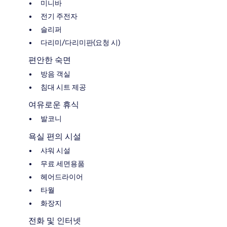
미니바
전기 주전자
슬리퍼
다리미/다리미판(요청 시)
편안한 숙면
방음 객실
침대 시트 제공
여유로운 휴식
발코니
욕실 편의 시설
샤워 시설
무료 세면용품
헤어드라이어
타월
화장지
전화 및 인터넷