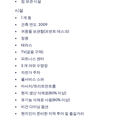
짐 보관 시설
시설
1 개 동
건축 연도: 2009
귀중품 보관함(프런트 데스크)
정원
테라스
TV(공용 구역)
피트니스 센터
3 개 야외 수영장
자전거 주차
풀서비스 스파
마사지/트리트먼트룸
현지 생산 식재료(80% 이상)
유기농 식재료 사용(80% 이상)
비건 다이닝 옵션
현지인이 준비한 지역 투어 및 즐길거리