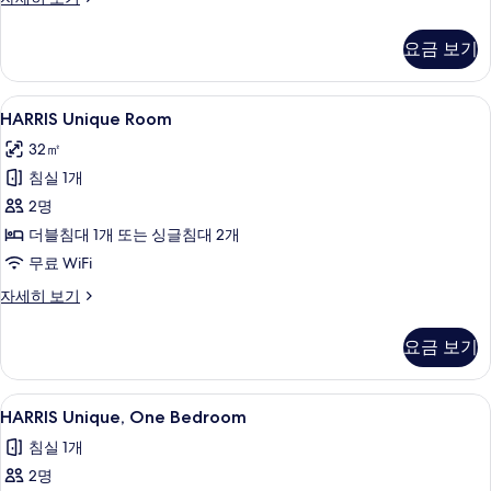
기
(HARRIS)
자
요금 보기
세
히
보
HARRIS
HARRIS Unique Room | 미니바, 객실
4
기
HARRIS Unique Room
Unique
32㎡
Room
침실 1개
사
2명
진
더블침대 1개 또는 싱글침대 2개
모
무료 WiFi
두
보
HARRIS
자세히 보기
Unique
기
Room
요금 보기
자
세
히
HARRIS
HARRIS Unique, One Bedroom |
5
보
HARRIS Unique, One Bedroom
Unique,
기
침실 1개
One
2명
Bedroom