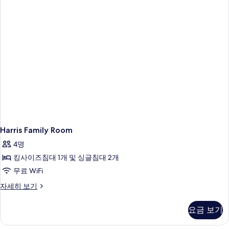
보
기
Harris Family Room
4명
킹사이즈침대 1개 및 싱글침대 2개
무료 WiFi
Harris
자세히 보기
Family
Room
요금 보기
자
세