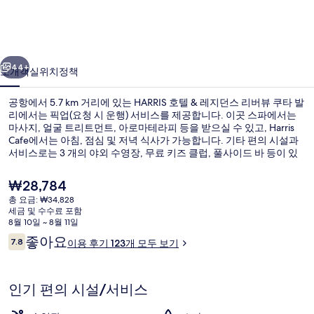
지
던
이전
다음
스
44+
소개
객실
위치
정책
리
공항에서 5.7 km 거리에 있는 HARRIS 호텔 & 레지던스 리버뷰 쿠타 발
버
리에서는 픽업(요청 시 운행) 서비스를 제공합니다. 이곳 스파에서는
뷰
마사지, 얼굴 트리트먼트, 아로마테라피 등을 받으실 수 있고, Harris
Cafe에서는 아침, 점심 및 저녁 식사가 가능합니다. 기타 편의 시설과
쿠
서비스로는 3 개의 야외 수영장, 무료 키즈 클럽, 풀사이드 바 등이 있
습니다.
타
현
₩28,784
발
재
총 요금: ₩34,828
가
세금 및 수수료 포함
리
3 개의 야외 수영장
격
8월 10일 ~ 8월 11일
은
의
이
좋아요
7.8
이용 후기 123개 모두 보기
₩28,784
10점 만점 중 7.8점.
용
사
후
기
진
인기 편의 시설/서비스
갤