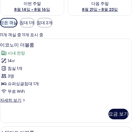
이번 주말 예약 가능 여부 확인, 8월 14일 ~ 8월 16일
다음 주말 예약 가능 여부 확인, 8
이번 주말
다음 주말
8월 14일 ~ 8월 16일
8월 21일 ~ 8월 23일
객
모든 객실
침대 1개
침대 2개
실
에
11개 객실 중 11개 표시 중
사
미니바, 객실 내 금고, 책상, 방음 설비
이
6
이코노미 더블룸
용
코
가
시내 전망
노
능
14㎡
미
한
침실 1개
더
필
3명
터
블
슈퍼싱글침대 1개
룸
무료 WiFi
사
이
자세히 보기
진
코
모
노
요금 보기
미
두
더
보
블
스탠다드 더블룸 | 미니바, 객실 내 금고,
스
5
룸