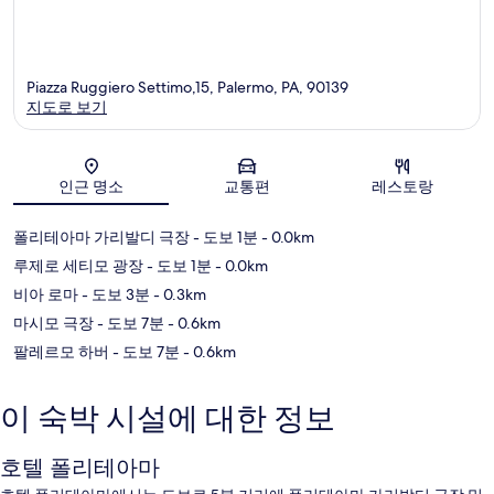
Piazza Ruggiero Settimo,15, Palermo, PA, 90139
지도로 보기
지도
인근 명소
교통편
레스토랑
폴리테아마 가리발디 극장
- 도보 1분
- 0.0km
루제로 세티모 광장
- 도보 1분
- 0.0km
비아 로마
- 도보 3분
- 0.3km
마시모 극장
- 도보 7분
- 0.6km
팔레르모 하버
- 도보 7분
- 0.6km
이 숙박 시설에 대한 정보
호텔 폴리테아마