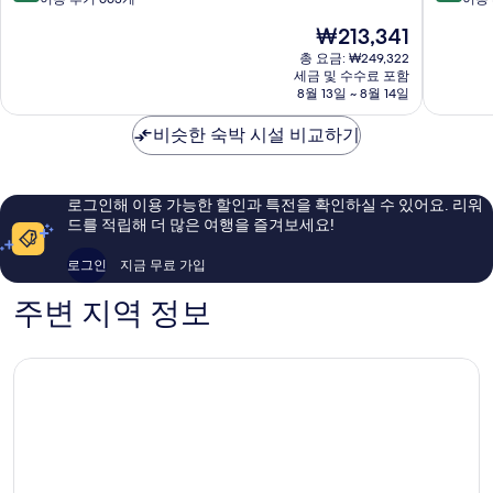
라
콰
만
만
현
₩213,341
폴
트
점
점
재
리
로
중
중
총 요금: ₩249,322
요
테
세금 및 수수료 포함
칸
8.6
8.2
금
8월 13일 ~ 8월 14일
아
티
점,
점,
₩213,341
마
팔
훌
매
비슷한 숙박 시설 비교하기
레
륭
우
르
해
좋
모
요,
아
역
이
요,
로그인해 이용 가능한 할인과 특전을 확인하실 수 있어요. 리워
사
용
이
드를 적립해 더 많은 여행을 즐겨보세요!
센
후
용
터
기
후
로그인
지금 무료 가입
663
기
개
413
주변 지역 정보
개