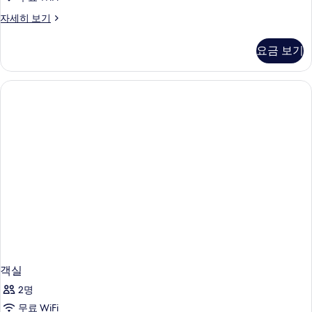
객
자세히 보기
실
자
요금 보기
세
히
보
기
객실
2명
무료 WiFi