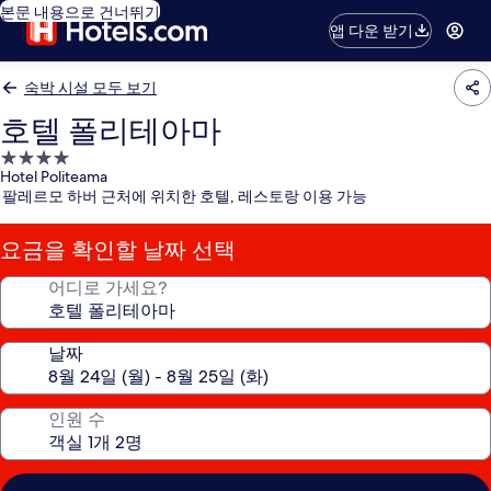
본문 내용으로 건너뛰기
앱 다운 받기
숙박 시설 모두 보기
호텔 폴리테아마
4.0
Hotel Politeama
성
팔레르모 하버 근처에 위치한 호텔, 레스토랑 이용 가능
급
숙
요금을 확인할 날짜 선택
박
시
어디로 가세요?
설
날짜
인원 수