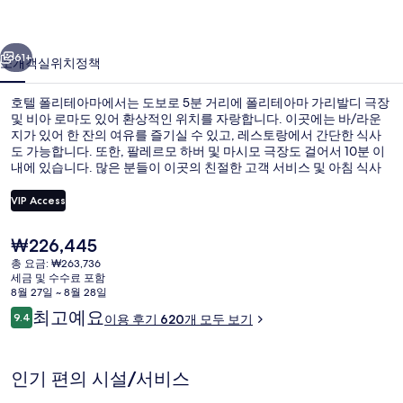
마
이전
다음
의
61+
소개
객실
위치
정책
사
호텔 폴리테아마에서는 도보로 5분 거리에 폴리테아마 가리발디 극장
진
및 비아 로마도 있어 환상적인 위치를 자랑합니다. 이곳에는 바/라운
지가 있어 한 잔의 여유를 즐기실 수 있고, 레스토랑에서 간단한 식사
갤
도 가능합니다. 또한, 팔레르모 하버 및 마시모 극장도 걸어서 10분 이
러
내에 있습니다. 많은 분들이 이곳의 친절한 고객 서비스 및 아침 식사
에 굉장히 만족했습니다.
리
VIP Access
현
₩226,445
아침 식사 및 저녁 식사 제공
재
총 요금: ₩263,736
가
세금 및 수수료 포함
격
8월 27일 ~ 8월 28일
은
이
최고예요
9.4
이용 후기 620개 모두 보기
₩226,445
10점 만점 중 9.4점.
용
후
기
인기 편의 시설/서비스