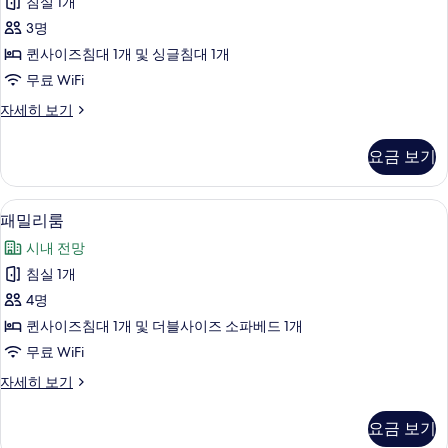
침실 1개
드
보
3명
기
트
퀸사이즈침대 1개 및 싱글침대 1개
리
무료 WiFi
플
스
자세히 보기
룸
탠
사
다
요금 보기
드
진
트
모
리
패밀리룸 | 미니바, 객실 내 금고, 책상,
패
5
플
패밀리룸
두
밀
룸
보
시내 전망
자
리
세
기
침실 1개
룸
히
4명
보
사
기
퀸사이즈침대 1개 및 더블사이즈 소파베드 1개
진
무료 WiFi
모
패
자세히 보기
두
밀
보
리
요금 보기
룸
기