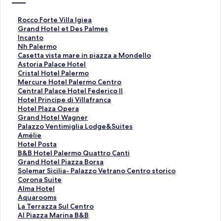
R
Rocco Forte Villa Igiea
o
G
Grand Hotel et Des Palmes
c
r
I
Incanto
c
a
n
N
Nh Palermo
o
n
c
h
C
Casetta vista mare in piazza a Mondello
F
d
a
P
a
A
Astoria Palace Hotel
o
H
n
a
s
s
C
Cristal Hotel Palermo
r
o
t
l
e
t
r
M
Mercure Hotel Palermo Centro
t
t
o
e
t
o
i
e
C
Central Palace Hotel Federico II
e
e
페
r
t
r
s
r
e
H
Hotel Principe di Villafranca
V
l
이
m
a
i
t
c
n
o
H
Hotel Plaza Opera
i
e
지
o
v
a
a
u
t
t
o
G
Grand Hotel Wagner
l
t
를
페
i
P
l
r
r
e
t
r
P
Palazzo Ventimiglia Lodge&Suites
l
D
여
이
s
a
H
e
a
l
e
a
a
A
Amélie
a
e
는
지
t
l
o
H
l
P
l
n
l
m
H
Hotel Posta
I
s
링
를
a
a
t
o
P
r
P
d
a
é
o
B
B&B Hotel Palermo Quattro Canti
g
P
크
여
m
c
e
t
a
i
l
H
z
l
t
&
G
Grand Hotel Piazza Borsa
i
a
는
a
e
l
e
l
n
a
o
z
i
e
B
r
S
Solemar Sicilia- Palazzo Vetrano Centro storico
e
l
링
r
H
P
l
a
c
z
t
o
e
l
H
a
o
C
Corona Suite
a
m
크
e
o
a
P
c
i
a
e
V
페
P
o
n
l
o
A
Alma Hotel
페
e
i
t
l
a
e
p
O
l
e
이
o
t
d
e
r
l
A
Aquarooms
이
s
n
e
e
l
H
e
p
W
n
지
s
e
H
m
o
m
q
L
La Terrazza Sul Centro
지
페
p
l
r
e
o
d
e
a
t
를
t
l
o
a
n
a
u
a
A
Al Piazza Marina B&B