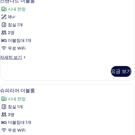
스탠다드 더블룸
기
탠
자
시내 전망
세
다
히
18㎡
드
보
침실 1개
기
더
2명
블
더블침대 1개
룸
무료 WiFi
사
스
자세히 보기
진
탠
모
다
요금 보기
드
두
더
보
블
슈피리어 더블룸 | 미니바, 객실 내 금고,
슈
8
룸
슈피리어 더블룸
기
피
자
시내 전망
세
리
히
침실 1개
어
보
3명
기
더
더블침대 1개
블
무료 WiFi
룸