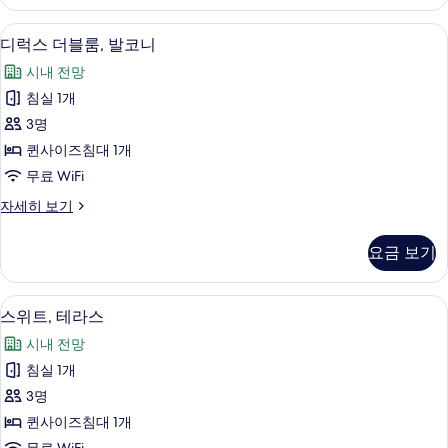
자
세
디럭스 더블룸, 발코니 | 미니바, 객실 내
디
7
히
디럭스 더블룸, 발코니
럭
보
시내 전망
기
스
침실 1개
더
3명
블
퀸사이즈침대 1개
룸,
무료 WiFi
발
디
자세히 보기
코
럭
니
스
요금 보기
더
사
블
진
룸,
스위트, 테라스 | 미니바, 객실 내 금고, 
스
6
발
스위트, 테라스
모
위
코
두
시내 전망
니
트,
자
보
침실 1개
테
세
기
3명
히
라
보
퀸사이즈침대 1개
스
기