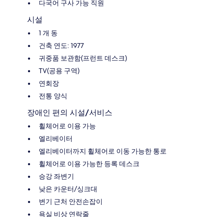
다국어 구사 가능 직원
시설
1 개 동
건축 연도: 1977
귀중품 보관함(프런트 데스크)
TV(공용 구역)
연회장
전통 양식
장애인 편의 시설/서비스
휠체어로 이용 가능
엘리베이터
엘리베이터까지 휠체어로 이동 가능한 통로
휠체어로 이용 가능한 등록 데스크
승강 좌변기
낮은 카운터/싱크대
변기 근처 안전손잡이
욕실 비상 연락줄