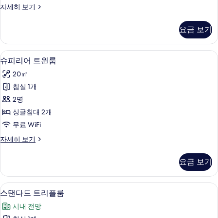
슈
자세히 보기
사
피
진
리
요금 보기
어
모
더
두
블
슈피리어 트윈룸 | 미니바, 객실 내 금고,
슈
6
룸
슈피리어 트윈룸
보
피
자
기
20㎡
세
리
히
침실 1개
어
보
2명
기
트
싱글침대 2개
윈
무료 WiFi
룸
슈
자세히 보기
사
피
진
리
요금 보기
어
모
트
두
윈
스탠다드 트리플룸 | 미니바, 객실 내 금고
스
6
룸
스탠다드 트리플룸
보
탠
자
기
시내 전망
세
다
히