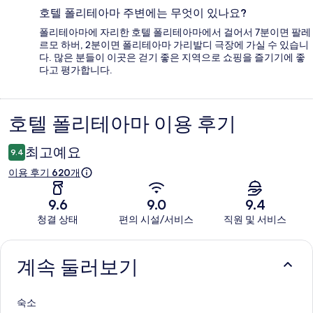
호텔 폴리테아마 주변에는 무엇이 있나요?
폴리테아마에 자리한 호텔 폴리테아마에서 걸어서 7분이면 팔레
르모 하버, 2분이면 폴리테아마 가리발디 극장에 가실 수 있습니
다. 많은 분들이 이곳은 걷기 좋은 지역으로 쇼핑을 즐기기에 좋
다고 평가합니다.
호텔 폴리테아마 이용 후기
이
용
최고예요
9.4
후
이용 후기 620개
기
9.6
9.0
9.4
청결 상태
편의 시설/서비스
직원 및 서비스
이
용
계속 둘러보기
후
숙소
기