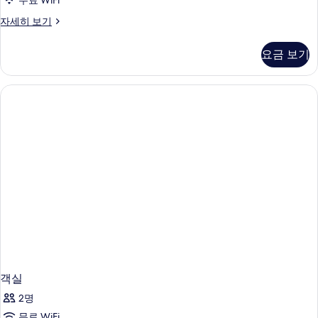
무료 WiFi
사
스
자세히 보기
진
위
모
트,
요금 보기
테
두
라
보
스
자
기
세
히
보
기
객실
2명
무료 WiFi