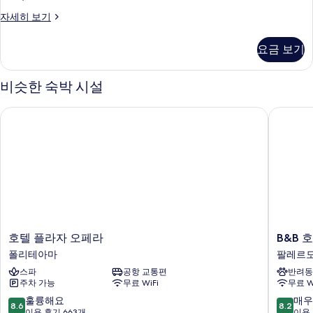
객
자세히 보기
실
자
요금 보기
세
히
보
비슷한 숙박 시설
기
호텔 플라자 오페라
B&B 호
호
B&B
호텔 플라자 오페라
B&B 
텔
호
폴리테아마
팔레르모
플
텔
스파
공항 교통편
반려동
라
팔
주차 가능
무료 WiFi
무료 W
자
레
오
르
10
10
훌륭해요
매우
8.6
8.2
페
모
점
점
이용 후기 663개
이용 