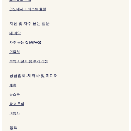
링
링
n
e
크
크
t
l
인도네시아 베스트 호텔
r
페
o
이
s
지
지원 및 자주 묻는 질문
t
를
내 예약
o
여
r
는
자주 묻는 질문(FAQ)
i
링
c
크
연락처
o
페
숙박 시설 이용 후기 작성
이
지
공급업체, 제휴사 및 미디어
를
여
제휴
는
링
뉴스룸
크
광고 문의
여행사
정책