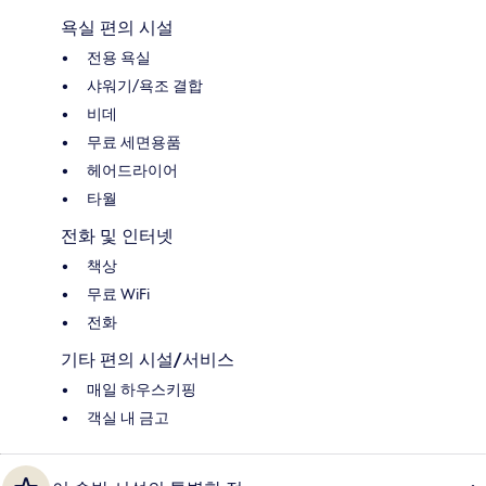
욕실 편의 시설
전용 욕실
샤워기/욕조 결합
비데
무료 세면용품
헤어드라이어
타월
전화 및 인터넷
책상
무료 WiFi
전화
기타 편의 시설/서비스
매일 하우스키핑
객실 내 금고