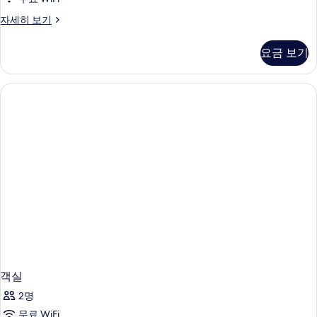
객
자세히 보기
실
자
요금 보기
세
히
보
기
객실
2명
무료 WiFi