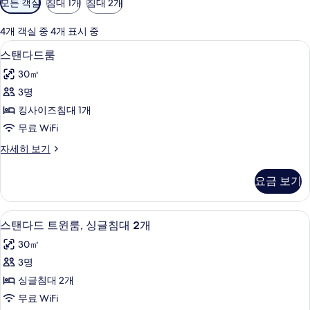
모든 객실
침대 1개
침대 2개
실
에
4개 객실 중 4개 표시 중
사
스탠다드룸 | 고급 침구, 오리/거위털 이
스
9
스탠다드룸
용
탠
가
30㎡
다
능
3명
드
한
킹사이즈침대 1개
룸
필
무료 WiFi
터
사
스
자세히 보기
진
탠
모
다
요금 보기
드
두
룸
보
자
스탠다드 트윈룸, 싱글침대 2개 | 고급 침
스
7
세
스탠다드 트윈룸, 싱글침대 2개
기
탠
히
30㎡
보
다
기
3명
드
싱글침대 2개
트
무료 WiFi
윈