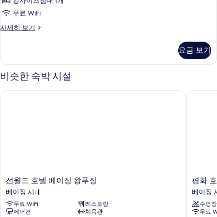
킹사이즈침대 1개
위
무료 WiFi
트,
디
자세히 보기
킹
럭
사
스
요금 보기
스
이
위
즈
트,
비슷한 숙박 시설
킹
침
사
선월드 호텔 베이징 왕푸징
평화 호
대
이
즈
1
침
개
대
사
1
개
진
자
모
세
히
두
보
선
평
선월드 호텔 베이징 왕푸징
평화 
보
기
월
화
베이징 시내
베이징 
기
드
호
무료 WiFi
레스토랑
수영장
호
텔
에어컨
체육관
무료 W
텔
베