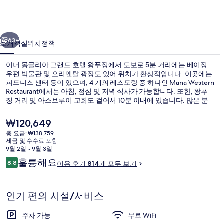
아
그
이전
다음
랜
63+
소개
객실
위치
정책
드
이너 몽골리아 그랜드 호텔 왕푸징에서 도보로 5분 거리에는 베이징
호
우편 박물관 및 오리엔탈 광장도 있어 위치가 환상적입니다. 이곳에는
피트니스 센터 등이 있으며, 4 개의 레스토랑 중 하나인 Mana Western
텔
Restaurant에서는 아침, 점심 및 저녁 식사가 가능합니다. 또한, 왕푸
왕
징 거리 및 아스브루이 교회도 걸어서 10분 이내에 있습니다. 많은 분
들이 이곳의 전반적인 숙박 시설 상태에 굉장히 만족했습니다. 숭문문
푸
역에서 도보로 6분, 왕푸징 역에서는 10분 거리에 있어 대중 교통편을
현
₩120,649
이용하기 편리합니다.
재
징
총 요금: ₩138,759
가
세금 및 수수료 포함
로비
의
격
9월 2일 ~ 9월 3일
은
이
훌륭해요
사
8.8
이용 후기 814개 모두 보기
₩120,649
10점 만점 중 8.8점.
용
진
후
기
갤
인기 편의 시설/서비스
러
주차 가능
무료 WiFi