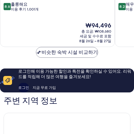
베
이
10
10
훌륭해요
매우
8.6
8.2
이
징
점
점
이용 후기 1,001개
이용 
징
베
만
만
왕
이
점
점
현
₩94,496
푸
징
중
중
재
징
시
8.6
8.2
총 요금: ₩108,680
요
베
내
점,
점,
세금 및 수수료 포함
금
이
8월 26일 ~ 8월 27일
훌
매
₩94,496
징
륭
우
시
비슷한 숙박 시설 비교하기
해
좋
내
요,
아
이
요,
용
이
로그인해 이용 가능한 할인과 특전을 확인하실 수 있어요. 리워
후
용
드를 적립해 더 많은 여행을 즐겨보세요!
기
후
1,001
기
로그인
지금 무료 가입
개
1,008
개
주변 지역 정보