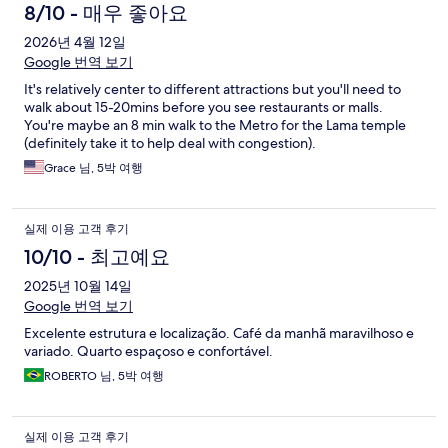
8/10 - 매우 좋아요
2026년 4월 12일
Google 번역 보기
It's relatively center to different attractions but you'll need to
walk about 15-20mins before you see restaurants or malls.
You're maybe an 8 min walk to the Metro for the Lama temple
(definitely take it to help deal with congestion).
Grace 님, 5박 여행
실제 이용 고객 후기
10/10 - 최고예요
2025년 10월 14일
Google 번역 보기
Excelente estrutura e localização. Café da manhã maravilhoso e
variado. Quarto espaçoso e confortável.
ROBERTO 님, 5박 여행
실제 이용 고객 후기