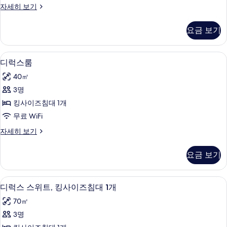
스
자세히 보기
룸,
탠
싱
다
요금 보기
드
글
트
침
윈
디럭스룸 | 고급 침구, 오리/거위털 이불,
디
10
룸,
디럭스룸
대
럭
싱
2
40㎡
글
스
개
침
3명
룸
대
사
킹사이즈침대 1개
2
사
진
개
무료 WiFi
진
자
모
디
자세히 보기
세
모
럭
두
히
두
스
보
보
요금 보기
룸
기
보
기
자
기
세
디럭스 스위트, 킹사이즈침대 1개 | 고급 
디
11
히
디럭스 스위트, 킹사이즈침대 1개
럭
보
70㎡
기
스
3명
스