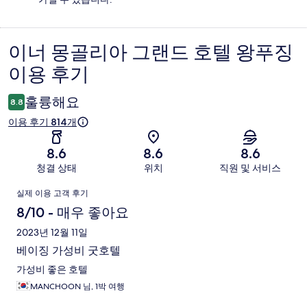
이너 몽골리아 그랜드 호텔 왕푸징
이
이용 후기
용
후
훌륭해요
8.8
기
이용 후기 814개
8.6
8.6
8.6
청결 상태
위치
직원 및 서비스
이
실제 이용 고객 후기
용
8/10 - 매우 좋아요
후
2023년 12월 11일
베이징 가성비 굿호텔
기
가성비 좋은 호텔
MANCHOON 님, 1박 여행