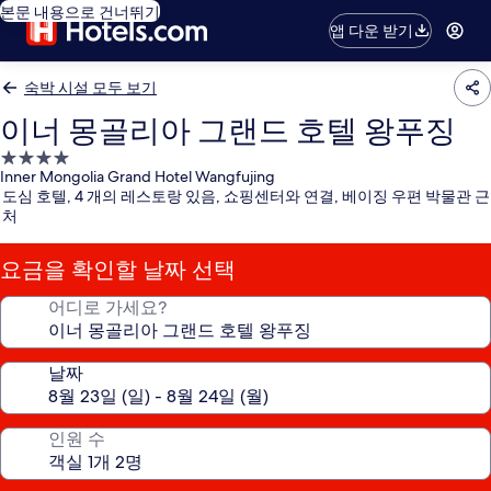
본문 내용으로 건너뛰기
앱 다운 받기
숙박 시설 모두 보기
이너 몽골리아 그랜드 호텔 왕푸징
4.0
Inner Mongolia Grand Hotel Wangfujing
성
도심 호텔, 4 개의 레스토랑 있음, 쇼핑센터와 연결, 베이징 우편 박물관 근
급
처
숙
박
요금을 확인할 날짜 선택
시
설
어디로 가세요?
날짜
인원 수