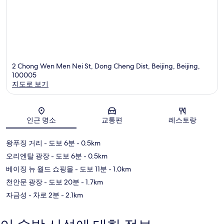
2 Chong Wen Men Nei St, Dong Cheng Dist, Beijing, Beijing,
100005
지도로 보기
지도
인근 명소
교통편
레스토랑
왕푸징 거리
- 도보 6분
- 0.5km
오리엔탈 광장
- 도보 6분
- 0.5km
베이징 뉴 월드 쇼핑몰
- 도보 11분
- 1.0km
천안문 광장
- 도보 20분
- 1.7km
자금성
- 차로 2분
- 2.1km