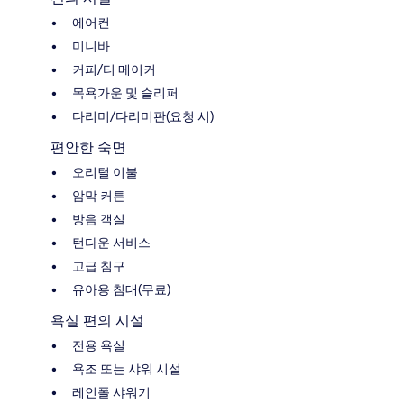
에어컨
미니바
커피/티 메이커
목욕가운 및 슬리퍼
다리미/다리미판(요청 시)
편안한 숙면
오리털 이불
암막 커튼
방음 객실
턴다운 서비스
고급 침구
유아용 침대(무료)
욕실 편의 시설
전용 욕실
욕조 또는 샤워 시설
레인폴 샤워기