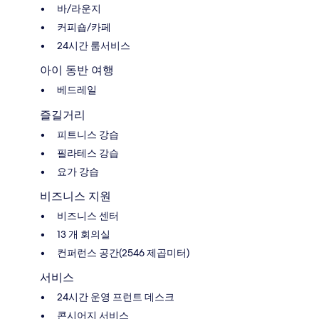
바/라운지
커피숍/카페
24시간 룸서비스
아이 동반 여행
베드레일
즐길거리
피트니스 강습
필라테스 강습
요가 강습
비즈니스 지원
비즈니스 센터
13 개 회의실
컨퍼런스 공간(2546 제곱미터)
서비스
24시간 운영 프런트 데스크
콘시어지 서비스