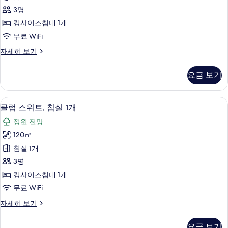
티
모
전
3명
브
망
두
킹사이즈침대 1개
자
스
보
무료 WiFi
세
위
히
기
이
자세히 보기
보
트,
그
기
침
제
요금 보기
큐
실
티
1
브
저자극성 침구, 오리/거위털 이불, 미니바
클
21
스
개
클럽 스위트, 침실 1개
럽
위
사
정원 전망
트,
스
진
침
120㎡
위
실
모
침실 1개
1
트,
두
개
3명
침
자
보
킹사이즈침대 1개
세
실
기
무료 WiFi
히
1
보
클
자세히 보기
개
기
럽
사
스
요금 보기