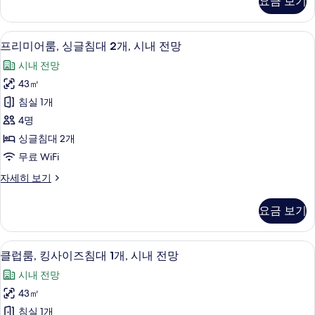
요금 보기
어
대
룸,
1
킹
객실에서 보이는 전망
프
8
사
개,
프리미어룸, 싱글침대 2개, 시내 전망
리
이
시
시내 전망
즈
미
내
침
43㎡
어
대
전
침실 1개
1
룸,
망
개,
4명
싱
시
사
싱글침대 2개
내
글
진
무료 WiFi
전
침
망
모
프
자세히 보기
자
대
리
두
세
2
미
히
보
요금 보기
어
개,
보
기
룸,
기
시
싱
저자극성 침구, 오리/거위털 이불, 미니바
클
10
글
내
클럽룸, 킹사이즈침대 1개, 시내 전망
럽
침
전
시내 전망
대
룸,
망
2
43㎡
킹
개,
사
침실 1개