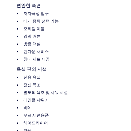
편안한 숙면
저자극성 침구
베개 종류 선택 가능
오리털 이불
암막 커튼
방음 객실
턴다운 서비스
침대 시트 제공
욕실 편의 시설
전용 욕실
전신 욕조
별도의 욕조 및 샤워 시설
레인폴 샤워기
비데
무료 세면용품
헤어드라이어
타월