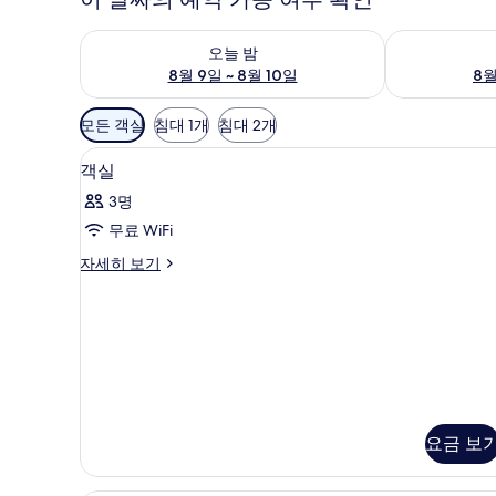
오늘 밤 예약 가능 여부 확인, 8월 9일 ~ 8월 10일
내일 예약 가능 
오늘 밤
8월 9일 ~ 8월 10일
8월
객
모든 객실
침대 1개
침대 2개
실
객실 내 금고, 책상, 방음 설비,
객
에
3
객실
실
사
3명
용
사
무료 WiFi
가
진
능
객
자세히 보기
모
실
한
두
자
필
세
보
터
히
기
보
기
요금 보