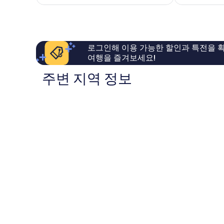
₩113,229
우
먼
좋
트
아
리
요,
포
이
빌
로그인해 이용 가능한 할인과 특전을 확
용
리
여행을 즐겨보세요!
후
지
기
주변 지역 정보
19
개