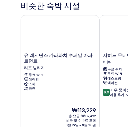
비슷한 숙박 시설
유 레지던스 카라와치 수퍼말 아파트먼트
사히드 무티아
유
사
유 레지던스 카라와치 수퍼말 아파
사히드 무티
레
히
트먼트
비농
지
드
리포 빌리지
무료 주차
던
무
무료 WiFi
스
무료 WiFi
티
레스토랑
에어컨
카
아
에어컨
스파
라
라
금연
10
매우 좋아
와
카
8.0
점
이용 후기 1
치
라
만
수
와
점
퍼
치
현
₩113,229
중
말
비
재
8.0
아
총 요금: ₩137,492
농
요
점,
세금 및 수수료 포함
파
금
8월 19일 ~ 8월 20일
매
트