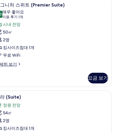
방음 설비, 무료 유아용 침대
객실 내 금고, 책상, 방음 설비, 무료 유아용 침대
시
3
그니처 스위트 (Premier Suite)
그
매우 좋아요
0
8.0점 만점 중 10점
니
(이
이용 후기 1개
용
처
시내 전망
후
스
50㎡
기
위
2명
1
트
킹사이즈침대 1개
개)
Premier
무료 WiFi
uite)
세히 보기
사
진
요금 보기
모
두
 | 객실 내 금고, 책상, 방음 설비, 무료 유아용 침대
빌라 (Suite) | 객실 내 금고, 책상, 방음 설비,
빌
5
라 (Suite)
보
라
remier
정원 전망
ite)
기
Suite)
54㎡
사
2명
진
킹사이즈침대 1개
모