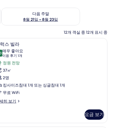
~ 8월 16일
다음 주말 예약 가능 여부 확인, 8월 21일 ~ 8월 23일
다음 주말
8월 21일 ~ 8월 23일
12개 객실 중 12개 표시 중
아용 침대
디럭스 빌라 | 객실 내 금고, 책상, 방음 설비, 
디
2
럭스 빌라
럭
매우 좋아요
0
8.0점 만점 중 10점
스
(이
이용 후기 1개
용
빌
정원 전망
후
라
37㎡
기
사
2명
1
진
킹사이즈침대 1개 또는 싱글침대 1개
개)
모
무료 WiFi
두
세히 보기
보
요금 보기
기