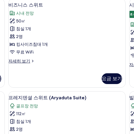
 무료 유아용 침대
비즈니스 스위트 | 객실 내 금고, 책상, 
비
4
자
세
비즈니스 스위트
시
즈
세
히
시내 전망
히
보
8.
니
보
기
50㎡
스
기
침실 1개
스
2명
위
킹사이즈침대 1개
트
무료 WiFi
(
사
비
자세히 보기
S
진
시
자
즈
그
모
니
니
스
기
요금 보기
두
처
스
스
보
위
위
트
D TV
프레지덴셜 스위트 (Aryaduta Suite)
프
기
6
트
프레지덴셜 스위트 (Aryaduta Suite)
빌
자
레
(P
세
골프장 전망
Su
히
(
지
자
112㎡
보
덴
세
기
침실 1개
히
셜
보
2명
스