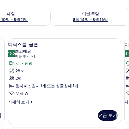
여부 확인, 8월 10일 ~ 8월 11일
이번 주말 예약 가능 여부 확인, 8월 14일 
내일
이번 주말
 10일 ~ 8월 11일
8월 14일 ~ 8월 16일
 무료 유아용 침대
객실 내 금고, 책상, 방음 설비, 무료 유
디
6
디럭스룸, 금연
디
럭
최고예요
10.0
8.
10.0점 만점 중 10점
스
(이
이용 후기 1개
용
룸,
시내 전망
후
금
28㎡
기
연
2명
1
사
킹사이즈침대 1개 또는 싱글침대 1개
개)
진
무료 WiFi
모
디
디
자세히 보기
자
럭
럭
두
스
스
기
요금 보기
보
룸,
빌
금
라
기
연
자