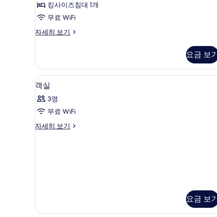
킹사이즈침대 1개
스
무료 WiFi
위
이
자세히 보기
트
그
사
제
요금 보
큐
진
티
모
브
객실 내 금고, 책상, 방음 설비,
객
3
스
객실
두
실
위
보
3명
트
사
자
기
무료 WiFi
진
세
객
자세히 보기
히
모
실
보
두
자
기
세
보
히
기
보
기
요금 보