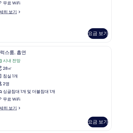
무료 WiFi
두
세히 보기
보
기
uite)
요금 보기
아용 침대
객실 내 금고, 책상, 방음 설비, 무료 유아용 침대
디
5
럭스룸, 흡연
럭
시내 전망
스
28㎡
,
침실 1개
흡
2명
연
싱글침대 1개 및 더블침대 1개
사
무료 WiFi
진
세히 보기
모
두
요금 보기
보