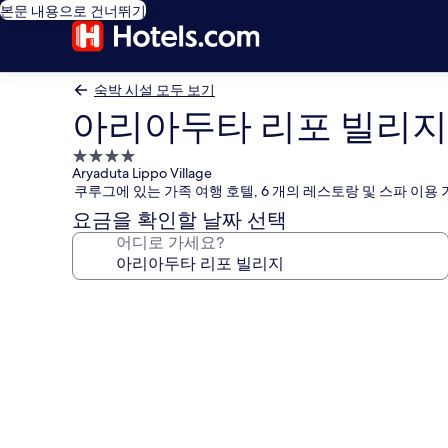
본문 내용으로 건너뛰기
숙박 시설 모두 보기
아리아두타 리포 빌리지
4.0
Aryaduta Lippo Village
성
쿠루그에 있는 가족 여행 호텔, 6 개의 레스토랑 및 스파 이용
급
요금을 확인할 날짜 선택
숙
어디로 가세요?
박
시
설
아
리
아
두
타