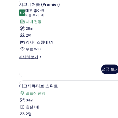
객실 내 금고, 책상, 방음 설비,
시
2
시그니처룸 (Premier)
그
매우 좋아요
8.0
8.0점 만점 중 10점
니
(이
이용 후기 1개
용
처
시내 전망
후
룸
28㎡
기
(Premier)
2명
1
사
킹사이즈침대 1개
개)
진
무료 WiFi
모
시
자세히 보기
그
두
니
보
요금 보
처
기
룸
(Premier)
이그제큐티브 스위트 | 거실 | LC
이
3
자
이그제큐티브 스위트
그
세
골프장 전망
히
제
보
84㎡
큐
기
침실 1개
티
2명
브