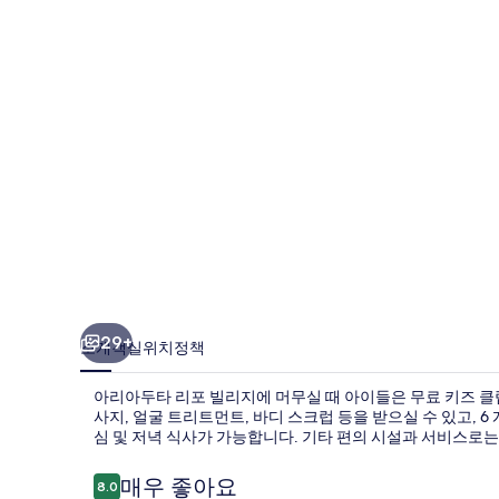
리
포
빌
리
지
의
사
진
갤
러
29+
소개
객실
위치
정책
리
아리아두타 리포 빌리지에 머무실 때 아이들은 무료 키즈 클
사지, 얼굴 트리트먼트, 바디 스크럽 등을 받으실 수 있고, 6 
심 및 저녁 식사가 가능합니다. 기타 편의 시설과 서비스로는 
이
매우 좋아요
8.0
10점 만점 중 8.0점.