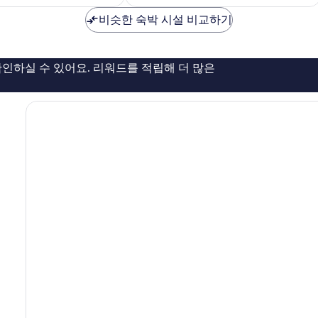
₩60,965
우
비슷한 숙박 시설 비교하기
훌
륭
해
요,
인하실 수 있어요. 리워드를 적립해 더 많은
이
용
후
기
1,005
개