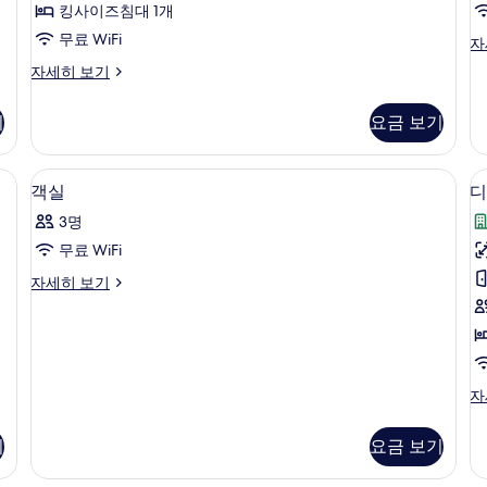
기
킹사이즈침대 1개
위
무료 WiFi
빌
자
트
라
프
자세히 보기
(Aryaduta
(S
레
자
Suite)
지
세
기
요금 보기
덴
사
히
셜
진
보
스
 무료 유아용 침대
객실 내 금고, 책상, 방음 설비, 무료 유
객
기
모
2
위
객실
디
실
트
두
3명
(Aryaduta
사
보
Suite)
무료 WiFi
진
룸
자
기
객
자세히 보기
세
모
실
히
두
자
보
세
기
보
히
기
보
디
자
기
럭
스
기
요금 보기
룸,
흡