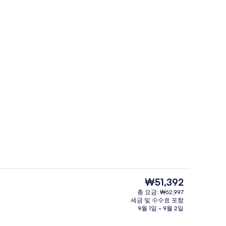
 책상, 방음 설비, 무료 유아용 침대
야외 수영장, 수영장 파라솔, 일광욕 의
현
₩51,392
재
총 요금: ₩62,997
가
세금 및 수수료 포함
공간 - 실내
프레지덴셜 스위트 (Aryaduta Suite) | 
격
9월 1일 ~ 9월 2일
은
₩51,392