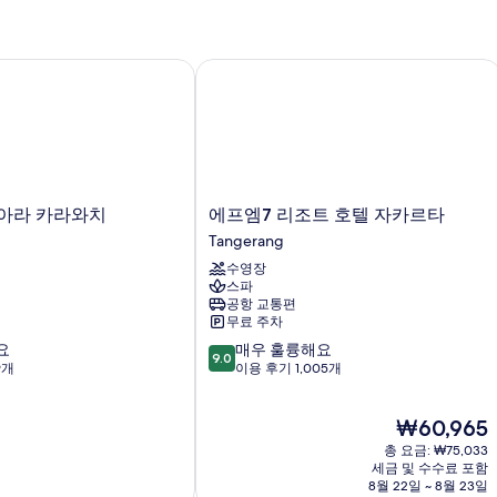
연
자
세
히
라 카라와치
에프엠7 리조트 호텔 자카르타
보
기
에
아라 카라와치
에프엠7 리조트 호텔 자카르타
프
Tangerang
엠
수영장
7
스파
리
공항 교통편
조
무료 주차
트
10
요
매우 훌륭해요
호
9.0
점
9개
이용 후기 1,005개
텔
만
자
점
카
현
₩60,965
중
르
재
9.0
타
총 요금: ₩75,033
요
점,
세금 및 수수료 포함
Tangerang
금
8월 22일 ~ 8월 23일
매