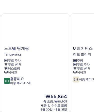
기
노보텔 탕게랑
U 레지던스 2 바이 아나
노
U
노보텔 탕게랑
U 레지던스 2 바이 아
보
레
Tangerang
리포 빌리지
텔
지
무료 주차
주방
탕
던
무료 WiFi
무료 주차
게
스
레스토랑
무료 WiFi
랑
2
에어컨
에어컨
Tangerang
바
10
10
훌륭해요
이
6.4
이용 후기 7개
8.6
점
점
이용 후기 417개
아
만
만
나
점
점
룸
현
₩66,864
중
중
리
재
8.6
6.4
총 요금: ₩80,905
포
요
점,
점,
세금 및 수수료 포함
빌
금
8월 30일 ~ 8월 31일
훌
이
리