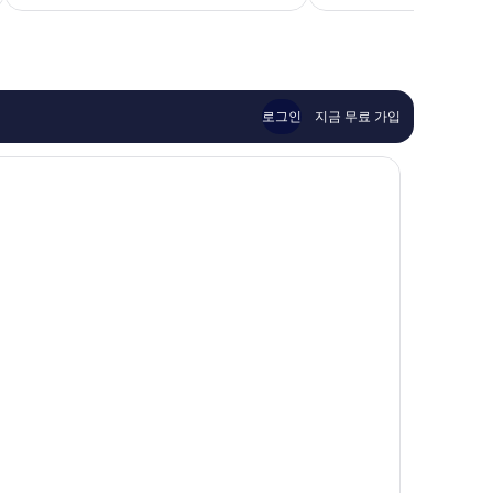
₩66,864
륭
용
지
해
후
요,
기
이
7
용
개
후
로그인
지금 무료 가입
기
417
개