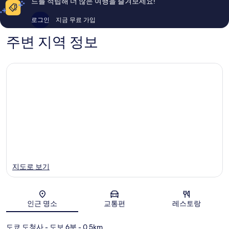
드를 적립해 더 많은 여행을 즐겨보세요!
이
후
용
기
로그인
지금 무료 가입
후
1,642
기
개
주변 지역 정보
2,198
개
지도로 보기
인근 명소
교통편
레스토랑
지도
도쿄 도청사
- 도보 6분
- 0.5km