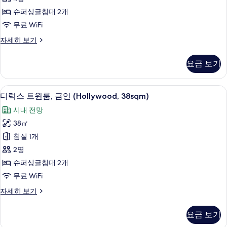
기
룸,
슈퍼싱글침대 2개
금
무료 WiFi
연
프
자세히 보기
(View
리
미
from
요금 보기
엄
Bathroom,
트
Floor
윈
고급 침구, 객실 내 금고, 책상, 무료 WiFi
디
15-
15
룸,
디럭스 트윈룸, 금연 (Hollywood, 38sqm)
럭
금
16,38sqm)
시내 전망
연
스
사
(View
38㎡
트
진
from
침실 1개
Bathroom,
윈
모
Floor
2명
룸,
두
15-
슈퍼싱글침대 2개
16,38sqm)
금
보
무료 WiFi
자
연
기
세
디
자세히 보기
히
(Hollywood,
럭
보
38sqm)
스
기
요금 보기
트
사
윈