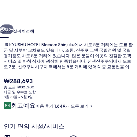
의
사
진
이전
다음
120+
소개
객실
위치
정책
갤
러
JR KYUSHU HOTEL Blossom Shinjuku에서 차로 5분 거리에는 도쿄 황
궁 및 시부야 교차로도 있습니다. 또한, 신주쿠 교엔 국립정원 및 국립
리
경기장도 차로 5분 거리에 있습니다. 많은 분들이 이곳의 친절한 고객
서비스 및 아침 식사에 굉장히 만족했습니다. 신센신주쿠역에서 도보
로 2분, 신주쿠니시구치 역에서는 5분 거리에 있어 대중 교통편을 이
용하기 편리합니다.
현
₩288,693
재
총 요금: ₩321,200
가
세금 및 수수료 포함
프리미엄 트윈룸, 금연 (View from Bathro
격
8월 31일 ~ 9월 1일
은
이
최고예요
9.4
이용 후기 1,649개 모두 보기
₩288,693
10점 만점 중 9.4점.
용
후
기
인기 편의 시설/서비스