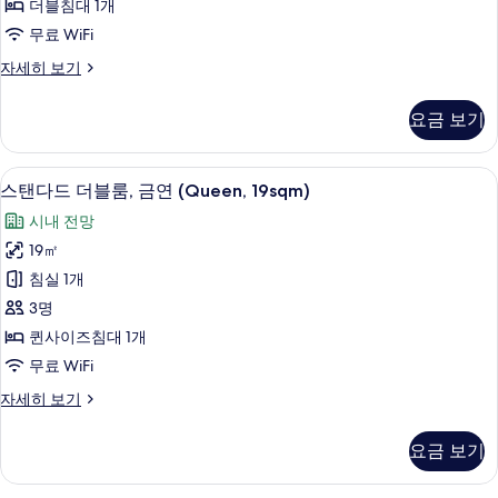
더블침대 1개
룸,
무료 WiFi
금
스
자세히 보기
연
탠
(18sqm)
다
요금 보기
드
사
더
진
블
스탠다드 더블룸, 금연 (Queen, 19sqm) 
스
10
룸,
모
스탠다드 더블룸, 금연 (Queen, 19sqm)
탠
금
두
시내 전망
연
다
보
(18sqm)
19㎡
드
자
기
침실 1개
세
더
히
3명
블
보
퀸사이즈침대 1개
기
룸,
무료 WiFi
금
스
자세히 보기
연
탠
(Queen,
다
요금 보기
드
19sqm)
더
사
블