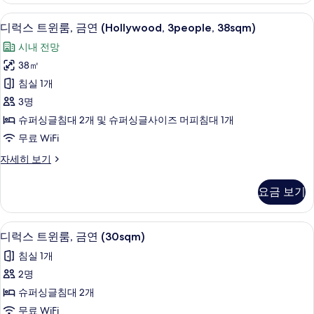
진
룸,
고급 침구, 객실 내 금고, 책상, 무료 WiFi
디
모
15
금
디럭스 트윈룸, 금연 (Hollywood, 3people, 38sqm)
럭
연
두
시내 전망
(Hollywood,
스
보
38sqm)
38㎡
트
자
기
침실 1개
세
윈
히
3명
룸,
보
슈퍼싱글침대 2개 및 슈퍼싱글사이즈 머피침대 1개
기
금
무료 WiFi
연
디
자세히 보기
(Hollywood,
럭
3people,
스
요금 보기
38sqm)
트
윈
사
룸,
고급 침구, 객실 내 금고, 책상, 무료 WiFi
디
진
19
금
디럭스 트윈룸, 금연 (30sqm)
럭
연
모
침실 1개
(Hollywood,
스
두
3people,
2명
트
38sqm)
보
슈퍼싱글침대 2개
자
윈
기
세
무료 WiFi