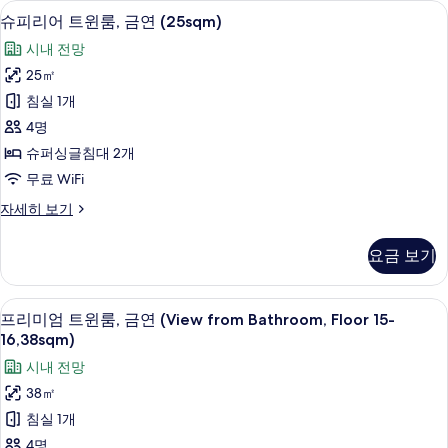
슈피리어 트윈룸, 금연 (25sqm) | 고급 침
슈
진
15
룸,
슈피리어 트윈룸, 금연 (25sqm)
피
금
모
시내 전망
연
리
두
(Queen,
25㎡
어
19sqm)
보
침실 1개
자
트
기
세
4명
윈
히
슈퍼싱글침대 2개
보
룸,
무료 WiFi
기
금
슈
자세히 보기
연
피
(25sqm)
리
요금 보기
어
사
트
진
윈
프리미엄 트윈룸, 금연 (View from Bathro
프
25
룸,
모
프리미엄 트윈룸, 금연 (View from Bathroom, Floor 15-
리
금
16,38sqm)
두
연
미
시내 전망
보
(25sqm)
엄
자
38㎡
기
세
트
침실 1개
히
윈
보
4명