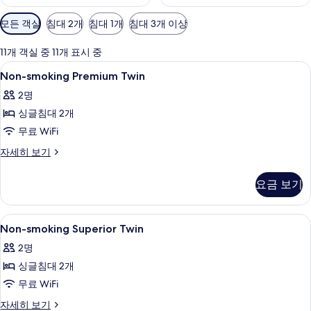
객
모든 객실
침대 2개
침대 1개
침대 3개 이상
실
에
11개 객실 중 11개 표시 중
사
Non-
고급 침구, 객실 내 금고, 책상, 무료 WiFi
1
Non-smoking Premium Twin
용
smoking
가
2명
Premium
능
싱글침대 2개
Twin
한
사
무료 WiFi
필
진
Non-
자세히 보기
터
smoking
모
Premium
요금 보기
두
Twin
자
보
세
Non-
고급 침구, 객실 내 금고, 책상, 무료 WiFi
기
1
히
Non-smoking Superior Twin
smoking
보
2명
기
Superior
싱글침대 2개
Twin
사
무료 WiFi
진
Non-
자세히 보기