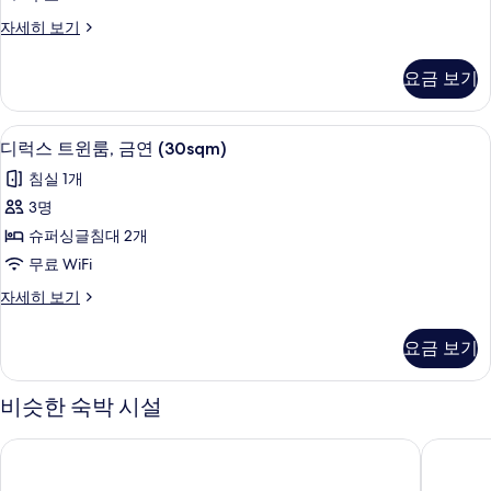
룸,
히
디
자세히 보기
보
금
럭
기
연
스
요금 보기
트
(30sqm)
윈
사
룸,
고급 침구, 객실 내 금고, 책상, 무료 WiFi
디
19
금
진
디럭스 트윈룸, 금연 (30sqm)
럭
연
모
침실 1개
(30sqm)
스
두
자
3명
트
세
보
슈퍼싱글침대 2개
히
윈
기
보
무료 WiFi
룸,
기
디
자세히 보기
금
럭
연
스
요금 보기
트
(30sqm)
윈
사
룸,
비슷한 숙박 시설
금
진
연
모
호텔 썬루트 플라자 신주쿠
센추리 서
(30sqm)
두
자