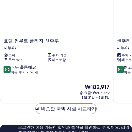
세
보
히
기
보
기
호
센
호텔 썬루트 플라자 신주쿠
센추리 
텔
추
시부야
시부야
썬
리
스파
주차 가능
주차 
루
서
무료 WiFi
레스토랑
레스토
트
던
플
타
10
10
매우 훌륭해요
최고
9.2
9.4
라
워
점
점
이용 후기 2,198개
이용 
자
호
만
만
신
텔
점
점
현
₩182,917
주
시
중
중
재
쿠
총 요금: ₩203,469
부
9.2
9.4
요
8월 31일 ~ 9월 1일
시
야
점,
점,
금
부
매
최
₩182,917
비슷한 숙박 시설 비교하기
야
우
고
훌
예
륭
요,
해
이
로그인해 이용 가능한 할인과 특전을 확인하실 수 있어요. 리워
요,
용