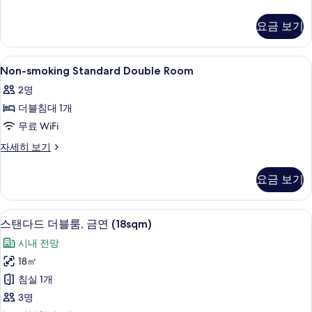
smoking
모
Superior
요금 보기
두
Twin
자
보
세
Non-
고급 침구, 객실 내 금고, 책상, 무료 WiFi
기
1
히
Non-smoking Standard Double Room
smoking
보
2명
기
Standard
더블침대 1개
Double
Room
무료 WiFi
사
Non-
자세히 보기
smoking
진
Standard
모
요금 보기
Double
두
Room
자
보
스탠다드 더블룸, 금연 (18sqm) | 고급 침
스
10
세
스탠다드 더블룸, 금연 (18sqm)
기
탠
히
시내 전망
보
다
기
18㎡
드
침실 1개
더
3명
블