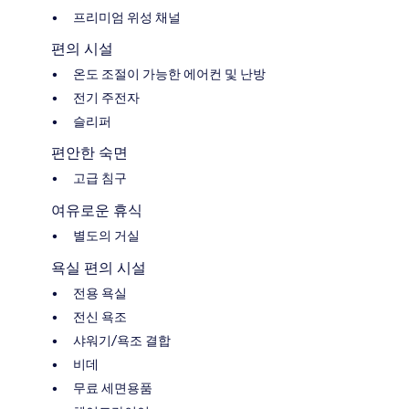
프리미엄 위성 채널
편의 시설
온도 조절이 가능한 에어컨 및 난방
전기 주전자
슬리퍼
편안한 숙면
고급 침구
여유로운 휴식
별도의 거실
욕실 편의 시설
전용 욕실
전신 욕조
샤워기/욕조 결합
비데
무료 세면용품