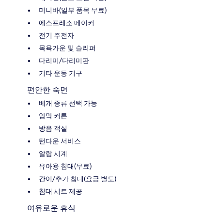
미니바(일부 품목 무료)
에스프레소 메이커
전기 주전자
목욕가운 및 슬리퍼
다리미/다리미판
기타 운동 기구
편안한 숙면
베개 종류 선택 가능
암막 커튼
방음 객실
턴다운 서비스
알람 시계
유아용 침대(무료)
간이/추가 침대(요금 별도)
침대 시트 제공
여유로운 휴식