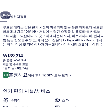
센
이전
다음
트
140+
소개
객실
위치
정책
럴
루프탑 테라스 같은 편의 시설이 마련되어 있는 풀만 자카르타 센트럴
파
파크에서 차로 10분 이내 거리에는 탐린 쇼핑몰 및 겔로라 붕 카르노
스타디움도 있습니다. 이곳 스파에서는 마사지, 아로마테라피, 반사요
크
법 등을 받으실 수 있고, 세계 요리 전문의 Collage All Day Dining에서
의
는 아침, 점심 및 저녁 식사가 가능합니다. 이 럭셔리 호텔에는 야외 수
영장, 바/라운지, 24시간 운영 피트니스 센터 등이 마련되어 있습니다.
사
많은 분들이 이곳의 친절한 고객 서비스 및 근처 쇼핑가에 굉장히 만족
현
₩139,314
했습니다.
재
진
총 요금: ₩168,569
가
세금 및 수수료 포함
외관
갤
격
8월 23일 ~ 8월 24일
은
이
훌륭해요
러
8.6
이용 후기 1,001개 모두 보기
₩139,314
10점 만점 중 8.6점.
용
리
후
기
인기 편의 시설/서비스
수영장
스파