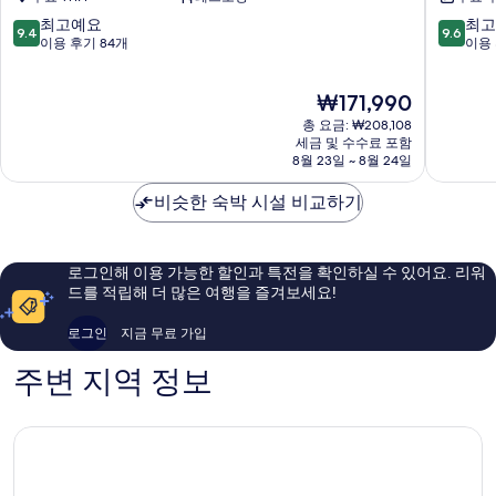
자
바
베
(Pullman
카
이
10
10
최고예요
최고
드
9.4
9.6
르
메
점
점
Suite
이용 후기 84개
이용 
(Pullman
타
리
만
만
-
Suite
센
어
점
점
-
Central
현
₩171,990
트
트
중
중
Central
재
Park
럴
자
9.4
9.6
총 요금: ₩208,108
Park
요
자
카
점,
점,
세금 및 수수료 포함
view)
view)
금
카
8월 23일 ~ 8월 24일
르
최
최
사
자
₩171,990
르
타
고
고
세
진
타
비슷한 숙박 시설 비교하기
케
예
예
히
본
요,
요,
모
보
제
이
이
기
두
룩
용
용
로그인해 이용 가능한 할인과 특전을 확인하실 수 있어요. 리워
케
후
후
보
드를 적립해 더 많은 여행을 즐겨보세요!
본
기
기
기
즈
84
19
로그인
지금 무료 가입
룩
개
개
주변 지역 정보