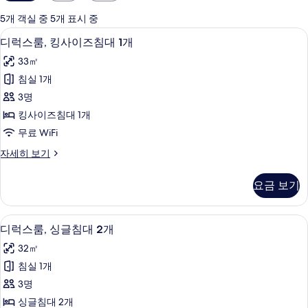
실
에
5개 객실 중 5개 표시 중
사
무료 미니바 품목, 객실 내 금고, 책상, 
디
8
디럭스룸, 킹사이즈침대 1개
용
럭
가
33㎡
스
능
침실 1개
룸,
한
3명
킹
필
킹사이즈침대 1개
터
사
무료 WiFi
이
디
자세히 보기
즈
럭
침
스
요금 보기
룸,
대
킹
1
사
디럭스룸, 싱글침대 2개 | 무료 미니바 품
디
7
이
개
디럭스룸, 싱글침대 2개
럭
즈
사
32㎡
침
스
진
대
침실 1개
룸,
1
모
3명
개
싱
두
자
싱글침대 2개