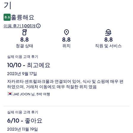
기
용
후
훌륭해요
8.6
기
이용 후기 1,001개
8.8
8.8
8.8
청결 상태
위치
직원 및 서비스
이
실제 이용 고객 후기
용
10/10 - 최고예요
후
2023년 9월 17일
자카르타 센트럴파크몰과 연결되어 있어, 식사 및 쇼핑에 매우 편
기
하였으며, 거래처 이동에도 매우 적절한 위치 였음
JAE JOON 님, 5박 여행
실제 이용 고객 후기
6/10 - 좋아요
2023년 11월 19일