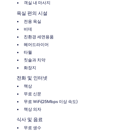
객실 내 마사지
욕실 편의 시설
전용 욕실
비데
친환경 세면용품
헤어드라이어
타월
칫솔과 치약
화장지
전화 및 인터넷
책상
무료 신문
무료 WiFi(25Mbps 이상 속도)
책상 의자
식사 및 음료
무료 생수