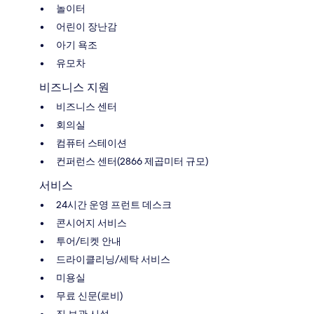
놀이터
어린이 장난감
아기 욕조
유모차
비즈니스 지원
비즈니스 센터
회의실
컴퓨터 스테이션
컨퍼런스 센터(2866 제곱미터 규모)
서비스
24시간 운영 프런트 데스크
콘시어지 서비스
투어/티켓 안내
드라이클리닝/세탁 서비스
미용실
무료 신문(로비)
짐 보관 시설