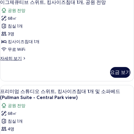
14
이
공
이그제큐티브 스위트, 킹사이즈침대 1개, 공원 전망
그
즈
원
공원 전망
침
제
전
대
68㎡
큐
1
망
침실 1개
개,
티
사
공
3명
브
원
진
킹사이즈침대 1개
전
스
모
무료 WiFi
망
위
자
두
이
자세히 보기
세
트,
그
보
히
킹
제
보
기
요금 보기
큐
사
기
티
이
브
프리미엄 스튜디오 스위트, 킹사이즈침대 1개 및 
프
16
스
프리미엄 스튜디오 스위트, 킹사이즈침대 1개 및 소파베드
즈
리
위
(Pullman Suite - Central Park view)
침
트,
미
공원 전망
킹
대
엄
사
68㎡
1
이
스
침실 1개
개,
즈
튜
침
4명
공
대