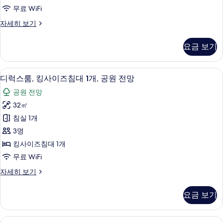
글
세
보
무료 WiFi
히
침
기
보
디
자세히 보기
대
기
럭
2
스
요금 보기
룸,
개
싱
사
글
디럭스룸, 킹사이즈침대 1개, 공원 전망 |
디
8
침
진
디럭스룸, 킹사이즈침대 1개, 공원 전망
럭
대
모
공원 전망
2
스
두
개
32㎡
룸,
자
보
침실 1개
세
킹
기
히
3명
사
보
킹사이즈침대 1개
기
이
무료 WiFi
즈
디
자세히 보기
침
럭
대
스
요금 보기
룸,
1
킹
개,
사
이그제큐티브 스위트, 킹사이즈침대 1개, 
이