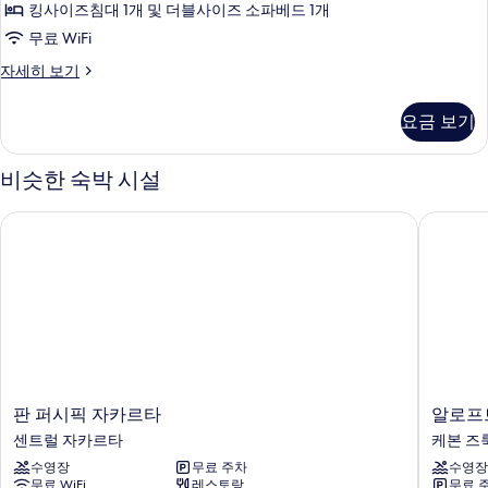
디
킹사이즈침대 1개 및 더블사이즈 소파베드 1개
원
1
오
개,
무료 WiFi
전
공
스
망
프
자세히 보기
원
위
리
전
사
미
트,
망
요금 보기
진
엄
자
킹
스
모
세
튜
사
히
비슷한 숙박 시설
두
디
보
이
오
보
기
판 퍼시픽 자카르타
알로프트
스
즈
기
위
침
트,
대
킹
사
1
이
개
즈
침
및
대
소
1
판
알
판 퍼시픽 자카르타
알로프
파
개
퍼
로
센트럴 자카르타
케본 즈
및
베
시
프
소
수영장
무료 주차
수영장
픽
트
드
파
무료 WiFi
레스토랑
무료 