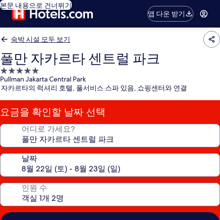
본문 내용으로 건너뛰기
앱 다운 받기
숙박 시설 모두 보기
풀만 자카르타 센트럴 파크
5.0
Pullman Jakarta Central Park
성
자카르타의 럭셔리 호텔, 풀서비스 스파 있음, 쇼핑센터와 연결
급
숙
요금을 확인할 날짜 선택
박
시
어디로 가세요?
설
날짜
인원 수