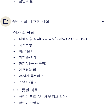
금연 시설
숙박 시설 내 편의 시설
식사 및 음료
뷔페 아침 식사(요금 별도) - 매일 06:00 ~ 10:30
레스토랑
바/라운지
커피숍/카페
커피/차(공용 구역)
애프터눈 티
24시간 룸서비스
스낵바/델리
아이 동반 여행
어린이 무료 숙박(세부 정보 확인)
어린이 수영장