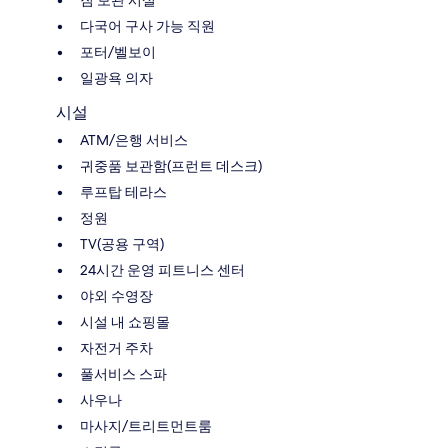
다국어 구사 가능 직원
포터/벨보이
일광욕 의자
시설
ATM/은행 서비스
귀중품 보관함(프런트 데스크)
루프탑 테라스
정원
TV(공용 구역)
24시간 운영 피트니스 센터
야외 수영장
시설 내 쇼핑몰
자전거 주차
풀서비스 스파
사우나
마사지/트리트먼트룸