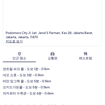
Podomoro City Jl. Let. Jend S Parman, Kav 28, Jakarta Barat,
Jakarta, Jakarta, 11470
지도로 보기
지도
인근 명소
교통편
레스토랑
센트럴 파크 몰
- 도보 1분
- 0.1km
네오 소호
- 도보 3분
- 0.3km
따만 앙그렉 몰
- 도보 5분
- 0.5km
오키드가든몰
- 도보 5분
- 0.5km
자카르타 수족관
- 도보 6분
- 0.6km