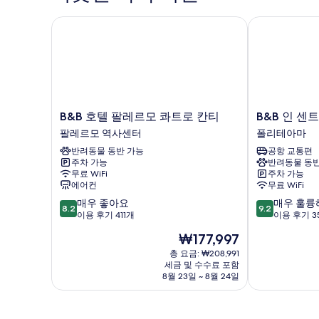
히
보
B&B 호텔 팔레르모 콰트로 칸티
B&B 인 센트
기
B&B
B&B
B&B 호텔 팔레르모 콰트로 칸티
B&B 인 센
호
인
팔레르모 역사센터
폴리테아마
텔
센
반려동물 동반 가능
공항 교통편
팔
트
주차 가능
반려동물 동반
레
로
무료 WiFi
주차 가능
르
팔
에어컨
무료 WiFi
모
레
10
10
매우 좋아요
매우 훌륭
콰
르
8.2
9.2
점
점
이용 후기 411개
이용 후기 3
트
모
만
만
로
폴
현
₩177,997
점
점
칸
리
재
중
중
총 요금: ₩208,991
티
테
요
세금 및 수수료 포함
8.2
9.2
팔
아
금
8월 23일 ~ 8월 24일
점,
점,
레
마
₩177,997
매
매
르
우
우
모
좋
훌