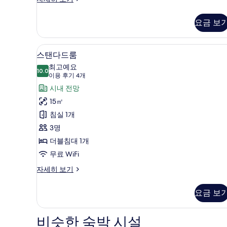
럭
두
스
요금 보
보
룸,
발
기
코
고급 침구, 오리/거위털 이불, 
스
20
니
스탠다드룸
탠
자
최고예요
세
10.0
10.0점 만점 중 10점
다
(이
이용 후기 4개
히
용
드
시내 전망
보
후
기
룸
15㎡
기
사
침실 1개
4
진
3명
개)
모
더블침대 1개
두
무료 WiFi
보
스
자세히 보기
탠
기
다
요금 보
드
룸
자
비슷한 숙박 시설
세