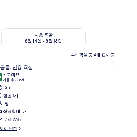
~ 8월 9일
다음 주말 예약 가능 여부 확인, 8월 14일 ~ 8월 16일
다음 주말
8월 14일 ~ 8월 16일
4개 객실 중 4개 표시 중
침대, 미니바
고급 침구, 오리/거위털 이불, 메모리폼 침대, 
싱
14
글룸, 전용 욕실
글
최고예요
.0
10.0점 만점 중 10점
,
(이
이용 후기 2개
용
전
15㎡
후
용
침실 1개
기
욕
1명
2
실
싱글침대 1개
개)
사
무료 WiFi
진
세히 보기
모