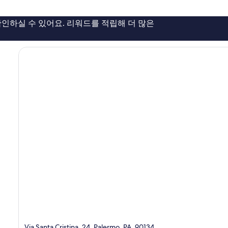
아
요,
인하실 수 있어요. 리워드를 적립해 더 많은
이
용
후
기
672
개
Via Santa Cristina, 24, Palermo, PA, 90134