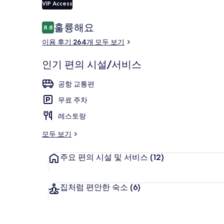
VIP Access
이
훌륭해요
8.8
10점 만점 중 8.8점.
용
이용 후기 264개 모두 보기
후
숙박 시설의 
기
인기 편의 시설/서비스
공항 교통편
무료 주차
레스토랑
모두 보기
주요 편의 시설 및 서비스
(12)
집처럼 편안한 숙소
(6)