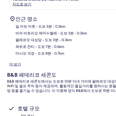
지도로 보기
인근 명소
일 카포 마켓
- 도보 3분
- 0.3km
비아 비토리오 에마누엘레
- 도보 3분
- 0.3km
지
팔레르모 대성당
- 도보 3분
- 0.3km
콰트로 칸티
- 도보 7분
- 0.6km
마시모 극장
- 도보 8분
- 0.7km
더 보기
B&B 페데리코 세콘도
B&B 페데리코 세콘도에서는 도보로 10분 이내 거리에 팔레르모 대성
WiFi 및 셀프 주차 등이 제공되며, 활동적인 즐길거리를 원하시는 
빙 등을 즐기실 수 있습니다. 이 지중해 양식 B&B에서 도보로 15분 
호텔 규모
7개 객실