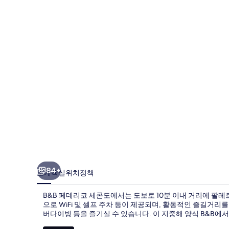
코
세
콘
도
의
사
진
갤
러
리
84+
소개
객실
위치
정책
B&B 페데리코 세콘도에서는 도보로 10분 이내 거리에 팔레
으로 WiFi 및 셀프 주차 등이 제공되며, 활동적인 즐길거리
버다이빙 등을 즐기실 수 있습니다. 이 지중해 양식 B&B에서