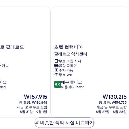
로 팔레르모
호텔 컬럼비아
호
트로 팔레르모
호텔 컬럼비아
텔
팔레르모 역사센터
컬
무료 아침 식사
럼
 가능
공항 교통편
비
주차 가능
아
무료 WiFi
팔
10
해요
매우 좋아요
레
8.0
점
58개
이용 후기 672개
르
만
모
현
현
₩157,915
₩130,215
점
역
재
재
중
총 요금: ₩186,848
총 요금: ₩154,735
사
요
요
세금 및 수수료 포함
세금 및 수수료 포함
8.0
센
금
금
8월 31일 ~ 9월 1일
8월 27일 ~ 8월 28일
점,
터
₩157,915
₩130,215
매
비슷한 숙박 시설 비교하기
우
좋