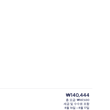
 전망
레스토랑
현
₩140,444
재
총 요금: ₩167,630
가
세금 및 수수료 포함
 욕실 | 테라스/파티오
고급 침구, 오리/거위털 이불, 메모리폼
격
8월 16일 ~ 8월 17일