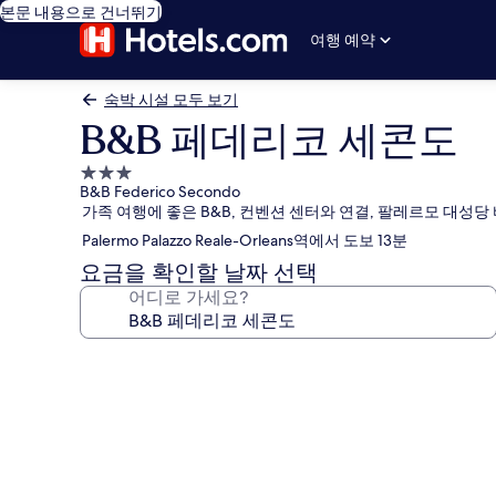
본문 내용으로 건너뛰기
여행 예약
숙박 시설 모두 보기
B&B 페데리코 세콘도
3.0
B&B Federico Secondo
성
가족 여행에 좋은 B&B, 컨벤션 센터와 연결, 팔레르모 대성당
급
Palermo Palazzo Reale-Orleans역에서 도보 13분
숙
박
요금을 확인할 날짜 선택
시
어디로 가세요?
설
B&B
페
데
리