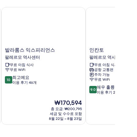
발라룸스 익스피리언스
인칸토
발
인
발라룸스 익스피리언스
인칸토
라
칸
팔레르모 역사센터
팔레르모 역사센터
룸
토
무료 아침 식사
무료 아침 식사
스
팔
무료 WiFi
공항 교통편
익
레
주차 가능
스
르
10
최고예요
무료 WiFi
10
피
모
점
이용 후기 46개
10
매우 훌륭해요
리
역
만
9.0
점
이용 후기 278개
언
사
점
만
스
센
중
현
₩170,594
점
팔
터
10.0
재
중
총 요금: ₩200,795
레
점,
요
세금 및 수수료 포함
9.0
르
최
금
8월 22일 ~ 8월 23일
점,
모
고
₩170,594
매
역
예
우
사
요,
훌