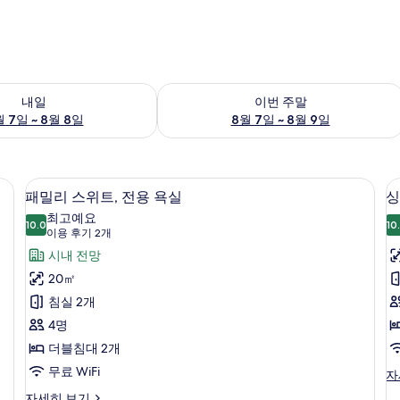
여부 확인, 8월 7일 ~ 8월 8일
이번 주말 예약 가능 여부 확인, 8월 7일 
내일
이번 주말
 7일 ~ 8월 8일
8월 7일 ~ 8월 9일
오리/거위털 이불, 메모리폼 침대, 미니바
고급 침구, 오리/거위털 이불, 메모리폼 
패
20
패밀리 스위트, 전용 욕실
싱
밀
최고예요
10.0
10
10.0점 만점 중 10점
리
룸
(이
이용 후기 2개
용
스
시내 전망
후
위
20㎡
기
트,
침실 2개
2
전
4명
개)
용
더블침대 2개
욕
무료 WiFi
싱
자
글
실
패
자세히 보기