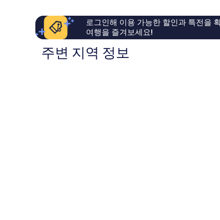
역
아
륭
사
요,
해
센
로그인해 이용 가능한 할인과 특전을 확
이
요,
터
여행을 즐겨보세요!
용
이
후
용
주변 지역 정보
기
후
411
기
개
358
개