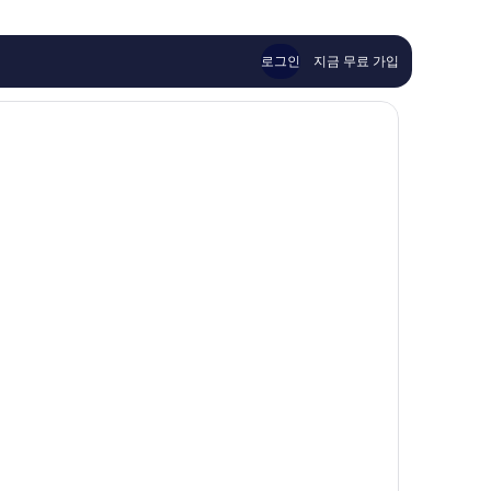
센
이
륭
터
용
해
후
요,
기
로그인
지금 무료 가입
이
46
용
개
후
기
278
개