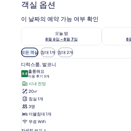
객실 옵션
이 날짜의 예약 가능 여부 확인
오늘 밤 예약 가능 여부 확인, 8월 6일 ~ 8월 7일
내일 예약 가능 
오늘 밤
8월 6일 ~ 8월 7일
8월
객
모든 객실
침대 1개
침대 2개
실
디럭스룸, 발코니 | 고급 침구, 
디
에
16
디럭스룸, 발코니
럭
사
훌륭해요
8.8
용
8.8점 만점 중 10점
스
(이
이용 후기 3개
가
용
룸,
시내 전망
능
후
발
20㎡
한
기
코
침실 1개
필
3
니
3명
터
개)
사
더블침대 1개
진
무료 WiFi
모
디
자세히 보기